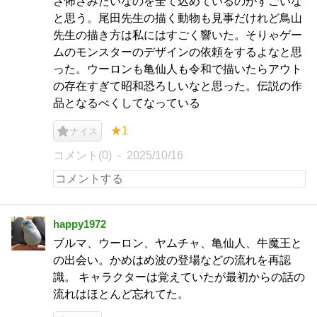
さ怖さみたいなのを全て込めているのがすごいな
と思う。尾田先生の描く動物も見事だけれど鳥山
先生の描き方は私にはすごく響いた。そりゃゲー
ムのモンスターのデザインの依頼をするよなと思
った。ウーロンも亀仙人も令和で描いたらアウト
の存在すぎて昭和恐ろしいなと思った。伝説の作
品となるべくしてなっている
★1
ナイス
コメント(0)
2025/10/16
happy1972
ブルマ、ウーロン、ヤムチャ、亀仙人、牛魔王と
の出会い。かめはめ波の登場などの流れを再認
識。 キャラクターは覚えていたが最初からの話の
流れはほとんど忘れてた。