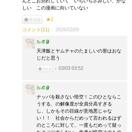
んどこお別れしていく いちいちさみしい、かな
しい この漫画に向いていない
★1
ナイス
コメント(11)
2026/02/09
🦢👒🩰
天津飯とヤムチャのたましいの形はおな
じだと思う
03/03 03:52
ナイス
🦢👒🩰
ナッパを殺さない悟空！このひとならこ
うする、の解像度が全員分高すぎる
し、しかもその目線が意地悪じゃな
い！！ 社会からだめって言われるはず
のところに対して、一度もだめって疑っ