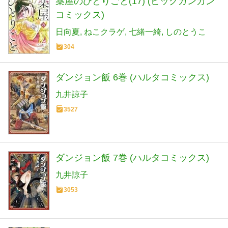
薬屋のひとりごと(17) (ビッグガンガン
コミックス)
日向夏
ねこクラゲ
七緒一綺
しのとうこ
304
ダンジョン飯 6巻 (ハルタコミックス)
九井諒子
3527
ダンジョン飯 7巻 (ハルタコミックス)
九井諒子
3053