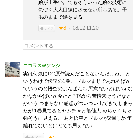
絵が上手い。でもそういった絵の技術に
気づく大人目線にさせない所もある。子
供のままで絵を見る。
★8
08/12 11:20
ナイス
ニコラス＠ケンジ
実は何気にDG原作読んだことないんだよね。 と
いうわけで伝説の1巻。 ブルマまじであれやばw
ていうのと悟空のぱんぱんも 悪意ないとはいえな
かなかやばいw 今だとPTAから苦情来そうだなと
かいう つまらない感想がついつい出てきてしまっ
たが 1巻見てるとヤムチャと亀仙人 めちゃくちゃ
強そうに見える。 あと悟空とブルマが2個しか 年
離れてないとはとても思えない
★5
ナイス