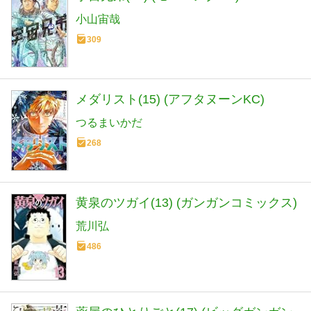
小山宙哉
309
メダリスト(15) (アフタヌーンKC)
つるまいかだ
268
黄泉のツガイ(13) (ガンガンコミックス)
荒川弘
486