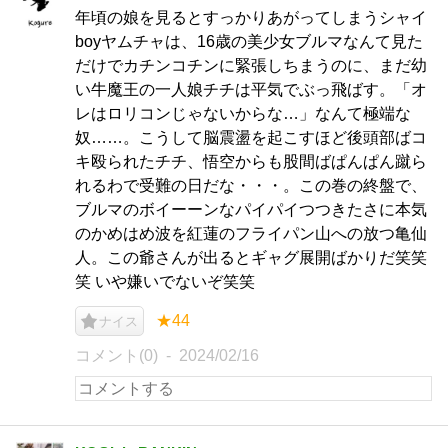
年頃の娘を見るとすっかりあがってしまうシャイ
boyヤムチャは、16歳の美少女ブルマなんて見た
だけでカチンコチンに緊張しちまうのに、まだ幼
い牛魔王の一人娘チチは平気でぶっ飛ばす。「オ
レはロリコンじゃないからな…」なんて極端な
奴……。こうして脳震盪を起こすほど後頭部ばコ
キ殴られたチチ、悟空からも股間ばぱんぱん蹴ら
れるわで受難の日だな・・・。この巻の終盤で、
ブルマのボイーーンなパイパイつつきたさに本気
のかめはめ波を紅蓮のフライパン山への放つ亀仙
人。この爺さんが出るとギャグ展開ばかりだ笑笑
笑 いや嫌いでないぞ笑笑
★44
ナイス
コメント(0)
2024/02/16