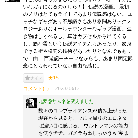
いなガキになるのかしら！】 伝説の漫画。 最初
のノリはとてもライトであまり伝説感はない。 エ
ッチなギャグあり不思議さもあり格闘ありテクノ
ロジーありなオールラウンダーなギャグ漫画。生
き物はしゃべるし、車はカプセルから出てくる
し、筋斗雲という伝説アイテムもあったり、変身
できる術や格闘の技術があったりとなんでもあり
で自由。 西遊記モチーフながらも、あまり固定観
念にとらわれていない自由な感じ。
★15
ナイス
コメント(1)
2023/08/12
九夢@サムネを変えました
数々のコンプライアンスが積み上がった
現在から見ると、ブルマ周りのエロネタ
は濃い目に感じる。 ウルトラマンの能力
を使うチチ。ガメラも出しちゃうｗ 実は