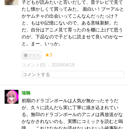
子どもが読みたいと言いだして、昔テレビで見て
たし懐かしくて買ってみた。 面白い！プーアルと
かヤムチャの出会いってこんなんだったっけ？
と、もはや記憶にないので、ある意味新鮮。た
だ、自分はアニメ見て育ったのを棚に上げて思う
のが、下品なので子どもに読ませて良いのかなー
と。まー、いっか。
★3
ナイス
コメント(0)
2024/04/19
瑞鶴
初期のドラゴンボールは人気が無かったそうだ
が、久々に読んだら実に丁寧に描き込まれてい
る。無印のドラゴンボールのアニメは再放送がな
かなかされないのも、実際にコミックを読むと嗚
呼……これはなかなか流せないねという破廉恥な