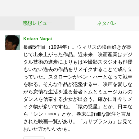
感想レビュー
ネタバレ
Kotaro Nagai
長編5作目（1994年）。ウィリスの映画好きが長
じて出来上がった作品。近未来、映画産業はデジ
タル技術の進歩によりもはや撮影スタジオも俳優
もいない過去の作品をリメイクすることで成り立
っていた。スタローンがベン・ハーとなって戦車
を駆る。そんな作品が氾濫する中、映画を愛しな
がら怠惰な生活を送る若者トムとミュージカルの
ダンスを信奉する少女が出会う。確かに昨今リメ
イク物が多いですね。「猿の惑星」とか。日本な
ら「シン・×××」とか。巻末に詳細な訳注と言及
された映画一覧があり。「カサブランカ」は見て
おいた方がいいかも。