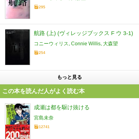
295
航路 (上) (ヴィレッジブックス F ウ 3-1)
コニーウィリス
Connie Willis
大森望
254
もっと見る
この本を読んだ人がよく読む本
成瀬は都を駆け抜ける
宮島未奈
12741