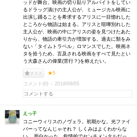
ッドが舞台。映画の切り貼りアルバイトをしてい
るドラッグ漬けの主人公が、ミュージカル映画に
出演し踊ることを希求するアリスに一目惚れした
ところから物語は始まる。アリスと喧嘩別れした
主人公が、映画の中にアリスの姿を見つけたあた
りから、物語の牽引力が増加する。過去に類をみ
ない「タイムトラベル」ロマンスでした。映画ネ
タを拾うため、言及される映画をすべて見たとい
う大森さんの偉業(苦行？)を称えたい。
★5
ナイス
コメント(0)
2018/08/05
えっ子
コニーウィリスのノヴェラ。初期かな。光ファイ
バーってなんじゃそれ？ しくみはよくわからな
い。 面白かった。叙情的でセンチメンタルだっ