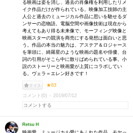
る映画は姿を消し、過去の肖像権を利用したリメ
イク作品だけが作られている。映像加工技師の主
人公と過去のミュージカル作品に思いを馳せるダ
ンサーの恋物語。電脳空間や画像技術は現在から
考えてもあり得る未来像で、モーフィング映像と
映画スターの競演を商売にする発想は面白いと思
う。作品の本当の魅力は、アステア＆ロジャース
を筆頭に、綺羅星のような映画の題名や俳優、台
詞の引用がそこら中に散りばめられている事。小
説のストーリーと映画愛が上質にコラボしてい
る。ヴェラ＝エレン好きです！
★83
ナイス
コメント(0)
2019/07/12
Retsu H
映画愛、ミュージカル愛にあふれた作品。モヤっ