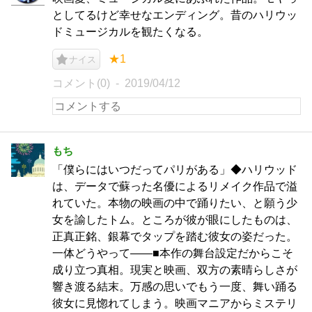
としてるけど幸せなエンディング。昔のハリウッ
ドミュージカルを観たくなる。
★1
ナイス
コメント(0)
2019/04/12
もち
「僕らにはいつだってパリがある」◆ハリウッド
は、データで蘇った名優によるリメイク作品で溢
れていた。本物の映画の中で踊りたい、と願う少
女を諭したトム。ところが彼が眼にしたものは、
正真正銘、銀幕でタップを踏む彼女の姿だった。
一体どうやって――■本作の舞台設定だからこそ
成り立つ真相。現実と映画、双方の素晴らしさが
響き渡る結末。万感の思いでもう一度、舞い踊る
彼女に見惚れてしまう。映画マニアからミステリ