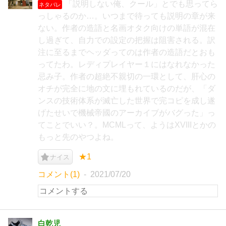
「説明しない俺、クール」とでも思ってら
ネタバレ
っしゃるのか…。いつまで待っても説明の章が来
ない。作者の造語と名画オタク向けの単語が混在
し過ぎて、自力での設定の把握は阻害される。訳
注に至るまでヘッダってのは作者の造語だとおも
ってたわ。レディプレイヤー１にはなれなかった
忌み子。作者の超絶不親切の一環として、肝心の
オチが完全に地の文に埋もれているのだが、「ダ
ンスの技術体系が滅亡した世界で完コピを成し遂
げたせいで機械帝國のアーカイブがバグった」っ
てことでいい？。MCMLって、ようはXVIIIとかの
もっと先のやつよね。
★1
ナイス
コメント(1)
2021/07/20
白乾児