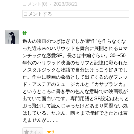
コメント(0)
2023/08/21
針
過去の映画のつぎはぎでしか“新作”を作らなくな
った近未来のハリウッドを舞台に展開されるロマ
ンチックな恋愛SF。長さは中編ぐらい。30〜50
年代のハリウッド映画のセリフと記憶に彩られた
ノスタルジックな物語で自分はけっこう好きでし
た。作中に映画の象徴として出てくるのがフレッ
ド・アステアのミュージカルと『カサブランカ』
というところに書き手の色んな意味での映画観が
出ていて面白いです。専門用語とSF設定はわりと
ぶっ飛ばして読んじゃったけどあまり問題ない気
はしている、たぶん。隅々まで理解できたとは言
えませんが……。
★6
ナイス