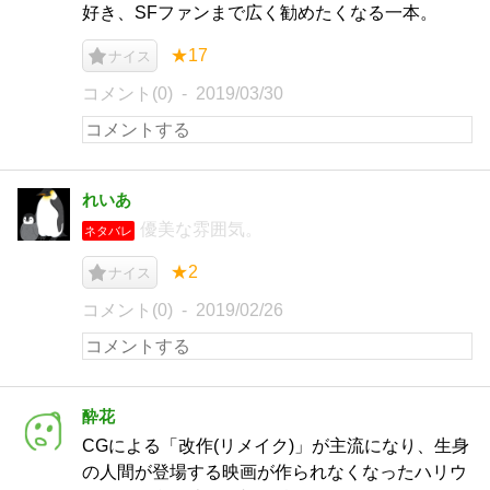
好き、SFファンまで広く勧めたくなる一本。
★17
ナイス
コメント(0)
2019/03/30
れいあ
優美な雰囲気。
ネタバレ
★2
ナイス
コメント(0)
2019/02/26
酔花
CGによる「改作(リメイク)」が主流になり、生身
の人間が登場する映画が作られなくなったハリウ