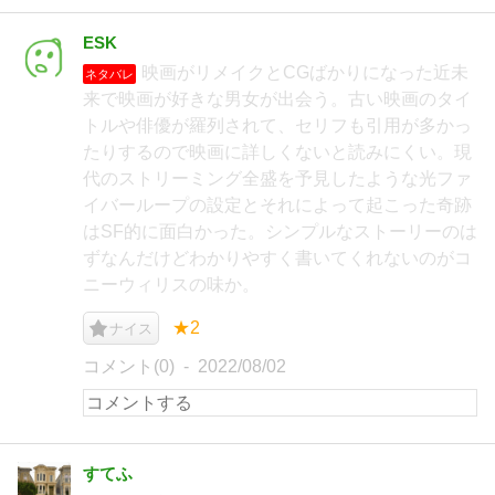
ESK
映画がリメイクとCGばかりになった近未
ネタバレ
来で映画が好きな男女が出会う。古い映画のタイ
トルや俳優が羅列されて、セリフも引用が多かっ
たりするので映画に詳しくないと読みにくい。現
代のストリーミング全盛を予見したような光ファ
イバーループの設定とそれによって起こった奇跡
はSF的に面白かった。シンプルなストーリーのは
ずなんだけどわかりやすく書いてくれないのがコ
ニーウィリスの味か。
★2
ナイス
コメント(0)
2022/08/02
すてふ