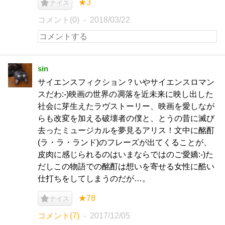
★3
ナイス
コメント(0)
2018/03/22
sin
サイエンスフィクション？いやサイエンスロマン
スだわ:-)映画の世界の凋落を近未来に映し出した
社会に芽生えたラヴストーリー、映画を愛しなが
らも改変を加える破壊者の僕と、とうの昔に滅び
去ったミュージカルを夢見るアリス！文中に酩酊
(ラ・ラ・ランド)のフレーズが出てくることが、
皮肉に感じられるのはいまならではのご愛嬌:-)た
だしこの物語での酩酊は想いを寄せる女性に酷い
仕打ちをしてしまうのだが…。
★78
ナイス
コメント(7)
2017/12/05