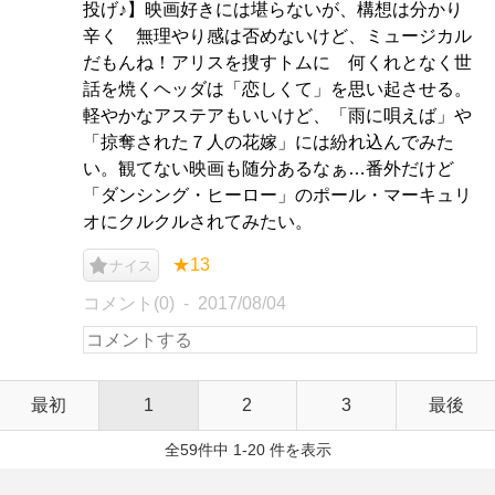
投げ♪】映画好きには堪らないが、構想は分かり
辛く 無理やり感は否めないけど、ミュージカル
だもんね！アリスを捜すトムに 何くれとなく世
話を焼くヘッダは「恋しくて」を思い起させる。
軽やかなアステアもいいけど、「雨に唄えば」や
「掠奪された７人の花嫁」には紛れ込んでみた
い。観てない映画も随分あるなぁ…番外だけど
「ダンシング・ヒーロー」のポール・マーキュリ
オにクルクルされてみたい。
★13
ナイス
コメント(0)
2017/08/04
最初
1
2
3
最後
全59件中 1-20 件を表示