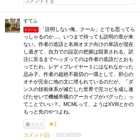
すてふ
「説明しない俺、クール」とでも思ってら
ネタバレ
っしゃるのか…。いつまで待っても説明の章が来
ない。作者の造語と名画オタク向けの単語が混在
し過ぎて、自力での設定の把握は阻害される。訳
注に至るまでヘッダってのは作者の造語だとおも
ってたわ。レディプレイヤー１にはなれなかった
忌み子。作者の超絶不親切の一環として、肝心の
オチが完全に地の文に埋もれているのだが、「ダ
ンスの技術体系が滅亡した世界で完コピを成し遂
げたせいで機械帝國のアーカイブがバグった」っ
てことでいい？。MCMLって、ようはXVIIIとかの
もっと先のやつよね。
★1
ナイス
コメント(1)
2021/07/20