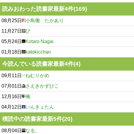
読みおわった読書家最新4件(169)
08月25日
小鳥働 たかあり
11月27日
び
05月24日
Kotaro Nagai
01月18日
katokicchan
今読んでいる読書家最新4件(4)
09月11日
ねむりかめ
07月01日
さえきかずひこ
12月16日
俺
04月12日
いんきょたん
積読中の読書家最新5件(20)
08月04日
なる。