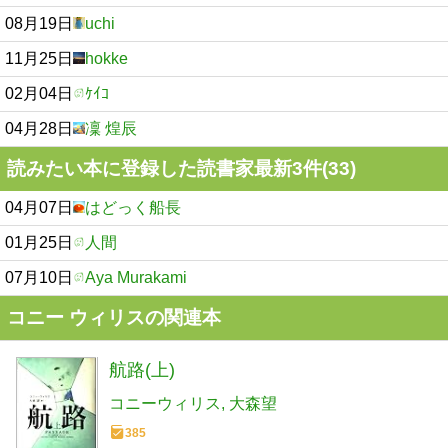
08月19日
uchi
11月25日
hokke
02月04日
ｹｲｺ
04月28日
凜 煌辰
読みたい本に登録した読書家最新3件(33)
04月07日
はどっく船長
01月25日
人間
07月10日
Aya Murakami
コニー ウィリスの関連本
航路(上)
コニーウィリス
大森望
385