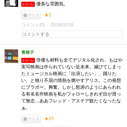
優美な雰囲気。
ネタバレ
★2
ナイス
コメント(0)
2019/02/26
青椅子
俳優も材料も全てデジタル化され、もはや
ネタバレ
実写映画は作られていない近未来。滅びてしまっ
たミュージカル映画に「出演したい」、踊りた
い、と独り不屈の情熱を燃やすアリス。この発想
にブラボー。興奮。しかし怒涛のようにあらわれ
る有名名作映画を私がフォローしきれず目が滑っ
て無念…ああフレッド・アステア観たくなったな
ぁ。
★25
ナイス