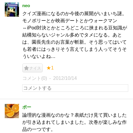
neo
クイズ漫画になるのか今後の展開がいまいち謎。
モノポリーとか映画デートとかウォークマン
⇔iPod対決とかところどころに挟まれる豆知識が
結構知らないジャンル多めでタメになる。あと
は、園長先生のお言葉が斬新。そう思ってはいて
も若者にはっきりそう言えてしまう人ってそうそ
ういないよね…
★1
ナイス
コメント(0)
2012/10/14
ポー
論理的な漫画なのかな？表紙だけ見て買いました
が引き込まれてしまいました。次巻が楽しみな作
品の一つです。