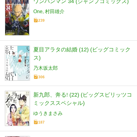
ワンパンマン 34 (ジャンプコミックス)
One
村田雄介
239
夏目アラタの結婚 (12) (ビッグコミック
ス)
乃木坂太郎
306
新九郎、奔る! (22) (ビッグスピリッツコ
ミックススペシャル)
ゆうきまさみ
187