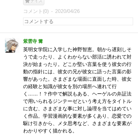
ナイス
コメント(0)
2020/04/26
紫雲寺 篝
英明女学院に入学した神野智恵。朝から遅刻しそ
うで走ったり、よくわからない部活に誘われて対
決が始まったり。どこか堅い言葉を使う彼女の行
動の指針には、彼女の兄が彼女に語った言葉の影
響があった。さまざまな場面に直面した時、彼女
の経験と知識が彼女を別の場所へ連れて行
く……！？作中で解説もある、ヘーゲルの弁証法
で用いられるジンテーゼという考え方をタイトル
に含む、さまざまな事に対し論理を当てはめてい
く作品。学習漫画的な要素が多くあり、恋愛での
駆け引きから、メタ思考など、さまざまな要素が
わかりやすく描かれる。