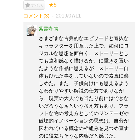
★5
ナイス
コメント(3)
2019/07/11
紫雲寺 篝
さまざまな古典的なエピソードと奇抜な
キャラクターを用意した上で、如何にロ
ジカルな思想を面白く、ストーリーとし
ても違和感なく描けるか、に重きを置い
たような作品に思えるが、ストーリー自
体もひねた事をしていないので素直に楽
しめた。また、子供向けにも思えるよう
なわかりやすい解説の仕方でありなが
ら、現実の大人でも当たり前にはできな
いだろうなぁという考え方もあり、フラ
ットな物の考え方としてのジンテーゼや
破壊的イノベーションの思想は、自分が
囚われている概念の枠組みを見つめ直す
のに役立ちそうな内容だと感じた。