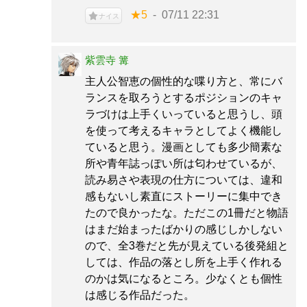
★5
07/11 22:31
ナイス
紫雲寺 篝
主人公智恵の個性的な喋り方と、常にバ
ランスを取ろうとするポジションのキャ
ラづけは上手くいっていると思うし、頭
を使って考えるキャラとしてよく機能し
ていると思う。漫画としても多少簡素な
所や青年誌っぽい所は匂わせているが、
読み易さや表現の仕方については、違和
感もないし素直にストーリーに集中でき
たので良かったな。ただこの1冊だと物語
はまだ始まったばかりの感じしかしない
ので、全3巻だと先が見えている後発組と
しては、作品の落とし所を上手く作れる
のかは気になるところ。少なくとも個性
は感じる作品だった。