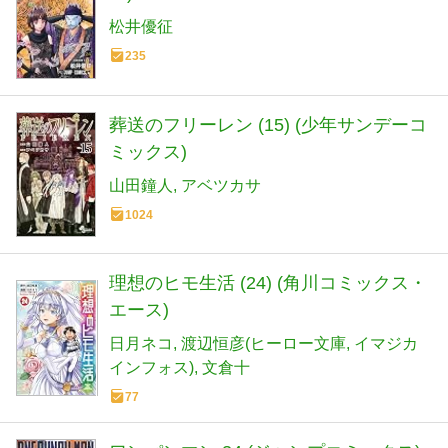
松井優征
235
葬送のフリーレン (15) (少年サンデーコ
ミックス)
山田鐘人
アベツカサ
1024
理想のヒモ生活 (24) (角川コミックス・
エース)
日月ネコ
渡辺恒彦(ヒーロー文庫
イマジカ
インフォス)
文倉十
77