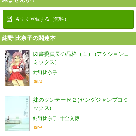
今すぐ登録する（無料）
紺野 比奈子の関連本
図書委員長の品格（１） (アクションコ
ミックス)
紺野比奈子
72
妹のジンテーゼ 2 (ヤングジャンプコミ
ックス)
紺野比奈子
十全文博
54