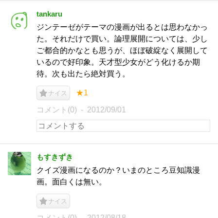
tankaru
ジンテーゼがテーマの漫画が出るとは思わなかっ
た。それだけで買い。論理展開については、少し
ご都合的かなとも思うが、ほぼ破綻なく展開して
いるので好印象。天才型少女がどう化けるか期
待。次も出たら絶対買う。
★1
ナイス
コメント(0)
2012/09/01
もすきずき
クイズ漫画になるのか？いまのところ豆知識漫
画。面白くは無い。
ナイス
コメント(0)
2012/08/18