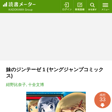
ログイン
新規登録
本を探
妹のジンテーゼ 1 (ヤングジャンプコミック
ス)
紺野比奈子
,
十全文博
感想
33