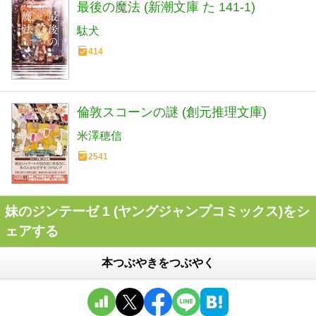
最後の魔法 (新潮文庫 た 141-1)
駄犬
414
倫敦スコーンの謎 (創元推理文庫)
米澤穂信
2541
妹のジンテーゼ 1 (ヤングジャンプコミックス)をシ
ェアする
本つぶやきをつぶやく