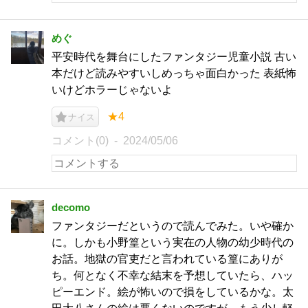
めぐ
平安時代を舞台にしたファンタジー児童小説 古い
本だけど読みやすいしめっちゃ面白かった 表紙怖
いけどホラーじゃないよ
★4
ナイス
コメント(0)
2024/05/06
decomo
ファンタジーだというので読んでみた。いや確か
に。しかも小野篁という実在の人物の幼少時代の
お話。地獄の官吏だと言われている篁にありが
ち。何となく不幸な結末を予想していたら、ハッ
ピーエンド。絵が怖いので損をしているかな。太