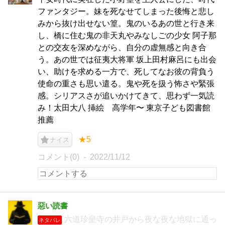
ファンタジー。妹を死なせてしまった後悔と悲し
みから抜け出せない篁。鬼のいるあの世と行き来
し、橋に住む鬼の非天丸やみなしごの少女 阿子那
との交友を深めながら、自分の虚無感と向き合
う。あの世では征夷大将軍 坂上田村麻呂にも出会
い、助けを求める一方で、死してなお彼の背負う
使命の重さも思い遣る。鬼や死を扱う怖さや緊張
感。シリアスさが追いかけてきて、思わず一気読
み！太田大八 挿絵 高学年〜 東京子ども図書館
推薦
★5
ナイス
コメント(0)
2022/11/12
惡い読書
六道珍皇寺の井戸から夜な夜な地獄に通っ
ネタバレ