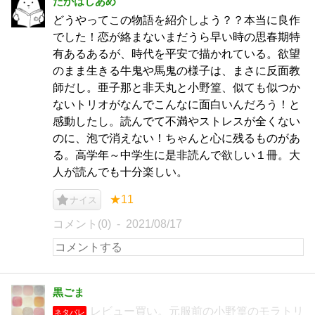
たかはしあめ
どうやってこの物語を紹介しよう？？本当に良作
でした！恋が絡まないまだうら早い時の思春期特
有あるあるが、時代を平安で描かれている。欲望
のまま生きる牛鬼や馬鬼の様子は、まさに反面教
師だし。亜子那と非天丸と小野篁、似ても似つか
ないトリオがなんでこんなに面白いんだろう！と
感動したし。読んでて不満やストレスが全くない
のに、泡で消えない！ちゃんと心に残るものがあ
る。高学年～中学生に是非読んで欲しい１冊。大
人が読んでも十分楽しい。
★11
ナイス
コメント(0)
2021/08/17
黒ごま
レビュー買い。元服前の小野篁のモラトリ
ネタバレ