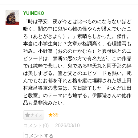
YUINEKO
「時は平安、夜が今とは比べものにならないほど
暗く、闇の中に鬼やら物の怪やらが潜んでいたこ
ろ（あとがきより）。」素晴らしかった。傑作。
本当に小学生向け？文章が格調高く、心理描写も
巧み。小野篁（おののたかむら）と異母妹とのエ
ピソードは、禁断の恋の方で有名だが、この作品
では純粋で悲しい。鬼である非天丸と阿子那の絆
は美しすぎる。篁と父とのエピソードも熱い。死
んでもなお都を守れと棺を縦に埋葬された坂上田
村麻呂将軍の悲哀は、先日読了した「死んだ山田
と教室」のテーマにも通ずる。伊藤遊さんの他作
品も是非読みたい。
★39
ナイス
コメント(0)
2026/03/10