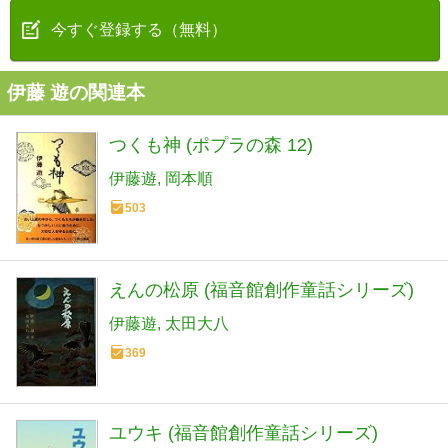
今すぐ登録する（無料）
伊藤 遊の関連本
つくも神 (ポプラの森 12)
伊藤遊
岡本順
503
えんの松原 (福音館創作童話シリーズ)
伊藤遊
太田大八
369
ユウキ (福音館創作童話シリーズ)