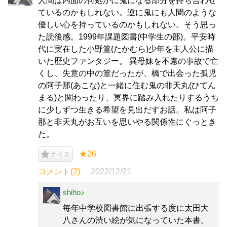
人間は内面の何処かに鬼になる部分を持ち合わせ
ているのかもしれない。逆に鬼にも人間のような
優しい心を持っているのかもしれない。そう思っ
た読後感。1999年課題図書(中学生の部)。平安時
代に実在した小野篁(たかむら)少年を主人公に描
いた歴史ファンタジー。 異母妹を不慮の事故で亡
くし、失意の中の篁だったが、橋で出会った孤児
の阿子那(あこな)と一緒に住む鬼の非天丸(ひてん
まる)と関わったり、冥界に踏み入れたりするうち
に少しずつ生きる希望を見出だすお話。私は阿子
那と非天丸がお互いを思いやる関係性にぐっとき
た。
★26
ナイス
コメント(2)
2022/12/21
shiho♪
毎年中学校図書館に出張する度に太田大
八さんの渋い絵が気になっていた本書。