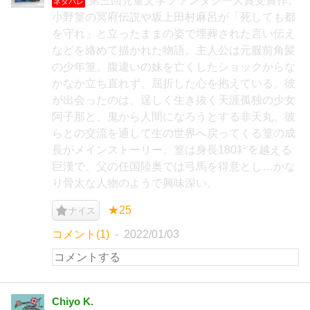
第三回児童文学ファンタジー大賞受賞作。
ネタバレ
小野篁の冥府伝説や坂上田村麻呂が「死しても都
を守れ」と立ったままの姿で埋葬された言い伝え
などを絡めて描かれた物語。主人公は元服前角髪
の少年篁。腹違いの妹を亡くしたショックからな
かなか立ち直れず、屈折した心を抱えている。彼
が出会ったのは、逞しく生き抜く天涯孤独の少女
阿子那と、鬼から人間になろうとする非天丸。彼
らとの交流を通して生の世界へ戻ってくる篁の成
長がメインストーリー。篁は身長180㌢を越える
巨漢で、父の任国陸奥では弓馬を得意とし…かな
り骨太な人物のようで興味深い。
★25
ナイス
コメント(1)
2022/01/03
Chiyo K.