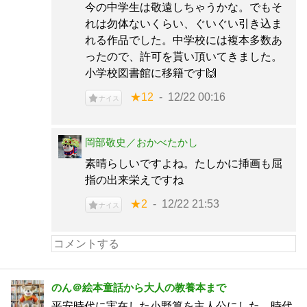
今の中学生は敬遠しちゃうかな。でもそ
れは勿体ないくらい、ぐいぐい引き込ま
れる作品でした。中学校には複本多数あ
ったので、許可を貰い頂いてきました。
小学校図書館に移籍です🙌
★12
12/22 00:16
ナイス
岡部敬史／おかべたかし
素晴らしいですよね。たしかに挿画も屈
指の出来栄えですね
★2
12/22 21:53
ナイス
のん＠絵本童話から大人の教養本まで
平安時代に実在した小野篁を主人公にした、時代