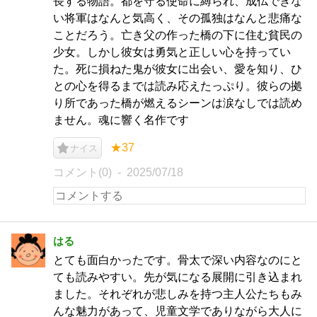
長する物語。都を守る使命に縛られ、成仏できな
い将軍はなんと気高く、その孤独はなんと悲痛な
ことだろう。亡き父の作った橋の下に住む貧民の
少女。しかし彼女は勇気と正しい心を持ってい
た。死に損ねた鬼が彼女に出会い、愛を知り、ひ
との心を得るまでは読み応えたっぷり。彼らの拠
り所であった橋が燃えるシーンは涙なしでは読め
ません。魂に響く名作です
★37
ナイス
コメント(0)
2025/07/18
はる
とても面白かったです。骨太で深い内容なのにと
ても読みやすい。先が気になる展開に引き込まれ
ました。それぞれが悲しみを持つ主人公たちもみ
んな魅力があって、児童文学でありながら大人に