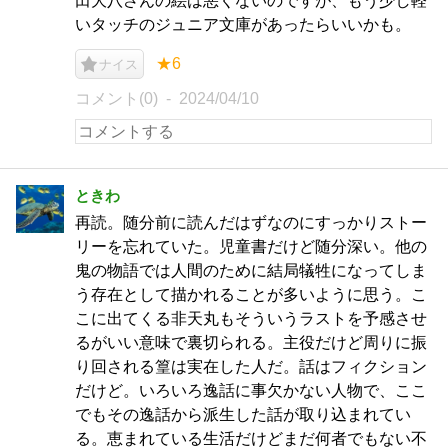
田大八さんの絵は悪くないのですが、もう少し軽
いタッチのジュニア文庫があったらいいかも。
★6
ナイス
コメント(0)
2024/04/10
ときわ
再読。随分前に読んだはずなのにすっかりストー
リーを忘れていた。児童書だけど随分深い。他の
鬼の物語では人間のために結局犠牲になってしま
う存在として描かれることが多いように思う。こ
こに出てくる非天丸もそういうラストを予感させ
るがいい意味で裏切られる。主役だけど周りに振
り回される篁は実在した人だ。話はフィクション
だけど。いろいろ逸話に事欠かない人物で、ここ
でもその逸話から派生した話が取り込まれてい
る。恵まれている生活だけどまだ何者でもない不