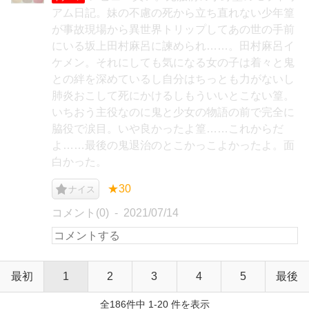
アム日記。妹の不慮の死から立ち直れない少年篁
が事故現場から異世界トリップしてあの世の手前
にいる坂上田村麻呂に諫められ……。田村麻呂イ
ケメン。それにしても気になる女の子は着々と鬼
との絆を深めているし自分はちっとも力がないし
肺炎おこして死にかけるしもういいとこない篁。
いちおう主役なのに鬼と少女の物語の前で完全に
脇役で涙目。いや良かったよ篁……これからだ
よ……最後の鬼退治のとこかっこよかったよ。面
白かった。
★30
ナイス
コメント(0)
2021/07/14
最初
1
2
3
4
5
最後
全186件中 1-20 件を表示