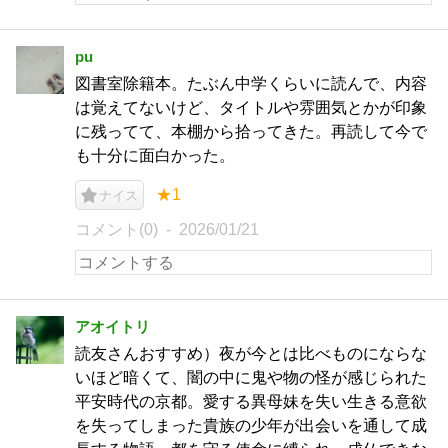
pu
図書室除籍本。たぶん中学くらいに読んで、内容
は覚えてないけど、タイトルや雰囲気とかが印象
に残ってて、本棚から拾ってきた。再読して今で
も十分に面白かった。
★1
ナイス
コメント(0)
2026/01/21
アオイトリ
読友さんおすすめ）夜が今とは比べものにならな
いほど暗くて、闇の中に鬼や物の怪が感じられた
平安時代の京都。愛する異母妹を失い生きる意欲
を失ってしまった貴族の少年が出会いを通して成