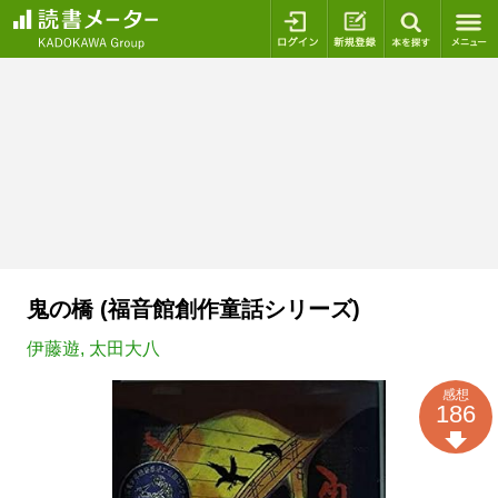
ログイン
新規登録
本を探
鬼の橋 (福音館創作童話シリーズ)
伊藤遊
,
太田大八
感想
186