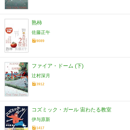
熟柿
佐藤正午
9089
ファイア・ドーム (下)
辻村深月
3912
コズミック・ガール 宙わたる教室
伊与原新
1417