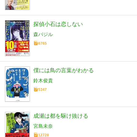
探偵小石は恋しない
森バジル
6765
僕には鳥の言葉がわかる
鈴木俊貴
5347
成瀬は都を駆け抜ける
宮島未奈
12728