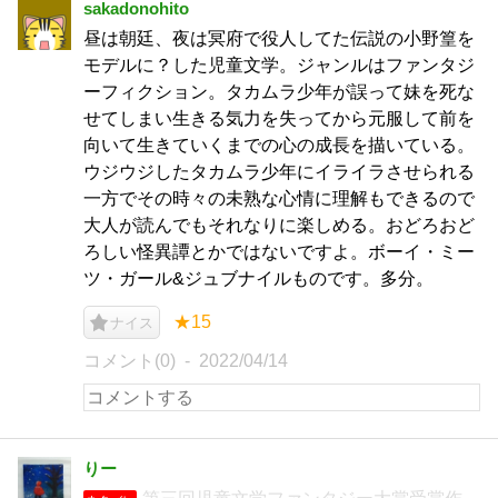
sakadonohito
昼は朝廷、夜は冥府で役人してた伝説の小野篁を
モデルに？した児童文学。ジャンルはファンタジ
ーフィクション。タカムラ少年が誤って妹を死な
せてしまい生きる気力を失ってから元服して前を
向いて生きていくまでの心の成長を描いている。
ウジウジしたタカムラ少年にイライラさせられる
一方でその時々の未熟な心情に理解もできるので
大人が読んでもそれなりに楽しめる。おどろおど
ろしい怪異譚とかではないですよ。ボーイ・ミー
ツ・ガール&ジュブナイルものです。多分。
★15
ナイス
コメント(0)
2022/04/14
りー