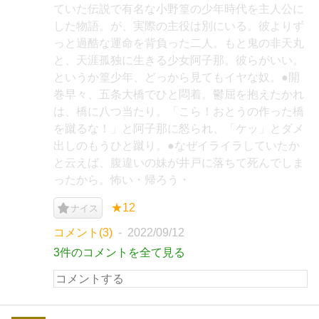
ていた伝説で有名な小野篁の少年時代を主人公に
した物語。が、実際の主役は別にいる。彼よりず
っと過酷な運命を背負った二人。もと鬼の非天丸
と、天涯孤独に生きる少女阿子那。彼らがいい。
というか篁少年、どっから見てもイヤな奴。●開
巻早々、五条大橋でひと悶着。鬱屈を抱えたかれ
は、橋に八つ当たり。「こら！おとうの作った橋
を蹴るな！」と阿子那に怒られ、「ケッ」とダメ
出しのもうひと蹴り。●なぜイライラしていたか
と云えば、腹違いの妹が井戸に落ちて死んでしま
ったから。怖い・帰ろう・
★12
ナイス
コメント(3)
2022/09/12
3件のコメントを全て見る