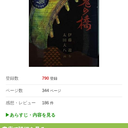
登録数
790
登録
ページ数
344
ページ
感想・レビュー
186
件
▶︎あらすじ・内容を見る