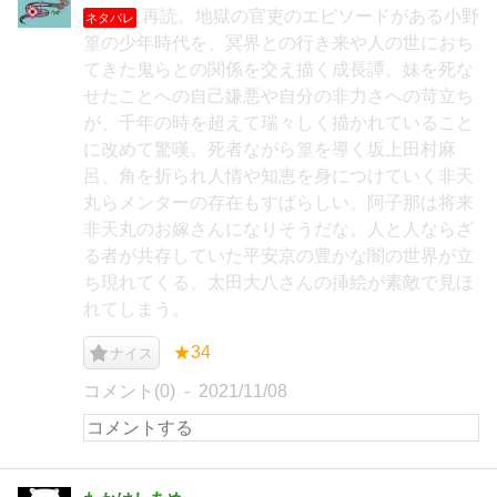
再読。地獄の官吏のエピソードがある小野
ネタバレ
篁の少年時代を、冥界との行き来や人の世におち
てきた鬼らとの関係を交え描く成長譚。妹を死な
せたことへの自己嫌悪や自分の非力さへの苛立ち
が、千年の時を超えて瑞々しく描かれていること
に改めて驚嘆。死者ながら篁を導く坂上田村麻
呂、角を折られ人情や知恵を身につけていく非天
丸らメンターの存在もすばらしい。阿子那は将来
非天丸のお嫁さんになりそうだな。人と人ならざ
る者が共存していた平安京の豊かな闇の世界が立
ち現れてくる。太田大八さんの挿絵が素敵で見ほ
れてしまう。
★34
ナイス
コメント(0)
2021/11/08