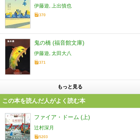
伊藤遊
上出慎也
370
鬼の橋 (福音館文庫)
伊藤遊
太田大八
371
もっと見る
この本を読んだ人がよく読む本
ファイア・ドーム (上)
辻村深月
5203