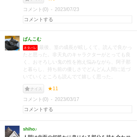
コメント(0)
2023/07/23
ぱんこむ
最後、篁の成長が眩しくて、読んで良かっ
ネタバレ
たと思った。非天丸のキャラクターがとっても良
く、おそろしい鬼の性を抱え悩みながら、阿子那
と暮らし、持ち前の優しさでどんどん人間に近づ
いていくところも読んでて嬉しく思った。
★11
ナイス
コメント(0)
2023/03/17
shiho♪