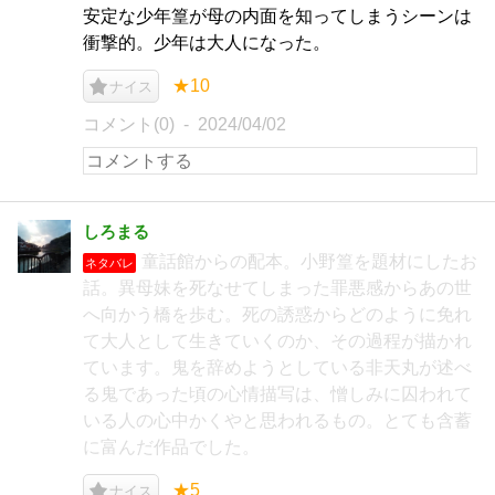
安定な少年篁が母の内面を知ってしまうシーンは
衝撃的。少年は大人になった。
★10
ナイス
コメント(0)
2024/04/02
しろまる
童話館からの配本。小野篁を題材にしたお
ネタバレ
話。異母妹を死なせてしまった罪悪感からあの世
へ向かう橋を歩む。死の誘惑からどのように免れ
て大人として生きていくのか、その過程が描かれ
ています。鬼を辞めようとしている非天丸が述べ
る鬼であった頃の心情描写は、憎しみに囚われて
いる人の心中かくやと思われるもの。とても含蓄
に富んだ作品でした。
★5
ナイス