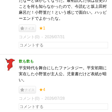
だなーと懐かしくなった。最初読んだ頃は歴史の
ことを何も知らなかったので、今読むと坂上田村
麻呂だ！小野篁だ！という感じで面白い。ハッピ
ーエンドでよかったな。
★1
ナイス
コメント(0)
2026/07/31
飲も飲も
平安時代を舞台にしたファンタジー。平安初期に
実在した小野篁が主人公。児童書だけど表紙が暗
い。
★4
ナイス
コメント(0)
2026/07/28