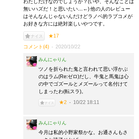
わたしだけなのでしょうか？(いや、そんなことは
無いハズだ！と思いたい…←) 他の人のレビュー
はそんなんじゃないんだけどラノベ的ラブコメが
お好きな方には絶対楽しいやつです。
★17
ナイス
コメント(4)
2020/10/22
みんにゃりん
ツノを折られた鬼と言われて思い浮かぶ
のはラム(Re:ゼロ)だし、牛鬼と馬鬼は心
の中でゴズールとメズールって名付けて
しまったわ(転スラ)。
★2
10/22 18:11
ナイス
みんにゃりん
今月は私的小野家祭かな。お通さんもさ