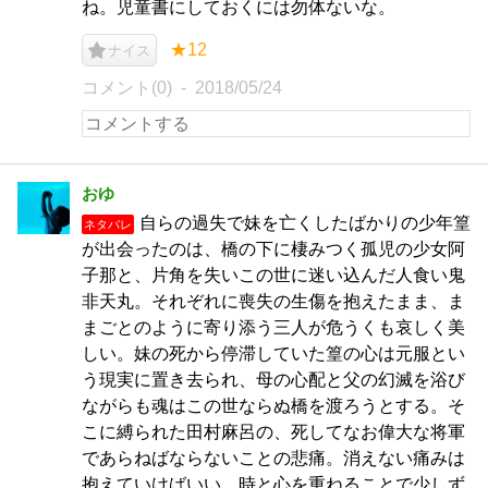
ね。児童書にしておくには勿体ないな。
★12
ナイス
コメント(0)
2018/05/24
おゆ
自らの過失で妹を亡くしたばかりの少年篁
ネタバレ
が出会ったのは、橋の下に棲みつく孤児の少女阿
子那と、片角を失いこの世に迷い込んだ人食い鬼
非天丸。それぞれに喪失の生傷を抱えたまま、ま
まごとのように寄り添う三人が危うくも哀しく美
しい。妹の死から停滞していた篁の心は元服とい
う現実に置き去られ、母の心配と父の幻滅を浴び
ながらも魂はこの世ならぬ橋を渡ろうとする。そ
こに縛られた田村麻呂の、死してなお偉大な将軍
であらねばならないことの悲痛。消えない痛みは
抱えていけばいい。時と心を重ねることで少しず