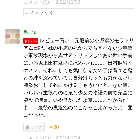
コメント(0)
2021/11/08
黒ごま
レビュー買い。元服前の小野篁のモラトリ
ネタバレ
アム日記。妹の不慮の死から立ち直れない少年篁
が事故現場から異世界トリップしてあの世の手前
にいる坂上田村麻呂に諫められ……。田村麻呂イ
ケメン。それにしても気になる女の子は着々と鬼
との絆を深めているし自分はちっとも力がないし
肺炎おこして死にかけるしもういいとこない篁。
いちおう主役なのに鬼と少女の物語の前で完全に
脇役で涙目。いや良かったよ篁……これからだ
よ……最後の鬼退治のとこかっこよかったよ。面
白かった。
★30
ナイス
コメント(0)
2021/07/14