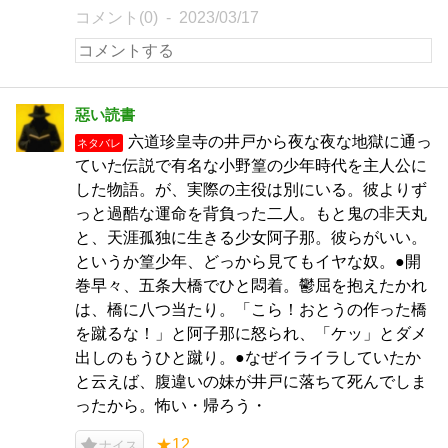
コメント(0)
2023/03/17
惡い読書
六道珍皇寺の井戸から夜な夜な地獄に通っ
ネタバレ
ていた伝説で有名な小野篁の少年時代を主人公に
した物語。が、実際の主役は別にいる。彼よりず
っと過酷な運命を背負った二人。もと鬼の非天丸
と、天涯孤独に生きる少女阿子那。彼らがいい。
というか篁少年、どっから見てもイヤな奴。●開
巻早々、五条大橋でひと悶着。鬱屈を抱えたかれ
は、橋に八つ当たり。「こら！おとうの作った橋
を蹴るな！」と阿子那に怒られ、「ケッ」とダメ
出しのもうひと蹴り。●なぜイライラしていたか
と云えば、腹違いの妹が井戸に落ちて死んでしま
ったから。怖い・帰ろう・
★12
ナイス