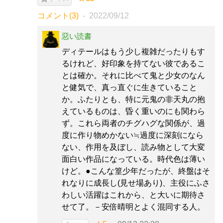
コメント(3)
2022/09/12
惡い読書
ディテールはもう少し複雑だったりもす
るけれど、好印象を持てない彼であるこ
とは確か。それに比べて鬼と少女のなん
と健気で、真っ直ぐに生きていること
か。ふたりとも、特に元鬼の非天丸の抱
えているものは、昏く重いのにも関わら
ず。これら両者のチグハグな関係が、過
度に作り物めかない≒過度に深刻になら
ない、作用を及ぼし、読み物として大変
面白い作品になっている。時代色は薄い
けど。●こんな篁少年だったが、終盤はそ
れなりに成長し(見せ場あり)、主役にふさ
わしい活躍はこれから、と大いに期待さ
せて了。－安倍晴明とよく混同する人。