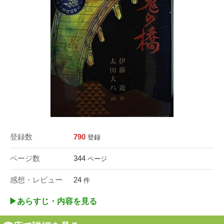
登録数
790
登録
ページ数
344
ページ
感想・レビュー
24
件
▶︎あらすじ・内容を見る