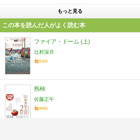
もっと見る
この本を読んだ人がよく読む本
ファイア・ドーム (上)
辻村深月
5110
熟柿
佐藤正午
9062
ファイア・ドーム (下)