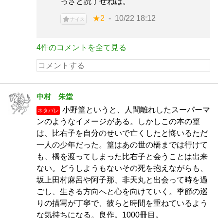
っさと読了せねば。
★2
10/22 18:12
ナイス
4件のコメントを全て見る
中村 朱堂
小野篁というと、人間離れしたスーパーマ
ネタバレ
ンのようなイメージがある。しかしこの本の篁
は、比右子を自分のせいで亡くしたと悔いるただ
一人の少年だった。篁はあの世の橋までは行けて
も、橋を渡ってしまった比右子と会うことは出来
ない。どうしようもないその死を抱えながらも、
坂上田村麻呂や阿子那、非天丸と出会って時を過
ごし、生きる方向へと心を向けていく。季節の巡
りの描写が丁寧で、彼らと時間を重ねているよう
な気持ちになる。良作。1000冊目。