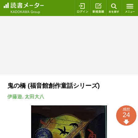
ログイン
新規登録
本を探
鬼の橋 (福音館創作童話シリーズ)
伊藤遊
,
太田大八
感想
24