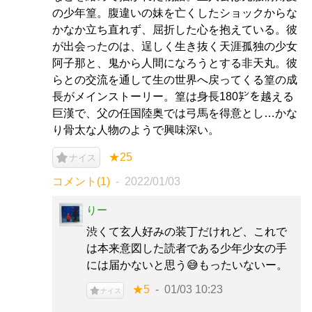
の少年篁。腹違いの妹を亡くしたショックからな
かなか立ち直れず、屈折した心を抱えている。彼
が出会ったのは、逞しく生き抜く天涯孤独の少女
阿子那と、鬼から人間になろうとする非天丸。彼
らとの交流を通して生の世界へ戻ってくる篁の成
長がメインストーリー。篁は身長180㌢を越える
巨漢で、父の任国陸奥では弓馬を得意とし…かな
り骨太な人物のようで興味深い。
★25
ナイス
コメント(1)
2022/01/03
りー
渋くて玄人好みの装丁だけれど、これで
は本来意図した読者である少年少女の手
には届かないと思う😅もったいないー。
★5
01/03 10:23
ナイス