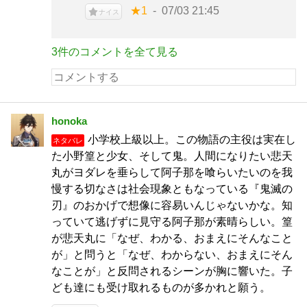
★1
07/03 21:45
ナイス
3件のコメントを全て見る
honoka
小学校上級以上。この物語の主役は実在し
ネタバレ
た小野篁と少女、そして鬼。人間になりたい悲天
丸がヨダレを垂らして阿子那を喰らいたいのを我
慢する切なさは社会現象ともなっている『鬼滅の
刃』のおかげで想像に容易いんじゃないかな。知
っていて逃げずに見守る阿子那が素晴らしい。篁
が悲天丸に「なぜ、わかる、おまえにそんなこと
が」と問うと「なぜ、わからない、おまえにそん
なことが」と反問されるシーンが胸に響いた。子
ども達にも受け取れるものが多かれと願う。