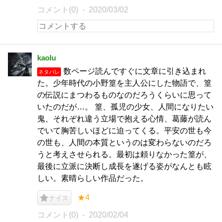
コメント(0)
2020/03/02
kaolu
数ページ読んですぐに文章に引き込まれ
ネタバレ
た。少年時代の小野篁を主人公にした物語で、篁
の伝説にまつわるものなのだろうくらいに思って
いたのだが…。 篁、孤児の少女、人間になりたい
鬼、それぞれ違う立場で抱える心情、葛藤が読ん
でいて胸苦しいほどに迫ってくる。平安の世も今
の世も、人間の本質というのは変わらないのだろ
うと考えさせられる。最初は頼りなかった篁が、
最後に立派に決断し成長を遂げる姿がなんとも眩
しい。素晴らしい作品だった。
★4
ナイス
コメント(0)
2020/02/04