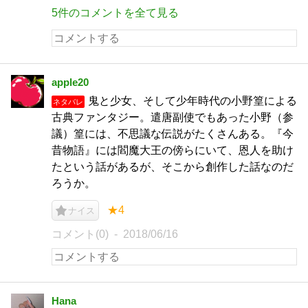
5件のコメントを全て見る
apple20
鬼と少女、そして少年時代の小野篁による
ネタバレ
古典ファンタジー。遣唐副使でもあった小野（参
議）篁には、不思議な伝説がたくさんある。『今
昔物語』には閻魔大王の傍らにいて、恩人を助け
たという話があるが、そこから創作した話なのだ
ろうか。
★4
ナイス
コメント(0)
2018/06/16
Hana