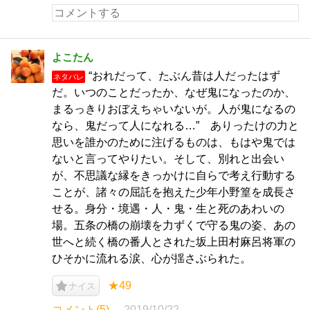
よこたん
“おれだって、たぶん昔は人だったはず
ネタバレ
だ。いつのことだったか、なぜ鬼になったのか、
まるっきりおぼえちゃいないが。人が鬼になるの
なら、鬼だって人になれる…” ありったけの力と
思いを誰かのために注げるものは、もはや鬼では
ないと言ってやりたい。そして、別れと出会い
が、不思議な縁をきっかけに自らで考え行動する
ことが、諸々の屈託を抱えた少年小野篁を成長さ
せる。身分・境遇・人・鬼・生と死のあわいの
場。五条の橋の崩壊を力ずくで守る鬼の姿、あの
世へと続く橋の番人とされた坂上田村麻呂将軍の
ひそかに流れる涙、心が揺さぶられた。
★49
ナイス
コメント(5)
2019/10/22