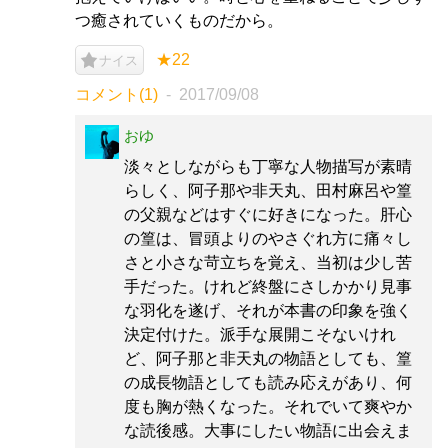
つ癒されていくものだから。
★22
ナイス
コメント(1)
2017/09/08
おゆ
淡々としながらも丁寧な人物描写が素晴
らしく、阿子那や非天丸、田村麻呂や篁
の父親などはすぐに好きになった。肝心
の篁は、冒頭よりのやさぐれ方に痛々し
さと小さな苛立ちを覚え、当初は少し苦
手だった。けれど終盤にさしかかり見事
な羽化を遂げ、それが本書の印象を強く
決定付けた。派手な展開こそないけれ
ど、阿子那と非天丸の物語としても、篁
の成長物語としても読み応えがあり、何
度も胸が熱くなった。それでいて爽やか
な読後感。大事にしたい物語に出会えま