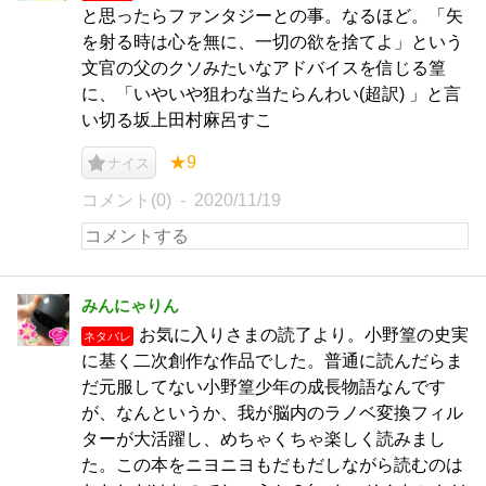
と思ったらファンタジーとの事。なるほど。「矢
を射る時は心を無に、一切の欲を捨てよ」という
文官の父のクソみたいなアドバイスを信じる篁
に、「いやいや狙わな当たらんわい(超訳) 」と言
い切る坂上田村麻呂すこ
★9
ナイス
コメント(0)
2020/11/19
みんにゃりん
お気に入りさまの読了より。小野篁の史実
ネタバレ
に基く二次創作な作品でした。普通に読んだらま
だ元服してない小野篁少年の成長物語なんです
が、なんというか、我が脳内のラノベ変換フィル
ターが大活躍し、めちゃくちゃ楽しく読みまし
た。この本をニヨニヨもだもだしながら読むのは