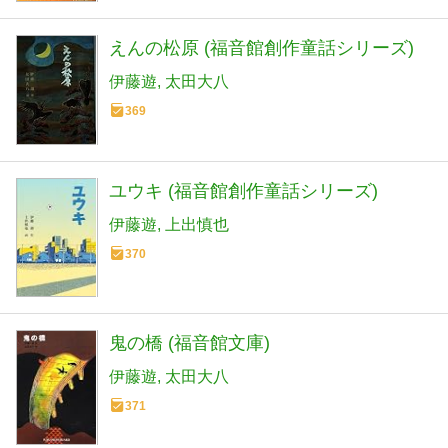
えんの松原 (福音館創作童話シリーズ)
伊藤遊
太田大八
369
ユウキ (福音館創作童話シリーズ)
伊藤遊
上出慎也
370
鬼の橋 (福音館文庫)
伊藤遊
太田大八
371