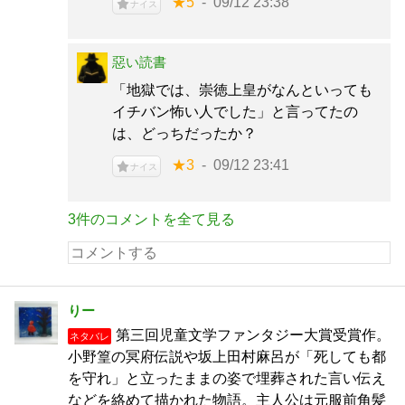
★5
09/12 23:38
ナイス
惡い読書
「地獄では、崇徳上皇がなんといっても
イチバン怖い人でした」と言ってたの
は、どっちだったか？
★3
09/12 23:41
ナイス
3件のコメントを全て見る
りー
第三回児童文学ファンタジー大賞受賞作。
ネタバレ
小野篁の冥府伝説や坂上田村麻呂が「死しても都
を守れ」と立ったままの姿で埋葬された言い伝え
などを絡めて描かれた物語。主人公は元服前角髪