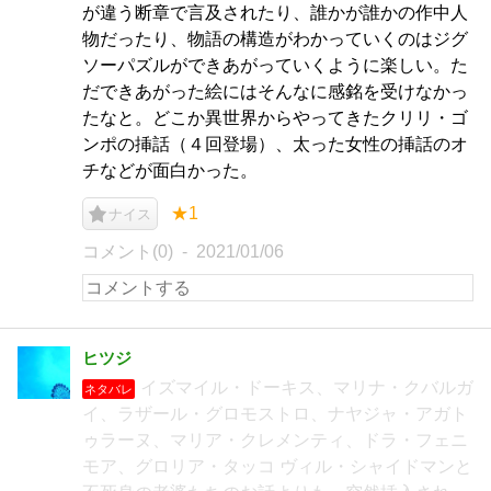
が違う断章で言及されたり、誰かが誰かの作中人
物だったり、物語の構造がわかっていくのはジグ
ソーパズルができあがっていくように楽しい。た
だできあがった絵にはそんなに感銘を受けなかっ
たなと。どこか異世界からやってきたクリリ・ゴ
ンポの挿話（４回登場）、太った女性の挿話のオ
チなどが面白かった。
★1
ナイス
コメント(0)
2021/01/06
ヒツジ
イズマイル・ドーキス、マリナ・クバルガ
ネタバレ
イ、ラザール・グロモストロ、ナヤジャ・アガト
ゥラーヌ、マリア・クレメンティ、ドラ・フェニ
モア、グロリア・タッコ ヴィル・シャイドマンと