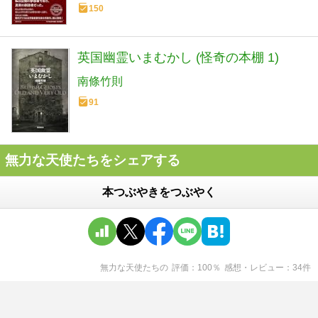
150
英国幽霊いまむかし (怪奇の本棚 1)
南條竹則
91
無力な天使たちをシェアする
本つぶやきをつぶやく
無力な天使たち
の
評価
100
％
感想・レビュー
34
件