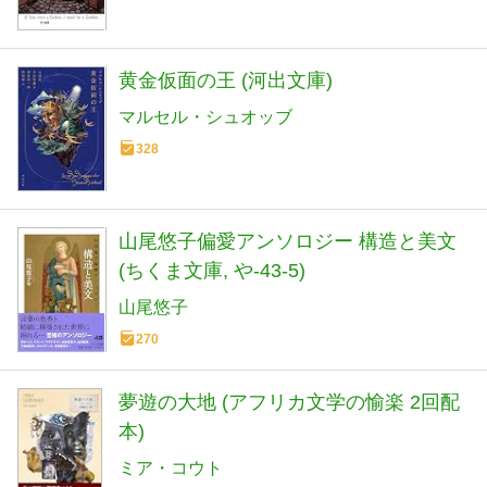
黄金仮面の王 (河出文庫)
マルセル・シュオッブ
328
山尾悠子偏愛アンソロジー 構造と美文
(ちくま文庫, や-43-5)
山尾悠子
270
夢遊の大地 (アフリカ文学の愉楽 2回配
本)
ミア・コウト