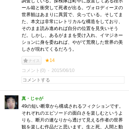
調査している。探検隊は町中に放置してある段ボ
ール箱と衝突して死者が出る。ヴォロディーヌの
世界観はあまりに異質で、尖っている。そしてま
た、本文は非常にレトリカルな構造をしており、
そのまま読み進めれば自分の位置を見失いそう
だ。しかし、あるがままを受け入れ、イマジネー
ションに身を委ねれば、やがて荒廃した世界の美
しさが現れてくるだろう。
★14
ナイス
コメント(0)
2015/06/10
真・じゃが
49の短い断章から構成されるフィクションです。
それぞれのエピソードの面白さを楽しむというよ
りも、断片の連なりから透けて見える作者の世界
観を楽しむ作品だと思います。生と死、人間と動