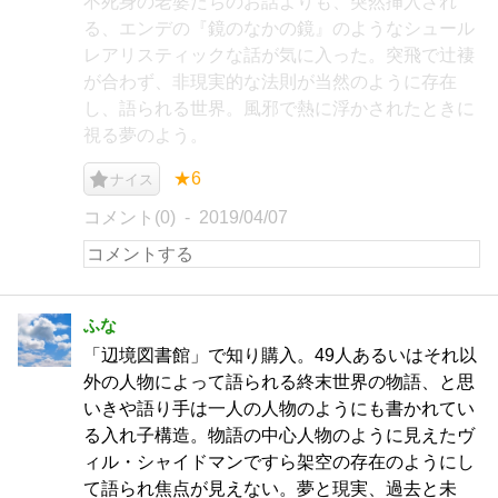
不死身の老婆たちのお話よりも、突然挿入され
る、エンデの『鏡のなかの鏡』のようなシュール
レアリスティックな話が気に入った。突飛で辻褄
が合わず、非現実的な法則が当然のように存在
し、語られる世界。風邪で熱に浮かされたときに
視る夢のよう。
★6
ナイス
コメント(0)
2019/04/07
ふな
「辺境図書館」で知り購入。49人あるいはそれ以
外の人物によって語られる終末世界の物語、と思
いきや語り手は一人の人物のようにも書かれてい
る入れ子構造。物語の中心人物のように見えたヴ
ィル・シャイドマンですら架空の存在のようにし
て語られ焦点が見えない。夢と現実、過去と未