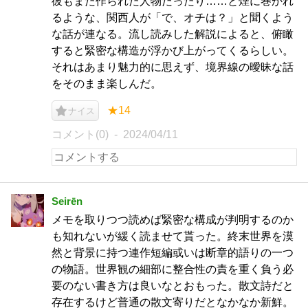
彼もまた作られた人物だったり……と煙に巻かれ
るような、関西人が「で、オチは？」と聞くよう
な話が連なる。流し読みした解説によると、俯瞰
すると緊密な構造が浮かび上がってくるらしい。
それはあまり魅力的に思えず、境界線の曖昧な話
をそのまま楽しんだ。
★14
ナイス
コメント(0)
2024/04/11
Seirēn
メモを取りつつ読めば緊密な構成が判明するのか
も知れないが緩く読ませて貰った。終末世界を漠
然と背景に持つ連作短編或いは断章的語りの一つ
の物語。世界観の細部に整合性の責を重く負う必
要のない書き方は良いなとおもった。散文詩だと
存在するけど普通の散文寄りだとなかなか新鮮。