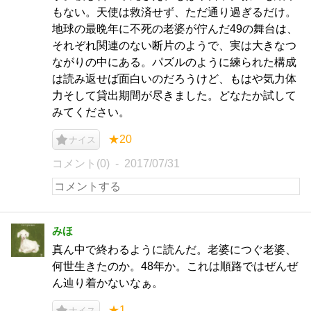
もない。天使は救済せず、ただ通り過ぎるだけ。
地球の最晩年に不死の老婆が佇んだ49の舞台は、
それぞれ関連のない断片のようで、実は大きなつ
ながりの中にある。パズルのように練られた構成
は読み返せば面白いのだろうけど、もはや気力体
力そして貸出期間が尽きました。どなたか試して
みてください。
★20
ナイス
コメント(0)
2017/07/31
みほ
真ん中で終わるように読んだ。老婆につぐ老婆、
何世生きたのか。48年か。これは順路ではぜんぜ
ん辿り着かないなぁ。
★1
ナイス