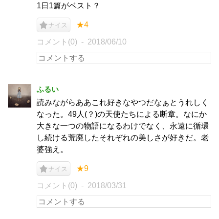
1日1篇がベスト？
★4
ナイス
コメント(0)
2018/06/10
ふるい
読みながらああこれ好きなやつだなぁとうれしく
なった。49人(？)の天使たちによる断章。なにか
大きな一つの物語になるわけでなく、永遠に循環
し続ける荒廃したそれぞれの美しさが好きだ。老
婆強え。
★9
ナイス
コメント(0)
2018/03/31