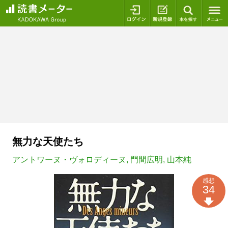
ログイン
新規登録
本を探
無力な天使たち
アントワーヌ・ヴォロディーヌ
,
門間広明
,
山本純
感想
34