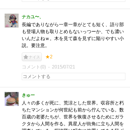
ナカユ〜、
長編でありながら一章一章がとても短く、語り部
も登場人物も取りとめもないっつーか、でも濃い
いんだよねｗ。木を見て森を見ずに陥りやすい小
説。要注意。
★2
ナイス
コメント(0)
2015/07/21
きゅー
人々の多くが死に、荒涼とした世界。収容所と朽
ちたマンションが何世紀も前から佇んでいる。数
百歳の老婆たちが、世界を恢復させるためにガラ
クタから人間を作る。異星人が街角に立ち人間を