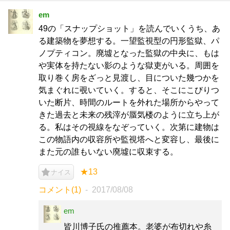
em
49の「スナップショット」を読んでいくうち、あ
る建築物を夢想する。一望監視型の円形監獄、パ
ノプティコン。廃墟となった監獄の中央に、もは
や実体を持たない影のような獄吏がいる。周囲を
取り巻く房をざっと見渡し、目についた幾つかを
気まぐれに覗いていく。すると、そこにこびりつ
いた断片、時間のルートを外れた場所からやって
きた過去と未来の残滓が蜃気楼のように立ち上が
る。私はその視線をなぞっていく。次第に建物は
この物語内の収容所や監視塔へと変容し、最後に
また元の誰もいない廃墟に収束する。
★13
ナイス
コメント(1)
2017/08/08
em
皆川博子氏の推薦本。老婆が布切れや糸