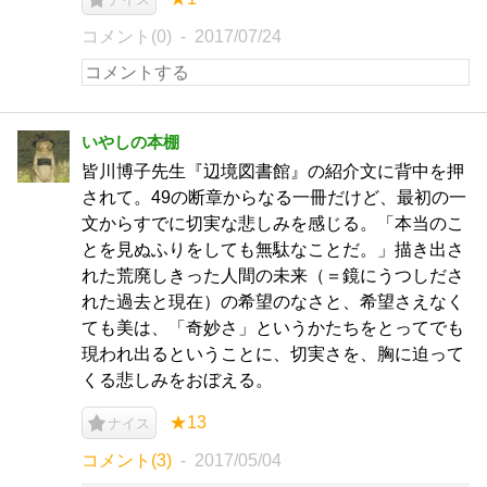
コメント(0)
2017/07/24
いやしの本棚
皆川博子先生『辺境図書館』の紹介文に背中を押
されて。49の断章からなる一冊だけど、最初の一
文からすでに切実な悲しみを感じる。「本当のこ
とを見ぬふりをしても無駄なことだ。」描き出さ
れた荒廃しきった人間の未来（＝鏡にうつしださ
れた過去と現在）の希望のなさと、希望さえなく
ても美は、「奇妙さ」というかたちをとってでも
現われ出るということに、切実さを、胸に迫って
くる悲しみをおぼえる。
★13
ナイス
コメント(3)
2017/05/04