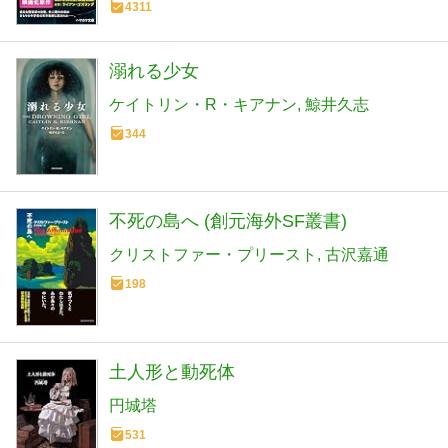
4311
溺れる少女
ケイトリン・R・キアナン
鯨井久志
344
不死の島へ (創元海外SF叢書)
クリストファー・プリースト
古沢嘉通
198
土人形と動死体
円城塔
531