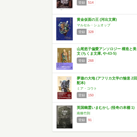
登録
514
黄金仮面の王 (河出文庫)
マルセル・シュオッブ
登録
328
山尾悠子偏愛アンソロジー 構造と美
文 (ちくま文庫, や-43-5)
登録
268
夢遊の大地 (アフリカ文学の愉楽 2回
配本)
ミア・コウト
登録
150
英国幽霊いまむかし (怪奇の本棚 1)
南條竹則
登録
91