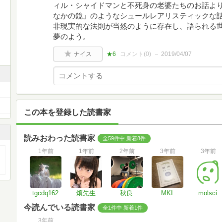
ィル・シャイドマンと不死身の老婆たちのお話よ
なかの鏡』のようなシュールレアリスティックな
非現実的な法則が当然のように存在し、語られる
夢のよう。
ナイス
★6
コメント(
0
)
2019/04/07
この本を登録した読書家
読みおわった読書家
全59件中 新着8件
1年前
1年前
2年前
3年前
3年前
tgcdq162
煩先生
秋良
MKI
molsci
今読んでいる読書家
全1件中 新着1件
3年前