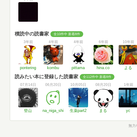
積読中の読書家
全10件中 新着8件
3年前
4年前
4年前
6年前
10年前
pontering
kombu
pittama
hina.co
よる
読みたい本に登録した読書家
全112件中 新着8件
07月14日
06月20日
10月05日
08月20日
1年前
登山
na_niga_shi
生薬part2
まる
yc
無力