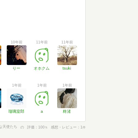
10年前
11年前
11年前
りー
オホクム
tsuki
1年前
1年前
1年前
瑠璃室郎
a
柊渚
な天使たち
の
評価
100
感想・レビュー
1
％
件