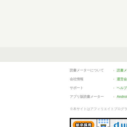
読書メーターについて
読書メ
会社情報
運営会
サポート
ヘルプ
アプリ版読書メーター
Andr
※本サイトはアフィリエイトプログ