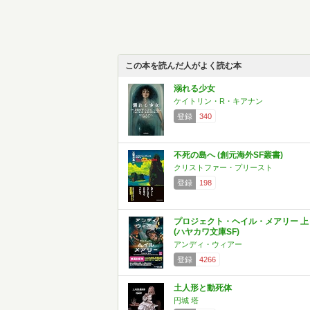
この本を読んだ人がよく読む本
溺れる少女
ケイトリン・R・キアナン
登録
340
不死の島へ (創元海外SF叢書)
クリストファー・プリースト
登録
198
プロジェクト・ヘイル・メアリー 上
(ハヤカワ文庫SF)
アンディ・ウィアー
登録
4266
土人形と動死体
円城 塔