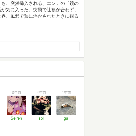
りも、突然挿入される、エンデの『鏡の
話が気に入った。突飛で辻褄が合わず、
世界。風邪で熱に浮かされたときに視る
3年前
4年前
4年前
Seirēn
sol
gu