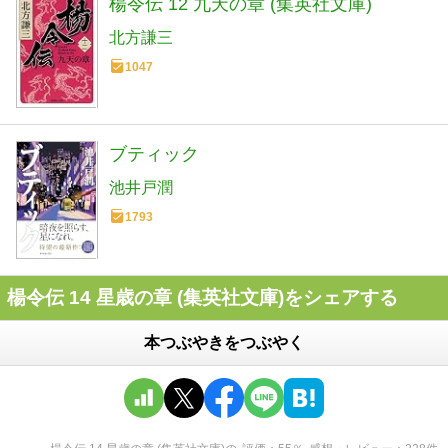
楊令伝 12 九天の章 (集英社文庫)
北方謙三
1047
ブティック
池井戸潤
1793
楊令伝 14 星歳の章 (集英社文庫)をシェアする
本つぶやきをつぶやく