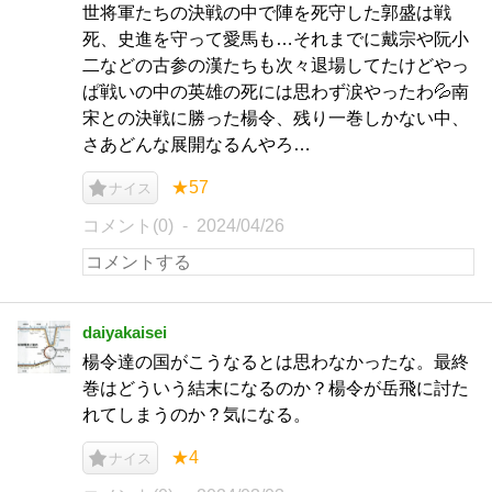
世将軍たちの決戦の中で陣を死守した郭盛は戦
死、史進を守って愛馬も…それまでに戴宗や阮小
二などの古参の漢たちも次々退場してたけどやっ
ぱ戦いの中の英雄の死には思わず涙やったわ💦南
宋との決戦に勝った楊令、残り一巻しかない中、
さあどんな展開なるんやろ…
★57
ナイス
コメント(0)
2024/04/26
daiyakaisei
楊令達の国がこうなるとは思わなかったな。最終
巻はどういう結末になるのか？楊令が岳飛に討た
れてしまうのか？気になる。
★4
ナイス