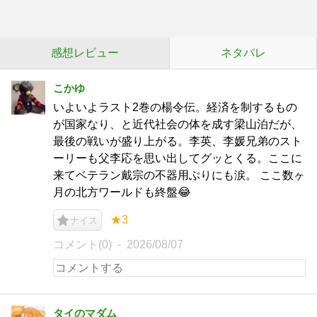
感想レビュー
ネタバレ
こかゆ
いよいよラスト2巻の楊令伝。経済を制するもの
が国家なり、と近代社会の体を成す梁山泊だが、
最後の戦いが盛り上がる。李英、李媛兄弟のスト
ーリーも父李応を思い出してグッとくる。ここに
来てベテラン戴宗の不器用ぶりにも涙。 ここ数ヶ
月の北方ワールドも終盤😂
★3
ナイス
コメント(0)
2026/08/07
タイのマダム