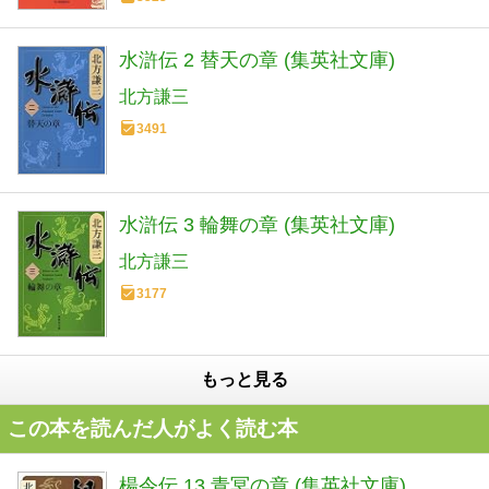
水滸伝 2 替天の章 (集英社文庫)
北方謙三
3491
水滸伝 3 輪舞の章 (集英社文庫)
北方謙三
3177
もっと見る
この本を読んだ人がよく読む本
楊令伝 13 青冥の章 (集英社文庫)