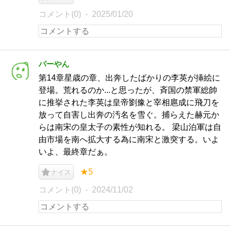
コメント(0)
2025/01/20
パーやん
第14章星歳の章、出奔したばかりの李英が挿絵に
登場。荒れるのか...と思ったが、斉国の禁軍総帥
に推挙された李英は皇帝劉豫と宰相扈成に飛刀を
放って自害し出奔の汚名を雪ぐ。捕らえた赫元か
らは南宋の皇太子の素性が知れる。 梁山泊軍は自
由市場を南へ拡大する為に南宋と激突する。いよ
いよ、最終章だぁ。
★5
ナイス
コメント(0)
2024/11/02