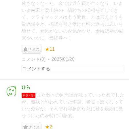
成さなくなった。金では呉乞買が亡くなり、いよ
いよ南宋と梁山泊の一騎討ちの様相を呈してき
て、クライマックスはもう間近。とは言えどうも
最近楊令が、棟梁を引き受けた頃の過去に思いを
馳せて、元気がないのが気がかり。全編15巻の結
末やいかに。最終巻へ！
★11
ナイス
コメント(0)
2025/01/20
ひら
また数々の同志達が散っていった巻でした
ネタバレ
が、離叛と思われていた李英、老害っぽくなって
いた戴宗が、それぞれ印象的な死に様を最期に見
せつけたのが特に印象的。
★2
ナイス