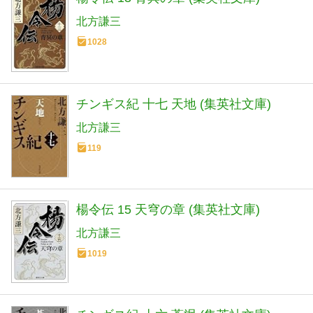
北方謙三
1028
チンギス紀 十七 天地 (集英社文庫)
北方謙三
119
楊令伝 15 天穹の章 (集英社文庫)
北方謙三
1019