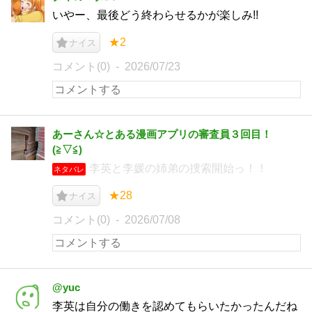
いやー、最後どう終わらせるかが楽しみ!!
★2
ナイス
コメント(0)
2026/07/23
あーさん☆とある漫画アプリの審査員３回目！
(⁠≧⁠▽⁠≦⁠)
李英と李媛の姉弟の捜索開始っ！！
ネタバレ
★28
ナイス
コメント(0)
2026/07/08
@yuc
李英は自分の働きを認めてもらいたかったんだね