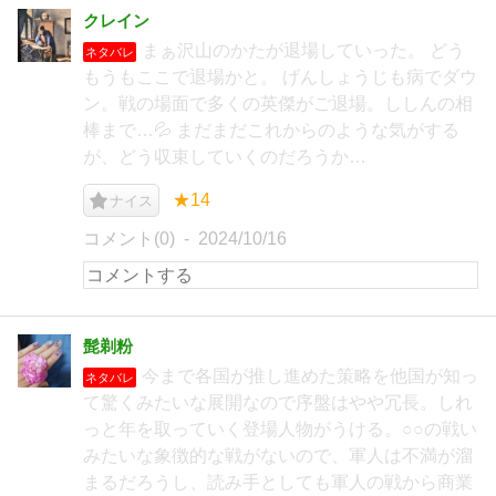
クレイン
まぁ沢山のかたが退場していった。 どう
ネタバレ
もうもここで退場かと。 げんしょうじも病でダウ
ン。戦の場面で多くの英傑がご退場。ししんの相
棒まで…💦 まだまだこれからのような気がする
が、どう収束していくのだろうか…
★14
ナイス
コメント(0)
2024/10/16
髭剃粉
今まで各国が推し進めた策略を他国が知っ
ネタバレ
て驚くみたいな展開なので序盤はやや冗長。しれ
っと年を取っていく登場人物がうける。○○の戦い
みたいな象徴的な戦がないので、軍人は不満が溜
まるだろうし、読み手としても軍人の戦から商業