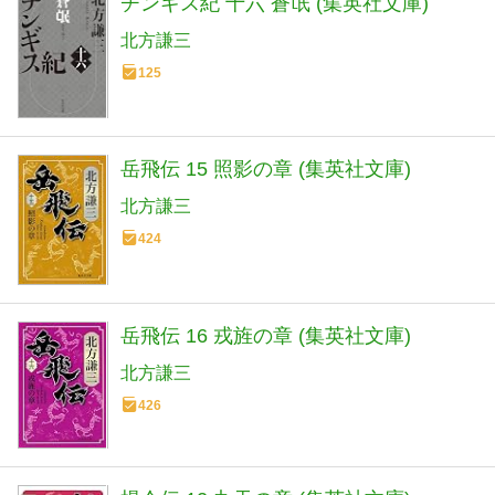
チンギス紀 十六 蒼氓 (集英社文庫)
北方謙三
125
岳飛伝 15 照影の章 (集英社文庫)
北方謙三
424
岳飛伝 16 戎旌の章 (集英社文庫)
北方謙三
426