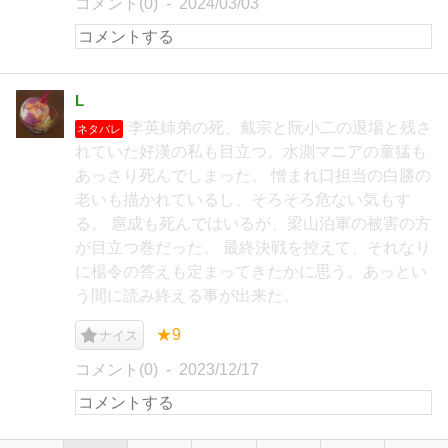
コメント(0)
2024/03/03
L
李英姉弟の死、戴宗と阮小二の退場と残さ
ネタバレ
れていた好漢の私も目立つ。水測マニアの童猛も
あっさり死んでしまった。 憎まれ口担当の白勝の
老いも描かれているし、そろそろ危ない気もす
る。 扈成も死んではいるが、梁山泊軍の被害の方
が目立つ巻だった。 最終決戦を控えて、それなり
に楊令の答えも定まってきたかに思う。あっとい
う間に読み終える事が出来た。
★9
ナイス
コメント(0)
2023/12/17