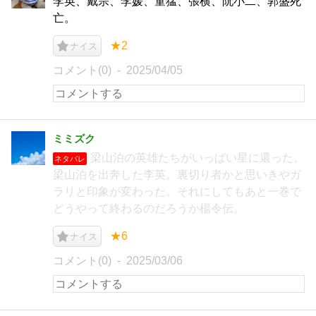
李英、戴宗、李媛、童猛、張横、阮小二、郭盛死
亡。
★2
ナイス
コメント(0)
2025/04/05
ミミズク
梁山泊の英雄たちがいっぱい星に還った。
ネタバレ
梁山泊を出奔した李英。裏切り者かと思いきやガ
ラリと印象が変わった。それにしてもあと一巻で
どうやって終わるのだろうか楊令伝。
★6
ナイス
コメント(0)
2025/03/06