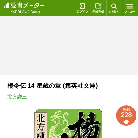
ログイン
新規登録
本を探
楊令伝 14 星歳の章 (集英社文庫)
北方謙三
感想
228