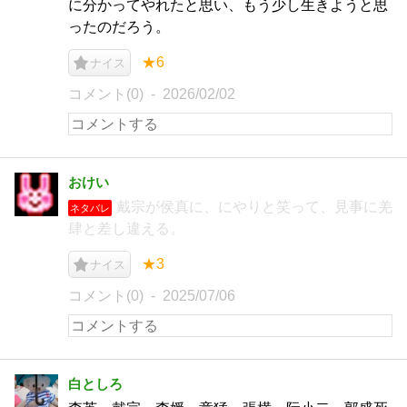
に分かってやれたと思い、もう少し生きようと思
ったのだろう。
★6
ナイス
コメント(0)
2026/02/02
おけい
戴宗が侯真に、にやりと笑って、見事に羌
ネタバレ
肆と差し違える。
★3
ナイス
コメント(0)
2025/07/06
白としろ