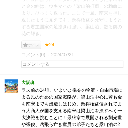
と金の絆は、ウキマイの「梁山泊打倒」の勅命に
より、ひっくり返った。ここで一旦、南宋を押し
返したように見えても、既得権益を死守しようと
する君主国家の足掻きは強い。梁山泊、散る前の
花の輝き。
★24
ナイス
コメント(0)
2024/07/21
大阪魂
ラス前の14弾、いよいよ楊令の物流・自由市場に
よる民のための国家戦略が、梁山泊中心に斉も金
も南宋までも浸透しはじめ、既得権益侵されてま
う大商人が国を支える南宋は梁山泊を潰すべく一
大決戦を挑むことに！最終章で展開される劉光世
や張俊、岳飛ら亡き童貫の弟子たちと梁山泊の2