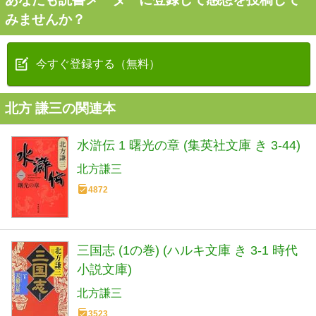
みませんか？
今すぐ登録する（無料）
北方 謙三の関連本
水滸伝 1 曙光の章 (集英社文庫 き 3-44)
北方謙三
4872
三国志 (1の巻) (ハルキ文庫 き 3-1 時代
小説文庫)
北方謙三
3523