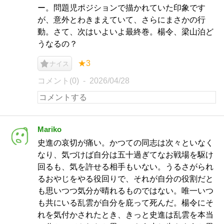
ー。問題児ポジションで描かれていた印象です
が、意外とわきまえていて、さらにまさかの行
動。さて、次はいよいよ最終巻。楊令、梁山泊ど
うなるの？
★3
ナイス
コメント(0)
2026/04/28
Mariko
史進の哀切が痛い。かつての同志は次々といなく
なり、気づけば自分は五十過ぎてなお戦場を駆け
回るも、気を許せる相手もいない。うるさがられ
るおやじをやる役回りで、それが自分の役割だと
も思いつつ気分が晴れるものではない。唯一いつ
も共にいる乱雲が自分を庇って死んだ。楊令にそ
れを気付かされたとき、きっと史進は乱雲を本当