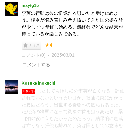
msytg15
李英の行動は彼の忸怩たる思いだと受け止めよ
う。楊令が悩み苦しみ考え抜いてきた国の姿を皆
が少しずつ理解し始める。最終巻でどんな結末が
待っているか楽しみである。
★4
ナイス
コメント(0)
2025/03/01
Kosuke Inokuchi
またしても挿し絵の李英が亡くなる。評価
ネタバレ
されていないという負い目が、拙速に罠にかかっ
た要因だろう。出世する秦容への嫉妬もあった。
ただ斉の将軍になって劉豫の首を狙うあたり、梁
山泊の役に立ちたかったのだろう。結果的に扈成
は亡くなり張俊も離れて、斉は国としての意味を