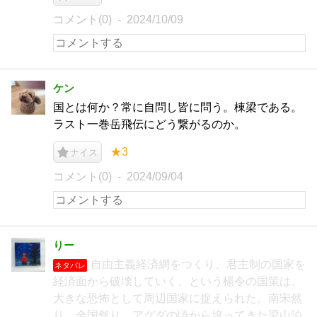
コメント(0)
2024/10/09
ケン
国とは何か？常に自問し皆に問う。棟梁である。
ラスト一巻岳飛伝にどう繋がるのか。
★3
ナイス
コメント(0)
2024/09/04
りー
自由主義経済網をつくり、君主制の国家を
ネタバレ
経済面から破壊していく、という楊令の国策は、
大きな恐怖として周辺国家に捉えられた。南宋然
り、金国然り。アグダの頃から培ってきた梁山泊