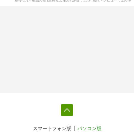
楊令伝 14 星歳の章 (集英社文庫)
の
評価
55
％
感想・レビュー
228
件
スマートフォン版
パソコン版