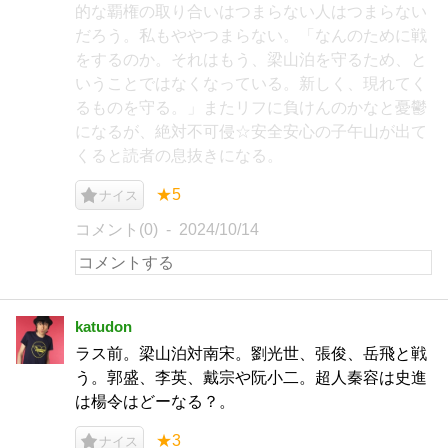
的な覇権の取り合いはつまらない人はつまらない
だろう。私もややつまらない。「なんのために戦
をするのか。それはもう、梁山泊を守るため、と
いうことではなくなっている。新しく、現れてく
るものを守る。」またリフに負けんのかなと憂鬱
になるが、絶対不可侵☆安全安心の子午山が出て
くると読者の息抜きになる。
★5
ナイス
コメント(0)
2024/10/14
katudon
ラス前。梁山泊対南宋。劉光世、張俊、岳飛と戦
う。郭盛、李英、戴宗や阮小二。超人秦容は史進
は楊令はどーなる？。
★3
ナイス