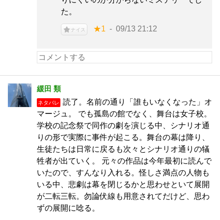
た。
★1
09/13 21:12
ナイス
緩田 類
読了。名前の通り「誰もいなくなった」オ
ネタバレ
マージュ。 でも孤島の館でなく、舞台は女子校。
学校の記念祭で同作の劇を演じる中、シナリオ通
りの形で実際に事件が起こる。舞台の幕は降り、
生徒たちは日常に戻るも次々とシナリオ通りの犠
牲者が出ていく。 元々の作品は今年最初に読んで
いたので、すんなり入れる。怪しさ満点の人物も
いる中、悲劇は幕を閉じるかと思わせといて展開
が二転三転。勿論伏線も用意されてだけど、思わ
ずの展開に唸る。