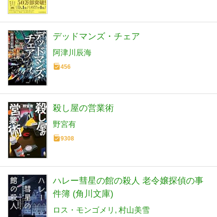
デッドマンズ・チェア
阿津川辰海
456
殺し屋の営業術
野宮有
9308
ハレー彗星の館の殺人 老令嬢探偵の事
件簿 (角川文庫)
ロス・モンゴメリ
村山美雪