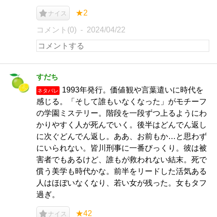
★2
ナイス
コメント(0)
2024/04/22
すだち
1993年発行。価値観や言葉遣いに時代を
ネタバレ
感じる。「そして誰もいなくなった」がモチーフ
の学園ミステリー。階段を一段ずつ上るようにわ
かりやすく人が死んでいく。後半はどんでん返し
に次ぐどんでん返し。ああ、お前もか…と思わず
にいられない。皆川刑事に一番びっくり。彼は被
害者でもあるけど、誰もが救われない結末。死で
償う美学も時代かな。前半をリードした活気ある
人はほぼいなくなり、若い女が残った。女もタフ
過ぎ。
★42
ナイス