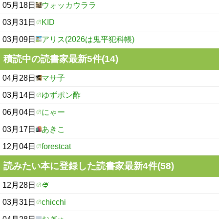
05月18日
ウォッカウララ
03月31日
KID
03月09日
アリス(2026は鬼平犯科帳)
積読中の読書家最新5件(14)
04月28日
マサ子
03月14日
ゆずポン酢
06月04日
にゃー
03月17日
あきこ
12月04日
forestcat
読みたい本に登録した読書家最新4件(58)
12月28日
🍨
03月31日
chicchi