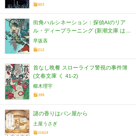
903
街角ハルシネーション：探偵AIのリア
ル・ディープラーニング (新潮文庫 は
72-5)
早坂吝
212
首なし晩餐 スローライフ警視の事件簿
(文春文庫 く 41-2)
櫛木理宇
399
謎の香りはパン屋から
土屋うさぎ
11624