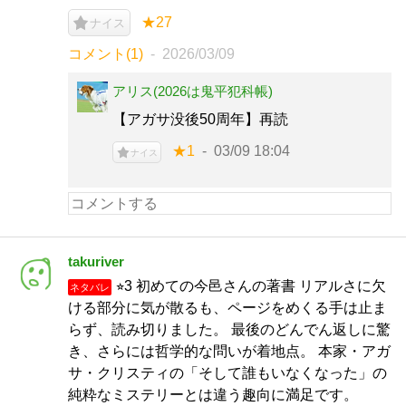
★27
ナイス
コメント(1)
2026/03/09
アリス(2026は鬼平犯科帳)
【アガサ没後50周年】再読
★1
03/09 18:04
ナイス
takuriver
⭐︎3 初めての今邑さんの著書 リアルさに欠
ネタバレ
ける部分に気が散るも、ページをめくる手は止ま
らず、読み切りました。 最後のどんでん返しに驚
き、さらには哲学的な問いが着地点。 本家・アガ
サ・クリスティの「そして誰もいなくなった」の
純粋なミステリーとは違う趣向に満足です。