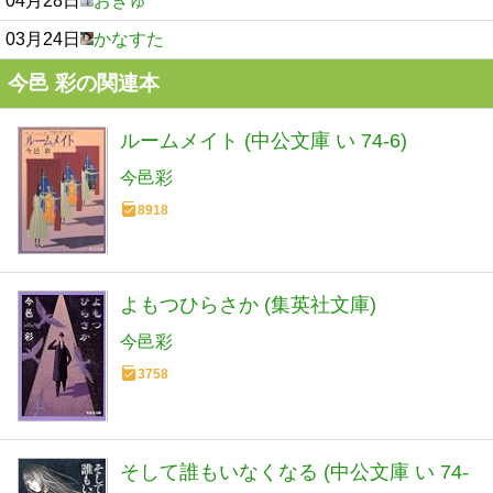
04月28日
おぎゅ
03月24日
かなすた
今邑 彩の関連本
ルームメイト (中公文庫 い 74-6)
今邑彩
8918
よもつひらさか (集英社文庫)
今邑彩
3758
そして誰もいなくなる (中公文庫 い 74-