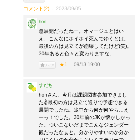
コメント(2)
2023/09/05
hon
急展開だったねー。オマージュとはい
え、こんなにホイホイ死んでゆくとは。
最後の方は見立てが崩壊してたけど(笑)。
30年あると色々と変わりますな。
★1
09/13 19:00
ナイス
すだち
honさん、今月は課題図書参加できまし
た✌️最初の方は見立て通りで予想できる
展開でしたね。途中から何が何やら…え
ーっ！でした。30年前のJKが懐かしかっ
た。ついこないだまでこんなジェンダー
観だったなぁと。分かりやすいのか分か
りにくいのか分からないミステリーでし