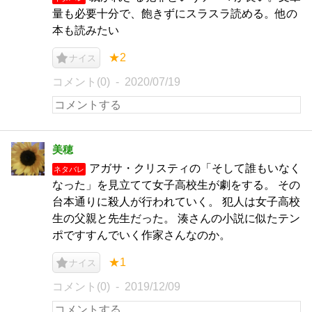
量も必要十分で、飽きずにスラスラ読める。他の
本も読みたい
★2
ナイス
コメント(0)
2020/07/19
美穂
アガサ・クリスティの「そして誰もいなく
ネタバレ
なった」を見立てて女子高校生が劇をする。 その
台本通りに殺人が行われていく。 犯人は女子高校
生の父親と先生だった。 湊さんの小説に似たテン
ポですすんでいく作家さんなのか。
★1
ナイス
コメント(0)
2019/12/09