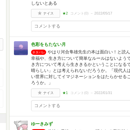
しないとある
ナイス
★2
コメント(
0
)
2022/05/17
色彩をもたない月
やはり河合隼雄先生の本は面白い！と読
ネタバレ
幸福や、生き方について簡単なルールはないよう
き方について考えら生ききるかということになる
晴らしい」とは考えられないだろうか。「現代人
い世界に対してイマジネーションをはたらかせる
ろうか。」
ナイス
★1
コメント(
0
)
2022/01/31
ゆーきみず