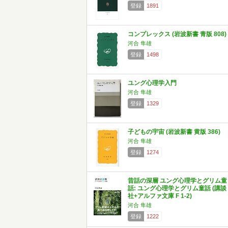
登録
1891
コンプレックス (岩波新書 青版 808)
河合 隼雄
登録
1498
ユング心理学入門
河合 隼雄
登録
1329
子どもの宇宙 (岩波新書 黄版 386)
河合 隼雄
登録
1274
昔話の深層 ユング心理学とグリム童
話: ユング心理学とグリム童話 (講談
社+アルファ文庫 F 1-2)
河合 隼雄
登録
1222