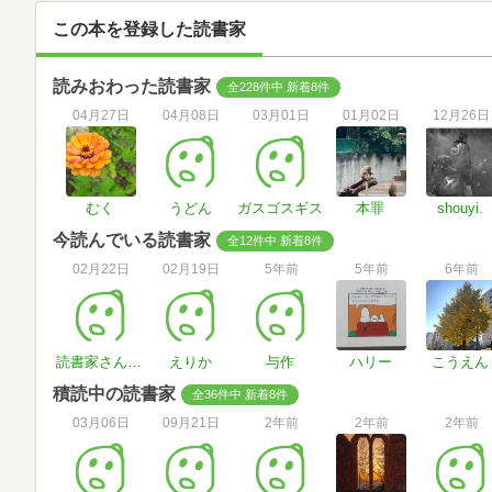
この本を登録した読書家
読みおわった読書家
全228件中 新着8件
04月27日
04月08日
03月01日
01月02日
12月26日
むく
うどん
ガスゴスギス
本罪
shouyi.
今読んでいる読書家
全12件中 新着8件
02月22日
02月19日
5年前
5年前
6年前
読書家さん#wsYNJC
えりか
与作
ハリー
こうえん
積読中の読書家
全36件中 新着8件
03月06日
09月21日
2年前
2年前
2年前