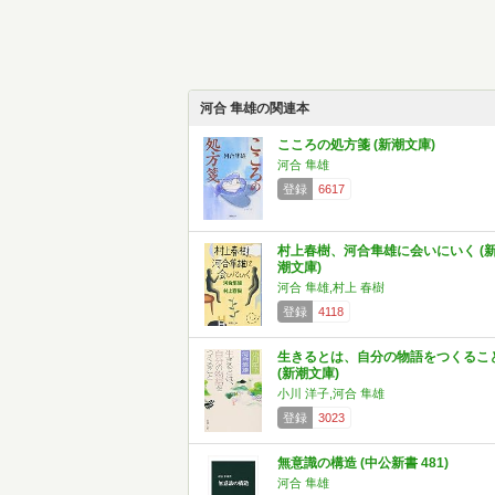
河合 隼雄の関連本
こころの処方箋 (新潮文庫)
河合 隼雄
登録
6617
村上春樹、河合隼雄に会いにいく (
潮文庫)
河合 隼雄,村上 春樹
登録
4118
生きるとは、自分の物語をつくるこ
(新潮文庫)
小川 洋子,河合 隼雄
登録
3023
無意識の構造 (中公新書 481)
河合 隼雄