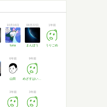
10月16日
08月22日
1年前
tuna
まんぼう
うりごめ
6年前
9年前
山田
めざすはいぶし銀
3年前
3年前