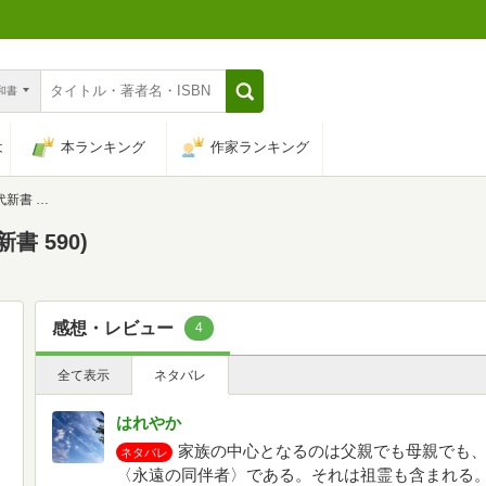
n和書
は
本ランキング
作家ランキング
590)
 590)
感想・レビュー
4
全て表示
ネタバレ
はれやか
家族の中心となるのは父親でも母親でも
ネタバレ
〈永遠の同伴者〉である。それは祖霊も含まれる