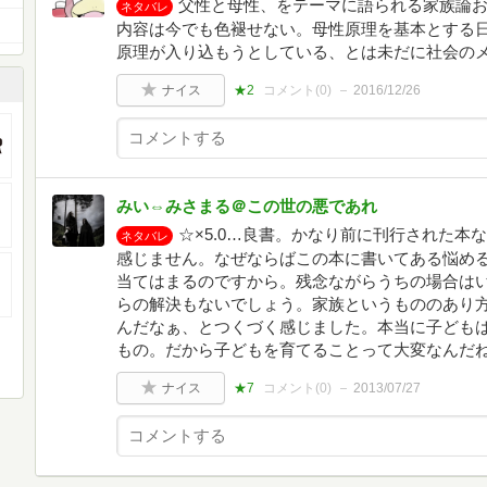
父性と母性、をテーマに語られる家族論お
ネタバレ
内容は今でも色褪せない。母性原理を基本とする
原理が入り込もうとしている、とは未だに社会の
ナイス
★2
コメント(
0
)
2016/12/26
みい⇔みさまる＠この世の悪であれ
☆×5.0…良書。かなり前に刊行された本
ネタバレ
感じません。なぜならばこの本に書いてある悩め
当てはまるのですから。残念ながらうちの場合は
らの解決もないでしょう。家族というもののあり
んだなぁ、とつくづく感じました。本当に子ども
もの。だから子どもを育てることって大変なんだ
ナイス
★7
コメント(
0
)
2013/07/27