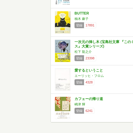
BUTTER
柚木 麻子
登録
17891
一次元の挿し木 (宝島社文庫 『この
ス』大賞シリーズ)
松下 龍之介
登録
23398
愛するということ
エーリッヒ・フロム
登録
4328
カフェーの帰り道
嶋津 輝
登録
6241