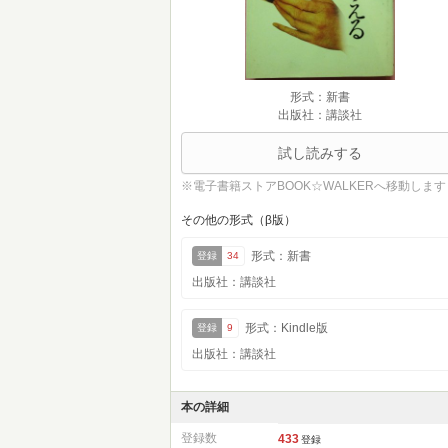
形式：新書
出版社：講談社
試し読みする
※電子書籍ストアBOOK☆WALKERへ移動します
その他の形式（β版）
形式：新書
登録
34
出版社：講談社
形式：Kindle版
登録
9
出版社：講談社
本の詳細
登録数
433
登録