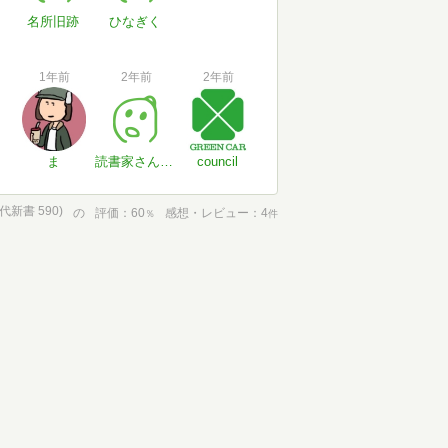
名所旧跡
ひなぎく
1年前
2年前
2年前
ま
読書家さん#sVN2yO
council
新書 590)
の
評価
60
感想・レビュー
4
％
件