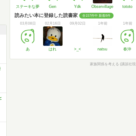
ステーキな夢
Gen
Ydk
Observillage
tototo
読みたい本に登録した読書家
全157件中 新着8件
03月08日
02月16日
09月02日
1年前
1年前
あ
はれ
>_<
natsu
春沖
家族関係を考える (講談社現代
新
と