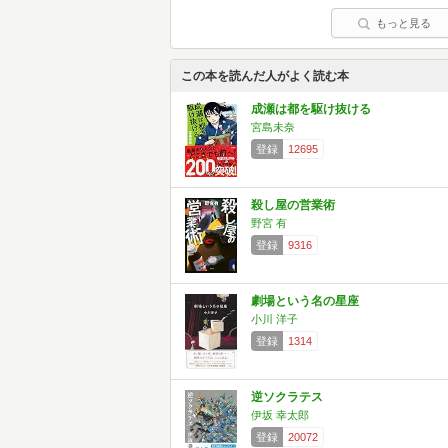
もっと見る
この本を読んだ人がよく読む本
成瀬は都を駆け抜ける
宮島未奈
登録
12695
殺し屋の営業術
野宮 有
登録
9316
劇場という名の星座
小川 洋子
登録
1314
逆ソクラテス
伊坂 幸太郎
登録
20072