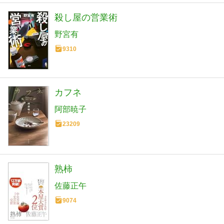
殺し屋の営業術
野宮有
9310
カフネ
阿部暁子
23209
熟柿
佐藤正午
9074