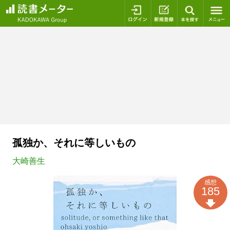
ログイン
新規登録
本を探
孤独か、それに等しいもの
大崎善生
感想
185