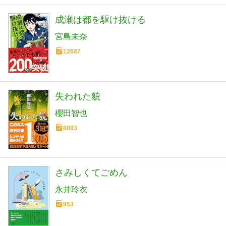
成瀬は都を駆け抜ける
宮島未奈
12687
失われた貌
櫻田智也
8883
さみしくてごめん
永井玲衣
953