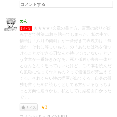
めん
★★★★⭐︎文章の書き方、言葉の綴りが好
ネタバレ
みすぎて付箋13枚も貼ってしまった。私の中で、
物語は『八月の傾斜』が一番好きで表現力は『孤
独か、それに等しいもの』の「あなたは私を傷つ
けることができる刃なんか持ってはいない」とい
う文章が一番好きかなあ。死と孤独が表裏一体だ
となんとなく思ってはいたけど、この本を読んだ
ら孤独に性って付きもの？って価値観が芽生えて
くる。それくらい性の描写が出てくる。自身の孤
独を救うために読もうとしてる方がいるならちょ
っと方向性違うかも。私としては結構面白かった
です。
★3
ナイス
コメント(0)
2022/10/31