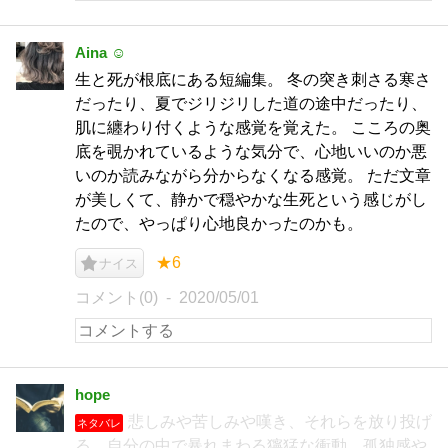
Aina ☺︎
生と死が根底にある短編集。 冬の突き刺さる寒さ
だったり、夏でジリジリした道の途中だったり、
肌に纏わり付くような感覚を覚えた。 こころの奥
底を覗かれているような気分で、心地いいのか悪
いのか読みながら分からなくなる感覚。 ただ文章
が美しくて、静かで穏やかな生死という感じがし
たので、やっぱり心地良かったのかも。
★6
ナイス
コメント(0)
2020/05/01
hope
悲しみや苦しみや嘆き、それらを放り投げ
ネタバレ
る。自分の中で暴れまわる獰猛な衝動、孤独感や