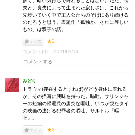
多く、暗い気持ちで終わることはない。ただ、喪
失と、喪失によって生まれた寂しさは、これから
先歩いていく中で主人公たちのそばにあり続ける
のだろうと思う。表題作「孤独か、それに等しい
もの」は双子の話。
★2
ナイス
コメント(0)
2021/05/08
みどり
トラウマ(存在するとすれば)がどう身体に表れる
か、その描写に興味を持った。嘔吐。サリンジャ
ーの短編の帰還兵の唐突な嘔吐、いつか観たタイ
の映画の逃げる犯罪者の嘔吐、サルトル『嘔
吐』。
★2
ナイス