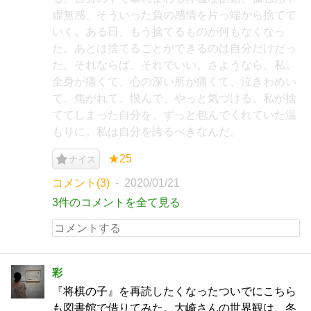
虚無感、そういった負の感情を片っ端から捨てて
いく。ある日、もう捨てるものが何もなくなっ
た。あとは捨てることができるのは自分だけだっ
た。それならば、それでいい。さようなら、私。
全身が痛くて、心の深い所が痛くて、泣きわめい
て、焦がれて、恨んで、やっと気づける。私が捨
ててしまった自分を、ずっと包んでくれていた温
もりに。私は自分を誇るべきなんだ。
★25
ナイス
コメント(3)
2020/01/21
3件のコメントを全て見る
彩
『将棋の子』を再読したくなったついでにこちら
も図書館で借りてみた。大崎さんの世界観は、冬