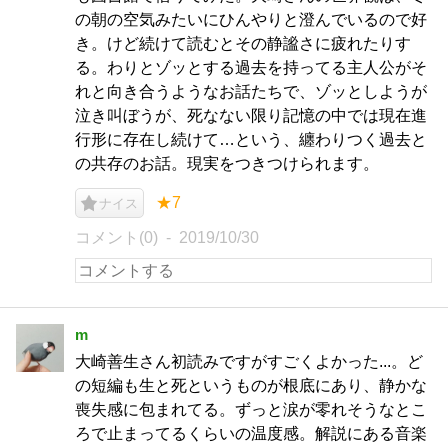
の朝の空気みたいにひんやりと澄んでいるので好
き。けど続けて読むとその静謐さに疲れたりす
る。わりとゾッとする過去を持ってる主人公がそ
れと向き合うようなお話たちで、ゾッとしようが
泣き叫ぼうが、死なない限り記憶の中では現在進
行形に存在し続けて…という、纏わりつく過去と
の共存のお話。現実をつきつけられます。
★7
ナイス
コメント(0)
2019/10/30
m
大崎善生さん初読みですがすごくよかった...。ど
の短編も生と死というものが根底にあり、静かな
喪失感に包まれてる。ずっと涙が零れそうなとこ
ろで止まってるくらいの温度感。解説にある音楽