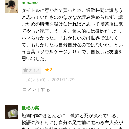
minamo
タイトルに惹かれて買った本。通勤時間に読もう
と思っていたもののなかなか読み進められず、読
むための時間を設けなければと思って喫茶店に来
てやっと読了。うーん。個人的には微妙だった…
ハマらなかった。「おかしいのは世界ではなく
て、もしかしたら自分自身なのではないか」とい
う言葉（ソウルケージより）で、自殺した友達を
思い出した。
★2
ナイス
コメント(0)
2021/11/29
枇杷の実
短編5作のほとんどに、孤独と死が流れている。
物語の終わりには自分の足で前に進める主人公が