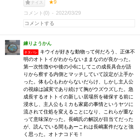
★9
ナイス
コメント(0)
2022/03/29
練りようかん
キウイが好きな動物って何だろう、正体不
ネタバレ
明のオトトイがわからないままなのが良かった。
第一次性徴やや後の小6にしてこの成長具合が語
りから察する内側とマッチしていて設定が上手か
った。体も心もわからないだらけ、しかし主人公
の視線は誠実であり続けて胸がウズウズした。急
成長するオトトイの新しい居場所を確保する前に
浸水し、主人公もミカも家庭の事情というヤツに
流されて住処を変えることになり、これらが重な
って意味深かった。長嶋氏の解説が目当てだった
が、読んでいる間もあーこれは長嶋案件だなと強
く思った。オトナコドモ！