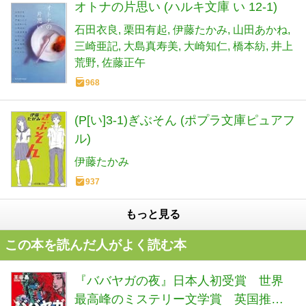
オトナの片思い (ハルキ文庫 い 12-1)
石田衣良
栗田有起
伊藤たかみ
山田あかね
三崎亜記
大島真寿美
大崎知仁
橋本紡
井上
荒野
佐藤正午
968
(P[い]3-1)ぎぶそん (ポプラ文庫ピュアフ
ル)
伊藤たかみ
937
もっと見る
この本を読んだ人がよく読む本
『ババヤガの夜』日本人初受賞 世界
最高峰のミステリー文学賞 英国推理