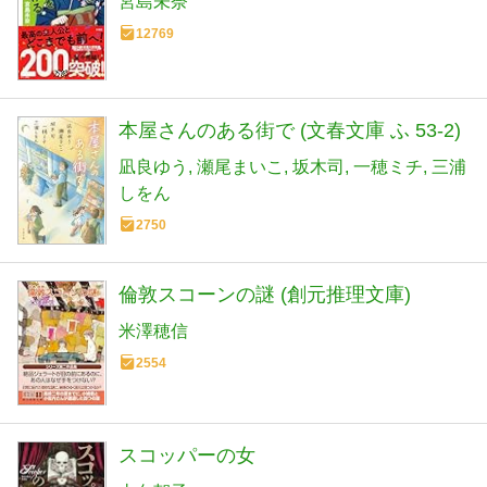
宮島未奈
12769
本屋さんのある街で (文春文庫 ふ 53-2)
凪良ゆう
瀬尾まいこ
坂木司
一穂ミチ
三浦
しをん
2750
倫敦スコーンの謎 (創元推理文庫)
米澤穂信
2554
スコッパーの女