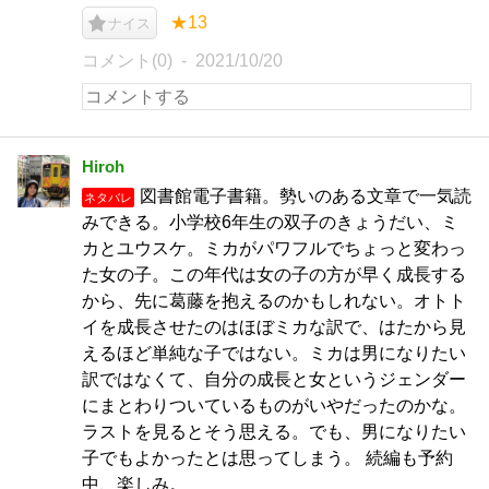
★13
ナイス
コメント(0)
2021/10/20
Hiroh
図書館電子書籍。勢いのある文章で一気読
ネタバレ
みできる。小学校6年生の双子のきょうだい、ミ
カとユウスケ。ミカがパワフルでちょっと変わっ
た女の子。この年代は女の子の方が早く成長する
から、先に葛藤を抱えるのかもしれない。オトト
イを成長させたのはほぼミカな訳で、はたから見
えるほど単純な子ではない。ミカは男になりたい
訳ではなくて、自分の成長と女というジェンダー
にまとわりついているものがいやだったのかな。
ラストを見るとそう思える。でも、男になりたい
子でもよかったとは思ってしまう。 続編も予約
中、楽しみ。