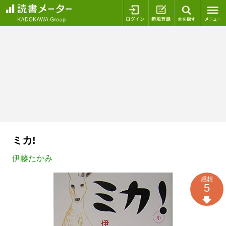
ログイン
新規登録
本を探
ミカ!
伊藤たかみ
感想
5