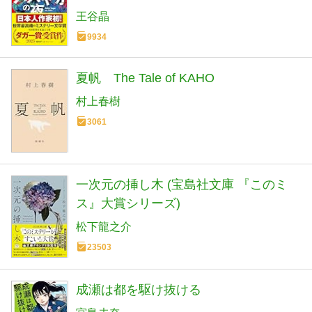
作家協会賞(ダガー賞） (河出文庫 お 46-
王谷晶
1)
9934
夏帆 The Tale of KAHO
村上春樹
3061
一次元の挿し木 (宝島社文庫 『このミ
ス』大賞シリーズ)
松下龍之介
23503
成瀬は都を駆け抜ける