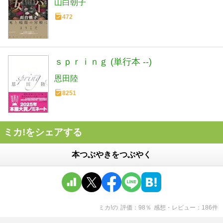
山白朝子
472
ｓｐｒｉｎｇ (単行本 --)
恩田陸
8251
ミカ!をシェアする
本つぶやきをつぶやく
ミカ!
の
評価
98
％
感想・レビュー
186
件