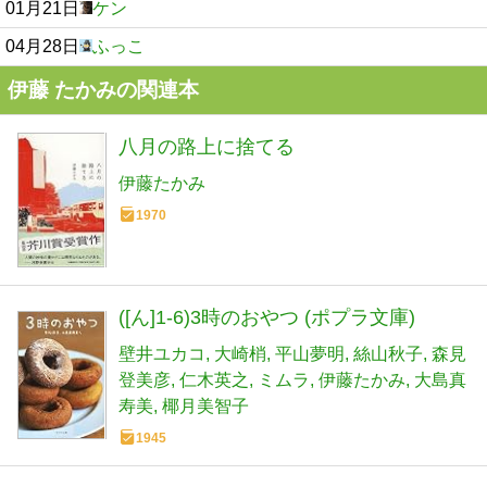
01月21日
ケン
04月28日
ふっこ
伊藤 たかみの関連本
八月の路上に捨てる
伊藤たかみ
1970
([ん]1-6)3時のおやつ (ポプラ文庫)
壁井ユカコ
大崎梢
平山夢明
絲山秋子
森見
登美彦
仁木英之
ミムラ
伊藤たかみ
大島真
寿美
椰月美智子
1945