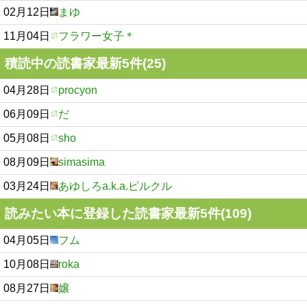
02月12日
まゆ
11月04日
フラワー女子＊
積読中の読書家最新5件(25)
04月28日
procyon
06月09日
だ
05月08日
sho
08月09日
simasima
03月24日
あゆしろa.k.a.ピルクル
読みたい本に登録した読書家最新5件(109)
04月05日
フム
10月08日
roka
08月27日
嬢