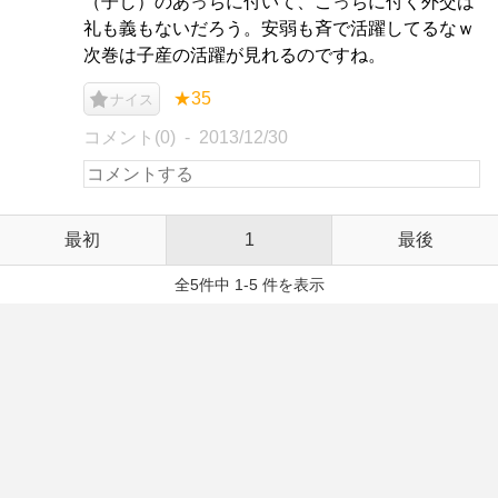
（子し）のあっちに付いて、こっちに付く外交は
礼も義もないだろう。安弱も斉で活躍してるなｗ
次巻は子産の活躍が見れるのですね。
★35
ナイス
コメント(0)
2013/12/30
最初
1
最後
全5件中 1-5 件を表示