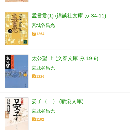
孟嘗君(1) (講談社文庫 み 34-11)
宮城谷昌光
1264
太公望 上 (文春文庫 み 19-9)
宮城谷昌光
1226
晏子（一） (新潮文庫)
宮城谷昌光
1102