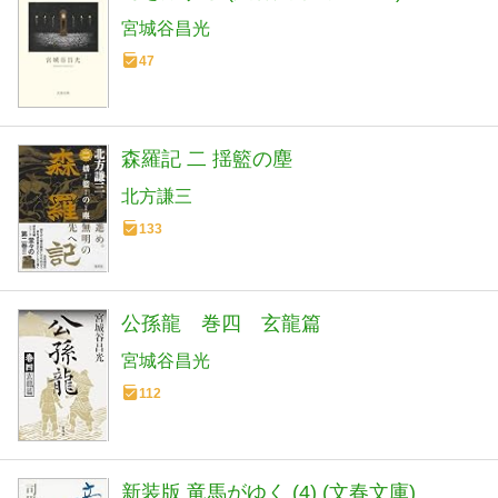
宮城谷昌光
47
森羅記 二 揺籃の塵
北方謙三
133
公孫龍 巻四 玄龍篇
宮城谷昌光
112
新装版 竜馬がゆく (4) (文春文庫)