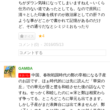
ちがダウン気味になってしまいますねえ～いくら
仕方のない道であったとしても。なので庶民に
清々とした印象を残すのが政治家としての肝？の
ような事がどこかで書かれて記憶があるのだけ
ど、その通りだなとシミジミおもったり
★4
ナイス
コメント(0)
2016/05/13
GAMBA
中国、春秋戦国時代の鄭の宰相になる子産
ネタバレ
のお話です、ほぉ時代的には先に読んだ「華栄の
丘」での華元が晋と楚を和睦させた後の話なんで
すね。せっかく和睦したのにｗ宋と鄭は相変わら
ず争ってる。ところどころに華元も出てきます。
しかし子産がまだ表舞台には出て来ませんが、鄭