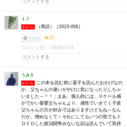
１７
（再読）［2023-056］
ネタバレ
★20
ナイス
コメント(0)
2023/07/23
うみ５
この本を読む前に晏子を読んだおかげなの
ネタバレ
か、父ちゃんの違いがやけに気になったりしちゃ
いました～＾＾；まあ、個人的には、スケール感
がでかい晏嬰父ちゃんより、感性でいきてく子産
父ちゃんの方が好みではありますけどもね～なん
だか、憎めなくて～それにしてもいつの世でもド
ロドロした政治闘争みないな話は読んでいて気持