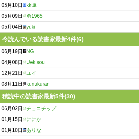
05月10日
kktttt
05月09日
勇1965
05月04日
yuki
今読んでいる読書家最新4件(6)
06月19日
NG
04月08日
Uekisou
12月21日
ユイ
08月11日
kunukuran
積読中の読書家最新5件(30)
06月02日
チョコチップ
01月15日
ににか
01月10日
ありな