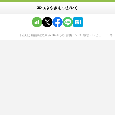
本つぶやきをつぶやく
子産(上) (講談社文庫 み 34-18)
の
評価
58
％
感想・レビュー
5
件