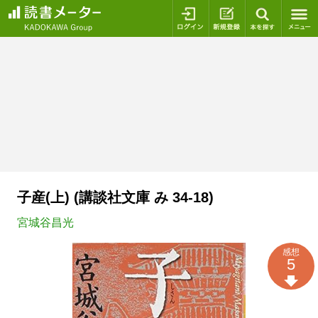
ログイン
新規登録
本を探
子産(上) (講談社文庫 み 34-18)
宮城谷昌光
感想
5