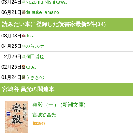
03月24日
Nozomu Nishikawa
06月21日
daisuke_amano
読みたい本に登録した読書家最新5件(34)
08月08日
dora
04月25日
のらスケ
12月29日
洞田哲也
02月25日
koba
01月24日
うさぎの
宮城谷 昌光の関連本
楽毅（一） (新潮文庫)
宮城谷昌光
1507