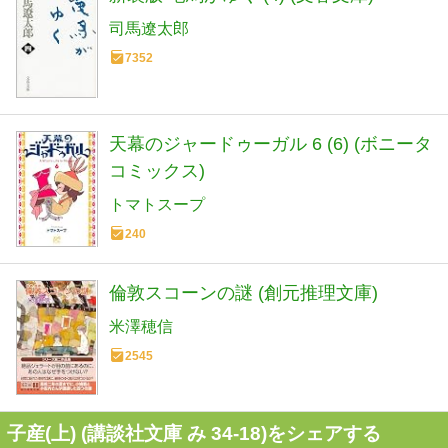
司馬遼太郎
7352
天幕のジャードゥーガル 6 (6) (ボニータ
コミックス)
トマトスープ
240
倫敦スコーンの謎 (創元推理文庫)
米澤穂信
2545
子産(上) (講談社文庫 み 34-18)をシェアする