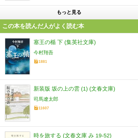
もっと見る
この本を読んだ人がよく読む本
塞王の楯 下 (集英社文庫)
今村翔吾
1881
新装版 坂の上の雲 (1) (文春文庫)
司馬遼太郎
11607
時を旅する (文春文庫 み 19-52)