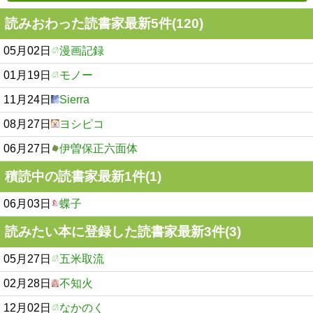
読みおわった読書家最新5件(120)
05月02日
漫画記録
01月19日
モノー
11月24日
Sierra
08月27日
ヨシピコ
06月27日
伊曽保正六面体
積読中の読書家最新1件(1)
06月03日
蝶子
読みたい本に登録した読書家最新3件(3)
05月27日
五米取流
02月28日
不知火
12月02日
なかのく