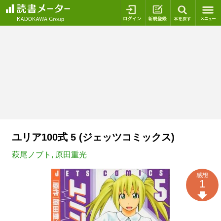
ログイン
新規登録
本を探
ユリア100式 5 (ジェッツコミックス)
萩尾ノブト
,
原田重光
感想
1