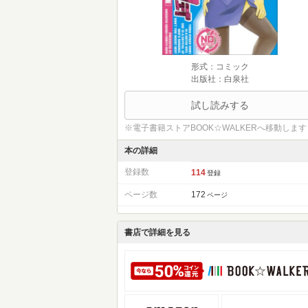
形式：コミック
出版社：白泉社
試し読みする
※電子書籍ストアBOOK☆WALKERへ移動します
本の詳細
登録数
114
登録
ページ数
172
ページ
書店で詳細を見る