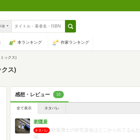
n和書
は
本ランキング
作家ランキング
コミックス)
ックス)
感想・レビュー
10
全て表示
ネタバレ
若隠居
秋葉博士の研究資金はどこから出てるん
ネタバレ
場。