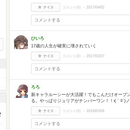
ナイス
コメント(
0
)
2017/04/02
ひいろ
17歳の人生が確実に壊されていく
ナイス
コメント(
0
)
2017/02/07
ろろ
新キャラルーシーが大活躍！でもこんだけオープ
る。やっぱりジュリアがナンバーワン！！ι(｀ﾛ´)ノ
ナイス
コメント(
0
)
2016/03/08