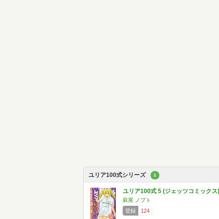
ユリア100式シリーズ
8
ユリア100式 5 (ジェッツコミックス
萩尾 ノブト
登録
124