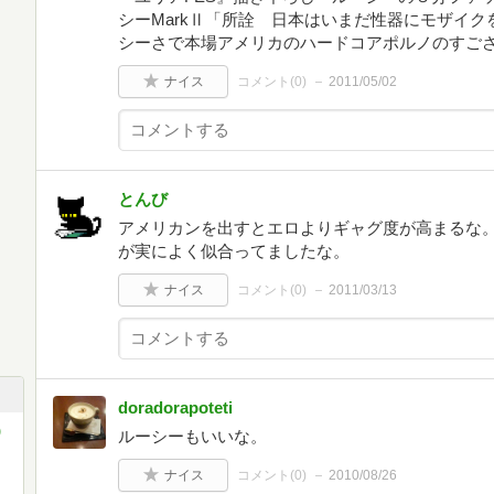
シーMarkⅡ「所詮 日本はいまだ性器にモザイ
シーさで本場アメリカのハードコアポルノのすご
ナイス
コメント(
0
)
2011/05/02
とんび
アメリカンを出すとエロよりギャグ度が高まるな
が実によく似合ってましたな。
ナイス
コメント(
0
)
2011/03/13
doradorapoteti
)
ルーシーもいいな。
ナイス
コメント(
0
)
2010/08/26