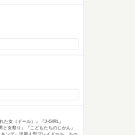
た女（ドール）』『J-GIRL』
ライド男と女祭り』『こどもたちのじかん』
ッキング』汎用人型プレイドール…ルー