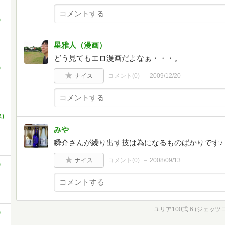
)
星雅人（漫画）
どう見てもエロ漫画だよなぁ・・・。
)
ナイス
コメント(
0
)
2009/12/20
)
みや
瞬介さんが繰り出す技は為になるものばかりです♪
ナイス
コメント(
0
)
2008/09/13
)
ユリア100式 6 (ジェッツ
)