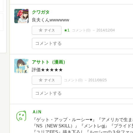
クワガタ
良夫くんwwwwww
ナイス
★1
コメント(
0
)
2014/12/04
アサトト（漫画）
評価★★★★★
ナイス
コメント(
0
)
2011/08/25
ＡiＮ
『ゲット・アップ・ルーシー♥』『アメリカで生まれ
『NS（NEW SKILL）』『メントレgj』『プ
『ユリアFES』描き下ろし『ルーシーの３分ファ