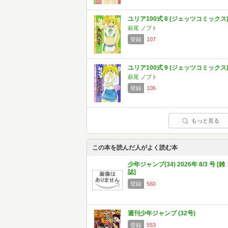
ユリア100式 8 (ジェッツコミックス
萩尾 ノブト
登録
107
ユリア100式 9 (ジェッツコミックス
萩尾 ノブト
登録
106
もっと見る
この本を読んだ人がよく読む本
少年ジャンプ(34) 2026年 8/3 号 [雑
誌]
登録
560
週刊少年ジャンプ (32号)
登録
553