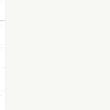
)
)
)
)
)