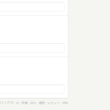
コミックス)
の
評価
22
感想・レビュー
10
％
件