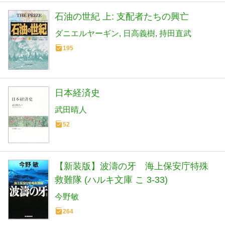
石油の世紀 上: 支配者たちの興亡
ダニエルヤーギン
日高義樹
持田直武
195
日本経済史
武田晴人
52
【新装版】波濤の牙 海上保安庁特殊
救難隊 (ハルキ文庫 こ 3-33)
今野敏
264