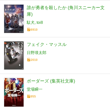
誰が勇者を殺したか (角川スニーカー文
庫)
駄犬
toi8
6910
フェイク・マッスル
日野瑛太郎
2010
ボーダーズ (集英社文庫)
堂場瞬一
955