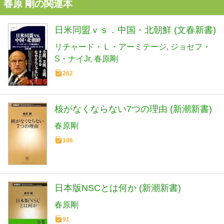
春原 剛の関連本
日米同盟ｖｓ．中国・北朝鮮 (文春新書)
リチャード・Ｌ・アーミテージ
ジョセフ・
S・ナイJr
春原剛
262
核がなくならない7つの理由 (新潮新書)
春原剛
106
日本版NSCとは何か (新潮新書)
春原剛
91