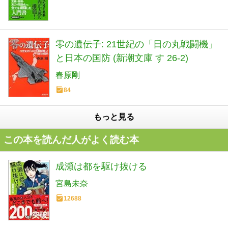
零の遺伝子: 21世紀の「日の丸戦闘機」
と日本の国防 (新潮文庫 す 26-2)
春原剛
84
もっと見る
この本を読んだ人がよく読む本
成瀬は都を駆け抜ける
宮島未奈
12688