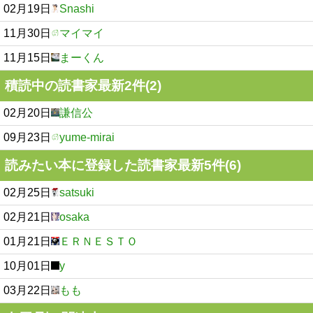
02月19日
Snashi
11月30日
マイマイ
11月15日
まーくん
積読中の読書家最新2件(2)
02月20日
謙信公
09月23日
yume-mirai
読みたい本に登録した読書家最新5件(6)
02月25日
satsuki
02月21日
osaka
01月21日
ＥＲＮＥＳＴＯ
10月01日
y
03月22日
もも