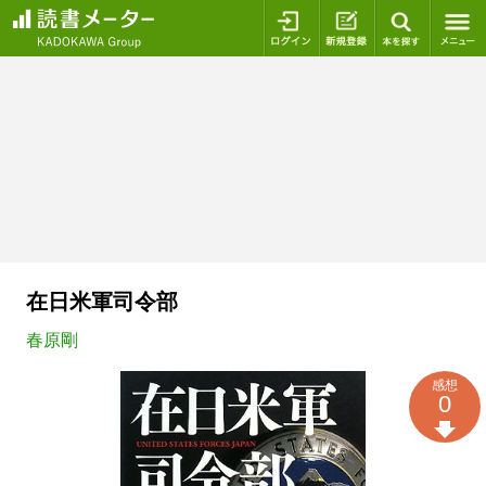
ログイン
新規登録
本を探
在日米軍司令部
春原剛
感想
0