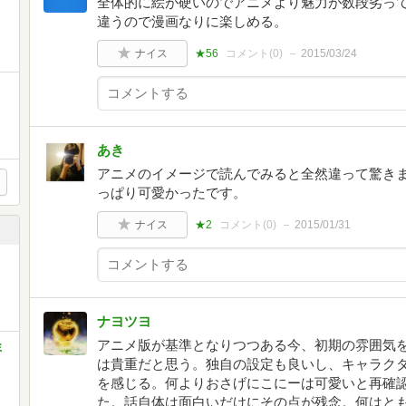
全体的に絵が硬いのでアニメより魅力が数段劣っ
違うので漫画なりに楽しめる。
ナイス
★56
コメント(
0
)
2015/03/24
あき
アニメのイメージで読んでみると全然違って驚き
っぱり可愛かったです。
ナイス
★2
コメント(
0
)
2015/01/31
ナヨツヨ
アニメ版が基準となりつつある今、初期の雰囲気
ミ
は貴重だと思う。独自の設定も良いし、キャラク
を感じる。何よりおさげにこにーは可愛いと再確
た。話自体は面白いだけにその点が残念。何はとも