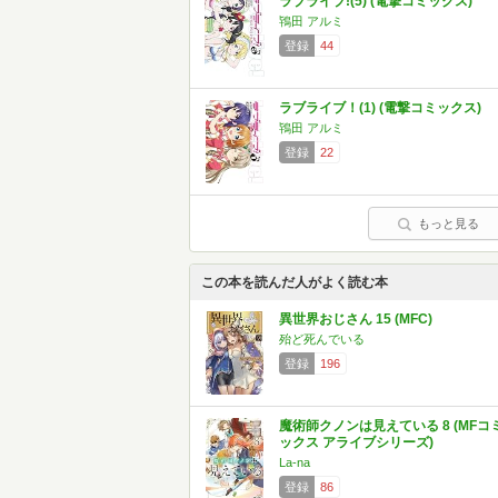
ラブライブ!(5) (電撃コミックス)
鴇田 アルミ
登録
44
ラブライブ！(1) (電撃コミックス)
鴇田 アルミ
登録
22
もっと見る
この本を読んだ人がよく読む本
異世界おじさん 15 (MFC)
殆ど死んでいる
登録
196
魔術師クノンは見えている 8 (MFコ
ックス アライブシリーズ)
La-na
登録
86