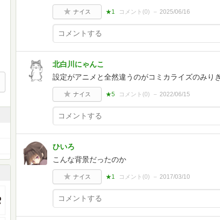
ナイス
★1
コメント(
0
)
2025/06/16
北白川にゃんこ
設定がアニメと全然違うのがコミカライズのみり
ナイス
★5
コメント(
0
)
2022/06/15
ひいろ
こんな背景だったのか
ナイス
★1
コメント(
0
)
2017/03/10