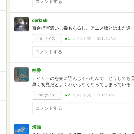
darizaki
!
百合描写濃いし毒もあるし、アニメ版とはまた違
ナイス
★1
コメント(
0
)
2015/06/09
柚香
デイリーのを先に読んじゃったんで どうしても
早く初見だとよくわからなくなってしまっている
ナイス
★2
コメント(
0
)
2015/04/21
海猫