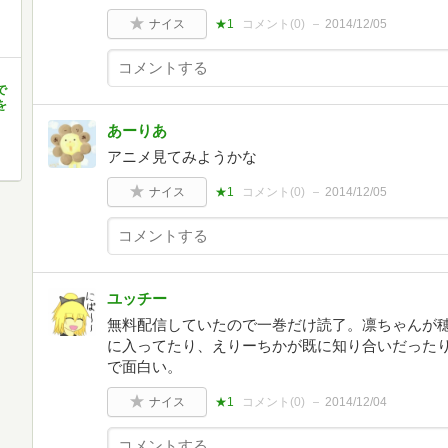
ナイス
★1
コメント(
0
)
2014/12/05
で
を
あーりあ
アニメ見てみようかな
ナイス
★1
コメント(
0
)
2014/12/05
ユッチー
無料配信していたので一巻だけ読了。凛ちゃんが
に入ってたり、えりーちかが既に知り合いだった
で面白い。
ナイス
★1
コメント(
0
)
2014/12/04