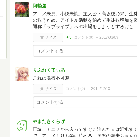
阿輸迦
アニメ未見、小説未読。主人公・高坂穂乃果、生
の救うため、アイドル活動を始めて生徒数増加を
通称「ラブライブ」への出場をしようとするけど
ナイス
★3
コメント(
0
)
2017/03/09
りふれくてぃあ
これは廃校不可避
ナイス
コメント(
0
)
2016/12/13
やまだきくらげ
再読。アニメから入ってすぐに読んだ人は混乱す
で、アニメよりも楽に読める。序盤の海未ちゃん