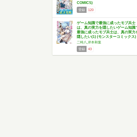
COMICS)
登録
120
ゲーム知識で最強に成ったモブ兵士
は、真の実力を隠したいゲーム知識
最強に成ったモブ兵士は、真の実力
隠したい(1) (モンスターコミックス)
二時八,岸本和葉
登録
43