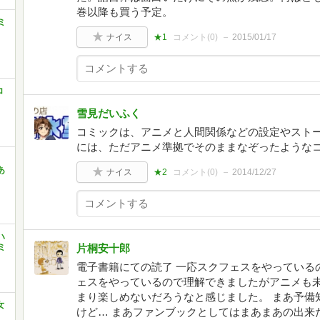
巻以降も買う予定。
ミ
ナイス
★1
コメント(
0
)
2015/01/17
コ
雪見だいふく
コミックは、アニメと人間関係などの設定やスト
には、ただアニメ準拠でそのままなぞったような
、
あ
ナイス
★2
コメント(
0
)
2014/12/27
ハ
ミ
片桐安十郎
電子書籍にての読了 一応スクフェスをやっている
ェスをやっているので理解できましたがアニメも
まり楽しめないだろうなと感じました。 まあ予備
女
けど… まあファンブックとしてはまあまあの出来