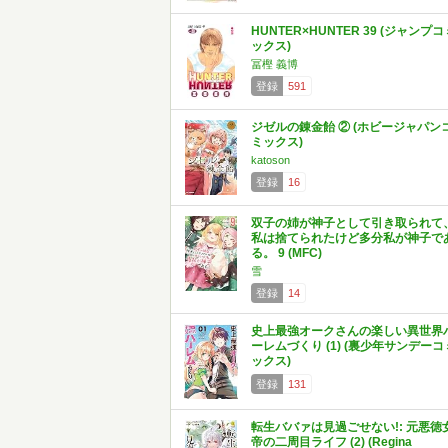
HUNTER×HUNTER 39 (ジャンプコ
ックス)
冨樫 義博
登録
591
ジゼルの錬金飴 ② (ホビージャパン
ミックス)
katoson
登録
16
双子の姉が神子として引き取られて
私は捨てられたけど多分私が神子で
る。 9 (MFC)
雪
登録
14
史上最強オークさんの楽しい異世界
ーレムづくり (1) (裏少年サンデーコ
ックス)
登録
131
転生ババァは見過ごせない!: 元悪徳
帝の二周目ライフ (2) (Regina