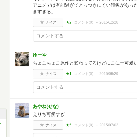
アニメでは有能過ぎてとっつきにくい印象があっ
きすぎる。
ナイス
★2
コメント(
0
)
2015/12/28
ゆーや
ちょこちょこ原作と変わってるけどにこにー可愛
ナイス
★1
コメント(
0
)
2015/09/29
あやね(せな)
えりち可愛すぎ
ト
ナイス
★5
コメント(
0
)
2015/07/03