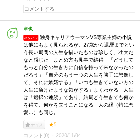
卓也
独身キャリアウーマンVS専業主婦の小説
ネタバレ
は他にもよく見られるが、27歳から還暦までとい
う長い期間の人生を描いたものは珍しく、壮大だ
なと感じた。まとめ方も見事で納得。「どうして
もっと自分の生き方に自信を持って来なかったの
だろう」「自分のもう一つの人生を勝手に想像し
て、それに嫉妬する」「いつも生きていない方の
人生に負けたような気がする」よくわかる。人生
は「選択の連続」であり、結局どう生きても何か
を得て、何かを失うことになる。人の縁（特に恋
愛…）も同じ。
★5
ナイス
コメント(0)
2020/11/04