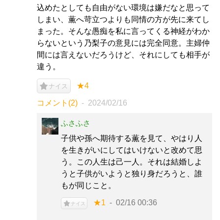
込めたとしても自由がない環境は嫌だなと思って
しまい、薫へ苛立つよりも同情の方が先に来てし
まった。そんな愚痴を私に言ってくる神経がわか
らないという乃梨子の意見には完全同意。主婦仲
間には言えないだろうけど、それにしても相手が
違う。
★4
ナイス
コメント(2)
2024/02/16
ふさふさ
子供や孫へ期待する薫を見て、やはり人
を生きがいにしてはいけないと改めて思
う。この人生は己一人。それは結婚しよ
うと子供がいようと独り身だろうと、誰
もが同じこと。
★1
02/16 00:36
ナイス