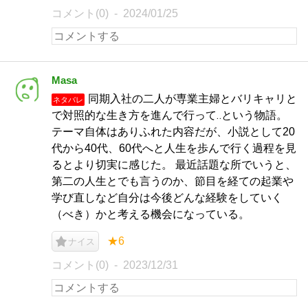
コメント(0)
2024/01/25
Masa
同期入社の二人が専業主婦とバリキャリと
ネタバレ
で対照的な生き方を進んで行って‥という物語。
テーマ自体はありふれた内容だが、小説として20
代から40代、60代へと人生を歩んで行く過程を見
るとより切実に感じた。 最近話題な所でいうと、
第二の人生とでも言うのか、節目を経ての起業や
学び直しなど自分は今後どんな経験をしていく
（べき）かと考える機会になっている。
★6
ナイス
コメント(0)
2023/12/31