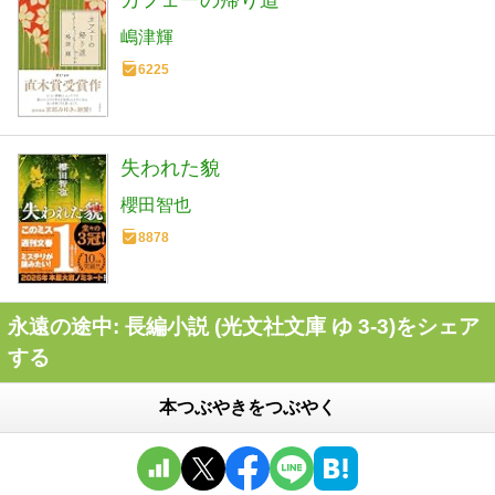
カフェーの帰り道
嶋津輝
6225
失われた貌
櫻田智也
8878
永遠の途中: 長編小説 (光文社文庫 ゆ 3-3)をシェア
する
本つぶやきをつぶやく