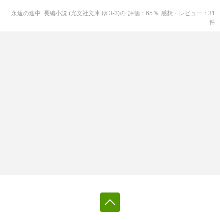
永遠の途中: 長編小説 (光文社文庫 ゆ 3-3)
の
評価
65
％
感想・レビュー
31
件