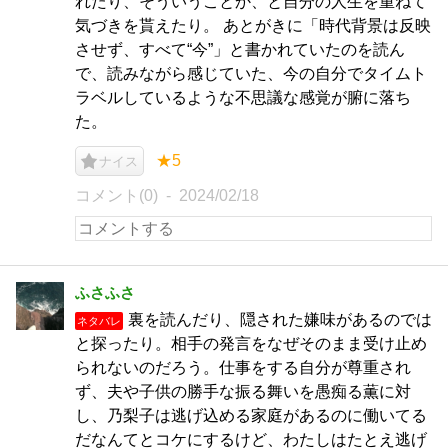
れたり、そういうことか、と自分の人生を重ねて
気づきを貰えたり。 あとがきに「時代背景は反映
させず、すべて“今”」と書かれていたのを読ん
で、読みながら感じていた、今の自分でタイムト
ラベルしているような不思議な感覚が腑に落ち
た。
★5
ナイス
コメント(0)
2024/02/18
ふさふさ
裏を読んだり、隠された嫌味があるのでは
ネタバレ
と探ったり。相手の発言をなぜそのまま受け止め
られないのだろう。仕事をする自分が尊重され
ず、夫や子供の勝手な振る舞いを愚痴る薫に対
し、乃梨子は逃げ込める家庭があるのに働いてる
だなんてとコケにするけど、わたしはたとえ逃げ