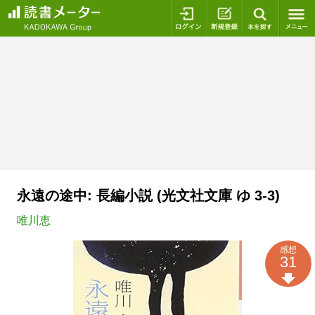
ログイン
新規登録
本を探
永遠の途中: 長編小説 (光文社文庫 ゆ 3-3)
唯川恵
感想
31