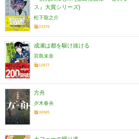
ス』大賞シリーズ)
松下龍之介
23370
成瀬は都を駆け抜ける
宮島未奈
12677
方舟
夕木春央
30585