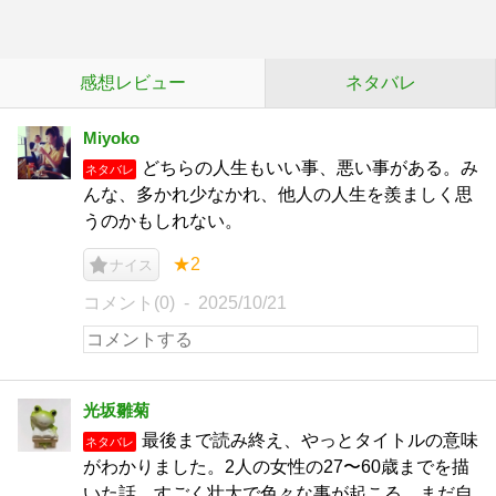
感想レビュー
ネタバレ
Miyoko
どちらの人生もいい事、悪い事がある。み
ネタバレ
んな、多かれ少なかれ、他人の人生を羨ましく思
うのかもしれない。
★2
ナイス
コメント(0)
2025/10/21
光坂雛菊
最後まで読み終え、やっとタイトルの意味
ネタバレ
がわかりました。2人の女性の27〜60歳までを描
いた話。すごく壮大で色々な事が起こる。まだ自