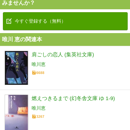
みませんか？
今すぐ登録する（無料）
唯川 恵の関連本
肩ごしの恋人 (集英社文庫)
唯川恵
6688
燃えつきるまで (幻冬舎文庫 ゆ 1-9)
唯川恵
3267