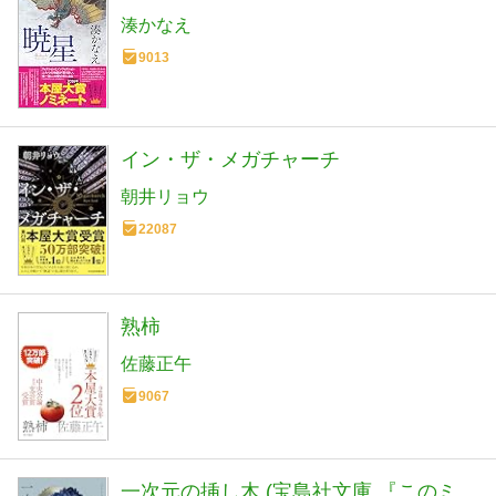
湊かなえ
9013
イン・ザ・メガチャーチ
朝井リョウ
22087
熟柿
佐藤正午
9067
一次元の挿し木 (宝島社文庫 『このミ