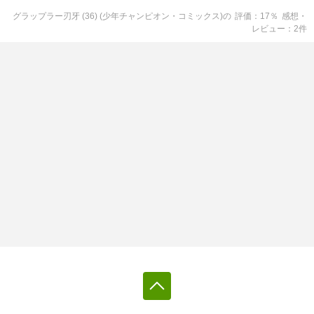
グラップラー刃牙 (36) (少年チャンピオン・コミックス)
の
評価
17
％
感想・
レビュー
2
件