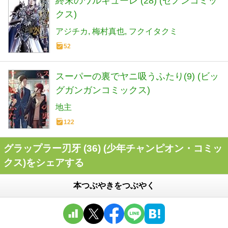
終末のワルキューレ (28) (ゼノンコミッ
クス)
アジチカ
梅村真也
フクイタクミ
52
スーパーの裏でヤニ吸うふたり(9) (ビッ
グガンガンコミックス)
地主
122
グラップラー刃牙 (36) (少年チャンピオン・コミッ
クス)をシェアする
本つぶやきをつぶやく