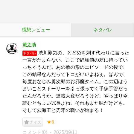
感想レビュー
ネタバレ
流之助
渋川剛気の、とどめを刺す代わりに言った
ネタバレ
一言がたまらない。ここで経験値の差に持ってい
っちゃうんだ。あの拳の形のエピソードの後で、
この結果なんだってトコがいいよねぇ。ほんで、
毎度おなじみ勇次郎のお邪魔タイム。この辺はう
まいことストーリーを引っ張ってく手練手管だっ
たんだろうか。連載大変だろうけど、やっぱり今
読むとちょい冗長よね。それもまた味だけども。
そして烈海王と刃牙の戦いが始まる！
★6
ナイス
コメント(0)
2025/09/11