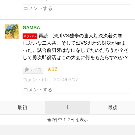
GAMBA
再読 渋川VS独歩の達人対決決着の巻
ネタバレ
しぶいな二人共。そして烈VS刃牙の対決が始ま
った。試合前刃牙はなにをしてたのだろうか？そ
して勇次郎復活はこの大会に何をもたらすのか？
★12
ナイス
コメント(0)
2014/03/07
最初
1
最後
全2件中 1-2 件を表示