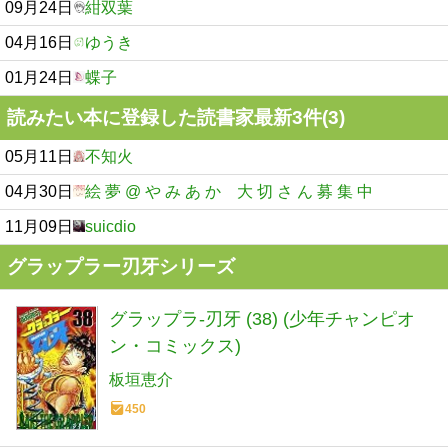
09月24日
紺双葉
04月16日
ゆうき
01月24日
蝶子
読みたい本に登録した読書家最新3件(3)
05月11日
不知火
04月30日
絵 夢 @ や み あ か 大 切 さ ん 募 集 中
11月09日
suicdio
グラップラー刃牙シリーズ
グラップラ-刃牙 (38) (少年チャンピオ
ン・コミックス)
板垣恵介
450