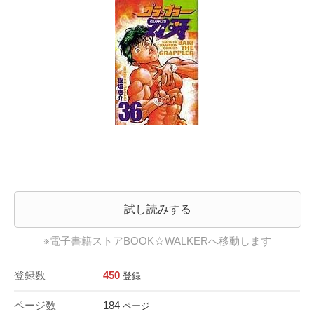
試し読みする
※電子書籍ストアBOOK☆WALKERへ移動します
登録数
450
登録
ページ数
184
ページ