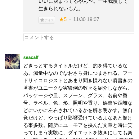
いいに決まってるやん〜。一生我慢して
生きられないもん。
★5
11/30 19:07
ナイス
seacalf
どきっとするタイトルだけど、的を得ているな
あ。減量中なのでなおさら身につまされる。フー
ドサイコロジストとあまり聞き慣れない肩書きの
著書がユニークな実験例の数々を紹介しながら、
パッケージや皿、スプーン、グラス、名前や番
号、ラベル、色、形、照明や香り、娯楽や距離な
どにいかに左右されているかを解き明かす。無自
覚だけど、やっぱり影響受けているよなあと頷け
る事多数。随所にユーモアを挟んだ文章と時に笑
ってしまう実験に、ダイエットを抜きにしても楽