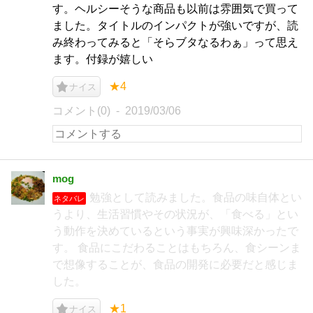
す。ヘルシーそうな商品も以前は雰囲気で買って
ました。タイトルのインパクトが強いですが、読
み終わってみると「そらブタなるわぁ」って思え
ます。付録が嬉しい
★4
ナイス
コメント(0)
2019/03/06
mog
勉強として読みました。食品の味自体とい
ネタバレ
うより、生活習慣やその状況が、「食べる」とい
う動作を決めているという事実が興味深かったで
す。 食品にこだわることはもちろん、食シーンま
で想像することが、食品の開発に必要だと感じま
した。
★1
ナイス