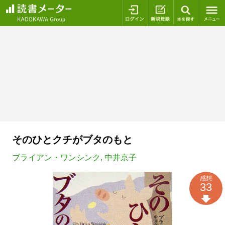
ログイン
新規登録
本を探
そのひとクチがブタのもと
ブライアン・ワンシンク
,
中井京子
感想
33