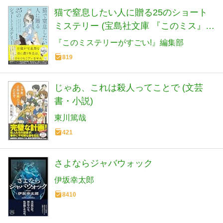
猫で窒息したい人に贈る25のショート
ミステリー (宝島社文庫 『このミス』大
賞シリーズ)
『このミステリーがすごい!』編集部
819
じゃあ、これは殺人ってことで (文芸
書・小説)
東川篤哉
421
さよならジャバウォック
伊坂幸太郎
8410