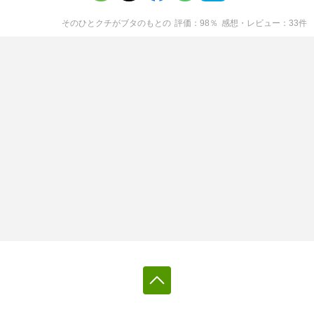
そのひとクチがブタのもと
の
評価
98
％
感想・レビュー
33
件