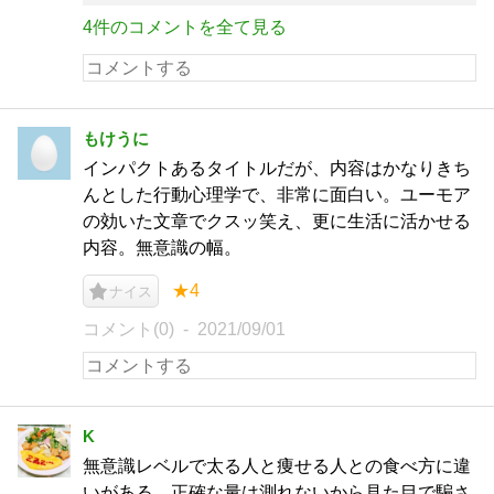
4件のコメントを全て見る
もけうに
インパクトあるタイトルだが、内容はかなりきち
んとした行動心理学で、非常に面白い。ユーモア
の効いた文章でクスッ笑え、更に生活に活かせる
内容。無意識の幅。
★4
ナイス
コメント(0)
2021/09/01
K
無意識レベルで太る人と痩せる人との食べ方に違
いがある。正確な量は測れないから見た目で騙さ