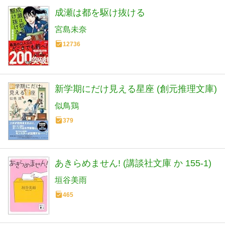
成瀬は都を駆け抜ける
宮島未奈
12736
新学期にだけ見える星座 (創元推理文庫)
似鳥鶏
379
あきらめません! (講談社文庫 か 155-1)
垣谷美雨
465