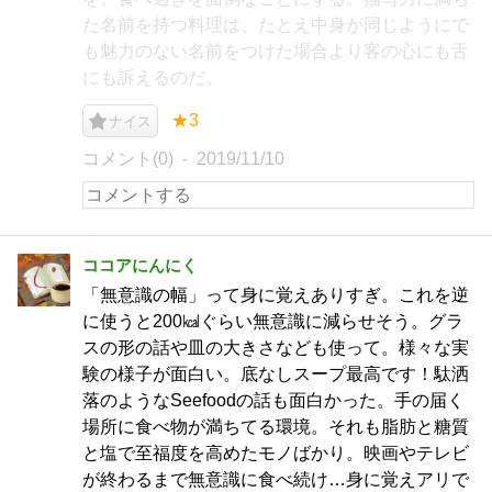
た名前を持つ料理は、たとえ中身が同じようにで
も魅力のない名前をつけた場合より客の心にも舌
にも訴えるのだ。
★3
ナイス
コメント(0)
2019/11/10
ココアにんにく
「無意識の幅」って身に覚えありすぎ。これを逆
に使うと200㎉ぐらい無意識に減らせそう。グラ
スの形の話や皿の大きさなども使って。様々な実
験の様子が面白い。底なしスープ最高です！駄洒
落のようなSeefoodの話も面白かった。手の届く
場所に食べ物が満ちてる環境。それも脂肪と糖質
と塩で至福度を高めたモノばかり。映画やテレビ
が終わるまで無意識に食べ続け…身に覚えアリで