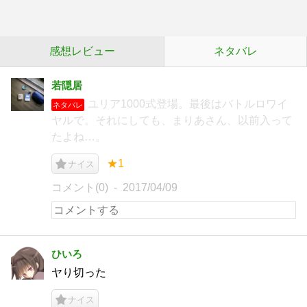
感想レビュー
ネタバレ
若隠居
ユリア1000式登場。最後はバトルロワイ
ネタバレ
ヤルで。それにしても、まりあさん、以前入って
たよね…。
★1
ナイス
コメント(0)
2017/04/09
ひいろ
ヤり切った
ナイス