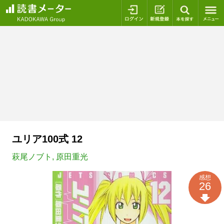
ログイン
新規登録
本を探
ユリア100式 12
萩尾ノブト
,
原田重光
感想
26