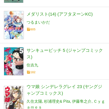
メダリスト(14) (アフタヌーンKC)
つるまいかだ
605
サンキューピッチ 5 (ジャンプコミック
ス)
住吉九
182
ウマ娘 シンデレラグレイ 23 (ヤングジ
ャンプコミックス)
久住太陽
杉浦理史& Pita
伊藤隼之介
Ｃｙｇ
ａｍｅｓ