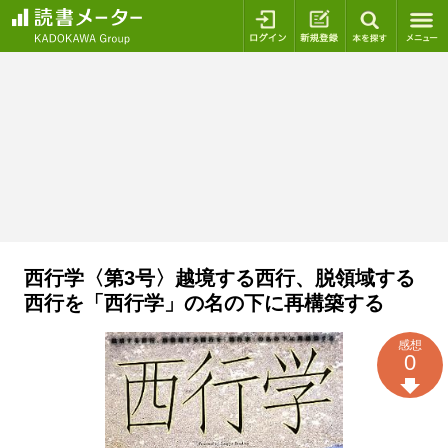
ログイン
新規登録
本を探
西行学〈第3号〉越境する西行、脱領域する
西行を「西行学」の名の下に再構築する
感想
0