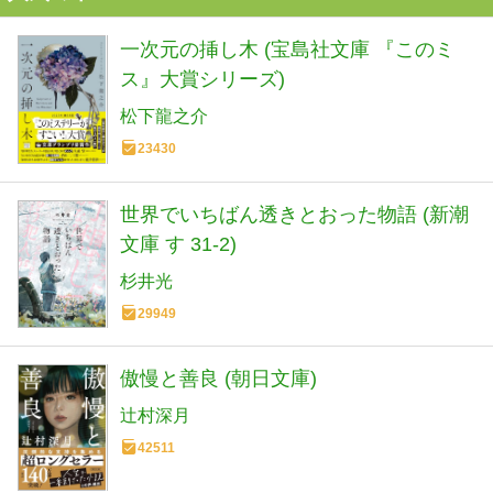
一次元の挿し木 (宝島社文庫 『このミ
ス』大賞シリーズ)
松下龍之介
23430
世界でいちばん透きとおった物語 (新潮
文庫 す 31-2)
杉井光
29949
傲慢と善良 (朝日文庫)
辻村深月
42511