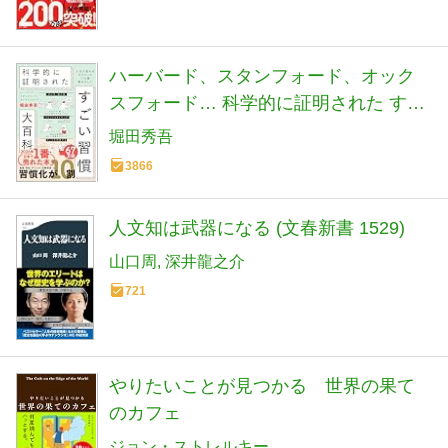
ハーバード、スタンフォード、オック
スフォード… 科学的に証明された すご
い習慣大百科 人生が変わるテクニック
堀田秀吾
112個集めました
3866
人文知は武器になる (文春新書 1529)
山口周
深井龍之介
721
やりたいことが見つかる 世界の果て
のカフェ
ジョン・ストレルキー