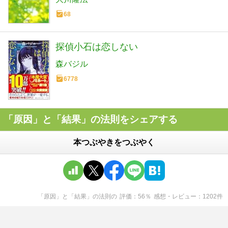
68
探偵小石は恋しない
森バジル
6778
「原因」と「結果」の法則をシェアする
本つぶやきをつぶやく
「原因」と「結果」の法則
の
評価
56
％
感想・レビュー
1202
件