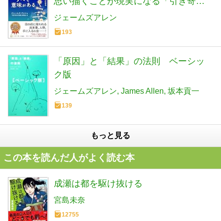
思い描くことが現実になる「引き寄
せ」の法則 (王様文庫 B 172-1)
ジェームズアレン
193
「原因」と「結果」の法則 ベーシッ
ク版
ジェームズアレン
James Allen
坂本貢一
139
もっと見る
この本を読んだ人がよく読む本
成瀬は都を駆け抜ける
宮島未奈
12755