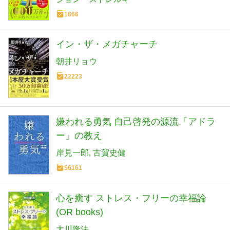
1666
イン・ザ・メガチャーチ
朝井リョウ
22223
嫌われる勇気 自己啓発の源流「アドラ
ー」の教え
岸見一郎
古賀史健
56161
心を癒す ストレス・フリーの幸福論
(OR books)
大川隆法