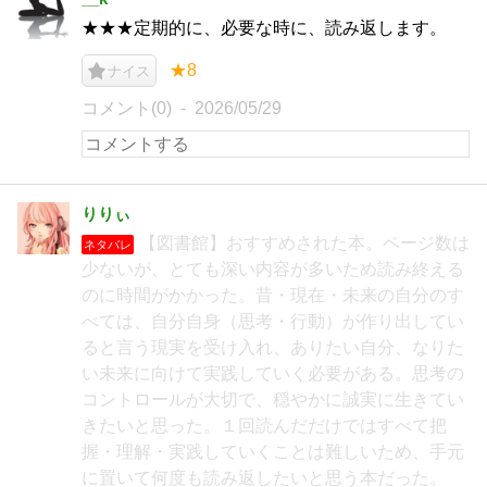
★★★定期的に、必要な時に、読み返します。
★8
ナイス
コメント(0)
2026/05/29
りりぃ
【図書館】おすすめされた本。ページ数は
ネタバレ
少ないが、とても深い内容が多いため読み終える
のに時間がかかった。昔・現在・未来の自分のす
べては、自分自身（思考・行動）が作り出してい
ると言う現実を受け入れ、ありたい自分、なりた
い未来に向けて実践していく必要がある。思考の
コントロールが大切で、穏やかに誠実に生きてい
きたいと思った。１回読んだだけではすべて把
握・理解・実践していくことは難しいため、手元
に置いて何度も読み返したいと思う本だった。