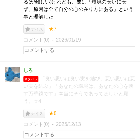
る(が難しい)けれども、要は「環境のせいにせ
ず、原因は全て自分の心の在り方にある」という
事と理解した。
★7
ナイス
コメント(0)
2026/01/19
しろ
「良い思いは良い実を結び、悪い思いは悪
ネタバレ
い実を結ぶ」「あなたの環境は、あなたの心を映
す万華鏡です」本当にそうであってほしいと願
う。☆4
★8
ナイス
コメント(0)
2025/12/13