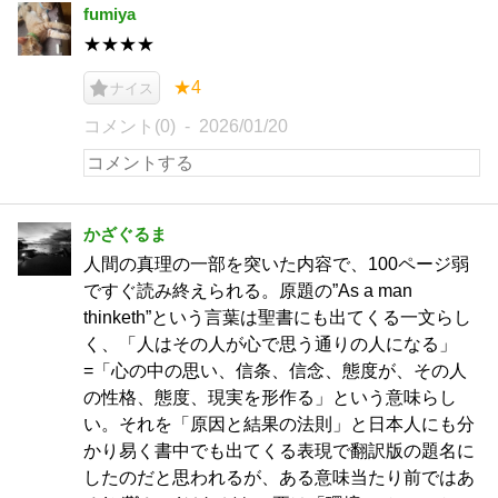
fumiya
★★★★
★4
ナイス
コメント(0)
2026/01/20
かざぐるま
人間の真理の一部を突いた内容で、100ページ弱
ですぐ読み終えられる。原題の”As a man
thinketh”という言葉は聖書にも出てくる一文らし
く、「人はその人が心で思う通りの人になる」
=「心の中の思い、信条、信念、態度が、その人
の性格、態度、現実を形作る」という意味らし
い。それを「原因と結果の法則」と日本人にも分
かり易く書中でも出てくる表現で翻訳版の題名に
したのだと思われるが、ある意味当たり前ではあ