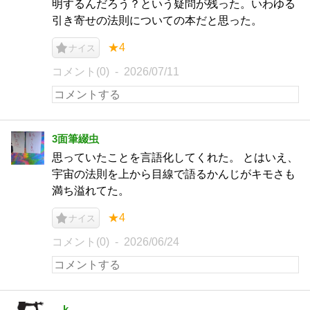
明するんだろう？という疑問が残った。いわゆる
引き寄せの法則についての本だと思った。
★4
ナイス
コメント(0)
2026/07/11
3面筆綴虫
思っていたことを言語化してくれた。 とはいえ、
宇宙の法則を上から目線で語るかんじがキモさも
満ち溢れてた。
★4
ナイス
コメント(0)
2026/06/24
__k