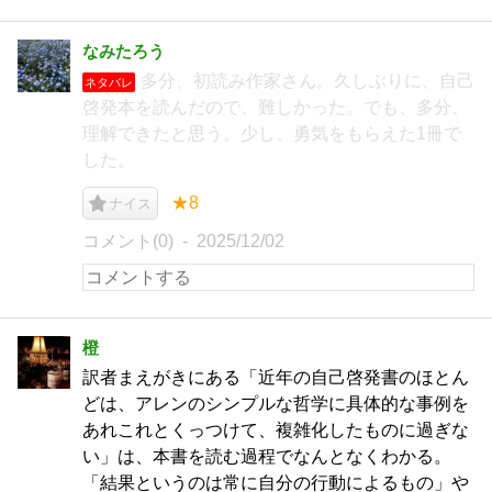
なみたろう
多分、初読み作家さん。久しぶりに、自己
ネタバレ
啓発本を読んだので、難しかった。でも、多分、
理解できたと思う。少し、勇気をもらえた1冊で
した。
★8
ナイス
コメント(0)
2025/12/02
橙
訳者まえがきにある「近年の自己啓発書のほとん
どは、アレンのシンプルな哲学に具体的な事例を
あれこれとくっつけて、複雑化したものに過ぎな
い」は、本書を読む過程でなんとなくわかる。
「結果というのは常に自分の行動によるもの」や