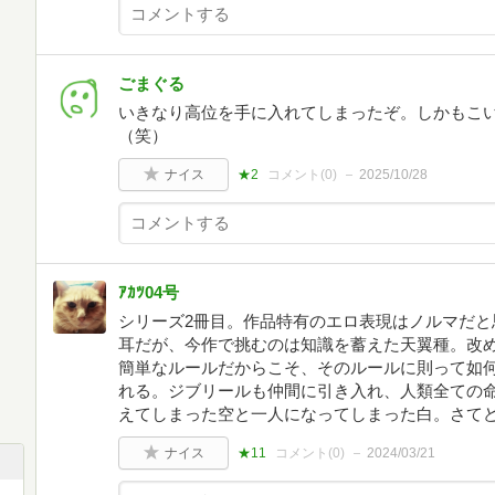
ごまぐる
いきなり高位を手に入れてしまったぞ。しかもこ
（笑）
ナイス
★2
コメント(
0
)
2025/10/28
ｱｶﾂ04号
シリーズ2冊目。作品特有のエロ表現はノルマだと
耳だが、今作で挑むのは知識を蓄えた天翼種。改
簡単なルールだからこそ、そのルールに則って如
れる。ジブリールも仲間に引き入れ、人類全ての
えてしまった空と一人になってしまった白。さてどうなるか
ナイス
★11
コメント(
0
)
2024/03/21