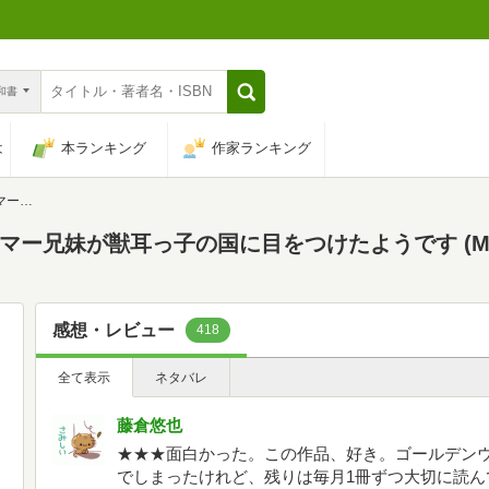
n和書
は
本ランキング
作家ランキング
F文庫J)
マー兄妹が獣耳っ子の国に目をつけたようです (MF
感想・レビュー
418
全て表示
ネタバレ
藤倉悠也
★★★面白かった。この作品、好き。ゴールデンウ
でしまったけれど、残りは毎月1冊ずつ大切に読ん