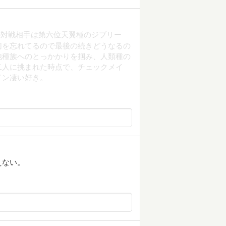
の対戦相手は第六位天翼種のジブリー
切を忘れてるので最後の続きどうなるの
他種族へのとっかかりを掴み、人類種の
二人に挑まれた時点で、チェックメイ
イン凄い好き。
えない。