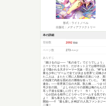
形式：ライトノベル
出版社：メディアファクトリー
本の詳細
登録数
2092
登録
ページ数
273
ページ
あらすじ
「賭けるのは――『私の全て』でどうでしょう」
ニートでヒキコモリ、だがネット上では都市伝説
まで囁かれる天才ゲーマー兄妹・空と白。“神”を
乗る少年に“ゲームで全てが決まる世界”に召喚さ
た二人は、またたく間に人類種の王座につき、異
の知識で内政を固め次の獲物を狙っていた。『東
連合』――世界第三位の大国。獣人種……つまり
耳少女の国。「よしそれだその楽園は俺のもんだ
耳っ子達を征服しに行くぞッ！ 今！ なう！」
「心が読める相手にどうやってゲームする気です
よ！ 落ち着きなさいな!!」ついに異種族とゲー
開始――!! “最も新しき神話”の人気ファンタジ
二弾！