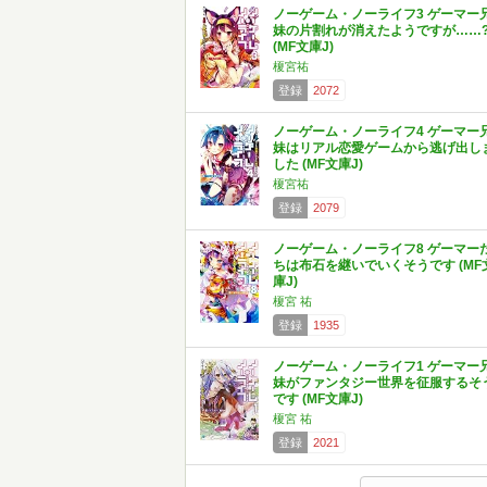
ノーゲーム・ノーライフ3 ゲーマー
妹の片割れが消えたようですが……
(MF文庫J)
榎宮祐
登録
2072
ノーゲーム・ノーライフ4 ゲーマー
妹はリアル恋愛ゲームから逃げ出し
した (MF文庫J)
榎宮祐
登録
2079
ノーゲーム・ノーライフ8 ゲーマー
ちは布石を継いでいくそうです (MF
庫J)
榎宮 祐
登録
1935
ノーゲーム・ノーライフ1 ゲーマー
妹がファンタジー世界を征服するそ
です (MF文庫J)
榎宮 祐
登録
2021