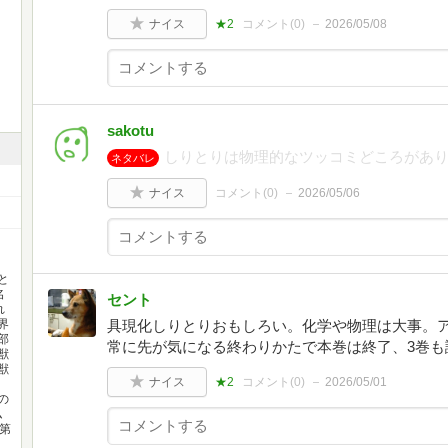
ナイス
★2
コメント(
0
)
2026/05/08
sakotu
しりとりは物理的なツッコミどころがあ
ネタバレ
ナイス
コメント(
0
)
2026/05/06
と
名
セント
れ
界
具現化しりとりおもしろい。化学や物理は大事。
部
常に先が気になる終わりかたで本巻は終了、3巻も
獣
獣
ナイス
★2
コメント(
0
)
2026/05/01
の
ム
ー第