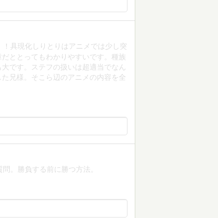
！！！具現化しりとりはアニメでは少し突
章だととってもわかりやすいです。種族
も大です。ステフの扱いは超適当でなん
した兄様。そこら辺のアニメの内容を全
い質問。勝負する前に勝つ方法。