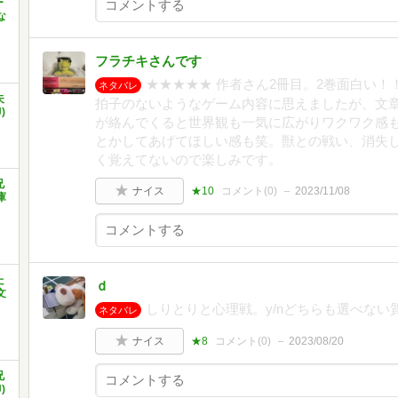
ー
な
フラチキさんです
★★★★★ 作者さん2冊目。2巻面白い
ネタバレ
夫
拍子のないようなゲーム内容に思えましたが、文
)
が絡んでくると世界観も一気に広がりワクワク感
とかしてあげてほしい感も笑。獣との戦い、消失
く覚えてないので楽しみです。
兄
ナイス
★10
コメント(
0
)
2023/11/08
庫
た
ｄ
文
しりとりと心理戦。y/nどちらも選べな
ネタバレ
ナイス
★8
コメント(
0
)
2023/08/20
兄
)