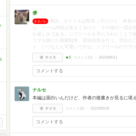
儚
再読。タイトルは獣耳っ子だけど、本巻
ネタバレ
で
ル。ゲーム内容は覚えてるけど、その他の一切合
か楽しみである。ジブリールを手に入れたことで
コマを賭けた国家戦争、宣戦布告を行う。空白の
ト。いづなたん可愛いですな。ジブリールのデザ
ナイス
★5
コメント(
0
)
2023/06/11
ら
ナルセ
本編は面白いんだけど、作者の後書きが見るに堪
ナイス
コメント(
0
)
2023/05/16