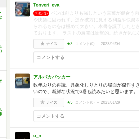
Tonveri_eva
ペンは剣よりも強しという言葉が似合う
ー
ネタバレ
な
や快楽に囚われず、遥か彼方に見える利益や快楽
られるものをは極めて大きい。本書を読了したと
ております。 ラストの展開は衝撃的。続きが気に
ナイス
★3
コメント(
0
)
2023/04/04
夫
)
アルパカパッカー
そ
数年ぶりの再読。具象化しりとりの場面が傑作す
いので、新鮮な状況で3巻も読みたいと思います。
ナイス
★5
コメント(
0
)
2023/01/29
兄
庫
o_n