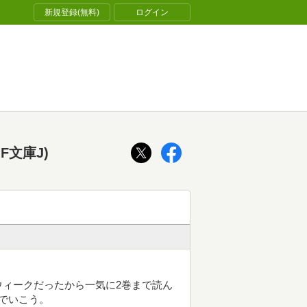
新規登録(無料)
ログイン
文庫J)
ィークだったから一気に2巻まで読ん
でいこう。