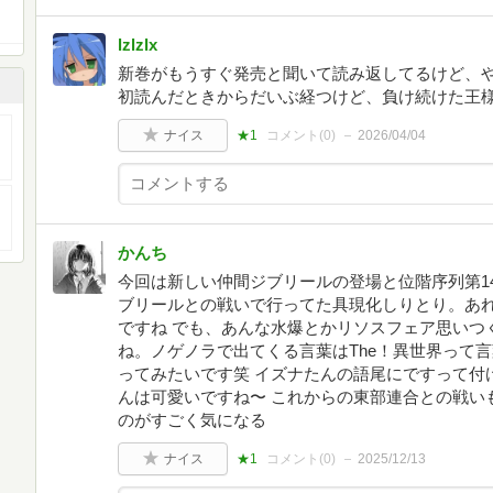
lzlzlx
新巻がもうすぐ発売と聞いて読み返してるけど、や
初読んだときからだいぶ経つけど、負け続けた王
ナイス
★1
コメント(
0
)
2026/04/04
かんち
今回は新しい仲間ジブリールの登場と位階序列第1
ブリールとの戦いで行ってた具現化しりとり。あ
ですね でも、あんな水爆とかリソスフェア思いつ
ね。ノゲノラで出てくる言葉はThe！異世界って
ってみたいです笑 イズナたんの語尾にですって付
んは可愛いですね〜 これからの東部連合との戦い
のがすごく気になる
ナイス
★1
コメント(
0
)
2025/12/13