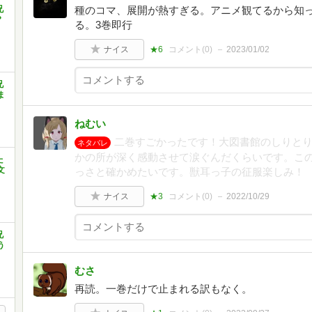
兄
種のコマ、展開が熱すぎる。アニメ観てるから知
?
る。3巻即行
ナイス
★6
コメント(
0
)
2023/01/02
兄
ま
ねむい
二巻すごかったです！大図書館のしりと
ネタバレ
かの所が深く感動させて涙ぐんだくらいです。こ
た
文
っさと確かめたいです。獣耳っ子の征服楽しみ！
ナイス
★3
コメント(
0
)
2022/10/29
兄
う
むさ
再読。一巻だけで止まれる訳もなく。