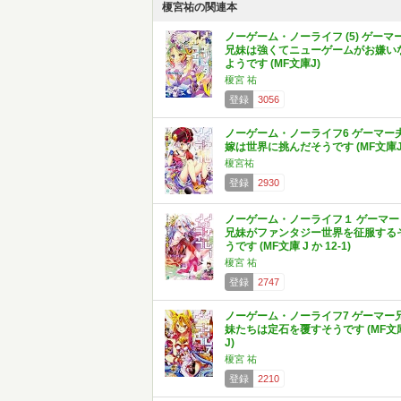
榎宮祐の関連本
ノーゲーム・ノーライフ (5) ゲーマ
兄妹は強くてニューゲームがお嫌い
ようです (MF文庫J)
榎宮 祐
登録
3056
ノーゲーム・ノーライフ6 ゲーマー
嫁は世界に挑んだそうです (MF文庫J
榎宮祐
登録
2930
ノーゲーム・ノーライフ１ ゲーマー
兄妹がファンタジー世界を征服する
うです (MF文庫 J か 12-1)
榎宮 祐
登録
2747
ノーゲーム・ノーライフ7 ゲーマー
妹たちは定石を覆すそうです (MF文
J)
榎宮 祐
登録
2210