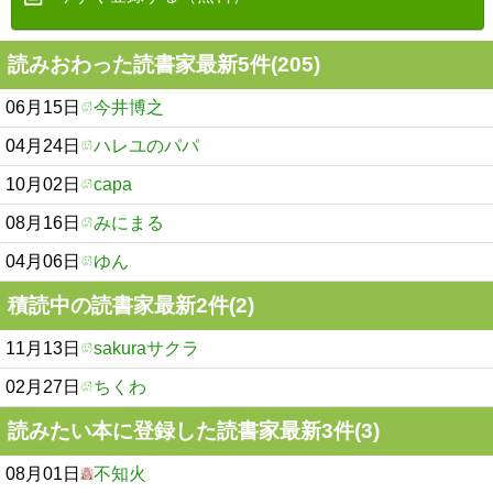
読みおわった読書家最新5件(205)
06月15日
今井博之
04月24日
ハレユのパパ
10月02日
capa
08月16日
みにまる
04月06日
ゆん
積読中の読書家最新2件(2)
11月13日
sakuraサクラ
02月27日
ちくわ
読みたい本に登録した読書家最新3件(3)
08月01日
不知火