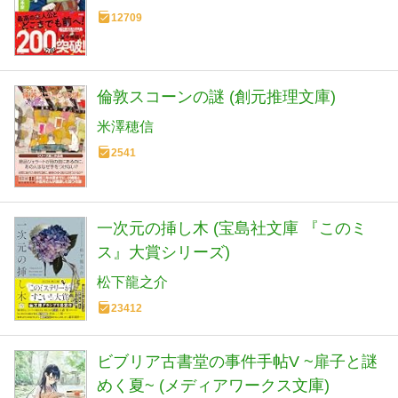
12709
倫敦スコーンの謎 (創元推理文庫)
米澤穂信
2541
一次元の挿し木 (宝島社文庫 『このミ
ス』大賞シリーズ)
松下龍之介
23412
ビブリア古書堂の事件手帖V ~扉子と謎
めく夏~ (メディアワークス文庫)