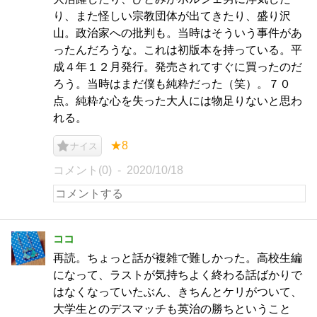
り、また怪しい宗教団体が出てきたり、盛り沢
山。政治家への批判も。当時はそういう事件があ
ったんだろうな。これは初版本を持っている。平
成４年１２月発行。発売されてすぐに買ったのだ
ろう。当時はまだ僕も純粋だった（笑）。７０
点。純粋な心を失った大人には物足りないと思わ
れる。
★8
ナイス
コメント(0)
2020/10/18
ココ
再読。ちょっと話が複雑で難しかった。高校生編
になって、ラストが気持ちよく終わる話ばかりで
はなくなっていたぶん、きちんとケリがついて、
大学生とのデスマッチも英治の勝ちということ