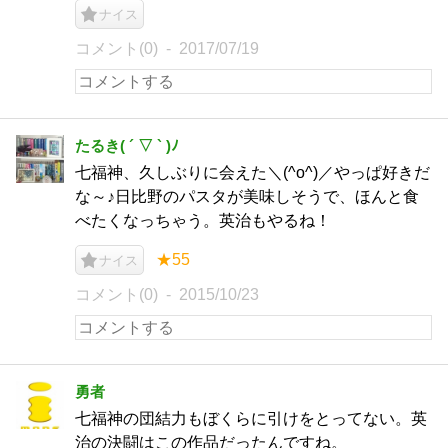
ナイス
コメント(0)
2017/07/19
たるき( ´ ▽ ` )ﾉ
七福神、久しぶりに会えた＼(^o^)／やっぱ好きだ
な～♪日比野のパスタが美味しそうで、ほんと食
べたくなっちゃう。英治もやるね！
★55
ナイス
コメント(0)
2015/10/23
勇者
七福神の団結力もぼくらに引けをとってない。英
治の決闘はこの作品だったんですね。