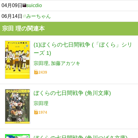
04月09日
suicdio
06月14日
みーちゃん
宗田 理の関連本
(1)ぼくらの七日間戦争 (「ぼくら」シリ
ーズ 1)
宗田理
加藤アカツキ
2439
ぼくらの七日間戦争 (角川文庫)
宗田理
1974