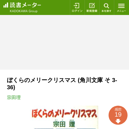
ログイン
新規登録
本を探
ぼくらのメリークリスマス (角川文庫 そ 3-
36)
宗田理
感想
19