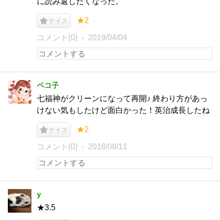
に読み返したくなった。
★2
ナイス
コメント(0)
2019/04/04
ペコ子
七福神がクリーンになって再開♪ 終わり方があっ
けない気もしたけど面白かった！英治成長したね
★2
ナイス
コメント(0)
2018/08/11
y
★3.5