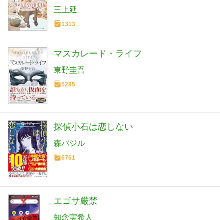
三上延
1313
マスカレード・ライフ
東野圭吾
5285
探偵小石は恋しない
森バジル
6761
エゴサ厳禁
知念実希人