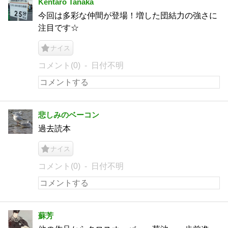
Kentaro Tanaka
今回は多彩な仲間が登場！増した団結力の強さに
注目です☆
ナイス
コメント(0)
日付不明
悲しみのベーコン
過去読本
ナイス
コメント(0)
日付不明
蘇芳