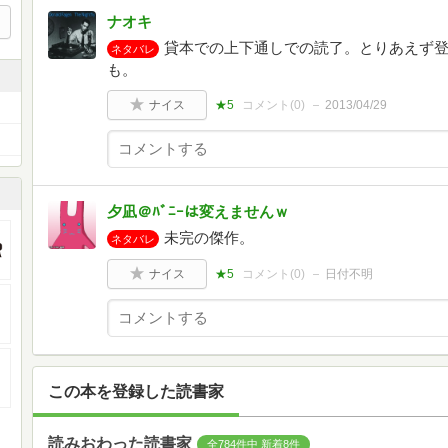
ナオキ
貸本での上下通しでの読了。とりあえず
ネタバレ
も。
ナイス
★5
コメント(
0
)
2013/04/29
夕凪＠ﾊﾞﾆｰは変えませんｗ
未完の傑作。
ネタバレ
ナイス
★5
コメント(
0
)
日付不明
この本を登録した読書家
読みおわった読書家
全784件中 新着8件