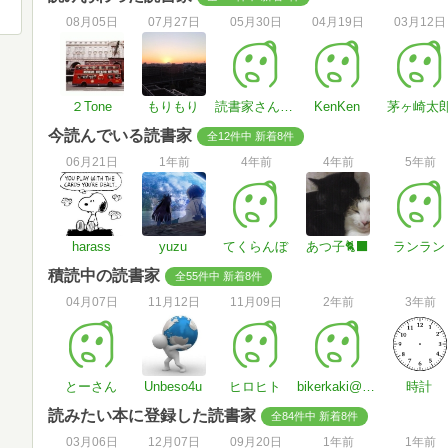
08月05日
07月27日
05月30日
04月19日
03月12日
２Tone
もりもり
読書家さん#pKgCVj
KenKen
茅ヶ崎太
今読んでいる読書家
全12件中 新着8件
06月21日
1年前
4年前
4年前
5年前
harass
yuzu
てくらんぼ
あつ子🐈‍⬛
ランラン
積読中の読書家
全55件中 新着8件
04月07日
11月12日
11月09日
2年前
3年前
とーさん
Unbeso4u
ヒロヒト
bikerkaki@gmail.com
時計
読みたい本に登録した読書家
全84件中 新着8件
03月06日
12月07日
09月20日
1年前
1年前