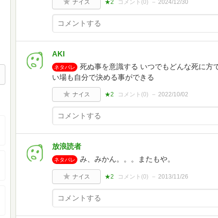
ナイス
★2
コメント(
0
)
2024/12/30
AKI
死ぬ事を意識する いつでもどんな死に方
ネタバレ
い場も自分で決める事ができる
ナイス
★2
コメント(
0
)
2022/10/02
放浪読者
み、みかん。。。またもや。
ネタバレ
ナイス
★2
コメント(
0
)
2013/11/26