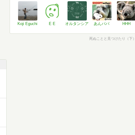
Koji Eguchi
E E
オルタンシア
あんパパ
HHH
死ぬことと見つけたり（下） 