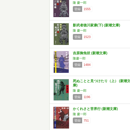
隆 慶一郎
登録
1555
影武者徳川家康(下) (新潮文庫)
隆 慶一郎
登録
1523
吉原御免状 (新潮文庫)
隆慶一郎
登録
1484
死ぬことと見つけたり（上） (新潮
庫)
隆 慶一郎
登録
1196
かくれさと苦界行 (新潮文庫)
隆 慶一郎
登録
751