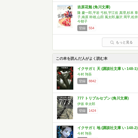
吉原花魁 (角川文庫)
隆 慶一郎,平岩 弓枝,宇江佐 真理,杉本 章
子,南原 幹雄,山田 風太郎,藤沢 周平,松井
今朝子
登録
554
もっと見る
この本を読んだ人がよく読む本
イクサガミ 天 (講談社文庫 い 148-1)
今村 翔吾
登録
8842
777 トリプルセブン (角川文庫)
伊坂 幸太郎
登録
1424
イクサガミ 地 (講談社文庫 い 148-2)
今村 翔吾