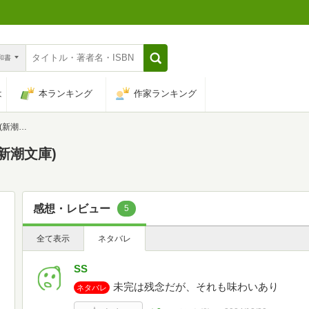
n和書
は
本ランキング
作家ランキング
文庫)
新潮文庫)
感想・レビュー
5
全て表示
ネタバレ
SS
未完は残念だが、それも味わいあり
ネタバレ