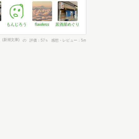
もんじろう
flawless
居酒屋めぐり
(新潮文庫)
の
評価
57
感想・レビュー
5
％
件