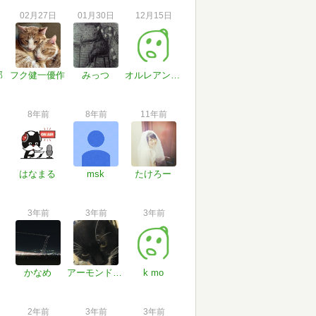
02月27日
01月30日
12月15日
郎
フク健一優作
みっつ
オルレアンの聖たぬき
8年前
8年前
11年前
はなまる
msk
たけろー
3年前
3年前
3年前
かなめ
アーモンド浄化
k mo
2年前
3年前
3年前