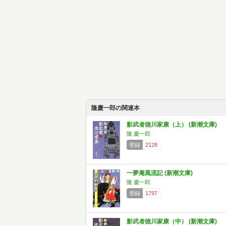
隆慶一郎の関連本
影武者徳川家康（上） (新潮文庫)
隆 慶一郎
登録
2128
一夢庵風流記 (新潮文庫)
隆 慶一郎
登録
1797
影武者徳川家康（中） (新潮文庫)