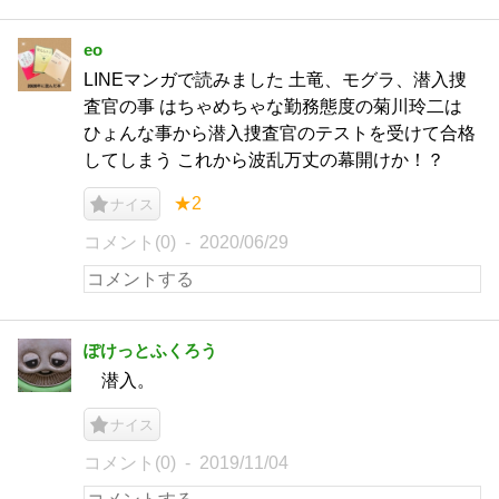
eo
LINEマンガで読みました 土竜、モグラ、潜入捜
査官の事 はちゃめちゃな勤務態度の菊川玲二は
ひょんな事から潜入捜査官のテストを受けて合格
してしまう これから波乱万丈の幕開けか！？
★2
ナイス
コメント(0)
2020/06/29
ぽけっとふくろう
潜入。
ナイス
コメント(0)
2019/11/04