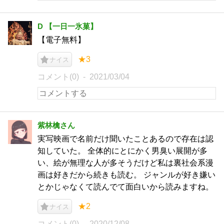
D 【一日一氷菓】
【電子無料】
★3
ナイス
コメント(0)
2021/03/04
紫林檎さん
実写映画で名前だけ聞いたことあるので存在は認
知していた。 全体的にとにかく男臭い展開が多
い、絵が無理な人が多そうだけど私は裏社会系漫
画は好きだから続きも読む。 ジャンルが好き嫌い
とかじゃなくて読んでて面白いから読みますね。
★2
ナイス
コメント(0)
2020/12/08