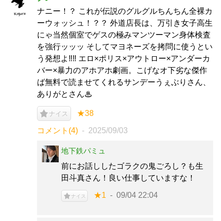
ナニー！？ これが伝説のグルグルちんちん全裸カ
ーウォッシュ！？？ 外道店長は、万引き女子高生
にゃ当然個室でゲスの極みマンツーマン身体検査
を強行ッッッ そしてマヨネーズを拷問に使うとい
う発想よ‼‼ エロ×ポリス×アウトロー×アンダーカ
バー×暴力のアホアホ劇画。こげなオ下劣な傑作
ば無料で読ませてくれるサンデーうぇぶりさん、
ありがとさん♨
★38
ナイス
コメント(4)
2025/09/03
地下鉄パミュ
前にお話ししたゴラクの鬼ごろし？も生
田斗真さん！良い仕事していますな！
★1
09/04 22:04
ナイス