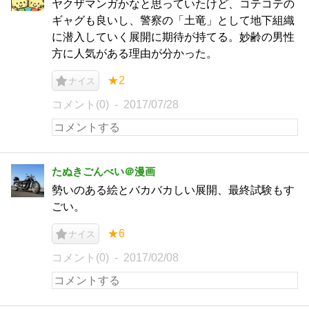
ヤクザマンガかなと思っていたけど、コテコテの
ギャグも良いし、警察の「土竜」として地下組織
に潜入していく展開に期待が持てる。妙齢の男性
方に人気がある理由が分かった。
★2
ナイス
コメント(0)
2017/07/28
たぬきごんべい＠漫画
勢いのある絵とバカバカしい展開、最終試験もす
ごい。
★6
ナイス
コメント(0)
2017/02/08