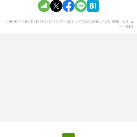
土竜(モグラ)の唄 (1) (ヤングサンデーコミックス)
の
評価
40
％
感想・レビュ
ー
94
件