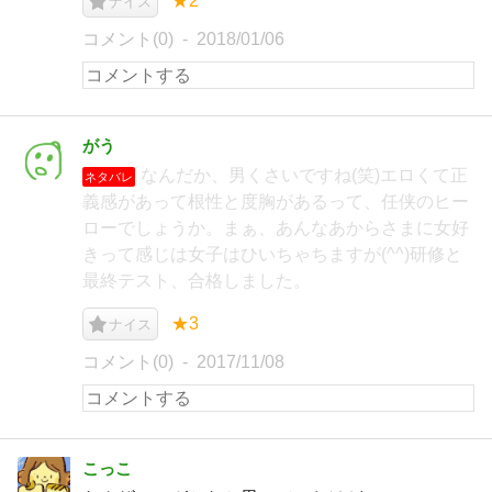
★2
ナイス
コメント(0)
2018/01/06
がう
なんだか、男くさいですね(笑)エロくて正
ネタバレ
義感があって根性と度胸があるって、任侠のヒー
ローでしょうか。まぁ、あんなあからさまに女好
きって感じは女子はひいちゃちますが(^^)研修と
最終テスト、合格しました。
★3
ナイス
コメント(0)
2017/11/08
こっこ