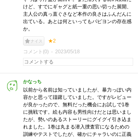
けど、すでにギャグと紙一重の思い切った展開、
主人公の真っ直ぐさなど本作の良さはふんだんに
出ている。あとは何といってもパピヨンの存在感
か。
★2
ナイス
コメント(0)
2023/05/18
かなっち
以前から名前は知っていましたが、暴力っぽい内
容かと思って躊躇していました。ですがレビュー
が良かったので、無料だった機会にお試しで1巻
に挑戦です。絵も内容も男性向けだとは思いまし
たが、勢いのあるストーリーにグイグイ引き込ま
れました。1巻は丸まる潜入捜査官になるための
訓練やテストでしたが、確かにチャラいのに正義