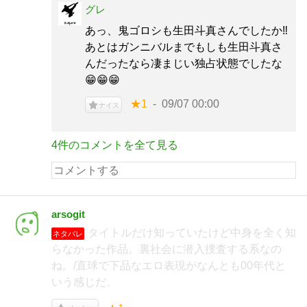
グレ
あっ、鬼ゴロシも生田斗真さんでしたか‼
あとはガンニバルまでもしも生田斗真さ
んだったなら凄まじい独占状態でしたな
😁😁😁
★1
09/07 00:00
ナイス
4件のコメントを全て見る
arsogit
タイトルだけ知っていたけど中身を全く知
ネタバレ
らなかった作品。裏社会に潜入捜査する系なの
ね。/直球で下品なエロ表現がなんとも00年代と
いう感じだ。