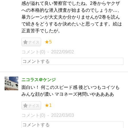
感が溢れて良い警察官でしたね。2巻からヤクザ
への本格的な潜入捜査が始まるのでしょうか…、
暴力シーンが大丈夫か分かりませんが2巻を読ん
で続きをどうするか決めたいと思ってます。絵は
正直苦手でしたが。
★5
ナイス
コメント(0)
2022/09/02
ニコラス＠ケンジ
面白い！ 何このスピード感 後どいつもコイツも
みんな顔が濃い マヨネーズ拷問いやああああ
★1
ナイス
コメント(0)
2022/03/03