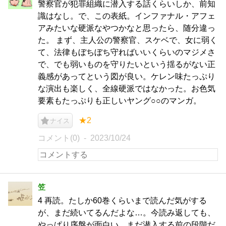
警察官が犯罪組織に潜入する話くらいしか、前知
識はなし。で、この表紙。インファナル・アフェ
アみたいな硬派なやつかなと思ったら、随分違っ
た。 まず、主人公の警察官、スケベで、女に弱く
て、法律もぼちぼち守ればいいくらいのマジメさ
で、でも弱いものを守りたいという揺るがない正
義感があってという図が良い。ケレン味たっぷり
な演出も楽しく、全線硬派ではなかった。お色気
要素もたっぷりも正しいヤング○○のマンガ。
★2
ナイス
コメント(0)
2023/10/24
笠
4 再読。たしか60巻くらいまで読んだ気がする
が、まだ続いてるんだよな…。今読み返しても、
やっぱり序盤が面白い。まだ潜入する前の段階だ