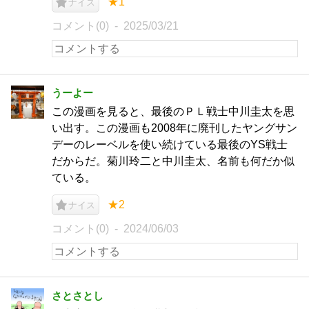
★1
ナイス
コメント(0)
2025/03/21
うーよー
この漫画を見ると、最後のＰＬ戦士中川圭太を思
い出す。この漫画も2008年に廃刊したヤングサン
デーのレーベルを使い続けている最後のYS戦士
だからだ。菊川玲二と中川圭太、名前も何だか似
ている。
★2
ナイス
コメント(0)
2024/06/03
さとさとし