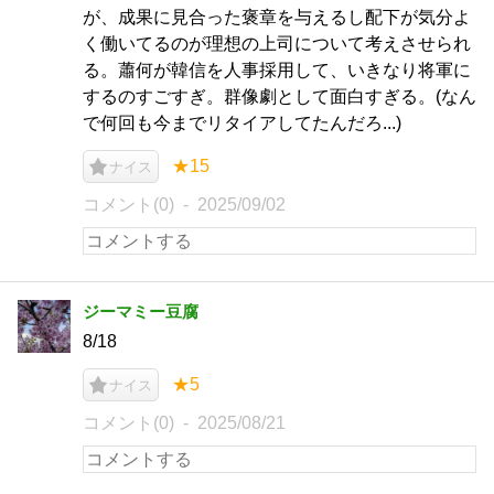
が、成果に見合った褒章を与えるし配下が気分よ
く働いてるのが理想の上司について考えさせられ
る。蕭何が韓信を人事採用して、いきなり将軍に
するのすごすぎ。群像劇として面白すぎる。(なん
で何回も今までリタイアしてたんだろ...)
★15
ナイス
コメント(0)
2025/09/02
ジーマミー豆腐
8/18
★5
ナイス
コメント(0)
2025/08/21