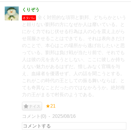
くりぞう
全く対照的な項羽と劉邦、どちらかという
ネタバレ
と頼りない劉邦の方になぜか人は靡いている。と
にかく力でねじ伏せる行為は人の心を震え上がら
せ屈服させることはできても、それは表向きだけ
のことで、本心はこの場所から逃げ出したいと思
っている。劉邦は負け戦が当たり前で、それでも
人は彼の元を去ろうとしない、ここに彼しか持ち
えない魅力があるはずだ。惜しみなく官職を与
え、血縁者を優遇せず、人の話を聞こうとする。
これがこの時代の王としての振る舞いならば、と
ても奇異なことだったのではなかろうか。絶対権
力の王がまるで村長のようである。
★21
ナイス
コメント(0)
2025/08/16