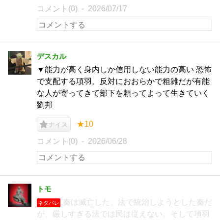
コメント(0)
2026/07/17
デスカル
▼能力が高く身内しか信用しない能力の高い 恐怖
で支配する項羽。反対におおらかで粗雑だが有能
な人が寄ってきて部下を頼ってよって生きていく
劉邦
★10
ナイス
コメント(0)
2026/06/28
トモ
秦は滅亡した。法で統治しようとした秦だ
ネタバレ
が、厳しすぎる法では民は従えない。そして項羽