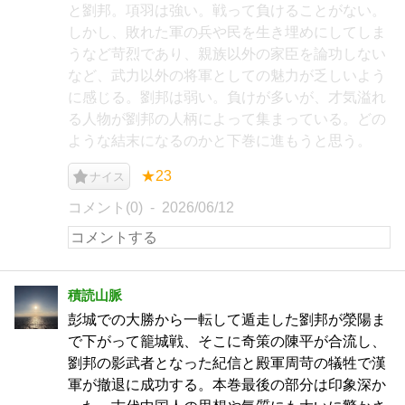
と劉邦。項羽は強い。戦って負けることがない。
しかし、敗れた軍の兵や民を生き埋めにしてしま
うなど苛烈であり、親族以外の家臣を論功しない
など、武力以外の将軍としての魅力が乏しいよう
に感じる。劉邦は弱い。負けが多いが、才気溢れ
る人物が劉邦の人柄によって集まっている。どの
ような結末になるのかと下巻に進もうと思う。
★23
ナイス
コメント(0)
2026/06/12
積読山脈
彭城での大勝から一転して遁走した劉邦が滎陽ま
で下がって籠城戦、そこに奇策の陳平が合流し、
劉邦の影武者となった紀信と殿軍周苛の犠牲で漢
軍が撤退に成功する。本巻最後の部分は印象深か