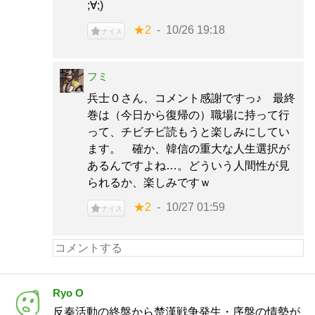
;∀;)
★2
10/26 19:18
ナイス
フミ
兵士０さん、コメント感謝ですっ♪ 最終
巻は（今日から復帰の）職場に持って行
って、チビチビ読もうと楽しみにしてい
ます。 確か、韓信の重大な人生選択が
あるんですよね…。どういう人間性が見
られるか、楽しみですｗ
★2
10/27 01:59
ナイス
Ryo O
反秦活動の終盤から楚漢戦争発生・序盤の情勢が