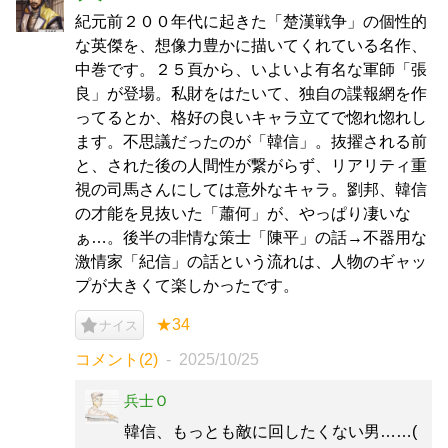
紀元前２００年代に起きた「楚漢戦争」の個性的
な英傑を、想像力豊かに描いてくれている名作、
中巻です。２５頁から、いよいよ有名な軍師「張
良」が登場。私財をはたいて、独自の諜報網を作
ってるとか、格好の良いキャラ立てで惚れ惚れし
ます。不思議だったのが「韓信」。抜擢される前
と、された後の人間性が繋がらず、リアリティ重
視の司馬さんにしては意外なキャラ。劉邦、韓信
の才能を見抜いた「蕭何」が、やっぱり凄いな
ぁ…。後半の非情な策士「陳平」の話→不器用な
激情家「紀信」の話という流れは、人物のギャッ
プが大きくて楽しかったです。
★34
ナイス
コメント(2)
2025/10/25
兵士Ｏ
韓信、もっとも敵に回したくない男……(