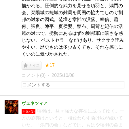
描かれる。圧倒的な武力を見せる項羽と、鴻門の
会、榮陽城の籠城の難局を周囲の協力でしのぐ劉
邦の対象の図式。范増と章邯の没落、韓信、蕭
何、張良、陳平、夏侯嬰、黥布、周苛と紀信の活
躍の対比で、劣勢にあるはずの劉邦軍に暗さを感
じない。 ベストセラーなだけあり、サクサク読み
やすい。歴史ものは多少古くても、それを感じに
くいのに気づかされた。
★17
ナイス
コメント(0)
2025/10/08
ヴェネツィア
項羽は、益々強大な存在に成ってゆく。一
ネタバレ
方の劉邦はというと、相変わらず負け戦が続いて
いた。「鴻門の会」などでは、もはや項羽の命ま