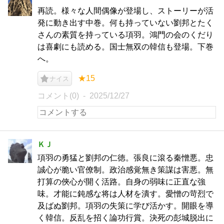
再読。様々な人間偶像が登場し、ストーリーが活
発に動き出す中巻。何も持っていない劉邦とたく
さんの素質を持っている項羽。鴻門の会のくだり
は喜劇にも読める。国士無双の韓信も登場。下巻
へ。
★15
ナイス
コメント(0)
2025/12/27
ＫＪ
項羽の勇猛と劉邦の仁徳。張良に滾る秦憎悪。忠
誠心が脆い官僚制。政治感覚無き策謀は害悪。無
打算の俠心が開く活路。自身の弱味に正直な強
味。才能に鈍感な将は人材を潰す。愛憎の苛烈で
及ばぬ劉邦。項羽の失策に学び活かす。開眼を導
く韓信。反乱を招く論功行賞。決死の彭城脱出に