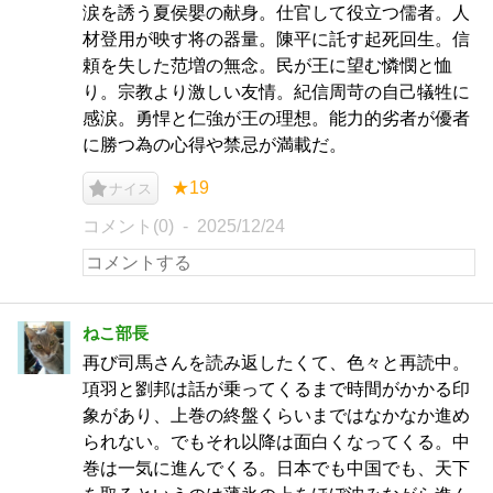
涙を誘う夏侯嬰の献身。仕官して役立つ儒者。人
材登用が映す将の器量。陳平に託す起死回生。信
頼を失した范増の無念。民が王に望む憐憫と恤
り。宗教より激しい友情。紀信周苛の自己犠牲に
感涙。勇悍と仁強が王の理想。能力的劣者が優者
に勝つ為の心得や禁忌が満載だ。
★19
ナイス
コメント(0)
2025/12/24
ねこ部長
再び司馬さんを読み返したくて、色々と再読中。
項羽と劉邦は話が乗ってくるまで時間がかかる印
象があり、上巻の終盤くらいまではなかなか進め
られない。でもそれ以降は面白くなってくる。中
巻は一気に進んでくる。日本でも中国でも、天下