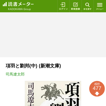
ログイン
新規登録
本を探
項羽と劉邦(中) (新潮文庫)
司馬遼太郎
感想
477