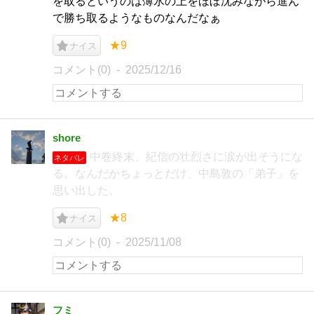
を取るというのは薄氷の上をほぼ沈みながら進ん
で勝ち取るようなものなんだなぁ
★9
ナイス
コメント(0)
2025/12/16
shore
中巻終末、紀信の壮烈さに涙が出そうにな
ネタバレ
る。なんだかちょっとだけ、中島敦の「弟子」を
思い出した。
★8
ナイス
コメント(0)
2025/11/08
フミ