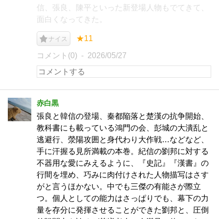
信、張良、陳平といった新登場人物もでてきて、
面白くなってきた。
★11
ナイス
コメント(0)
2026/05/27
赤白黒
張良と韓信の登場、秦都陥落と楚漢の抗争開始、
教科書にも載っている鴻門の会、彭城の大潰乱と
逃避行、滎陽攻囲と身代わり大作戦…などなど、
手に汗握る見所満載の本巻。紀信の劉邦に対する
不器用な愛にみえるように、『史記』『漢書』の
行間を埋め、巧みに肉付けされた人物描写はさす
がと言うほかない。中でも三傑の有能さが際立
つ。個人としての能力はさっぱりでも、幕下の力
量を存分に発揮させることができた劉邦と、圧倒