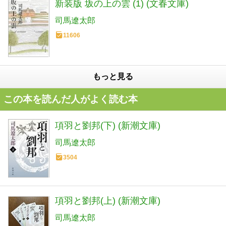
新装版 坂の上の雲 (1) (文春文庫)
司馬遼太郎
11606
もっと見る
この本を読んだ人がよく読む本
項羽と劉邦(下) (新潮文庫)
司馬遼太郎
3504
項羽と劉邦(上) (新潮文庫)
司馬遼太郎