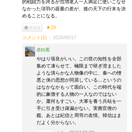
的戦闘力を誇るが范増老人一人満足に使いこなせ
なかった項羽の器量の差が、後の天下の行末を決
めることになる。
★16
ナイス
コメント(1)
2026/05/17
赤白黒
やはり張良がいい。この世の知性を全部
集めて凍らせて、極限まで研ぎ澄ました
ような清らかな人物像の中に、秦への憎
悪と侠の思想が同居している…というの
はなかなかもって面白い。この時代を端
的に象徴する人物の一人なのではない
か。蕭何もすごい。大軍を養う兵站を一
手に引き受け疎漏がない。実務官僚の
鑑。あとは紀信と周苛の友情。韓信はま
だよく分からない。