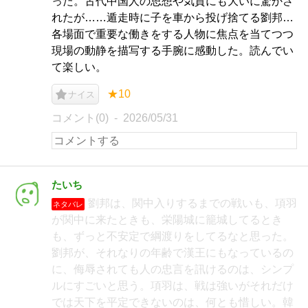
った。古代中国人の思想や気質にも大いに驚かさ
れたが……遁走時に子を車から投げ捨てる劉邦…
各場面で重要な働きをする人物に焦点を当てつつ
現場の動静を描写する手腕に感動した。読んでい
て楽しい。
★10
ナイス
コメント(0)
2026/05/31
たいち
劉邦は、関中入りするまでの戦いも、項羽
ネタバレ
が関中に来たときも、栄陽城に籠城してるとき
も、ずっと不安定で綱渡りをしてるなと思った。
劉邦が、それなりの年齢で漢王にもなっているの
に、侮辱されても人の忠言を訊けるのは、シンプ
ルにすごいと思う。項羽は、戦は強いがそれだけ
では天下を平定できないのは、何とも惜しい。韓