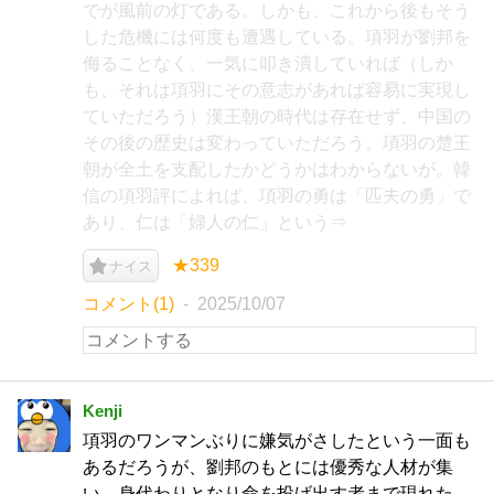
でが風前の灯である。しかも、これから後もそう
した危機には何度も遭遇している。項羽が劉邦を
侮ることなく、一気に叩き潰していれば（しか
も、それは項羽にその意志があれば容易に実現し
ていただろう）漢王朝の時代は存在せず、中国の
その後の歴史は変わっていただろう。項羽の楚王
朝が全土を支配したかどうかはわからないが。韓
信の項羽評によれば、項羽の勇は「匹夫の勇」で
あり、仁は「婦人の仁」という⇒
★339
ナイス
コメント(1)
2025/10/07
Kenji
項羽のワンマンぶりに嫌気がさしたという一面も
あるだろうが、劉邦のもとには優秀な人材が集
い、身代わりとなり命を投げ出す者まで現れた。