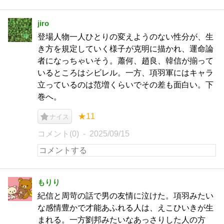
jiro
登場人物一人ひとりの変えようのない性分が、生
き方を規定していく様子が克明に描かれ、運命論
者になっちゃいそう。蕭何、趙良、韓信が揃って
いるところはシビレル。一方、項羽軍にはキャラ
立っているのは范増くらいでその差も面白い。下
巻へ。
★11
ナイス
コメント(0)
2025/09/15
もりり
紀信と周苛の話で男の友情に泣けた。項羽みたい
な感情豊かで才能あふれる人は、えこひいきが生
まれる。一方劉邦みたいなあっさりした人の方