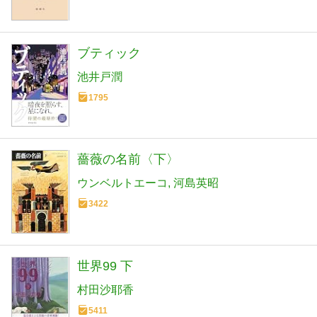
ブティック
池井戸潤
1795
薔薇の名前〈下〉
ウンベルトエーコ
河島英昭
3422
世界99 下
村田沙耶香
5411