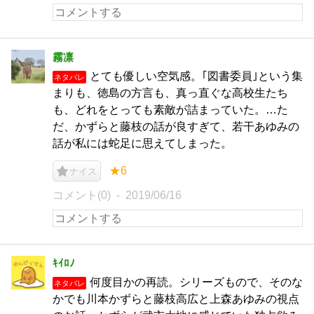
霧凛
とても優しい空気感。｢図書委員｣という集
ネタバレ
まりも、徳島の方言も、真っ直ぐな高校生たち
も、どれをとっても素敵が詰まっていた。…た
だ、かずらと藤枝の話が良すぎて、若干あゆみの
話が私には蛇足に思えてしまった。
★6
ナイス
コメント(0)
2019/06/16
ｷｲﾛﾉ
何度目かの再読。シリーズもので、そのな
ネタバレ
かでも川本かずらと藤枝高広と上森あゆみの視点