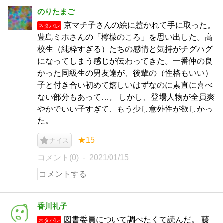
のりたまご
京マチ子さんの絵に惹かれて手に取った。
ネタバレ
豊島ミホさんの「檸檬のころ」を思い出した。高
校生（純粋すぎる）たちの感情と気持がチグハグ
になってしまう感じが伝わってきた。一番仲の良
かった同級生の男友達が、後輩の（性格もいい）
子と付き合い初めて嬉しいはずなのに素直に喜べ
ない部分もあって…。 しかし、登場人物が全員爽
やかでいい子すぎて、もう少し意外性が欲しかっ
た。
★15
ナイス
コメント(0)
2021/01/15
香川礼子
図書委員について調べたくて読んだ。 藤
ネタバレ