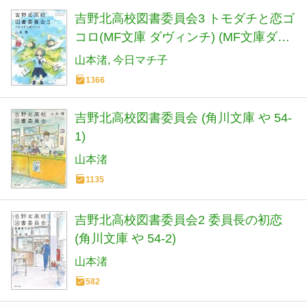
吉野北高校図書委員会3 トモダチと恋ゴ
コロ(MF文庫 ダヴィンチ) (MF文庫ダ・
ヴィンチ) (MF文庫 ダ・ヴィンチ や 1-
山本渚
今日マチ子
3)
1366
吉野北高校図書委員会 (角川文庫 や 54-
1)
山本渚
1135
吉野北高校図書委員会2 委員長の初恋
(角川文庫 や 54-2)
山本渚
582