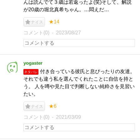
んは読んでて３歳は若返ったよ(笑)そして、解説
が20歳の堀北真希ちゃん。…悶えだ…
★14
ナイス
コメント(0)
2023/08/27
yogaster
付き合っている彼氏と息ぴったりの友達。
ネタバレ
それでも違う私を選んでくれたことに自信を持と
う。 人を噂や見た目で判断しない純粋さを見習い
たい。
★6
ナイス
コメント(0)
2021/03/09