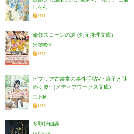
しをん
2711
倫敦スコーンの謎 (創元推理文庫)
米澤穂信
2537
ビブリア古書堂の事件手帖V ~扉子と謎
めく夏~ (メディアワークス文庫)
三上延
1313
多類婚姻譚
凪良ゆう