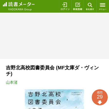
ログイン
新規登録
本を探
吉野北高校図書委員会 (MF文庫ダ・ヴィン
チ)
山本渚
感想
29