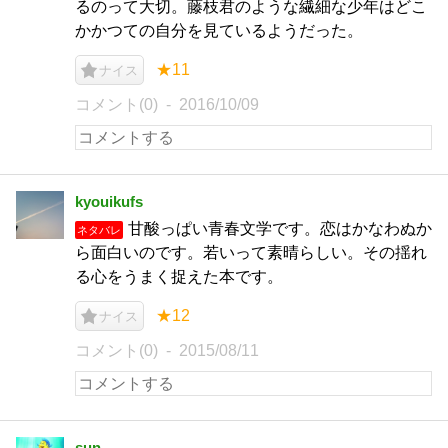
るのって大切。藤枝君のような繊細な少年はどこ
かかつての自分を見ているようだった。
★11
ナイス
コメント(0)
2016/10/09
kyouikufs
甘酸っぱい青春文学です。恋はかなわぬか
ネタバレ
ら面白いのです。若いって素晴らしい。その揺れ
る心をうまく捉えた本です。
★12
ナイス
コメント(0)
2015/08/11
sun