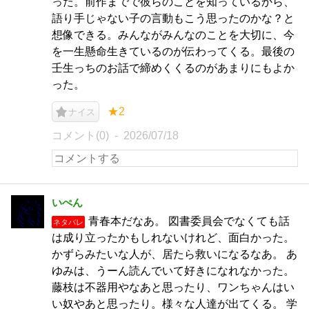
った。前作までで彼らのことを知っているから、
語り手じゃない子の言動もこう思ったのかな？と
想像できる。みんながみんなのことを大切に、今
を一生懸命生きているのが伝わってくる。最後の
壬生っちのお話で締めくくるのがあまりにもよか
った。
★2
ナイス
コメント(0)
2026/07/18
いぺん
青春本だなあ。 図書委員会でなくても話
ネタバレ
は成り立ったかもしれないけれど、面白かった。
かずらみたいな人が、居たら救いになるなあ。 あ
ゆみは、うーん読んでいて好きになれなかった。
藤枝は不器用やなあと思ったり、ワンちゃんはい
い奴やあと思ったり。様々な人達が出てくる。 学