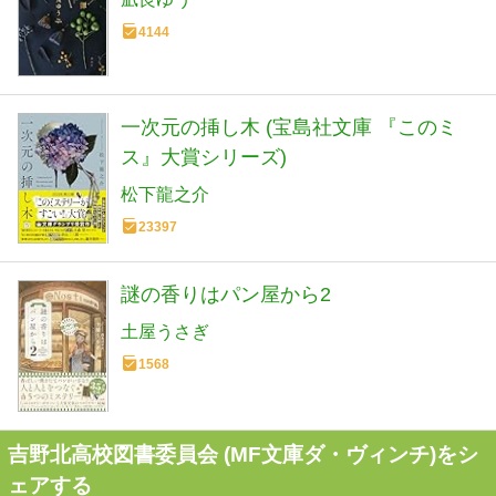
4144
一次元の挿し木 (宝島社文庫 『このミ
ス』大賞シリーズ)
松下龍之介
23397
謎の香りはパン屋から2
土屋うさぎ
1568
吉野北高校図書委員会 (MF文庫ダ・ヴィンチ)をシ
ェアする