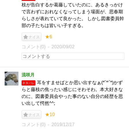
枝が告白するか葛藤していたのに、あるきっかけ
で言わずにおれなくなってしまう場面が、思春期
らしさが表れていて良かった。 しかし図書委員幹
部の子たちは皆いい子すぎる。
★6
ナイス
コメント(0)
2020/09/02
流咲月
耳をすませばとか思い出すなぁ(*´꒳`*)かず
ネタバレ
らと藤枝の焦ったい感じにそわそわ。本大好きな
のに、図書委員会やった事のない自分の経歴を思
い出して愕然^^;
★10
ナイス
コメント(0)
2019/12/17