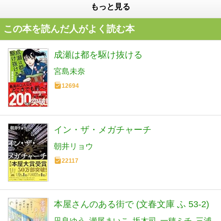
もっと見る
この本を読んだ人がよく読む本
成瀬は都を駆け抜ける
宮島未奈
12694
イン・ザ・メガチャーチ
朝井リョウ
22117
本屋さんのある街で (文春文庫 ふ 53-2)
凪良ゆう
瀬尾まいこ
坂木司
一穂ミチ
三浦