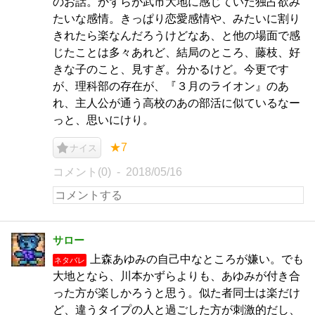
のお話。かずらが武市大地に感じていた独占欲み
たいな感情。きっぱり恋愛感情や、みたいに割り
きれたら楽なんだろうけどなあ、と他の場面で感
じたことは多々あれど、結局のところ、藤枝、好
きな子のこと、見すぎ。分かるけど。今更です
が、理科部の存在が、『３月のライオン』のあ
れ、主人公が通う高校のあの部活に似ているなー
っと、思いにけり。
★7
ナイス
コメント(0)
2018/05/16
サロー
上森あゆみの自己中なところが嫌い。でも
ネタバレ
大地となら、川本かずらよりも、あゆみが付き合
った方が楽しかろうと思う。似た者同士は楽だけ
ど、違うタイプの人と過ごした方が刺激的だし、