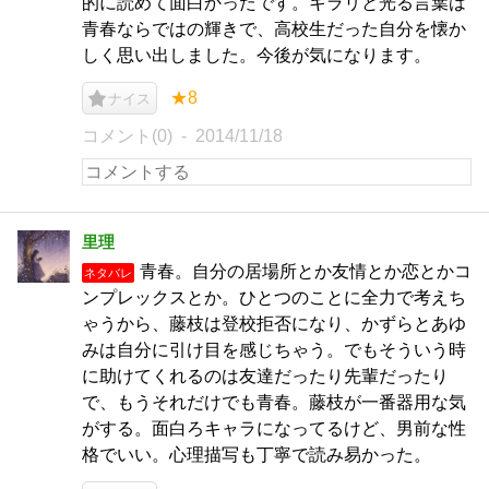
的に読めて面白かったです。キラリと光る言葉は
青春ならではの輝きで、高校生だった自分を懐か
しく思い出しました。今後が気になります。
★8
ナイス
コメント(0)
2014/11/18
里理
青春。自分の居場所とか友情とか恋とかコ
ネタバレ
ンプレックスとか。ひとつのことに全力で考えち
ゃうから、藤枝は登校拒否になり、かずらとあゆ
みは自分に引け目を感じちゃう。でもそういう時
に助けてくれるのは友達だったり先輩だったり
で、もうそれだけでも青春。藤枝が一番器用な気
がする。面白ろキャラになってるけど、男前な性
格でいい。心理描写も丁寧で読み易かった。