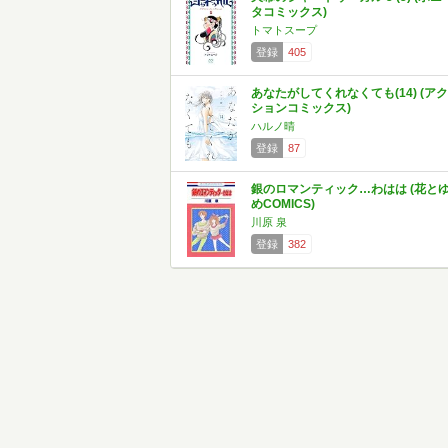
タコミックス)
トマトスープ
登録
405
あなたがしてくれなくても(14) (アク
ションコミックス)
ハルノ晴
登録
87
銀のロマンティック…わはは (花と
めCOMICS)
川原 泉
登録
382