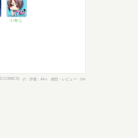
いかこ
OG COMICS)
の
評価
44
感想・レビュー
0
％
件