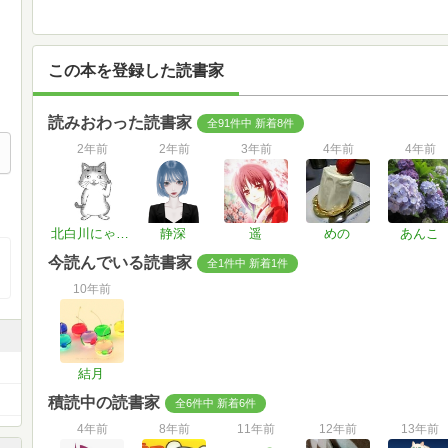
この本を登録した読書家
読みおわった読書家
全91件中 新着8件
2年前
2年前
3年前
4年前
4年前
北白川にゃんこ
静深
遥
めの
あんこ
今読んでいる読書家
全1件中 新着1件
10年前
結月
積読中の読書家
全6件中 新着6件
4年前
8年前
11年前
12年前
13年前