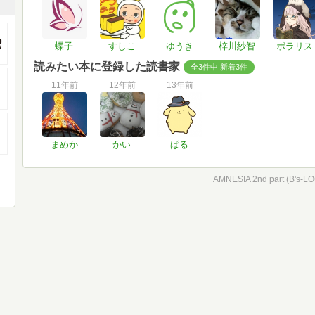
蝶子
すしこ
ゆうき
梓川紗智
ポラリス
読みたい本に登録した読書家
全3件中 新着3件
11年前
12年前
13年前
まめか
かい
ぱる
AMNESIA 2nd part (B's-L