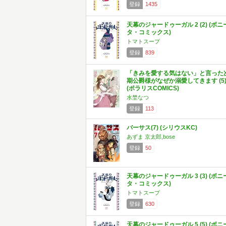
登録
1435
天幕のジャードゥーガル 2 (2) (ボニ
タ・コミックス)
トマトスープ
登録
839
「きみを愛する気はない」と言った
期公爵様がなぜか溺愛してきます (5
(ポラリスCOMICS)
水埜なつ
登録
113
バーサス(7) (シリウスKC)
あずま 京太郎,bose
登録
50
天幕のジャードゥーガル 3 (3) (ボニ
タ・コミックス)
トマトスープ
登録
630
天幕のジャードゥーガル 5 (5) (ボニ