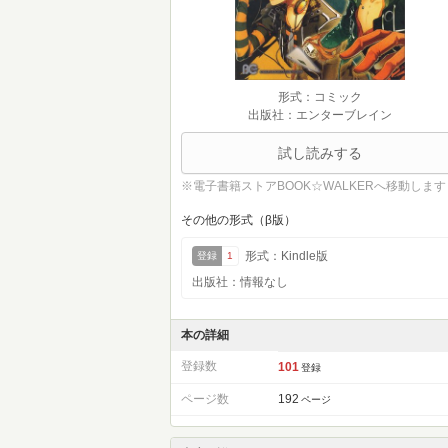
形式：コミック
出版社：エンターブレイン
試し読みする
※電子書籍ストアBOOK☆WALKERへ移動します
その他の形式（β版）
形式：Kindle版
登録
1
出版社：情報なし
本の詳細
登録数
101
登録
ページ数
192
ページ