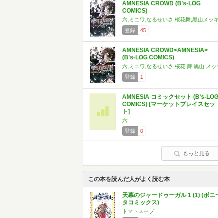
AMNESIA CROWD (B's-LOG
COMICS)
六,ミニワ,なるせいさ,桜花舞,黒山メッ
登録
45
AMNESIA CROWD<AMNESIA>
(B's-LOG COMICS)
六,ミニワ,なるせいさ,桜花 舞,黒山 メッ
登録
1
AMNESIA コミックセット (B's-LO
COMICS) [マーケットプレイスセッ
ト]
六
登録
0
もっと見る
この本を読んだ人がよく読む本
天幕のジャードゥーガル 1 (1) (ボニ
タコミックス)
トマトスープ