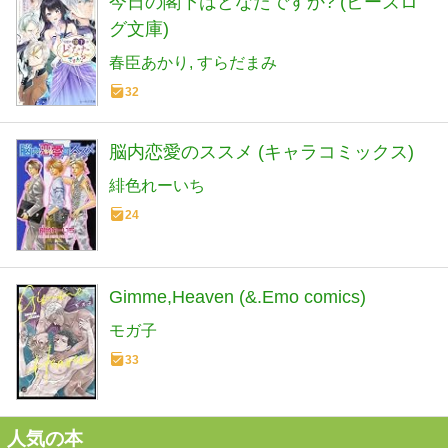
今日の閣下はどなたですか? (ビーズロ
グ文庫)
春臣あかり
すらだまみ
32
脳内恋愛のススメ (キャラコミックス)
緋色れーいち
24
Gimme,Heaven (&.Emo comics)
モガ子
33
人気の本