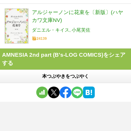
アルジャーノンに花束を〔新版〕(ハヤ
カワ文庫NV)
ダニエル・キイス
小尾芙佐
24139
AMNESIA 2nd part (B's-LOG COMICS)をシェア
する
本つぶやきをつぶやく