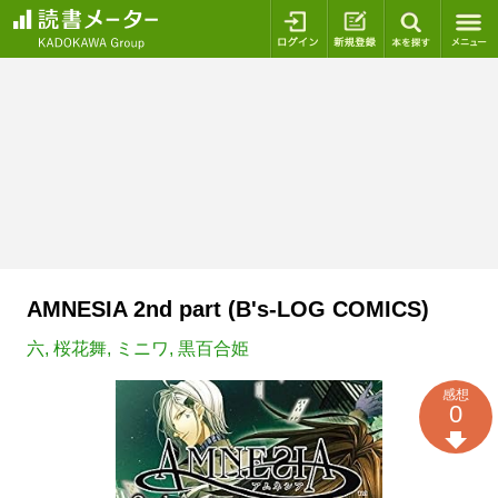
ログイン
新規登録
本を探
AMNESIA 2nd part (B's-LOG COMICS)
六
,
桜花舞
,
ミニワ
,
黒百合姫
感想
0