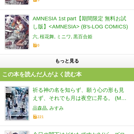
AMNESIA 1st part【期間限定 無料お試
し版】<AMNESIA> (B's-LOG COMICS)
六
桜花舞
ミニワ
黒百合姫
0
もっと見る
この本を読んだ人がよく読む本
祈る神の名を知らず、願う心の形も見
えず、それでも月は夜空に昇る。 (MF
文庫J)
品森晶
みすみ
221