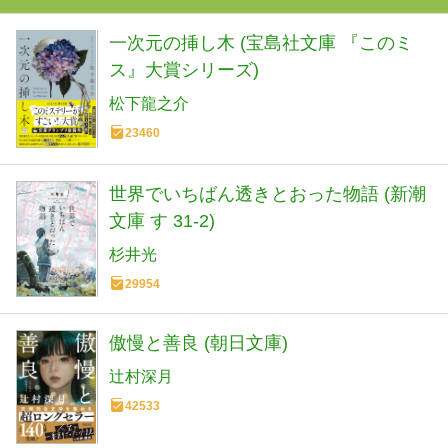
一次元の挿し木 (宝島社文庫 『このミ
ス』大賞シリーズ)
松下龍之介
23460
世界でいちばん透きとおった物語 (新潮
文庫 す 31-2)
杉井光
29954
傲慢と善良 (朝日文庫)
辻村深月
42533