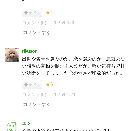
た。
★4
ナイス
コメント(0)
2025/03/09
rikuson
出世や名誉を選ぶのか、恋を選ぶのか。悪気のな
い相沢の言動を恨む主人公だが、軽い気持ちで甘
い決断をしてしまった心の弱さが印象的だった。
★6
ナイス
コメント(0)
2025/01/21
エツ
文豪の小説では有りますが、ひどい話です