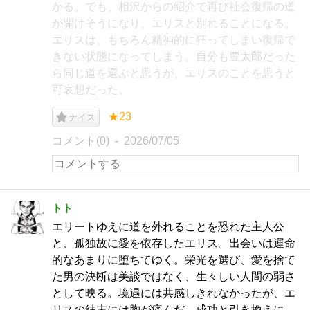
かる。でも、相沢からの紹介で再び社会復帰の道
が開けそうになり、エリスと別れることになる。
エリスは、もちろん精神的に狂ってしまい復帰で
きない状態になってしまう。自分も豊太郎だった
ら同じ道を選ぶと思うが、エリスのことを思うと
可哀想だった。
★23
ナイス
コメント(0)
2026/07/05
トト
エリートゆえに道を外れることを恐れた主人公
と、孤独故に愛を依存したエリス。出会いは運命
的なあまりに堕ちてゆく。栄光を選び、愛を捨て
た男の決断は美談ではなく、生々しい人間の弱さ
として映る。境遇には共感しきれなかったが、エ
リスの結末には胸が痛んだ。成功と引き換えに、