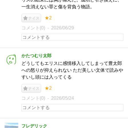
一生消えない罪と傷を背負う物語。
★2
ナイス
コメント(0)
2026/06/29
かたつむり太郎
どうしてもエリスに感情移入してしまって豊太郎
への怒りが抑えられない ただ美しい文体で読みや
すいし頭には入ってくる
★2
ナイス
コメント(0)
2026/05/24
フレデリック