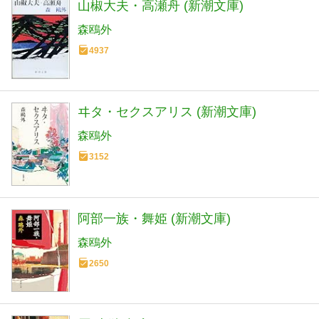
山椒大夫・高瀬舟 (新潮文庫)
森鴎外
4937
ヰタ・セクスアリス (新潮文庫)
森鴎外
3152
阿部一族・舞姫 (新潮文庫)
森鴎外
2650