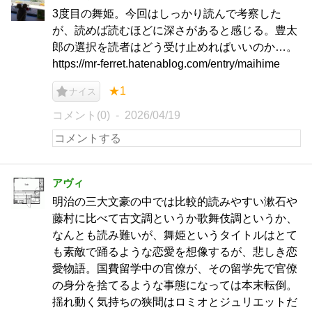
3度目の舞姫。今回はしっかり読んで考察した
が、読めば読むほどに深さがあると感じる。豊太
郎の選択を読者はどう受け止めればいいのか…。
https://mr-ferret.hatenablog.com/entry/maihime
★1
ナイス
コメント(0)
2026/04/19
アヴィ
明治の三大文豪の中では比較的読みやすい漱石や
藤村に比べて古文調というか歌舞伎調というか、
なんとも読み難いが、舞姫というタイトルはとて
も素敵で踊るような恋愛を想像するが、悲しき恋
愛物語。国費留学中の官僚が、その留学先で官僚
の身分を捨てるような事態になっては本末転倒。
揺れ動く気持ちの狭間はロミオとジュリエットだ