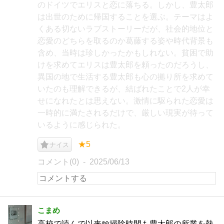
のドイツでエリスと恋に落ちる。しかし、豊太郎
は出世のために帰国することを選ぶ。テーマはよ
くある切ないラブストーリーだが、社会的地位と
恋愛のどちらを取るのか葛藤する姿や時代背景も
含め、当時は珍しかったかもしれない。貧困で助
けを求めてエリスは豊太郎を頼ったのだろうし、
異国の地で生活する豊太郎も心の拠り所を求めて
いたのも理解できるが、結ばれたことで2人が幸
せになれたとは思えない。激情に駆られた恋愛は
一時的に満たされるだけで、厳しい現実が待って
いるように感じられた。
★5
ナイス
コメント(0)
2025/06/13
こまめ
高校で読んで以来📖掃除時間も豊太郎の所業を熱