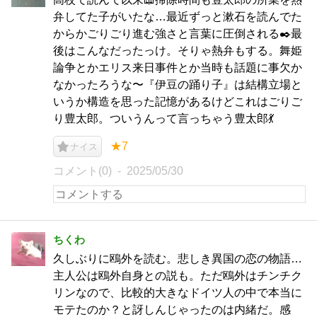
弁してた子がいたな…最近ずっと漱石を読んでた
からかごりごり進む強さと言葉に圧倒される✒️最
後はこんなだったっけ。そりゃ熱弁もする。舞姫
論争とかエリス来日事件とか当時も話題に事欠か
なかったろうな〜『伊豆の踊り子』は結構立場と
いうか構造を思った記憶があるけどこれはごりご
り豊太郎。ついうんって言っちゃう豊太郎💃
★7
ナイス
コメント(0)
2025/05/30
ちくわ
久しぶりに鴎外を読む。悲しき異国の恋の物語…
主人公は鴎外自身との説も。ただ鴎外はチンチク
リンなので、比較的大きなドイツ人の中で本当に
モテたのか？と訝しんじゃったのは内緒だ。感