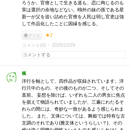
ろうか。官僚として生きる道も、恋に殉じるのも
実は選択の余地などない。鴎外の妹の孫である星
新一が父を追い詰めた官僚を人民は弱し官吏は強
して作品化したことに因縁を感じる。
★2
ナイス
コメント(0)
2025/12/29
楓
洋行を軸として、四作品が収録されています。洋
行只中のもの、その後のものが二つ、そしてその
直前。 妄想を除けば、いずれも二人の男女に焦点
を据えて物語られていましたが、三遍にわたるそ
れらの間には、奇妙な一致があるよう感じられま
した。 また、文体については、舞姫では特有な古
文調のそれであり(雅文体というらしい？)、その
他は強く明瞭な個性というものを感じられはしま