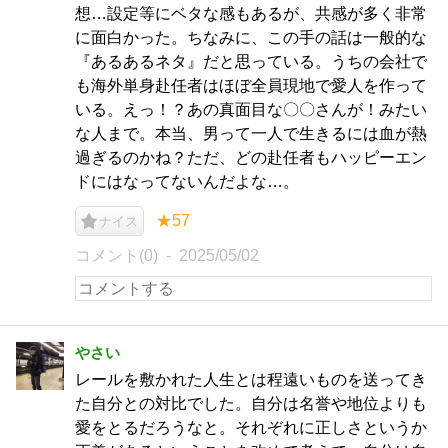
想…設定等にベタな感もあるが、共感が多く非常
に面白かった。ちなみに、この手の話は一般的な
『あるあるネタ』だと思っている。うちの会社で
も海外単身赴任者はほぼ全員現地で愛人を作って
いる。えっ！？あの真面目な〇〇さんが！みたい
な人まで。本当、男って一人で生きるには血が熱
過ぎるのかね？ただ、どの赴任者もハッピーエン
ドにはなってないんだよな…。
★57
ナイス
コメント(0)
2025/05/02
やさい
レールを敷かれた人生とは程遠いものを送ってき
た自分との対比でした。自分は名誉や地位よりも
愛をとるだろうなと。それぞれに正しさというか