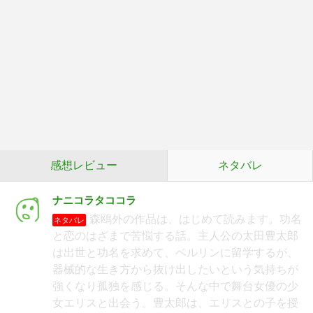
感想レビュー
ネタバレ
ナニコラタココラ
森鴎外の作品は、はじめて読みます。功名
ネタバレ
と恋のはざまで苦悩する話。主人公の太田豊太郎
は出世と功名を求めて、ベルリンに留学するが、
器械的な生き方から抜け出したいという気持ちが
強くなり孤独を感じる。そんな中で舞台女優の少
女エリスと出会う。豊太郎は、エリスとの子を授