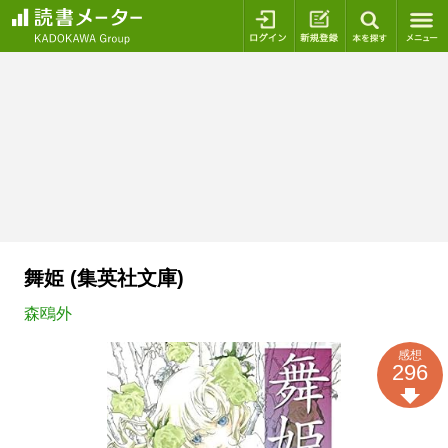
ログイン
新規登録
本を探
舞姫 (集英社文庫)
森鴎外
感想
296