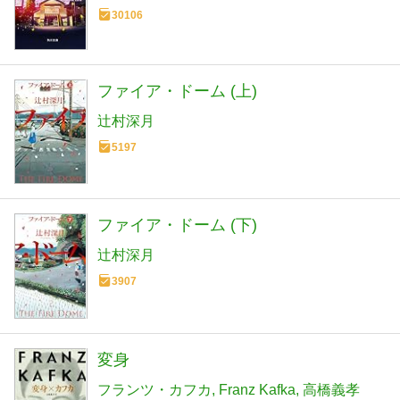
30106
ファイア・ドーム (上)
辻村深月
5197
ファイア・ドーム (下)
辻村深月
3907
変身
フランツ・カフカ
Franz Kafka
高橋義孝