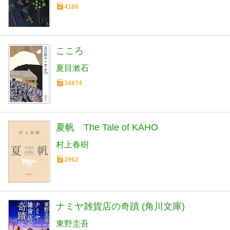
4166
こころ
夏目漱石
34874
夏帆 The Tale of KAHO
村上春樹
2962
ナミヤ雑貨店の奇蹟 (角川文庫)
東野圭吾