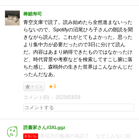
棒鯖寿司
青空文庫で読了。読み始めたら全然進まないった
らないので、Spotifyの沼尾ひろ子さんの朗読を聞
きながら読んだ。これがとてもよかった。思った
より集中力が必要だったので3日に分けて読ん
だ。内容はあまり納得できたものではなかったけ
ど、時代背景や考察などを検索してすこし腑に落
ちた感じ。森鴎外の生きた世界はこんなかんじだ
ったんだなあ。
★9
ナイス
コメント(0)
2025/03/29
読書家さん#3XLggz
表現力の勉強の為読了。 なぜこんなに知
ネタバレ