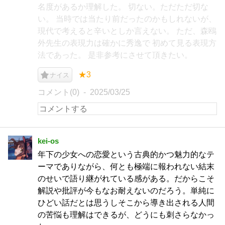
名度があるか理解した。 切ない。ただただ切な
い。 当時では当たり前だったのかもしれないが、
現代で考えると辛いとしか言えない。 ただ、森鴎
外先生の表現力は確かに秀逸で 初めて見る表現方
法であった。 是非参考にさせて頂きたい。
★3
ナイス
コメント(0)
2025/03/25
kei-os
年下の少女への恋愛という古典的かつ魅力的なテ
ーマでありながら、何とも極端に報われない結末
のせいで語り継がれている感がある。だからこそ
解説や批評が今もなお耐えないのだろう。単純に
ひどい話だとは思うしそこから導き出される人間
の苦悩も理解はできるが、どうにも刺さらなかっ