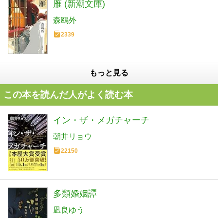
雁 (新潮文庫)
森鴎外
2339
もっと見る
この本を読んだ人がよく読む本
イン・ザ・メガチャーチ
朝井リョウ
22150
多類婚姻譚
凪良ゆう