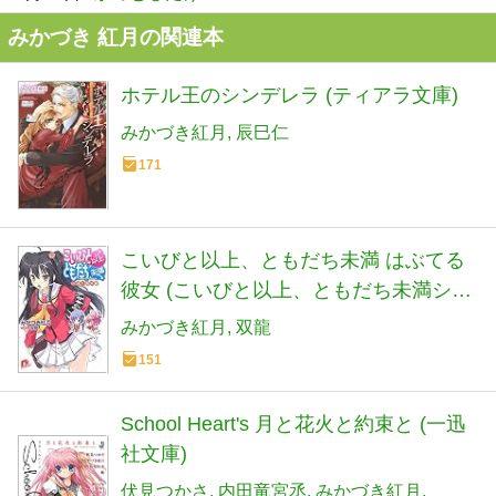
みかづき 紅月の関連本
ホテル王のシンデレラ (ティアラ文庫)
みかづき紅月
辰巳仁
171
こいびと以上、ともだち未満 はぶてる
彼女 (こいびと以上、ともだち未満シリ
ーズ) (スーパーダッシュ文庫)
みかづき紅月
双龍
151
School Heart's 月と花火と約束と (一迅
社文庫)
伏見つかさ
内田竜宮丞
みかづき紅月