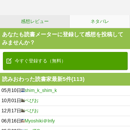
感想レビュー
ネタバレ
あなたも読書メーターに登録して感想を投稿して
みませんか？
今すぐ登録する（無料）
読みおわった読書家最新5件(113)
05月10日
shim_k_shim_k
10月01日
ペぴお
12月17日
ペぴお
06月16日
Myoshiki＠Infy