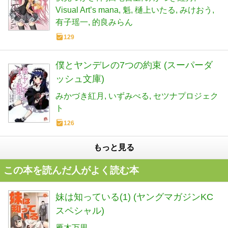
Visual Art’s mana
魁
樋上いたる
みけおう
有子瑶一
的良みらん
129
僕とヤンデレの7つの約束 (スーパーダ
ッシュ文庫)
みかづき紅月
いずみべる
セツナプロジェク
ト
126
もっと見る
この本を読んだ人がよく読む本
妹は知っている(1) (ヤングマガジンKC
スペシャル)
雁木万里