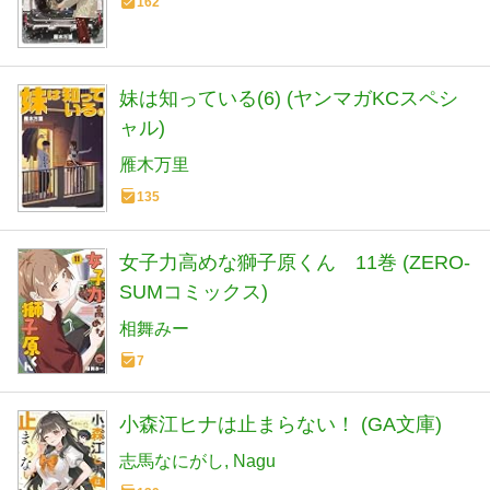
162
妹は知っている(6) (ヤンマガKCスペシ
ャル)
雁木万里
135
女子力高めな獅子原くん 11巻 (ZERO-
SUMコミックス)
相舞みー
7
小森江ヒナは止まらない！ (GA文庫)
志馬なにがし
Nagu