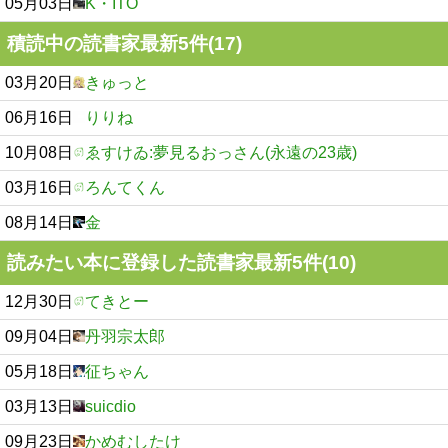
05月03日
K・ITO
積読中の読書家最新5件(17)
03月20日
きゅっと
06月16日
りりね
10月08日
ゑすけゐ:夢見るおっさん(永遠の23歳)
03月16日
ろんてくん
08月14日
金
読みたい本に登録した読書家最新5件(10)
12月30日
てきとー
09月04日
丹羽宗太郎
05月18日
征ちゃん
03月13日
suicdio
09月23日
かめむしたけ