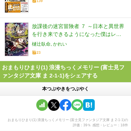
139
放課後の迷宮冒険者 ７ ～日本と異世界
を行き来できるようになった僕はレベ
ルアップに勤しみます～ (GCN文庫 ヒ
樋辻臥命
かれい
01-07)
23
おまもりひまり(1) 浪漫ちっくメモリー (富士見フ
ァンタジア文庫 ま 2-1-1)をシェアする
本つぶやきをつぶやく
おまもりひまり(1) 浪漫ちっくメモリー (富士見ファンタジア文庫 ま 2-1-1)
の
評価
39
％
感想・レビュー
18
件