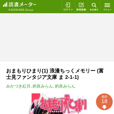
ログイン
新規登録
本を探
おまもりひまり(1) 浪漫ちっくメモリー (富
士見ファンタジア文庫 ま 2-1-1)
みかづき紅月
,
的良みらん
,
的良みらん
感想
18