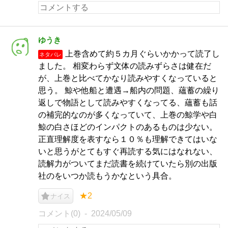
ゆうき
上巻含めて約５カ月ぐらいかかって読了し
ネタバレ
ました。 相変わらず文体の読みずらさは健在だ
が、上巻と比べてかなり読みやすくなっていると
思う。 鯨や他船と遭遇→船内の問題、蘊蓄の繰り
返しで物語として読みやすくなってる、蘊蓄も話
の補完的なのが多くなっていて、上巻の鯨学や白
鯨の白さほどのインパクトのあるものは少ない。
正直理解度を表すなら１０％も理解できてはいな
いと思うがとてもすぐ再読する気にはなれない、
読解力がついてまだ読書を続けていたら別の出版
社のをいつか読もうかなという具合。
★2
ナイス
コメント(0)
2024/05/09