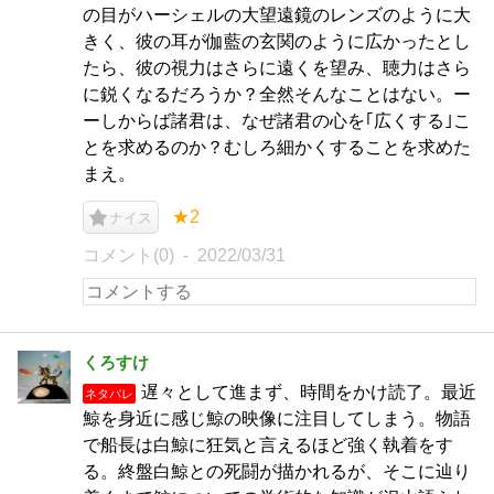
の目がハーシェルの大望遠鏡のレンズのように大
きく、彼の耳が伽藍の玄関のように広かったとし
たら、彼の視力はさらに遠くを望み、聴力はさら
に鋭くなるだろうか？全然そんなことはない。ー
ーしからば諸君は、なぜ諸君の心を｢広くする｣こ
とを求めるのか？むしろ細かくすることを求めた
まえ。
★2
ナイス
コメント(0)
2022/03/31
くろすけ
遅々として進まず、時間をかけ読了。最近
ネタバレ
鯨を身近に感じ鯨の映像に注目してしまう。物語
で船長は白鯨に狂気と言えるほど強く執着をす
る。終盤白鯨との死闘が描かれるが、そこに辿り