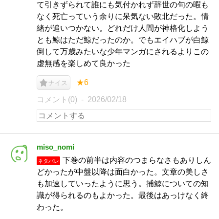
て引きずられて誰にも気付かれず辞世の句の暇も
なく死亡っていう余りに呆気ない敗北だった。情
緒が追いつかない。どれだけ人間が神格化しよう
とも鯨はただ鯨だったのか。でもエイハブが白鯨
倒して万歳みたいな少年マンガにされるよりこの
虚無感を楽しめて良かった
★6
ナイス
コメント(0)
2026/02/18
miso_nomi
下巻の前半は内容のつまらなさもありしん
ネタバレ
どかったが中盤以降は面白かった。文章の美しさ
も加速していったように思う。捕鯨についての知
識が得られるのもよかった。最後はあっけなく終
わった。