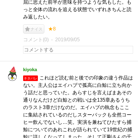
屈に思えた前半が意味を持つような気もした。も
っと全体の流れを追える状態でいずれきちんと読
み返したい。
★8
ナイス
コメント(0)
2019/09/05
kiyoka
これほど読む前と後での印象の違う作品は
ネタバレ
ない。主人公はエイハブで孤高に白鯨に立ち向か
う話だと思っていた。あらすじを言えばまあその
通りなんだけど白鯨との戦いは全135章あるうち
のラスト3章だけなのだ。エイハブの執念もここ
に集結されているのだしスターバックも全然コー
ヒー飲んでないし…笑。実演を兼ねてひたすら捕
鯨についてのあれこれが語られていて19世紀の捕
鯨に詳しくなってしまった。そして正剛さんの千