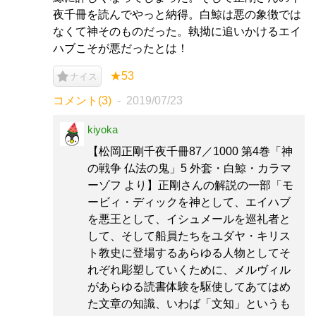
夜千冊を読んでやっと納得。白鯨は悪の象徴では
なくて神そのものだった。執拗に追いかけるエイ
ハブこそが悪だったとは！
★53
ナイス
コメント(3)
2019/07/23
kiyoka
【松岡正剛千夜千冊87／1000 第4巻「神
の戦争 仏法の鬼」5 外套・白鯨・カラマ
ーゾフ より】正剛さんの解説の一部「モ
ービィ・ディックを神として、エイハブ
を悪王として、イシュメールを巡礼者と
して、そして船員たちをユダヤ・キリス
ト教史に登場するあらゆる人物としてそ
れぞれ彫塑していくために、メルヴィル
があらゆる読書体験を駆使してあてはめ
た文章の知識、いわば「文知」というも