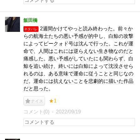
飯田橋
2週間かけてやっと読み終わった。前々か
ネタバレ
らの航海士たちの悪い予感が的中し、白鯨の攻撃
によってピークォド号は沈んで行った。これが運
命で、人間はこれには逆らえない生き物なのだと
痛感した。悪い予感がしていたにも関わらず、白
鯨を追い続け、終いには白鯨によって沈没させら
れるのは、ある意味で運命に従うことと同じなの
だ。運命には抗えないことを悲劇的に描いた作品
だと思った。
★1
ナイス
コメント(0)
2022/09/19