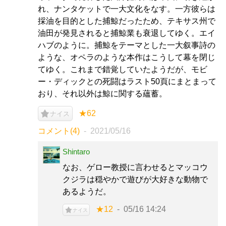
れ、ナンタケットで一大文化をなす。一方彼らは
採油を目的とした捕鯨だったため、テキサス州で
油田が発見されると捕鯨業も衰退してゆく。エイ
ハブのように。捕鯨をテーマとした一大叙事詩の
ような、オペラのような本作はこうして幕を閉じ
てゆく。これまで錯覚していたようだが、モビ
ー・ディックとの死闘はラスト50頁にまとまって
おり、それ以外は鯨に関する蘊蓄。
★62
ナイス
コメント(4)
2021/05/16
Shintaro
なお、ゲロー教授に言わせるとマッコウ
クジラは穏やかで遊びが大好きな動物で
あるようだ。
★12
05/16 14:24
ナイス