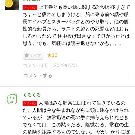
上下巻とも長い鯨に関する説明が多すぎて
ネタバレ
ちょっと疲れてしまうけど、船に乗る前の話や船
長エイハブとスターバックとのやり取り、他の個
性的な船員たち、ラストの鯨との死闘などはおも
しろかったので 途中投げ出さなくて良かったとは
思う。でも、気軽には読み返せないかも。。。
★10
ナイス
コメント(0)
2022/05/01
くろくろ
人間はみな鯨索に囲まれて生きているの
ネタバレ
だ。人間はみな生まれながらに頸に繩をかけられ
ているが、無常迅速の死の手に捕らえられたとき
でなくては、この黙々たる、陰微なる、常在の生
の危険を認識するものではない。 だが、かりに彼