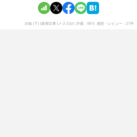
白鯨 (下) (新潮文庫 (メ-2-2))
の
評価
88
％
感想・レビュー
27
件