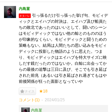
内島菫
引っ張るだけ引っ張った挙げ句、モビィデ
ネタバレ
ィックとエイハブの対決は、エイハブ及び船員た
ちの敗北であったのはいいとして、闘いのシーン
はモビィディックではない他の鯨とのもののほう
が印象的なくらい。モビィディックと闘うための
策略もない。結局は人間たちの思い込みをモビィ
ディックに投影した物語のように思えた。つま
り、モビィディックはエイハブを特大サイズに映
しだす鏡だったのではないか。白鯨に出会ってか
らの最後の追撃は三日に及び、そこでも引き延ば
された前兆（あるいは引き延ばされ過ぎてもはや
前後関係が狂った面影となっていや
★18
ナイス
コメント(1)
2024/01/25
内島菫