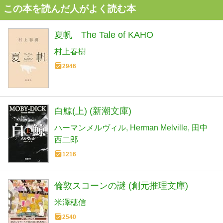
この本を読んだ人がよく読む本
夏帆 The Tale of KAHO
村上春樹
2946
白鯨(上) (新潮文庫)
ハーマンメルヴィル
Herman Melville
田中
西二郎
1216
倫敦スコーンの謎 (創元推理文庫)
米澤穂信
2540