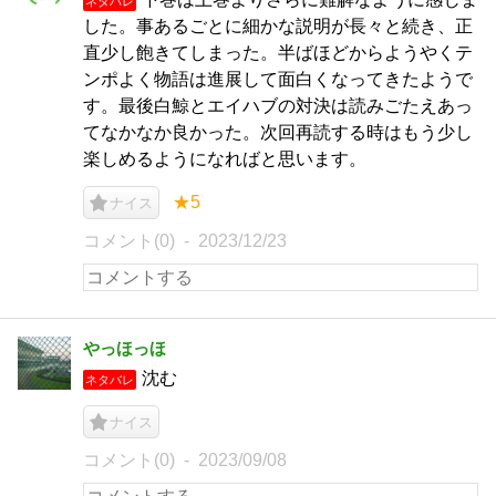
ネタバレ
した。事あるごとに細かな説明が長々と続き、正
直少し飽きてしまった。半ばほどからようやくテ
ンポよく物語は進展して面白くなってきたようで
す。最後白鯨とエイハブの対決は読みごたえあっ
てなかなか良かった。次回再読する時はもう少し
楽しめるようになればと思います。
★5
ナイス
コメント(0)
2023/12/23
やっほっほ
沈む
ネタバレ
ナイス
コメント(0)
2023/09/08