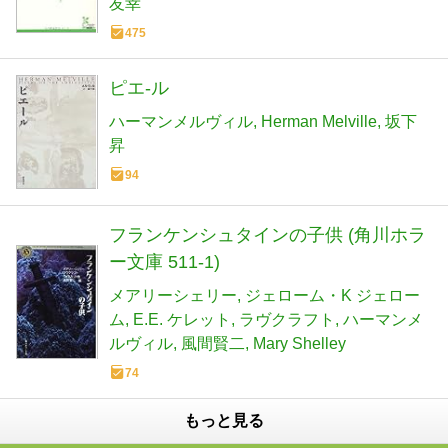
友幸
475
ピエ-ル
ハーマンメルヴィル
Herman Melville
坂下
昇
94
フランケンシュタインの子供 (角川ホラ
ー文庫 511-1)
メアリーシェリー
ジェローム・K ジェロー
ム
E.E. ケレット
ラヴクラフト
ハーマンメ
ルヴィル
風間賢二
Mary Shelley
74
もっと見る