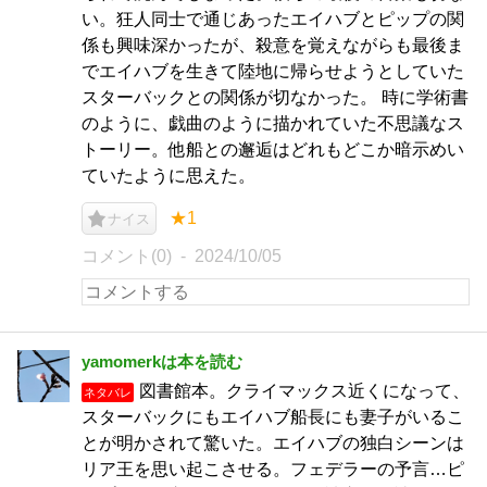
い。狂人同士で通じあったエイハブとピップの関
係も興味深かったが、殺意を覚えながらも最後ま
でエイハブを生きて陸地に帰らせようとしていた
スターバックとの関係が切なかった。 時に学術書
のように、戯曲のように描かれていた不思議なス
トーリー。他船との邂逅はどれもどこか暗示めい
ていたように思えた。
★1
ナイス
コメント(0)
2024/10/05
yamomerkは本を読む
図書館本。クライマックス近くになって、
ネタバレ
スターバックにもエイハブ船長にも妻子がいるこ
とが明かされて驚いた。エイハブの独白シーンは
リア王を思い起こさせる。フェデラーの予言…ピ