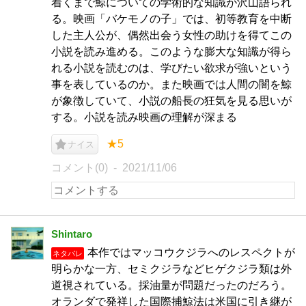
着くまで鯨についての学術的な知識が沢山語られ
る。映画「バケモノの子」では、初等教育を中断
した主人公が、偶然出会う女性の助けを得てこの
小説を読み進める。このような膨大な知識が得ら
れる小説を読むのは、学びたい欲求が強いという
事を表しているのか。また映画では人間の闇を鯨
が象徴していて、小説の船長の狂気を見る思いが
する。小説を読み映画の理解が深まる
★5
ナイス
コメント(0)
2021/11/06
Shintaro
本作ではマッコウクジラへのレスペクトが
ネタバレ
明らかな一方、セミクジラなどヒゲクジラ類は外
道視されている。採油量が問題だったのだろう。
オランダで発祥した国際捕鯨法は米国に引き継が