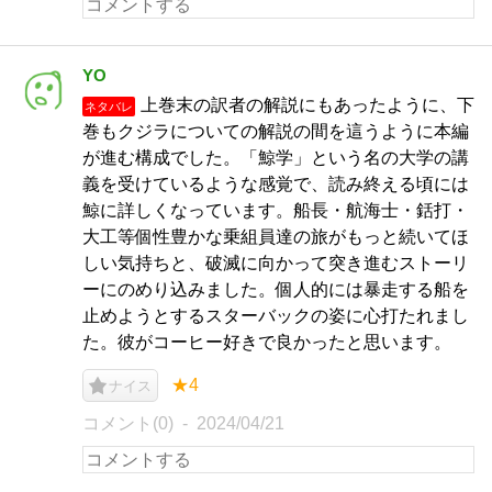
YO
上巻末の訳者の解説にもあったように、下
ネタバレ
巻もクジラについての解説の間を這うように本編
が進む構成でした。「鯨学」という名の大学の講
義を受けているような感覚で、読み終える頃には
鯨に詳しくなっています。船長・航海士・銛打・
大工等個性豊かな乗組員達の旅がもっと続いてほ
しい気持ちと、破滅に向かって突き進むストーリ
ーにのめり込みました。個人的には暴走する船を
止めようとするスターバックの姿に心打たれまし
た。彼がコーヒー好きで良かったと思います。
★4
ナイス
コメント(0)
2024/04/21