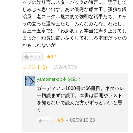
ップの繰り言…スターバックの諫言…。読了して
しみじみ思い出す。あの優秀な船大工、孤独な鍛
冶屋、老コック…魅力的で強靭な銛手たち、キャ
ラの立った運転士たち、みんなみんな。わたし、
百三十五章では「わああ」と本当に声を上げてし
まった。船長は闘い尽くしてむしろ本望だったの
かもしれないが。
★17
ナイス
コメント(1)
2024/09/05
yamomerkは本を読む
ガーディアン1000冊の66冊目。ネタバレ
一切読まずに読了。本書は展開やラスト
を知らないで読んだ方がずっといいと思
う。
★5
09/09 10:23
ナイス