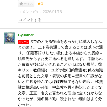
★1
ナイス
コメント(0)
2026/01/15
Gyunther
Xでのとある投稿をきっかけに購入しなん
ネタバレ
とか読了。 上下巻共通して言えることは以下の通
り。 ①蘊蓄語りしたい欲による本編からの脱線→
脱線先からまた更に逸れるを繰り返す。 ②語られ
た蘊蓄が後に活かされることがほぼない展開。③
キリスト教(聖書)・ユダヤ教(旧約聖書)に係る知識
を前提とした文章・表現の多用→聖書の知識がな
いと注釈を読んでもほぼ理解できない内容。 ④無
駄に格調高い邦訳→中島敦を再々翻訳したような
文章。正直、名文と言われる理由は全く分からな
かったが、知名度の割に読まれない理由はよく分
かった。