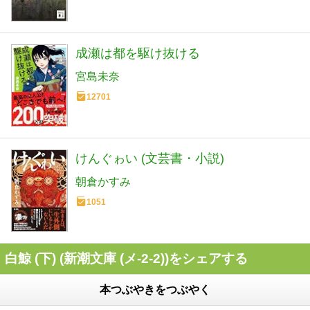
成瀬は都を駆け抜ける
宮島未奈
12701
けんぐゎい (文芸書・小説)
朝倉かすみ
1051
白鯨 (下) (新潮文庫 (メ-2-2))をシェアする
本つぶやきをつぶやく