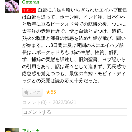
Gotoran
白鯨に片足を喰いちぎられたエイハブ船長
ネタバレ
は白鯨を追って、ホーン岬、インド洋、日本沖へ
と数年に亘るピークォド号での航海の後、ついに
太平洋の赤道付近で、憎き白鯨と見つけ、追跡。
熱火の呪詛と渾身の憎悪を込めた銛が飛び、闘い
が始まる。…3日間に及ぶ死闘の末にエイハブ船
長は…ポークォド号も‥鯨の生態、性質、解剖
学、捕鯨の実態を詳述し、旧約聖書、ヨブ記から
の引用もあり、話は遅々として進まず、冗長感で
倦怠感を覚えつつも、最後の白鯨・モビィ・ディ
ックとの死闘は読み応え十分だった。
★55
ナイス
コメント(0)
2022/06/21
アルニカ