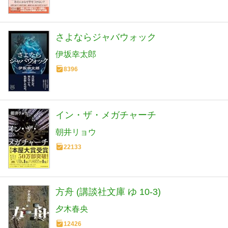
さよならジャバウォック
伊坂幸太郎
8396
イン・ザ・メガチャーチ
朝井リョウ
22133
方舟 (講談社文庫 ゆ 10-3)
夕木春央
12426