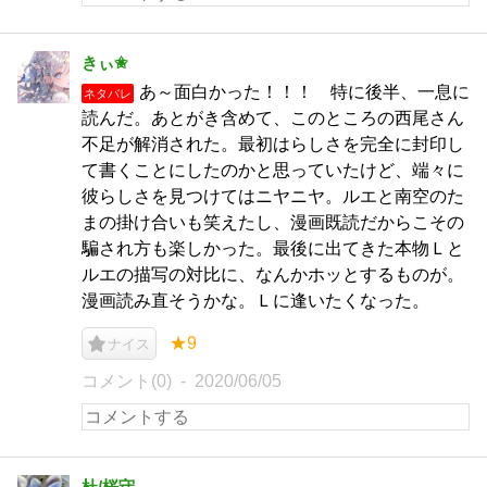
きぃ✬
あ～面白かった！！！ 特に後半、一息に
ネタバレ
読んだ。あとがき含めて、このところの西尾さん
不足が解消された。最初はらしさを完全に封印し
て書くことにしたのかと思っていたけど、端々に
彼らしさを見つけてはニヤニヤ。ルエと南空のた
まの掛け合いも笑えたし、漫画既読だからこその
騙され方も楽しかった。最後に出てきた本物Ｌと
ルエの描写の対比に、なんかホッとするものが。
漫画読み直そうかな。Ｌに逢いたくなった。
★9
ナイス
コメント(0)
2020/06/05
杜/桜守