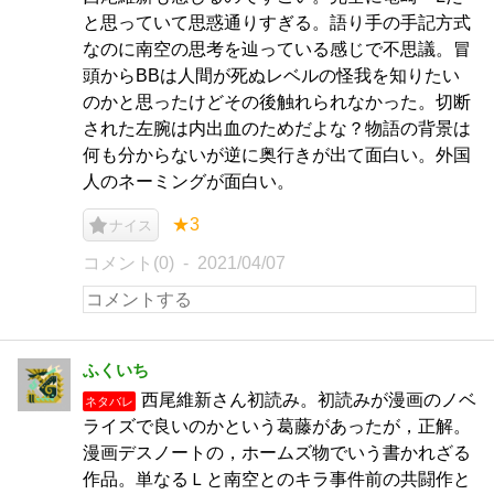
と思っていて思惑通りすぎる。語り手の手記方式
なのに南空の思考を辿っている感じで不思議。冒
頭からBBは人間が死ぬレベルの怪我を知りたい
のかと思ったけどその後触れられなかった。切断
された左腕は内出血のためだよな？物語の背景は
何も分からないが逆に奥行きが出て面白い。外国
人のネーミングが面白い。
★3
ナイス
コメント(0)
2021/04/07
ふくいち
西尾維新さん初読み。初読みが漫画のノベ
ネタバレ
ライズで良いのかという葛藤があったが，正解。
漫画デスノートの，ホームズ物でいう書かれざる
作品。単なるＬと南空とのキラ事件前の共闘作と