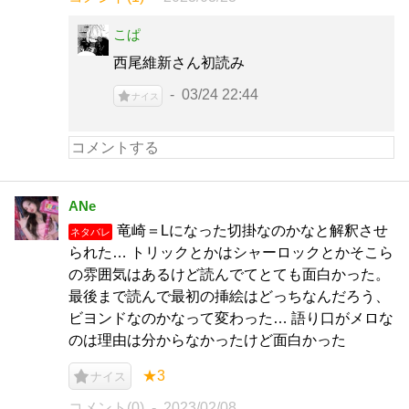
こぱ
西尾維新さん初読み
03/24 22:44
ナイス
ANe
竜崎＝Lになった切掛なのかなと解釈させ
ネタバレ
られた… トリックとかはシャーロックとかそこら
の雰囲気はあるけど読んでてとても面白かった。
最後まで読んで最初の挿絵はどっちなんだろう、
ビヨンドなのかなって変わった… 語り口がメロな
のは理由は分からなかったけど面白かった
★3
ナイス
コメント(0)
2023/02/08