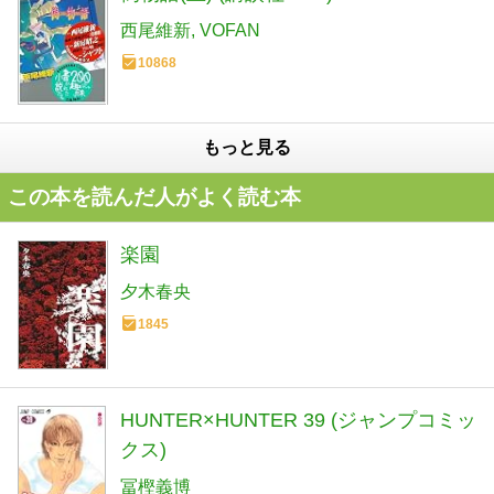
西尾維新
VOFAN
10868
もっと見る
この本を読んだ人がよく読む本
楽園
夕木春央
1845
HUNTER×HUNTER 39 (ジャンプコミッ
クス)
冨樫義博