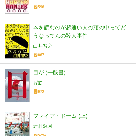
596
本を読むのが超速い人の頭の中ってど
うなってんの殺人事件
白井智之
867
目が (一般書)
背筋
972
ファイア・ドーム (上)
辻村深月
5254