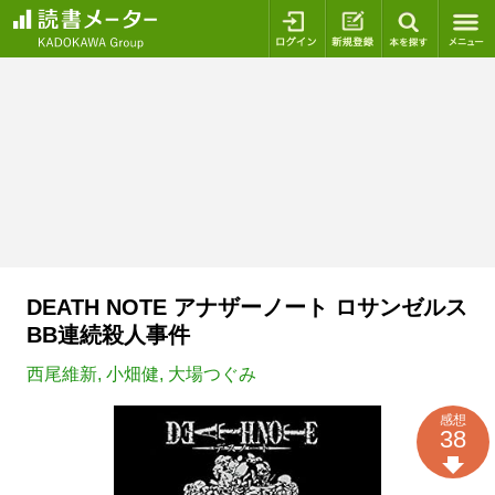
ログイン
新規登録
本を探
DEATH NOTE アナザーノート ロサンゼルス
BB連続殺人事件
西尾維新
,
小畑健
,
大場つぐみ
感想
38