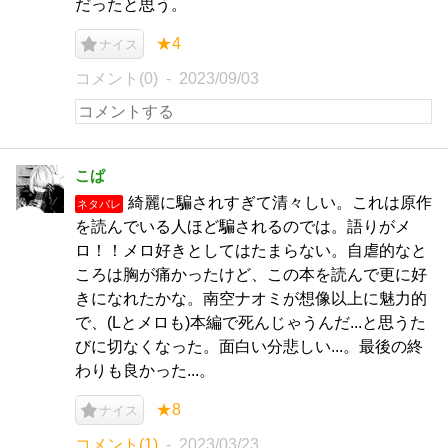
だったと思う。
★4
ナイス
コメント(0)
2023/09/03
こぱ
綺麗に騙されすぎて清々しい。これは原作
ネタバレ
を読んでいる人ほど騙されるのでは。語りがメ
ロ！！メロ好きとしてはたまらない。自虐的なと
ころは胸が痛かったけど、この本を読んで更に好
きになれたかな。南空ナオミが想像以上に魅力的
で、(Lとメロも)本編で死んじゃうんだ...と思うた
びに切なくなった。面白い分悲しい...。最後の終
わりも良かった...。
★8
ナイス
コメント(1)
2023/03/23