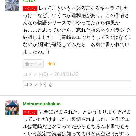
Lってこういうネタ発言するキャラでした
ネタバレ
っけ？など、いくつか違和感があり。この作者さ
んなら物語シリーズでもやってたから作風か
も……と思っていたら、忘れた頃のネタバラシで
納得しました。（竜崎ルエでどうしてRではなくL
なのか疑問で確認してみたら、名刺に書かれてい
ましたね。）
★5
ナイス
コメント(0)
2018/01/20
Matsumouchakun
完全にだまされた。というよりよくぞだま
ネタバレ
していただけました。裏切られました。原作でエ
ルは竜崎だと名乗ってたからもちろん本書でもそ
ういう設定で読者は知ってるけど南空だけが知ら