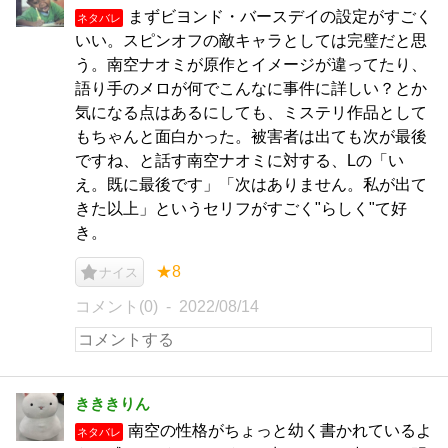
まずビヨンド・バースデイの設定がすごく
ネタバレ
いい。スピンオフの敵キャラとしては完璧だと思
う。南空ナオミが原作とイメージが違ってたり、
語り手のメロが何でこんなに事件に詳しい？とか
気になる点はあるにしても、ミステリ作品として
もちゃんと面白かった。被害者は出ても次が最後
ですね、と話す南空ナオミに対する、Lの「い
え。既に最後です」「次はありません。私が出て
きた以上」というセリフがすごく"らしく"て好
き。
★8
ナイス
コメント(0)
2022/08/14
きききりん
南空の性格がちょっと幼く書かれているよ
ネタバレ