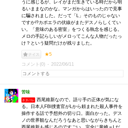
うに感じるが、レイがまだ生きている時だから明
るいままなのかな。マンガからはいったので見事
に騙されました。だって「L」そのものじゃない
ですか⁉︎カポエラの伏線がまたデスノらしくてい
い。「意味のある密室」をつくる執念を感じる。
メロの手記らしいがメロってこんな人物だったっ
け？という疑問だけが残りました。
★5
ナイス
コメント(0)
2022/06/11
苦味
西尾維新なので。語り手の正体が気にな
ネタバレ
る。日本人FBI捜査官がLから頼まれた殺人事件を
操作する話で予想外の切り口。面白かった。デス
ノの世界観なんだろうなあと思いながらきちんと
西尾維新も感じるのですごい。完全に竜崎＝Lだ