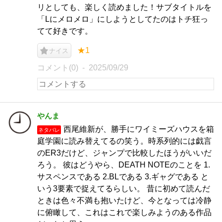
リとしても、楽しく読めました！サブタイトルを
「Lにメロメロ」にしようとしてたのはトチ狂っ
てて好きです。
★1
ナイス
コメント(0)
2025/09/29
やんま
西尾維新が、勝手にワイミーズハウスを箱
ネタバレ
庭学園に読み替えてるの笑う。時系列的には戯言
のER3だけど、ジャンプで比較したほうがいいだ
ろう。 彼はどうやら、DEATH NOTEのことを 1.
サスペンスである 2.BLである 3.ギャグである と
いう3要素で捉えてるらしい。 昔に初めて読んだ
ときは色々不満も抱いたけど、今となっては冷静
に俯瞰して、これはこれで楽しみようのある作品