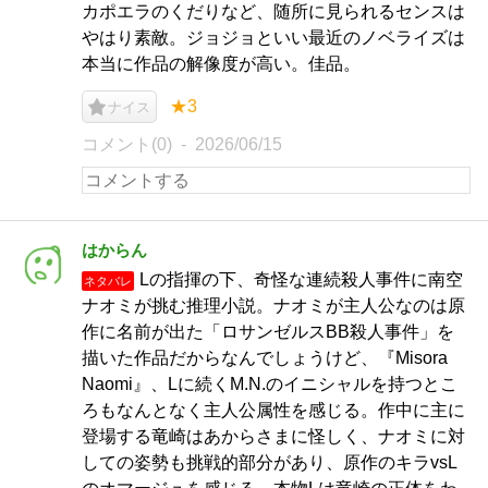
カポエラのくだりなど、随所に見られるセンスは
やはり素敵。 ​ジョジョといい最近のノベライズは
本当に作品の解像度が高い。佳品。
★3
ナイス
コメント(0)
2026/06/15
はからん
Lの指揮の下、奇怪な連続殺人事件に南空
ネタバレ
ナオミが挑む推理小説。ナオミが主人公なのは原
作に名前が出た「ロサンゼルスBB殺人事件」を
描いた作品だからなんでしょうけど、『Misora
Naomi』、Lに続くM.N.のイニシャルを持つとこ
ろもなんとなく主人公属性を感じる。作中に主に
登場する竜崎はあからさまに怪しく、ナオミに対
しての姿勢も挑戦的部分があり、原作のキラvsL