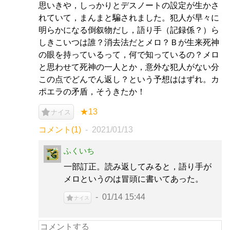
思いきや，しっかりとデスノートの設定が生かさ
れていて，まんまと騙されました。犯人が早々に
明らかになる倒叙物だし，語り手（記録係？）ら
しきこいつは誰？消去法だとメロ？Ｂが生来死神
の眼を持っているって，何で知っているの？メロ
と思わせて死神の一人とか，意外な犯人がない分
この点でどんでん返し？という予想ははずれ。カ
ポエラの矛盾，そうきたか！
★13
ナイス
コメント(1)
2021/01/13
ふくいち
一部訂正。読み返してみると，語り手が
メロというのは冒頭に書いてあった。
01/14 15:44
ナイス