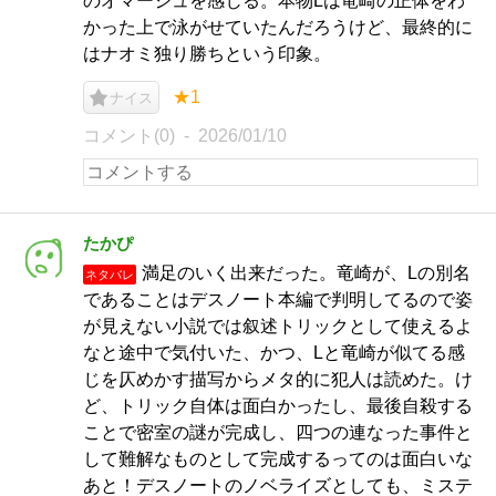
のオマージュを感じる。本物Lは竜崎の正体をわ
かった上で泳がせていたんだろうけど、最終的に
はナオミ独り勝ちという印象。
★1
ナイス
コメント(0)
2026/01/10
たかぴ
満足のいく出来だった。竜崎が、Lの別名
ネタバレ
であることはデスノート本編で判明してるので姿
が見えない小説では叙述トリックとして使えるよ
なと途中で気付いた、かつ、Lと竜崎が似てる感
じを仄めかす描写からメタ的に犯人は読めた。け
ど、トリック自体は面白かったし、最後自殺する
ことで密室の謎が完成し、四つの連なった事件と
して難解なものとして完成するってのは面白いな
あと！デスノートのノベライズとしても、ミステ