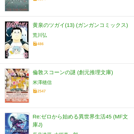
黄泉のツガイ(13) (ガンガンコミックス)
荒川弘
486
倫敦スコーンの謎 (創元推理文庫)
米澤穂信
2547
Re:ゼロから始める異世界生活45 (MF文
庫J)