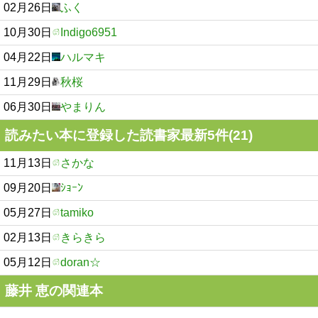
02月26日
ふく
10月30日
Indigo6951
04月22日
ハルマキ
11月29日
秋桜
06月30日
やまりん
読みたい本に登録した読書家最新5件(21)
11月13日
さかな
09月20日
ｼｮｰﾝ
05月27日
tamiko
02月13日
きらきら
05月12日
doran☆
藤井 恵の関連本