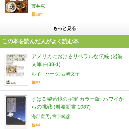
藤井恵
167
もっと見る
この本を読んだ人がよく読む本
アメリカにおけるリベラルな伝統 (岩波
文庫 白38-1)
ルイ・ハーツ
西崎文子
93
すばる望遠鏡の宇宙 カラー版: ハワイか
らの挑戦 (岩波新書 1087)
海部宣男
宮下暁彦
64