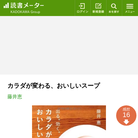
ログイン
新規登録
本を探
カラダが変わる、おいしいスープ
藤井恵
感想
16