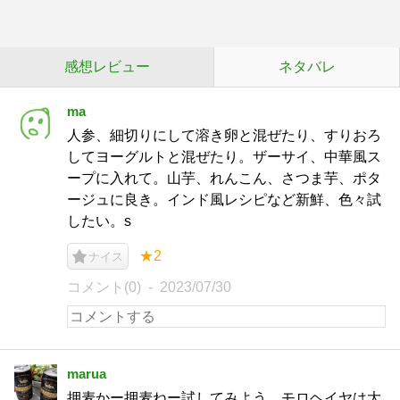
感想レビュー
ネタバレ
ma
人参、細切りにして溶き卵と混ぜたり、すりおろ
してヨーグルトと混ぜたり。ザーサイ、中華風ス
ープに入れて。山芋、れんこん、さつま芋、ポタ
ージュに良き。インド風レシピなど新鮮、色々試
したい。s
★2
ナイス
コメント(0)
2023/07/30
marua
押麦かー押麦ねー試してみよう。モロヘイヤは大