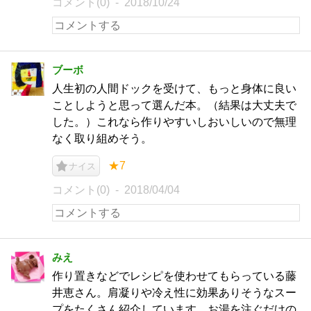
コメント(0)
2018/10/24
ブーボ
人生初の人間ドックを受けて、もっと身体に良い
ことしようと思って選んだ本。（結果は大丈夫で
した。）これなら作りやすいしおいしいので無理
なく取り組めそう。
★7
ナイス
コメント(0)
2018/04/04
みえ
作り置きなどでレシピを使わせてもらっている藤
井恵さん。肩凝りや冷え性に効果ありそうなスー
プをたくさん紹介しています。お湯を注ぐだけの