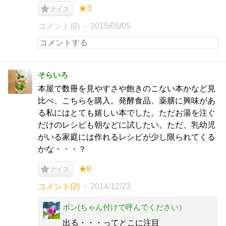
★3
ナイス
コメント(0)
2015/05/05
そらいろ
本屋で数冊を見やすさや飽きのこない本かなど見
比べ、こちらを購入。発酵食品、薬膳に興味があ
る私にはとても嬉しい本でした。ただお湯を注ぐ
だけのレシピも朝などに試したい。ただ、乳幼児
がいる家庭には作れるレシピが少し限られてくる
かな・・・？
★8
ナイス
コメント(2)
2014/12/23
ボン(ちゃん付けで呼んでください）
出る・・・ってとこに注目