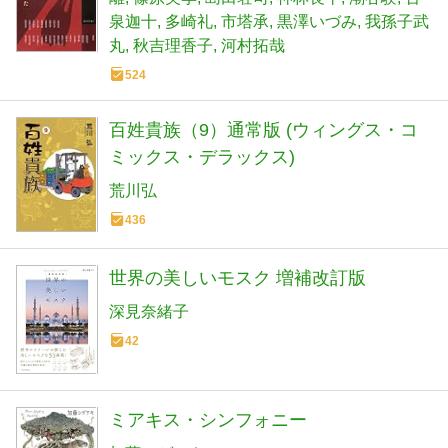
泉迦十
多崎礼
市塔承
黒澤いづみ
我孫子武
丸
秋吉理香子
河村拓哉
524
百姓貴族（9）通常版 (ウィングス・コ
ミックス・デラックス)
荒川弘
436
世界の美しいモスク 増補改訂版
深見奈緒子
42
ミアキス・シンフォニー