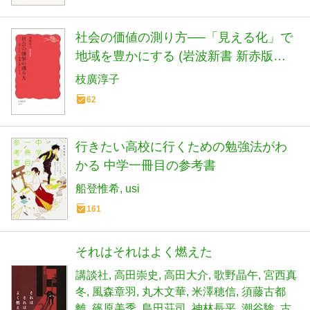
社会の価値の測り方──「見える化」で
地域を豊かにする (岩波新書 新赤版
2095)
枝廣淳子
62
行きたい高校に行くための勉強法がわ
かる 中学一冊目の参考書
船登惟希
usi
161
それはそれはよく燃えた
講談社
高田崇史
高田大介
歌野晶午
宮西真
冬
風森章羽
丸木文華
米澤穂信
須藤古都
離
篠原美季
島田荘司
神林長平
潮谷験
古