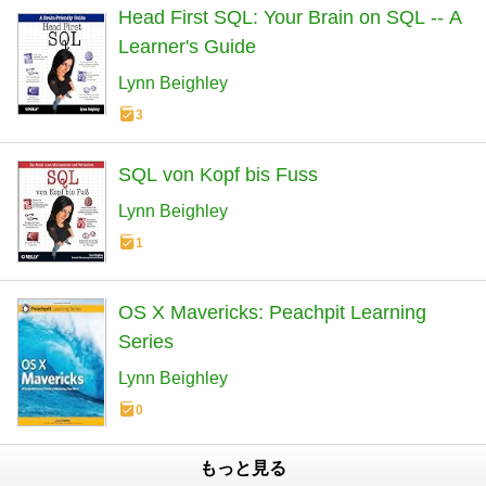
Head First SQL: Your Brain on SQL -- A
Learner's Guide
Lynn Beighley
3
SQL von Kopf bis Fuss
Lynn Beighley
1
OS X Mavericks: Peachpit Learning
Series
Lynn Beighley
0
もっと見る