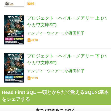
95
プロジェクト・ヘイル・メアリー 上 (ハ
ヤカワ文庫SF)
アンディ・ウィアー
小野田和子
4276
プロジェクト・ヘイル・メアリー 下 (ハ
ヤカワ文庫SF)
アンディ・ウィアー
小野田和子
3639
Head First SQL ―頭とからだで覚えるSQLの基本
をシェアする
本つぶやきをつぶやく