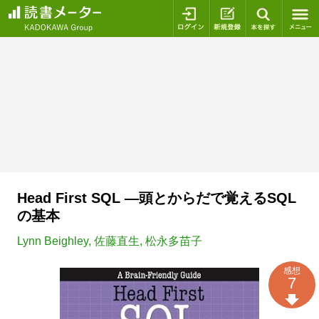
ログイン
新規登録
本を探
Head First SQL ―頭とからだで覚えるSQL
の基本
Lynn Beighley
,
佐藤直生
,
松永多苗子
感想
7