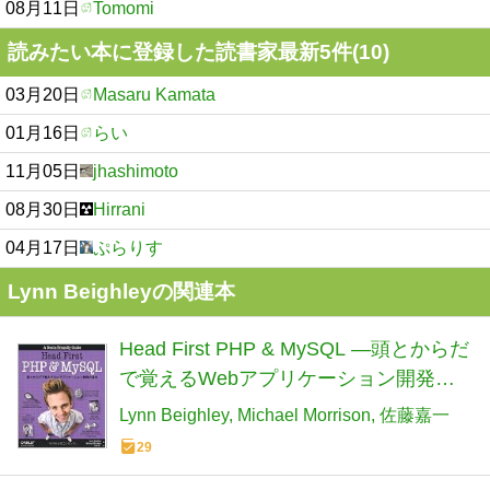
08月11日
Tomomi
読みたい本に登録した読書家最新5件(10)
03月20日
Masaru Kamata
01月16日
らい
11月05日
jhashimoto
08月30日
Hirrani
04月17日
ぷらりす
Lynn Beighleyの関連本
Head First PHP & MySQL ―頭とからだ
で覚えるWebアプリケーション開発の
基本
Lynn Beighley
Michael Morrison
佐藤嘉一
29