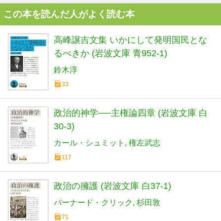
この本を読んだ人がよく読む本
高峰譲吉文集 いかにして発明国民とな
るべきか (岩波文庫 青952-1)
鈴木淳
33
政治的神学──主権論四章 (岩波文庫 白
30-3)
カール・シュミット
権左武志
117
政治の擁護 (岩波文庫 白37-1)
バーナード・クリック
杉田敦
71