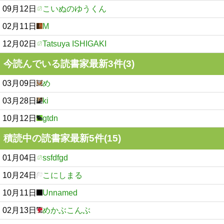
09月12日
こいぬのゆうくん
02月11日
M
12月02日
Tatsuya ISHIGAKI
今読んでいる読書家最新3件(3)
03月09日
め
03月28日
ki
10月12日
gtdn
積読中の読書家最新5件(15)
01月04日
ssfdfgd
10月24日
こにしまる
10月11日
Unnamed
02月13日
めかぶこんぶ