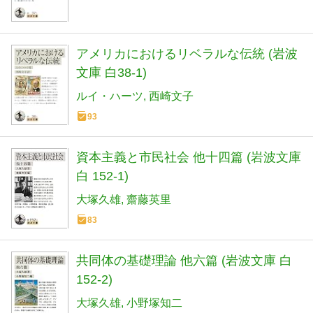
アメリカにおけるリベラルな伝統 (岩波
文庫 白38-1)
ルイ・ハーツ
西崎文子
93
資本主義と市民社会 他十四篇 (岩波文庫
白 152-1)
大塚久雄
齋藤英里
83
共同体の基礎理論 他六篇 (岩波文庫 白
152-2)
大塚久雄
小野塚知二