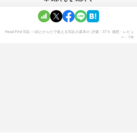
Head First SQL ―頭とからだで覚えるSQLの基本
の
評価
37
％
感想・レビュ
ー
7
件