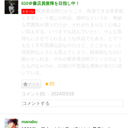
610＠書店員復帰を目指し中！
梶井基次郎だからこそ、執筆できる世界観
ネタバレ
と文章という感じの作品。独特なというか、奇妙
な雰囲気が漂うのだが、それがたまらなく心地よ
い気もする。いつまでも読んでいたい。そんな気
持ちにさせてくれるような作品でもある。とてつ
もなく不可思議な話なのだけど、どこかちょっと
現実的なふうにも思えてしまう。錯覚的なものに
陥らせられる。それが梶井基次郎マジックのよう
なものなかのか。読後の不思議な感覚が未だに続
いている。
★20
ナイス
コメント(0)
2024/03/16
manabu