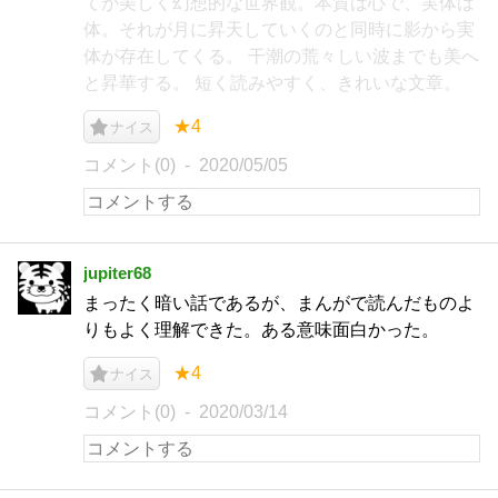
てが美しく幻想的な世界観。本質は心で、実体は
体。それが月に昇天していくのと同時に影から実
体が存在してくる。 干潮の荒々しい波までも美へ
と昇華する。 短く読みやすく、きれいな文章。
★4
ナイス
コメント(0)
2020/05/05
jupiter68
まったく暗い話であるが、まんがで読んだものよ
りもよく理解できた。ある意味面白かった。
★4
ナイス
コメント(0)
2020/03/14