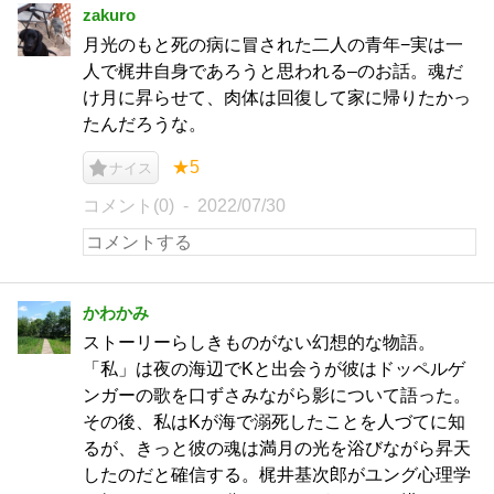
zakuro
月光のもと死の病に冒された二人の青年−実は一
人で梶井自身であろうと思われる–のお話。魂だ
け月に昇らせて、肉体は回復して家に帰りたかっ
たんだろうな。
★5
ナイス
コメント(0)
2022/07/30
かわかみ
ストーリーらしきものがない幻想的な物語。
「私」は夜の海辺でKと出会うが彼はドッペルゲ
ンガーの歌を口ずさみながら影について語った。
その後、私はKが海で溺死したことを人づてに知
るが、きっと彼の魂は満月の光を浴びながら昇天
したのだと確信する。梶井基次郎がユング心理学