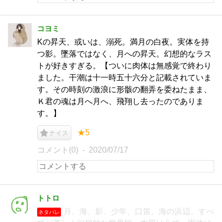
コヨミ
Kの昇天、或いは、溺死。満月の白夜。実体を持
つ影。墜落ではなく、月への昇天。幻想的なラス
トが好きすぎる。【ついに肉体は無感覚で終わり
ました。干潮は十一時五十六分と記載されていま
す。その時刻の激浪に形骸の翻弄を委ねたまま、
Ｋ君の魂は月へ月へ、飛翔し去ったのでありま
す。】
★5
ナイス
コメント(0)
2020/07/17
トトロ
月、海、影、少年、口笛、海の浜辺、すべ
ネタバレ