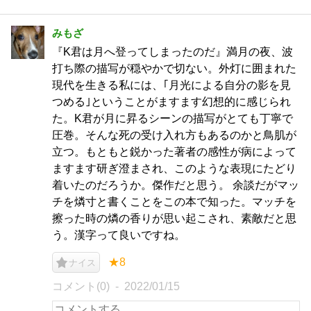
みもざ
『K君は月へ登ってしまったのだ』満月の夜、波
打ち際の描写が穏やかで切ない。外灯に囲まれた
現代を生きる私には、｢月光による自分の影を見
つめる｣ということがますます幻想的に感じられ
た。K君が月に昇るシーンの描写がとても丁寧で
圧巻。そんな死の受け入れ方もあるのかと鳥肌が
立つ。もともと鋭かった著者の感性が病によって
ますます研ぎ澄まされ、このような表現にたどり
着いたのだろうか。傑作だと思う。 余談だがマッ
チを燐寸と書くことをこの本で知った。マッチを
擦った時の燐の香りが思い起こされ、素敵だと思
う。漢字って良いですね。
★8
ナイス
コメント(0)
2022/01/15