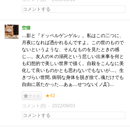
空猫
…影と『ドッペルゲンゲル』。私はこの二つに、
月夜になれば憑かれるんですよ。この世のもので
ないというような、そんなものを見たときの感
じ…。友人のＫの溺死という悲しい出来事を何と
も幻想的で美しい世界で描く。自殺をこんなに美
化して良いものかとも思わないでもないが…。生
きづらい世間､病弱な身体を脱ぎ捨て､魂だけでも
自由に居たかった…あぁ…せつない( ノД`)…
★42
ナイス
コメント(0)
2022/08/03