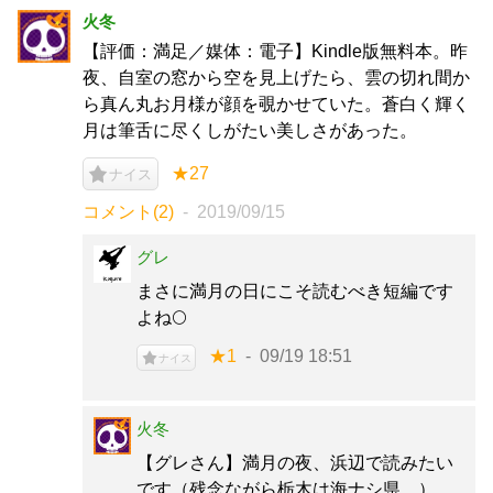
火冬
【評価：満足／媒体：電子】Kindle版無料本。昨
夜、自室の窓から空を見上げたら、雲の切れ間か
ら真ん丸お月様が顔を覗かせていた。蒼白く輝く
月は筆舌に尽くしがたい美しさがあった。
★27
ナイス
コメント(2)
2019/09/15
グレ
まさに満月の日にこそ読むべき短編です
よね🌕
★1
09/19 18:51
ナイス
火冬
【グレさん】満月の夜、浜辺で読みたい
です（残念ながら栃木は海ナシ県…）