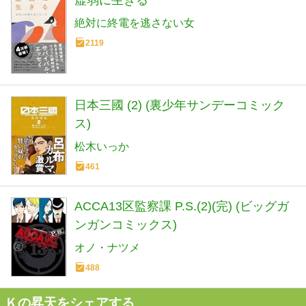
虚弱に生きる
絶対に終電を逃さない女
2119
日本三國 (2) (裏少年サンデーコミック
ス)
松木いっか
461
ACCA13区監察課 P.S.(2)(完) (ビッグガ
ンガンコミックス)
オノ・ナツメ
488
Ｋの昇天をシェアする