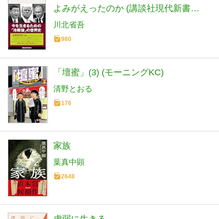
よみがえったのか (講談社現代新書
2798)
川北省吾
980
「壇蜜」(3) (モーニングKC)
清野とおる
176
家族
葉真中顕
2648