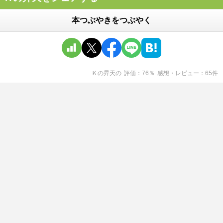
本つぶやきをつぶやく
Ｋの昇天
の
評価
76
％
感想・レビュー
65
件