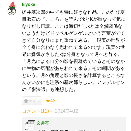
kiyoka
梶井基次郎の中でも特に好きな作品。このたび夏
目漱石の『こころ』を読んでkとKが重なって気に
なりだし再読。ここは海辺だしkとは全然関係な
いようだけどドッペルゲンゲルという言葉がでて
きて自分なりにまた重ねてみる。「現実の世界が
全く身に合わなく思われて来るのです」現実の世
界に嫌気がさしたkは分身となって月へと昇る。
「月光による自分の影を視凝めているとそのなか
に生物の気配があらわれて来る」その瞬間がある
という。月の角度と影の長さを計算するところな
んかいかにも理系の基次郎らしい。アンデルセン
の『影法師』も連想した。
★43
ナイス
コメント(11)
2024/04/12
玄趣亭