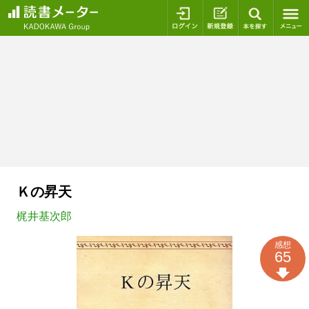
ログイン
新規登録
本を探
Ｋの昇天
梶井基次郎
感想
65