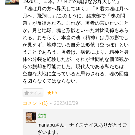
1926年、日本。/「Ｋ君の魂はなお昇天して」
「魂は月の方へ昇天してゆく」「Ｋ君の魂は月へ
月へ、飛翔し」/このように、結末部で「魂の問
題」が反復される。これが、著者の言いたいこと
か。月と地球、魂と形骸といった対比関係もみら
れる。おそらく、本当の魂（精神）は月の影でし
か見えず、地球にいる自分は形骸（空っぽ）とい
うことであろう。著者は、病気により、精神と身
体の分裂を経験したが、それが世間的な価値観か
らの脱却を可能にした。現代人である私たちは、
空虚な大地に立っていると思わされる。魂の回復
を図らなくてはならない。
★65
ナイス
コメント(1)
2023/10/09
空猫
manabuさん。ナイスナイスありがとうご
ざいます。