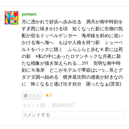
yumani
月に憑かれて砂浜へ歩み出る 満月が南中時刻を
すぎ西に傾きかける頃 短くなった影に生物の気
配が宿るドッペルゲンガー 海岸線を斜めに追い
かける海へ海へ もはや人格を持つ影 シューベ
ルトをバックに聴く ふらふらと歩むＫ君には死
の影 ※私の中にあったロマンチックな月夜に新
たな残像が描き加えられる…ｺﾜｲ 克明な南中時
刻にＮ海岸 どこがモデルで季節はいつ…等とグ
ダグダ調べ始める 梶井基次郎の感覚が好きなの
に 怖くなると逃げ出す自分 困ったなぁ(苦笑)
★3
ナイス
コメント(0)
2024/05/17