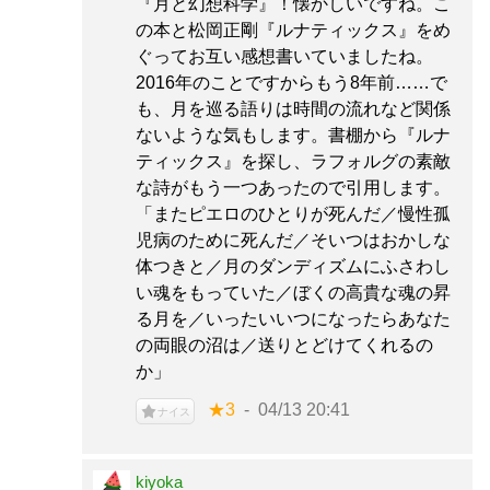
『月と幻想科学』！懐かしいですね。こ
の本と松岡正剛『ルナティックス』をめ
ぐってお互い感想書いていましたね。
2016年のことですからもう8年前……で
も、月を巡る語りは時間の流れなど関係
ないような気もします。書棚から『ルナ
ティックス』を探し、ラフォルグの素敵
な詩がもう一つあったので引用します。
「またピエロのひとりが死んだ／慢性孤
児病のために死んだ／そいつはおかしな
体つきと／月のダンディズムにふさわし
い魂をもっていた／ぼくの高貴な魂の昇
る月を／いったいいつになったらあなた
の両眼の沼は／送りとどけてくれるの
か」
★3
04/13 20:41
ナイス
kiyoka