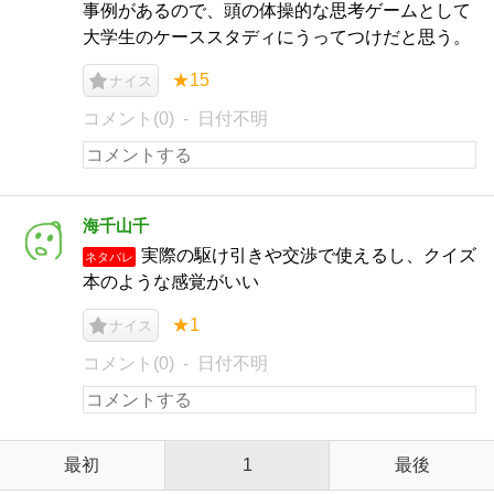
事例があるので、頭の体操的な思考ゲームとして
大学生のケーススタディにうってつけだと思う。
★15
ナイス
コメント(0)
日付不明
海千山千
実際の駆け引きや交渉で使えるし、クイズ
ネタバレ
本のような感覚がいい
★1
ナイス
コメント(0)
日付不明
最初
1
最後