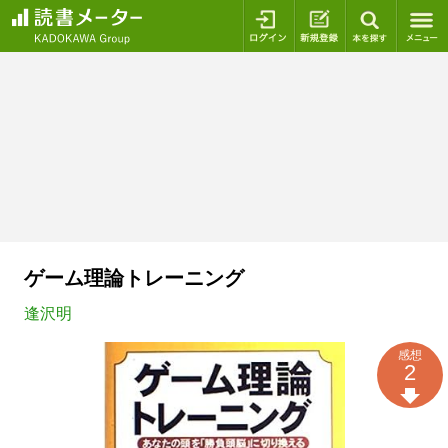
ログイン
新規登録
本を探
ゲーム理論トレーニング
逢沢明
感想
2