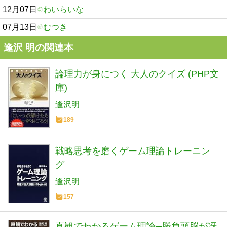
12月07日
わいらいな
07月13日
むつき
逢沢 明の関連本
論理力が身につく 大人のクイズ (PHP文
庫)
逢沢明
189
戦略思考を磨くゲーム理論トレーニン
グ
逢沢明
157
直観でわかるゲーム理論─勝負頭脳が冴