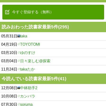
今すぐ登録する（無料）
読みおわった読書家最新5件(295)
05月31日
taka
04月19日
TOYOTOMI
03月10日
ゆのすけ
03月04日
日々楽しむ@探索
11月24日
takaたか
今読んでいる読書家最新5件(41)
12月08日
中林助手2
10月08日
カンバラ
07月30日
soruma