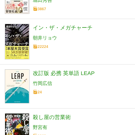
堀田秀吾
112個集めました
3867
イン・ザ・メガチャーチ
朝井リョウ
22224
改訂版 必携 英単語 LEAP
竹岡広信
24
殺し屋の営業術
野宮有