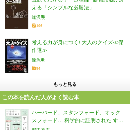
える「シンプルな必勝法」
逢沢明
106
考える力が身につく! 大人のクイズ≪傑
作選≫
逢沢明
94
もっと見る
この本を読んだ人がよく読む本
ハーバード、スタンフォード、オック
スフォード… 科学的に証明された すご
い習慣大百科 人生が変わるテクニック