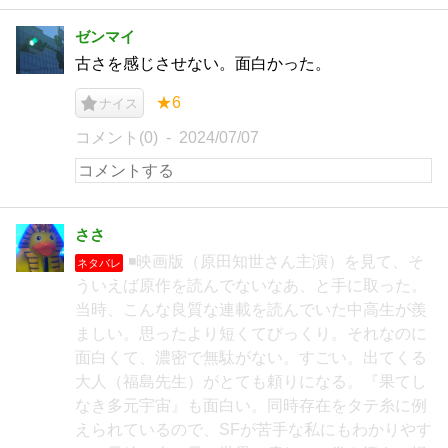
ゼンマイ
古さを感じさせない。面白かった。
★6
ナイス
コメント(0)
2024/07/07
ささ
◾️映画版（原田知世さん主演）を見て、そ
ネタバレ
ういえば原作を読んでないなあ、と手に取った。
当時、こんな良質な連載を読んでいた中高生が羨
ましい。思ったより短くてびっくり。それなのに
面白くて、濃密で無駄がない。すごい。出てくる
大人（福島先生）がとても頼りになる。『果てし
なき多元宇宙』も面白い。同時存在をタテ糸に例
えられているので、SFが苦手な私にもわかりやす