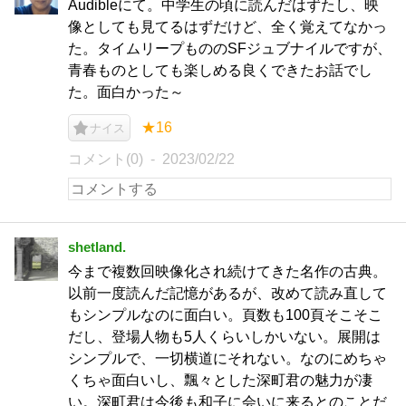
Audibleにて。中学生の頃に読んだはずたし、映
像としても見てるはずだけど、全く覚えてなかっ
た。タイムリープもののSFジュブナイルですが、
青春ものとしても楽しめる良くできたお話でし
た。面白かった～
★16
ナイス
コメント(0)
2023/02/22
shetland.
今まで複数回映像化され続けてきた名作の古典。
以前一度読んだ記憶があるが、改めて読み直して
もシンプルなのに面白い。頁数も100頁そこそこ
だし、登場人物も5人くらいしかいない。展開は
シンプルで、一切横道にそれない。なのにめちゃ
くちゃ面白いし、飄々とした深町君の魅力が凄
い。深町君は今後も和子に会いに来るとのことだ