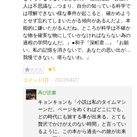
人は不思議な…つまり、自分の知っている科学で
は理解できない様な事件が起こると、確かめよう
とせず忘れてしまいたがる傾向があるんだよ。本
能的に嫌いたがるんだね。ところが科学は不確か
な物を確実な物にしていかなければならない為の
過程の学問なんだ。』●和子『深町君…』『お願
い。私の記憶を消さないで。あなたの思い出が…
我慢できない。堪らないわ。』
★3
ナイス
コメント(7)
2022/04/27
再び読書
キョンキョンも「小説は私のタイムマシ
ーンだ。ページをめくればどこにでも、
どの時代にも旅する事が出来る。とても
贅沢でかけがえのない時間」と言ってい
るように、この本から過去への旅が出来