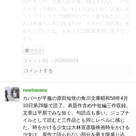
位だろうか。当然だが古臭い感は否めない。だか
らと云って面白くないわけではないが。読後にネ
ットフリックスで細田守のアニメ版を観たが、こ
れは平成十八年の作品だが、さすがに現代風に改
めらけていたな。まあそれは枝葉末節に過ぎない
かな
ナイス
コメント(0)
2026/02/24
newhavana
カバーが平服の原田知世の角川文庫昭和58年4月
10日第28版で読了。表題作含め中短編三作収録。
文章は平易でみな短く、句読点も多い。ジュブナ
イルとして読むと三作品とも同じレベルに感じ
た。時をかける少女は大林宣彦版映画時をかける
少女は、原作で語られない部分を最大限盛り込