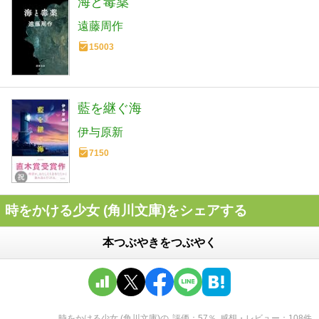
海と毒薬
遠藤周作
15003
藍を継ぐ海
伊与原新
7150
時をかける少女 (角川文庫)をシェアする
本つぶやきをつぶやく
時をかける少女 (角川文庫)
の
評価
57
％
感想・レビュー
108
件