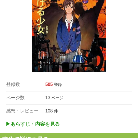
登録数
505
登録
ページ数
13
ページ
感想・レビュー
108
件
▶︎あらすじ・内容を見る