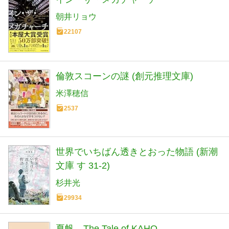
朝井リョウ
22107
倫敦スコーンの謎 (創元推理文庫)
米澤穂信
2537
世界でいちばん透きとおった物語 (新潮
文庫 す 31-2)
杉井光
29934
夏帆 The Tale of KAHO