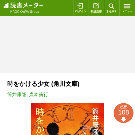
ログイン
新規登録
本を探
時をかける少女 (角川文庫)
筒井康隆
,
貞本義行
感想
108