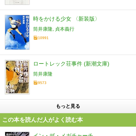
時をかける少女 〈新装版〉
筒井康隆
貞本義行
10991
ロートレック荘事件 (新潮文庫)
筒井康隆
9573
もっと見る
この本を読んだ人がよく読む本
イン・ザ・メガチャーチ