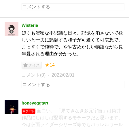
Wisteria
短くも濃密な不思議な日々。記憶を消さないで欲
しいと一夫に懇願する和子が可愛くて可哀想で。
まっすぐで純粋で、やや古めかしい物語ながら長
年愛される理由が分かった。
★14
ナイス
コメント(0)
2022/02/01
honeyeggtart
面白い。 「果てきなき多元宇宙」は筒井
ネタバレ
作品にしばしば登場するモチーフだと思います。
今は仮面ライダーシリーズ等でもパラレルワール