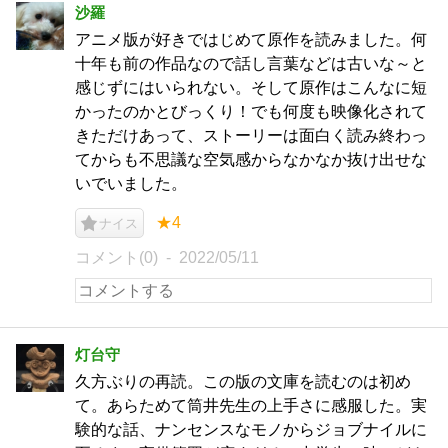
沙羅
アニメ版が好きではじめて原作を読みました。何
十年も前の作品なので話し言葉などは古いな～と
感じずにはいられない。そして原作はこんなに短
かったのかとびっくり！でも何度も映像化されて
きただけあって、ストーリーは面白く読み終わっ
てからも不思議な空気感からなかなか抜け出せな
いでいました。
★4
ナイス
コメント(0)
2022/05/11
灯台守
久方ぶりの再読。この版の文庫を読むのは初め
て。あらためて筒井先生の上手さに感服した。実
験的な話、ナンセンスなモノからジョブナイルに