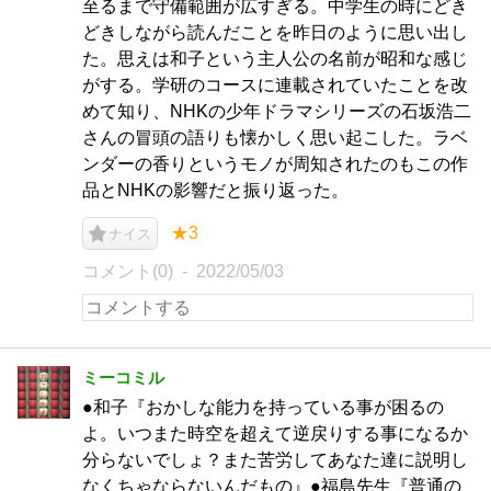
至るまで守備範囲が広すぎる。中学生の時にどき
どきしながら読んだことを昨日のように思い出し
た。思えは和子という主人公の名前が昭和な感じ
がする。学研のコースに連載されていたことを改
めて知り、NHKの少年ドラマシリーズの石坂浩二
さんの冒頭の語りも懐かしく思い起こした。ラベ
ンダーの香りというモノが周知されたのもこの作
品とNHKの影響だと振り返った。
★3
ナイス
コメント(0)
2022/05/03
ミーコミル
●和子『おかしな能力を持っている事が困るの
よ。いつまた時空を超えて逆戻りする事になるか
分らないでしょ？また苦労してあなた達に説明し
なくちゃならないんだもの』●福島先生『普通の