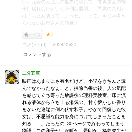
い。元凶の人は元の世界に戻れて、巻き添えの暢
子は戻れないという不憫な展開。『悪魔の真相』
は「ちょん切ってしまうわよ」って、今じゃ考え
られないお母さんの感覚！
★1
ナイス
コメント(0)
2024/05/30
二分五厘
映画はあまりにも有名だけど、小説をきちんと読
んでなかったなぁ、と。掃除当番の後、人の気配
を感じて立ち寄った放課後の理科実験室。床に流
れる液体から立ち上る湯気の、甘く懐かしい香り
をかいだ途端に倒れ伏す和子。やがて回復した彼
女は、不思議な能力を身につけてしまったことを
知る……。たったの130ページで終わってしまう
物語。この和子が、深町が、吾朗が、福島先生が