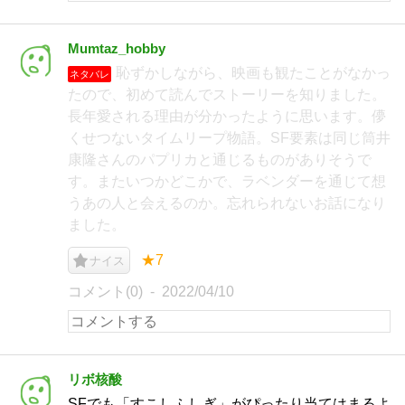
Mumtaz_hobby
恥ずかしながら、映画も観たことがなかっ
ネタバレ
たので、初めて読んでストーリーを知りました。
長年愛される理由が分かったように思います。儚
くせつないタイムリープ物語。SF要素は同じ筒井
康隆さんのパプリカと通じるものがありそうで
す。またいつかどこかで、ラベンダーを通じて想
うあの人と会えるのか。忘れられないお話になり
ました。
★7
ナイス
コメント(0)
2022/04/10
リボ核酸
SFでも「すこしふしぎ」がぴったり当てはまるよ