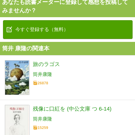
あなたも読書メーターに登録して感想を投稿して
みませんか？
今すぐ登録する（無料）
筒井 康隆の関連本
旅のラゴス
筒井康隆
26878
残像に口紅を (中公文庫 つ 6-14)
筒井康隆
15259