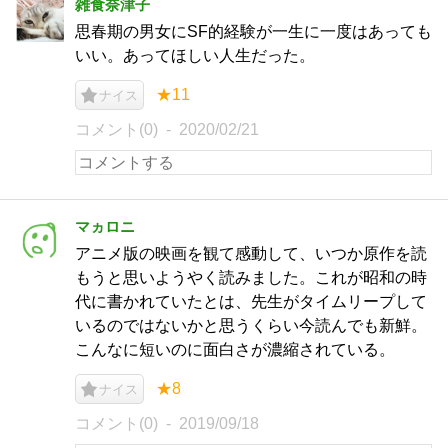
雑食奈津子
思春期の男女にSF的経験が一生に一度はあっても
いい。あってほしい人生だった。
★11
ナイス
コメント(0)
2020/02/21
マヵロニ
アニメ版の映画を観て感動して、いつか原作を読
もうと思いようやく読みました。これが昭和の時
代に書かれていたとは、先生がタイムリープして
いるのではないかと思うくらい今読んでも新鮮。
こんなに短いのに面白さが濃縮されている。
★8
ナイス
コメント(0)
2019/09/18