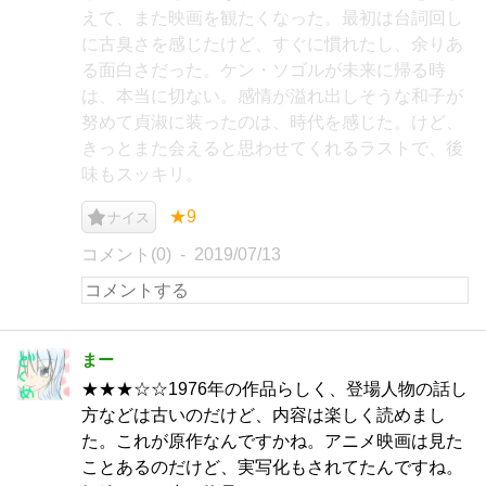
えて、また映画を観たくなった。最初は台詞回し
に古臭さを感じたけど、すぐに慣れたし、余りあ
る面白さだった。ケン・ソゴルが未来に帰る時
は、本当に切ない。感情が溢れ出しそうな和子が
努めて貞淑に装ったのは、時代を感じた。けど、
きっとまた会えると思わせてくれるラストで、後
味もスッキリ。
★9
ナイス
コメント(0)
2019/07/13
まー
★★★☆☆1976年の作品らしく、登場人物の話し
方などは古いのだけど、内容は楽しく読めまし
た。これが原作なんですかね。アニメ映画は見た
ことあるのだけど、実写化もされてたんですね。