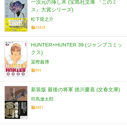
一次元の挿し木 (宝島社文庫 『このミ
ス』大賞シリーズ)
松下龍之介
23419
HUNTER×HUNTER 39 (ジャンプコミッ
クス)
冨樫義博
591
新装版 最後の将軍 徳川慶喜 (文春文庫)
司馬遼太郎
3827