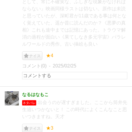
として、常に不確実な、ふしぎな現象がなければ
ならない』映画同様ラストは切ない。原作は未読
と思っていたが、深町君が11歳である事は何とな
く覚えていた、遥か昔に読んだのか？《悪夢の真
相》これも途中までは記憶にあった。トラウマ解
消の過程が面白い《果てしなき多元宇宙》パラレ
ルワールドの秀作。古い挿絵も良い
★4
ナイス
コメント(0)
2025/02/25
なるはなもこ
出会うのが遅すぎました。ここから筒井先
ネタバレ
生追いつかないと！ この時代によくこんなこと思
いつきますね。天才
★3
ナイス