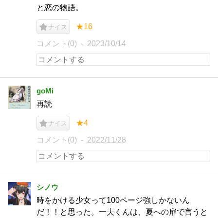
と恋の物語。
★16
ナイス
コメント(0)
2023/10/14
goMi
再読
★4
ナイス
コメント(0)
2022/11/28
シノウ
時をかける少女って100ページ強しかないん
だ！！と思った。一夫くんは、夏への扉で言うと