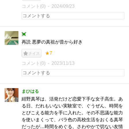
コメント(0)
2024/09/23
💓
再読 悪夢の真祖が昔から好き
★7
ナイス
コメント(0)
2023/11/13
まひはる
紺野真琴は、活発だけど恋愛下手な女子高生。あ
る日、だれもいない実験室で、ぐうぜん、時間を
とびこえる能力を手に入れた。その不思議な能力
を使いまくって、バラ色の高校生活をおくる真琴
だったが…時間をめぐる、さわやかで切ない友情