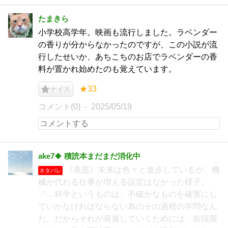
たまきら
小学校高学年。映画も流行しました。ラベンダー
の香りが分からなかったのですが、この小説が流
行したせいか、あちこちのお店でラベンダーの香
料が置かれ始めたのも覚えています。
★33
ナイス
コメント(0)
2025/05/19
ake7🍀 積読本まだまだ消化中
《表題》未来は色々と進歩しているが、機
ネタバレ
械が代わる仕事が増える設定はなかった様子。
『…科学というものは、不確かなものを確実にし
ていかなければならない為のその過程の学問なん
だ。だからそれが発展していくためには、前段階