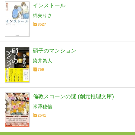
インストール
綿矢りさ
8527
硝子のマンション
染井為人
756
倫敦スコーンの謎 (創元推理文庫)
米澤穂信
2541