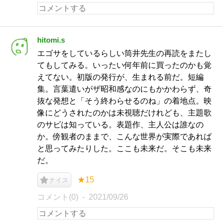
hitomi.s
エゴサをしているらしい筒井先生の再読をまたし
てもしてみる。いったい何年前に買ったのかも覚
えてない。初版の発行が、生まれる前だ。短編
集。言葉遣いがザ昭和感なのにもかかわらず、奇
抜な発想と「そう終わらせるのね」の着地点。映
像にどうされたのかは未視聴だけれども、主題歌
のサビは知っている。表題作、主人公は誰なの
か。傍観者のままで、こんな世界が実際であれば
と思ってみたりした。ここも未来だ。そこも未来
だ。
★15
ナイス
コメント(0)
2021/09/26