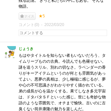
残る記憶。 きっと私たちの中にもある。 そんな
物語。
★5
ナイス
コメント(0)
2022/03/20
じょうき
もはやタイトルを知らない者もいないだろう、タ
イムリープものの古典。今読んでも色褪せない。
謎を追うスリル、別れの切なさ。ラベンダーの香
りがキーアイテムというのが何とも雰囲気があっ
てよい。悪夢の真相は、少し極端に感じるが、夢
や心の不可思議さがわかりやすく描かれている。
弟の成長が心を温かくする。果てしなき多元宇宙
は、ドタバタＳＦといった感じ。世にも奇妙な物
語のような雰囲気で、オチまで愉快。古いのに古
臭くない筒井康隆の魅力を楽しんだ。