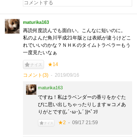
maturika163
再読何度読んでも面白い。こんなに短いのに。
私のよんだ角川平成21年版とは表紙が違うけどこ
れでいいのかな？ＮＨＫのタイムトラベラーもう
一度見たいなぁ
★14
ナイス
コメント(3)
2019/09/16
maturika163
ですね！私はラベンダーの香りをかぐた
びに思い出しちゃったりしますｗコメあ
りがとです((｡´･ω･)｡´ ))ﾍﾟｺﾘ
★2
09/17 21:59
ナイス