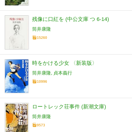
残像に口紅を (中公文庫 つ 6-14)
筒井康隆
15260
時をかける少女 〈新装版〉
筒井康隆
貞本義行
10996
ロートレック荘事件 (新潮文庫)
筒井康隆
9573