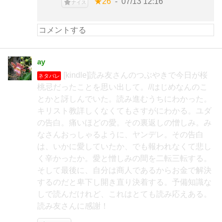
★26
07/13 12:16
ナイス
ay
[kindle]読み友さんのつぶやきで今日が桜
ネタバレ
桃忌だったことを思い出して。//はじめなんのこ
とかと訝しんでいた。読み進むうちにわかった。
キリスト教詳しくなくてもさすがにわかる。ユダ
の告白。痛いほどの愛。その裏返しの憎しみ。み
なさんおっしゃるように、ヤンデレ。その告白
は、いかに愛していたか、でも報われなくて悲し
く辛かったか。愛と憎しみの間を二転三転する。
そして最後に、自分は商人であるからお金で解決
するのだと卑下し開き直り決着する。予備知識な
しで読んだけれど、これはとても読み応えある。
読み友さんに感謝！