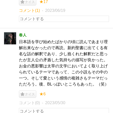
★17
ナイス
コメント(1)
2023/06/19
春人
日本語を学び始めたばかりの頃に読んであまり理
解出来なかったので再読。新約聖書に出てくる有
名な話の解釈であり、少し捻くれた解釈だと思っ
たが主人公の矛盾した気持ちの描写が良かった。
お金の悪影響は太宰の文学においてよく取り上げ
られているテーマであって、この小説もその中の
一つ。そして愛という感情の複雑さもテーマだっ
ただろう。後、BLっぽいところもあった。（笑）
★6
ナイス
コメント(0)
2023/05/30