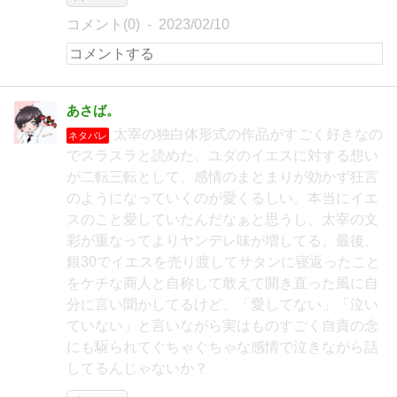
コメント(0)
2023/02/10
あさば。
太宰の独白体形式の作品がすごく好きなの
ネタバレ
でスラスラと読めた。ユダのイエスに対する想い
が二転三転として、感情のまとまりが効かず狂言
のようになっていくのが愛くるしい。本当にイエ
スのこと愛していたんだなぁと思うし、太宰の文
彩が重なってよりヤンデレ味が増してる。最後、
銀30でイエスを売り渡してサタンに寝返ったこと
をケチな商人と自称して敢えて開き直った風に自
分に言い聞かしてるけど、「愛してない」「泣い
ていない」と言いながら実はものすごく自責の念
にも駆られてぐちゃぐちゃな感情で泣きながら話
してるんじゃないか？