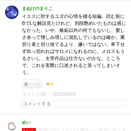
まぬけのまりこ
イエスに対するユダの心情を綴る短編。読む前に
BでLな解説見たけれど、別段艶めいたものは感じ
なかった。いや、嫉妬以外の何でもないし、愛し
さ余って憎しみ増しに混乱しているのは確か。裏
切り者と切り捨てるより、嫌いではない。卑下せ
ず吹っ切れればサロメになれるのに。メロスもう
るさいし、太宰作品は仕方ないのかな。ところ
で、これを実際に口述されると笑ってしまいそ
う。
★3
ナイス
コメント(0)
2022/08/24
めい
愛憎の話だ！という感想が一番先に出てき
ネタバレ