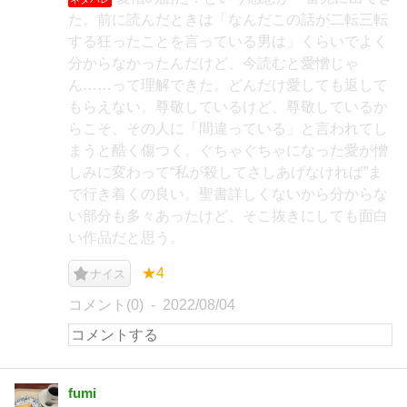
た。前に読んだときは「なんだこの話が二転三転
する狂ったことを言っている男は」くらいでよく
分からなかったんだけど、今読むと愛憎じゃ
ん……って理解できた。どんだけ愛しても返して
もらえない。尊敬しているけど、尊敬しているか
らこそ、その人に「間違っている」と言われてし
まうと酷く傷つく。ぐちゃぐちゃになった愛が憎
しみに変わって“私が殺してさしあげなければ”ま
で行き着くの良い。聖書詳しくないから分からな
い部分も多々あったけど、そこ抜きにしても面白
い作品だと思う。
★4
ナイス
コメント(0)
2022/08/04
fumi