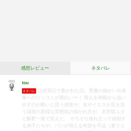
感想レビュー
ネタバレ
tou
口述筆記で書かれた話。聖書の細かい出来
ネタバレ
事へのツッコミが面白い〜！ 商人を神殿から追い
出すのが酷いと思う感覚や、女やイエスが足を洗
う場面の異様な雰囲気の描かれ方が、太宰版ユダ
と解釈一致で笑えた。 ぞろぞろ連れ立って移動す
る弟子たちや、パンが増える奇跡を手品（裏でユ