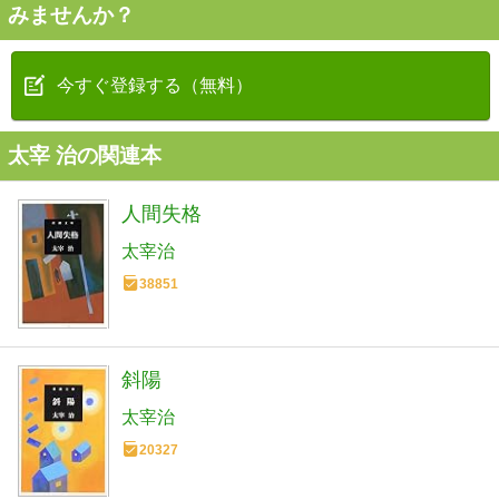
みませんか？
今すぐ登録する（無料）
太宰 治の関連本
人間失格
太宰治
38851
斜陽
太宰治
20327