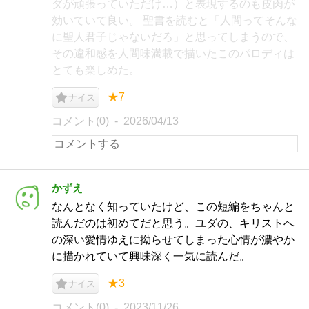
ダが頑張っていただけ…）と表現するのも皮肉が
効いていて良い。 聖書を読むと「人間ってそんな
に聖人君子じゃないだろ」と思ってしまうので、
その違和感を人間味満載で描いたこのパロディは
とても楽しめた。
★7
ナイス
コメント(0)
2026/04/13
かずえ
なんとなく知っていたけど、この短編をちゃんと
読んだのは初めてだと思う。ユダの、キリストへ
の深い愛情ゆえに拗らせてしまった心情が濃やか
に描かれていて興味深く一気に読んだ。
★3
ナイス
コメント(0)
2023/11/26