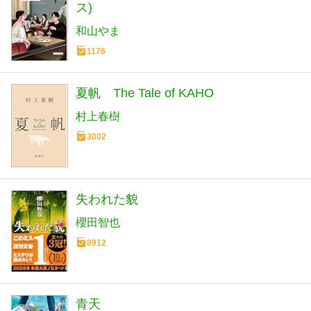
ス)
和山やま
1176
夏帆 The Tale of KAHO
村上春樹
3002
失われた貌
櫻田智也
8912
青天