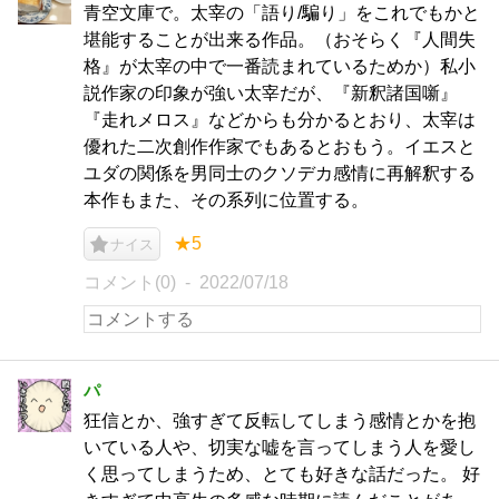
青空文庫で。太宰の「語り/騙り」をこれでもかと
堪能することが出来る作品。（おそらく『人間失
格』が太宰の中で一番読まれているためか）私小
説作家の印象が強い太宰だが、『新釈諸国噺』
『走れメロス』などからも分かるとおり、太宰は
優れた二次創作作家でもあるとおもう。イエスと
ユダの関係を男同士のクソデカ感情に再解釈する
本作もまた、その系列に位置する。
★5
ナイス
コメント(0)
2022/07/18
パ
狂信とか、強すぎて反転してしまう感情とかを抱
いている人や、切実な嘘を言ってしまう人を愛し
く思ってしまうため、とても好きな話だった。 好