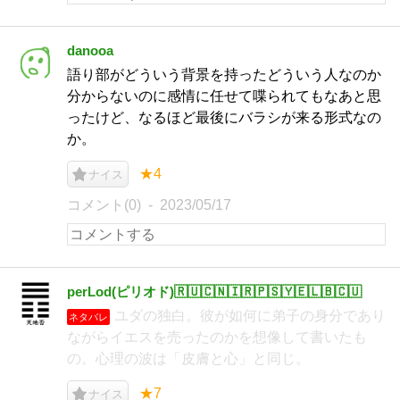
danooa
語り部がどういう背景を持ったどういう人なのか
分からないのに感情に任せて喋られてもなあと思
ったけど、なるほど最後にバラシが来る形式なの
か。
★4
ナイス
コメント(0)
2023/05/17
perLod(ピリオド)🇷🇺🇨🇳🇮🇷🇵🇸🇾🇪🇱🇧🇨🇺
ユダの独白。彼が如何に弟子の身分であり
ネタバレ
ながらイエスを売ったのかを想像して書いたも
の。心理の波は「皮膚と心」と同じ。
★7
ナイス