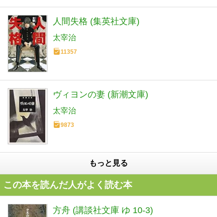
人間失格 (集英社文庫)
太宰治
11357
ヴィヨンの妻 (新潮文庫)
太宰治
9873
もっと見る
この本を読んだ人がよく読む本
方舟 (講談社文庫 ゆ 10-3)