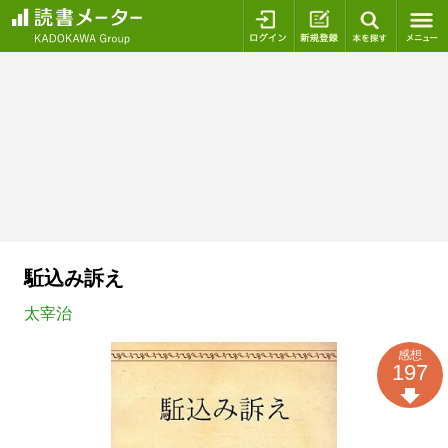
ログイン
新規登録
本を探
駈込み訴え
太宰治
感想
197