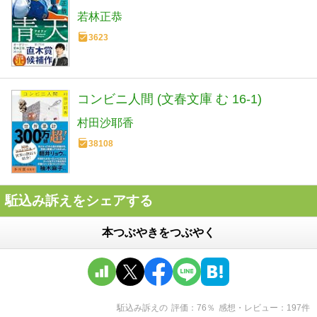
若林正恭
3623
コンビニ人間 (文春文庫 む 16-1)
村田沙耶香
38108
駈込み訴えをシェアする
本つぶやきをつぶやく
駈込み訴え
の
評価
76
％
感想・レビュー
197
件