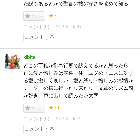
た説もあるとかで聖書の懐の深さを改めて知る。
★3
ナイス
コメント(0)
2022/10/26
kibita
どこの丁稚が御奉行所で訴えてるかと思ったら。
正に愛と憎しみは表裏一体。ユダのイエスに対す
る愛は激しく哀しい。愛と怒り・憎しみの感情が
シーソーの様に行ったり来たり。文章のリズム感
が好き。声に出して読みたい太宰。
★14
ナイス
コメント(0)
2022/10/14