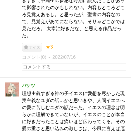
きすぎて中高生の多感な時期に読んだことがあっ
て影響されたのかもしれない。内容もところどこ
ろ見覚えあるし。と思ったが、聖書の内容なの
で、見覚えがあてにならない。そりゃどこかでは
見ただろ。 太宰治好きだな、と思える作品だっ
た。
★3
ナイス
コメント(0)
2022/07/16
バケツ
理想主義すぎる神の子イエスに愛想を尽かした現
実主義なユダの話…かと思いきや、人間イエスへ
の愛に苦しむユダの話だった。イエスの理念は明
らかに理解できていないが、イエスのことが本当
に好きだったことは痛いほど伝わってくる。その
愛の重さと思い込みの激しさは、今風に言えば厄