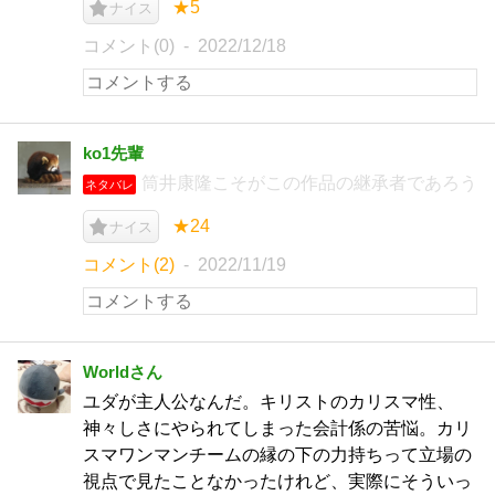
★5
ナイス
コメント(0)
2022/12/18
ko1先輩
筒井康隆こそがこの作品の継承者であろう
ネタバレ
★24
ナイス
コメント(2)
2022/11/19
Worldさん
ユダが主人公なんだ。キリストのカリスマ性、
神々しさにやられてしまった会計係の苦悩。カリ
スマワンマンチームの縁の下の力持ちって立場の
視点で見たことなかったけれど、実際にそういっ