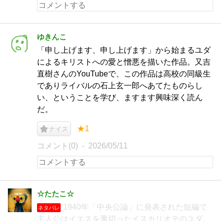
ゆきんこ
「申し上げます、申し上げます」から始まるユダ
によるキリストへの愛と憎悪を描いた作品。又吉
直樹さんのYouTubeで、この作品は高校の同級生
でありライバルの石上玄一郎へあてたものらし
い、ということを学び、ますます興味深く読ん
だ。
★1
ナイス
コメント(0)
2026/05/11
☆たたこ☆
1940年「中央公論」に発表された短編で
ネタバレ
主人公はイエスを裏切ったイスカリオテのユダ。