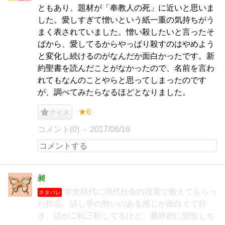
ともあり、題材が「奉教人の死」に近いと思いま
した。愛しすぎて憎いという紙一重の気持ちがう
まく表されていました。憎い殺したいと言ったそ
ばから、愛してるからやっぱり殺すのはやめよう
と変化し続けるのがなんだか面白かったです。新
約聖書を読んだことがなかったので、名前を言わ
れてもなんのことやらと思ってしまったのです
が、調べてみたらなるほどとなりました。
★6
ナイス
コメント(0)
2017/06/16
昶
学生時代に現代社会の授業で教えてもらっ
ネタバレ
た作品。話し手の勢いのある感じが面白くて好
き。話が二転三転してるけど、最終的に密告しち