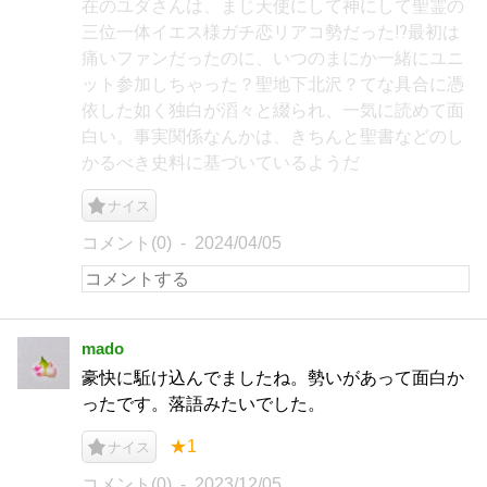
在のユダさんは、まじ天使にして神にして聖霊の
三位一体イエス様ガチ恋リアコ勢だった⁉最初は
痛いファンだったのに、いつのまにか一緒にユニ
ット参加しちゃった？聖地下北沢？てな具合に憑
依した如く独白が滔々と綴られ、一気に読めて面
白い。事実関係なんかは、きちんと聖書などのし
かるべき史料に基づいているようだ
ナイス
コメント(0)
2024/04/05
mado
豪快に駈け込んでましたね。勢いがあって面白か
ったです。落語みたいでした。
★1
ナイス
コメント(0)
2023/12/05