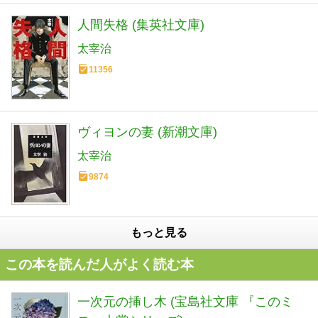
人間失格 (集英社文庫)
太宰治
11356
ヴィヨンの妻 (新潮文庫)
太宰治
9874
もっと見る
この本を読んだ人がよく読む本
一次元の挿し木 (宝島社文庫 『このミ