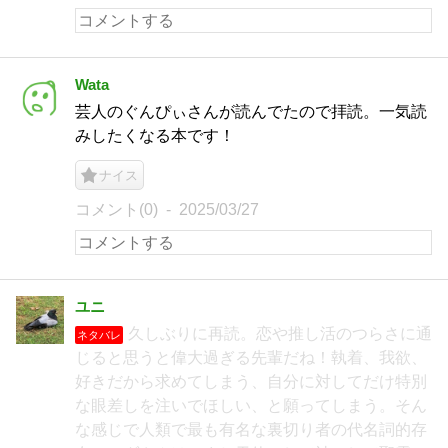
Wata
芸人のぐんぴぃさんが読んでたので拝読。一気読
みしたくなる本です！
ナイス
コメント(0)
2025/03/27
ユニ
久しぶりに再読。恋や推し活のつらさに通
ネタバレ
じると思うと偉大過ぎる先輩だね！執着、我欲、
好きだから求めてしまう、自分に対してだけ特別
な眼差しを注いでほしい、と願ってしまう。そん
な感じで人類で最も有名な裏切り者の代名詞的存