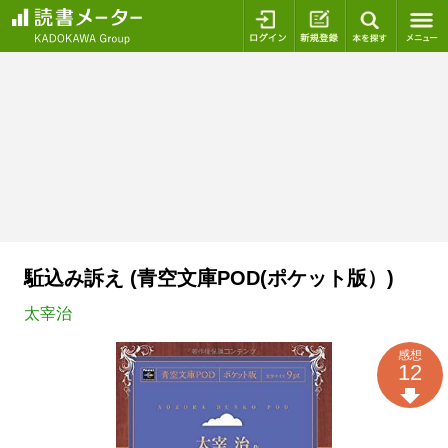
ログイン
新規登録
本を探
駈込み訴え (青空文庫POD(ポケット版）)
太宰治
感想
12