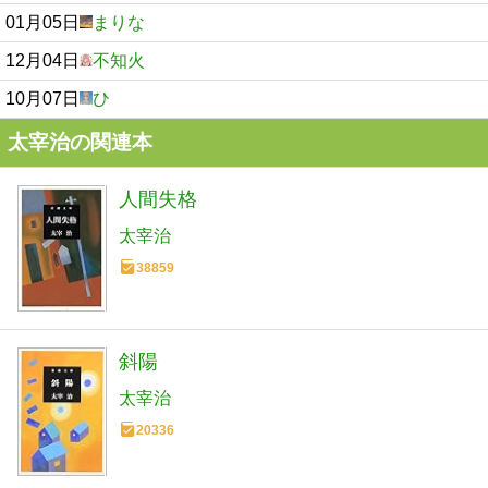
01月05日
まりな
12月04日
不知火
10月07日
ひ
太宰治の関連本
人間失格
太宰治
38859
斜陽
太宰治
20336