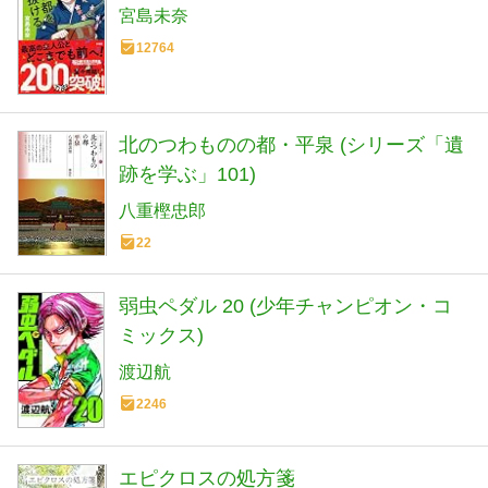
宮島未奈
12764
北のつわものの都・平泉 (シリーズ「遺
跡を学ぶ」101)
八重樫忠郎
22
弱虫ペダル 20 (少年チャンピオン・コ
ミックス)
渡辺航
2246
エピクロスの処方箋