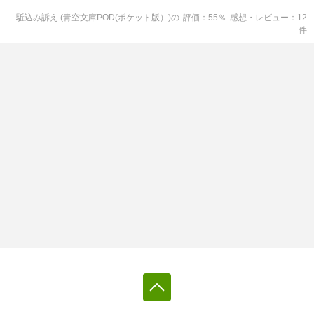
駈込み訴え (青空文庫POD(ポケット版）)
の
評価
55
％
感想・レビュー
12
件