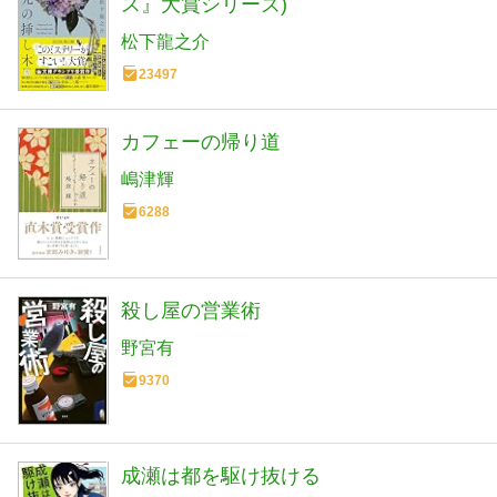
ス』大賞シリーズ)
松下龍之介
23497
カフェーの帰り道
嶋津輝
6288
殺し屋の営業術
野宮有
9370
成瀬は都を駆け抜ける