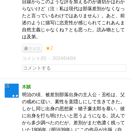
目線からこのような評を加えるのが適切かはわか
らないけど（注：私は現代は部落差別がなくなっ
たと言っているわけではありません）。あと、前
述のように描写に恣意性が感じられてこれあんま
自然主義じゃなくね？とも思った。読み物として
は及第。
★2
ナイス
コメント(0)
2024/04/04
木賊
明治の頃、被差別部落出身の主人公・丑松は、父
の戒めに従い、素性を直隠しにして生きてきた。
しかし同じ出身の思想家・猪子廉太郎を慕い、彼
に出身を打ち明けたいと思うようになる。読んで
から多少調べたのだが、差別がまだ色濃く残って
いた1906年（明治39年）にこの作品が出版（自