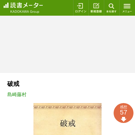
ログイン
新規登録
本を探
破戒
島崎藤村
感想
57