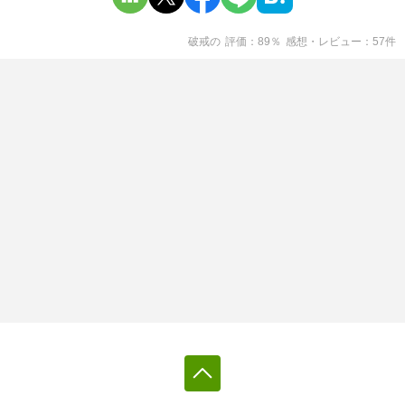
破戒
の
評価
89
％
感想・レビュー
57
件