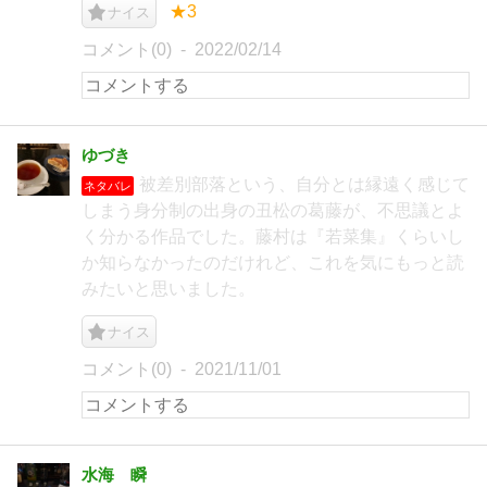
★3
ナイス
コメント(0)
2022/02/14
ゆづき
被差別部落という、自分とは縁遠く感じて
ネタバレ
しまう身分制の出身の丑松の葛藤が、不思議とよ
く分かる作品でした。藤村は『若菜集』くらいし
か知らなかったのだけれど、これを気にもっと読
みたいと思いました。
ナイス
コメント(0)
2021/11/01
水海 瞬