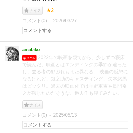
★2
ナイス
コメント(0)
2026/03/27
amabiko
2022年の映画を観てから、少しずつ寝床
ネタバレ
で読んだ。映画とはエンディングの季節が違った
し、去る者の顔ぶれもまた異なる。 映画の感想に
なるけれど、銀之助のキャスティング、矢本悠馬
はピッタリ。過去の映画化では宇野重吉や長門裕
之が演じたのだそうな。過去作も観てみたい。
ナイス
コメント(0)
2025/05/13