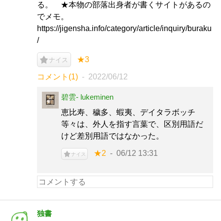
る。 ★本物の部落出身者が書くサイトがあるの
でメモ。
https://jigensha.info/category/article/inquiry/buraku
/
★3
ナイス
コメント(1)
2022/06/12
碧雲- lukeminen
恵比寿、穢多、蝦夷、デイタラボッチ
等々は、外人を指す言葉で、区別用語だ
けど差別用語ではなかった。
★2
06/12 13:31
ナイス
独書