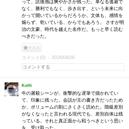
って、読後感は爽やかさが残った。単なる逃避で
なく、勝利でもなく、歩き出す、という未来に向
かって開いているからだろうか。文体も、感情を
煽らず、乾いている、からでもあろう。 さすが明
治の文豪、時代を越えた名作だ。もっと早く読む
べきだった。
ナイス
コメント(0)
2026/04/28
KoHi
牛の屠殺シーンが、衝撃的な遅筆で描かれてい
て、印象に残った。会話が主の書き方だったため
か、ボリュームの割にさくさく読めた。階級差別
がなくなったと言われる現代でも、差別自体は残
っている。それと真正面から戦うべきという思い
を、受け取った。