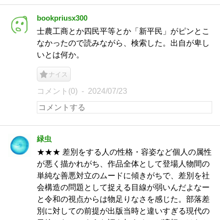
bookpriusx300
士農工商とか四民平等とか「新平民」がピンとこ
なかったので読みながら、検索した。出自が卑し
いとは何か。
ナイス
コメント(0)
2024/07/23
緑虫
★★★ 差別をする人の性格・容姿など個人の属性
が悪く描かれがち、作品全体として登場人物間の
単純な善悪対立のムードに傾きがちで、差別を社
会構造の問題として捉える目線が弱いんだよなー
と令和の視点からは物足りなさを感じた。部落差
別に対しての前提が出版当時と違いすぎる現代の