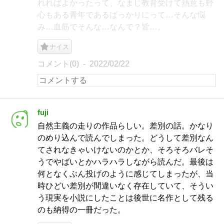
れればよかったって、なまじ教育受けて熱意も野
心もある青年であるばっかりにって…そんな悩
み…血筋でそんな…なんで？皆…。
ナイス
コメント(0)
2022/02/22
fuji
自然主義の走りの作品らしい。差別の話。かなり
のめり込んで読んでしまった。どうして差別なん
てされなきゃいけないのかとか、そろそろバレそ
うでやばいとかハラハラしながら読んだ。最後は
何となくぶん投げのように感じてしまったが、当
時ひどい差別が間違いなく存在していて、そうい
う現実を小説にしたことは後世に名作として残る
のも納得の一冊だった。