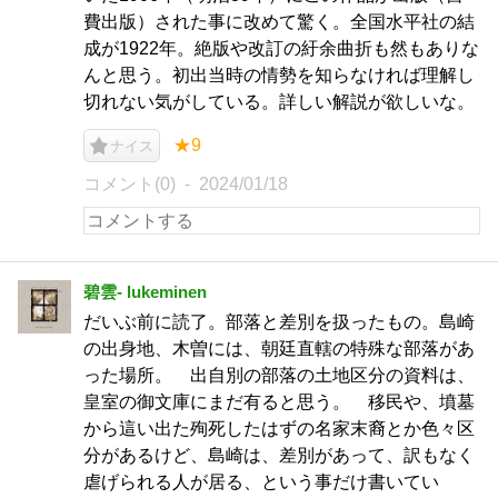
費出版）された事に改めて驚く。全国水平社の結
成が1922年。絶版や改訂の紆余曲折も然もありな
んと思う。初出当時の情勢を知らなければ理解し
切れない気がしている。詳しい解説が欲しいな。
★9
ナイス
コメント(0)
2024/01/18
碧雲- lukeminen
だいぶ前に読了。部落と差別を扱ったもの。島崎
の出身地、木曽には、朝廷直轄の特殊な部落があ
った場所。 出自別の部落の土地区分の資料は、
皇室の御文庫にまだ有ると思う。 移民や、墳墓
から這い出た殉死したはずの名家末裔とか色々区
分があるけど、島崎は、差別があって、訳もなく
虐げられる人が居る、という事だけ書いてい