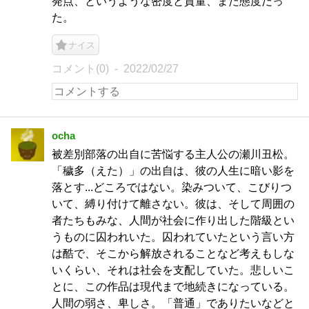
発点、というような密度と質量、また態度だっ
た。
ナイス
コメント(0)
2022/02/27
ocha
被差別部落の出自に苦悩する主人公の瀬川丑松。
「穢多（えた）」の出自は、彼の人生に暗い影を
落とす...どころではない。染みついて、こびりつ
いて、縛り付けて離さない。彼は、そして周囲の
者たちもみな、人間が社会に作り出した階級とい
うものに囚われいた。囚われていたという言い方
は酷で、そこから解放されることなど考えもしな
いくらい、それは社会を支配していた。悲しいこ
とに、この作品は現代まで地続きになっている。
人間の弱さ、卑しさ。「普通」でありたいなどと