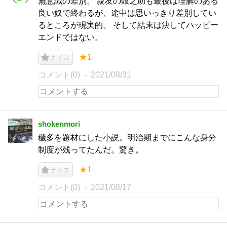
無意識の差別。 親友の銀之助も最後は理解のある
良い奴で終わるが、途中は思いっきり差別してい
るところが現実的。 そして結末は決してハッピー
エンドではない。
★1
ナイス
コメント(0)
2021/08/31
shokenmori
穢多を題材にした小説。明治期までにこんな身分
制度が残ってたんだ。驚き。
★1
ナイス
コメント(0)
2021/08/17