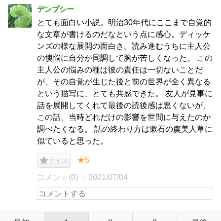
デンプシー
とても面白い小説。明治30年代にここまで自覚的
な文章が書けるのだなという点に感心。ディッケ
ンズの様な展開の面白さ。読み進むうちに主人公
の懊悩に自分が同調して胸が苦しくなった。 この
主人公の悩みの種は彼の責任は一切ないことだ
が、その自覚が生じた後と前の世界が全く異なる
という描写に、とても共感できた。 友人が見事に
話を展開してくれて最後の読後感は悪くないが、
この話、当時どれだけの影響を世間に与えたのか
調べたくなる。 話の終わり方は漱石の虞美人草に
似ていると思った。
★5
ナイス
コメント(0)
2021/07/04