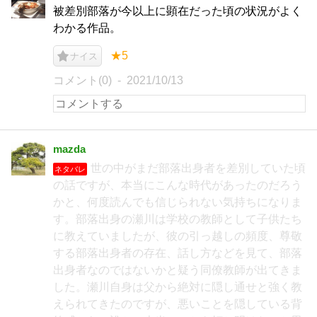
被差別部落が今以上に顕在だった頃の状況がよく
わかる作品。
★5
ナイス
コメント(0)
2021/10/13
mazda
世の中がまだ部落出身者を差別していた頃
ネタバレ
の話ですが、本当にこんな時代があったのだろう
かと、何度読んでも信じられない気持ちになりま
す。部落出身の瀬川は学校の教師として子供たち
に教えていましたが、彼の引っ越しの頻度、尊敬
する部落出身者の存在、話し方などを見て、部落
出身者なのではないかと疑う同僚教師が出てきま
した。瀬川自身は父から絶対に隠し通せと強く教
えられてきたのですが、悪いことを隠している背