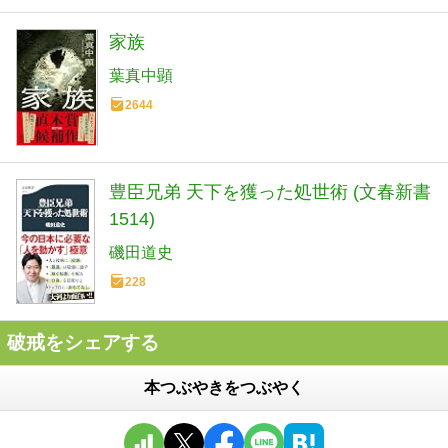
家族
葉真中顕
2644
豊臣兄弟 天下を獲った処世術 (文春新書
1514)
磯田道史
228
破戒をシェアする
本つぶやきをつぶやく