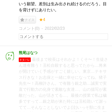
いう願望。差別は生み出され続けるのだろう。目
を背けずにありたい。
★4
ナイス
コメント(0)
2022/02/23
熊尾はなつ
最後まで校長はそれかよ！くそ〜！生徒さ
ネタバレ
ん達有難う！丑松自殺すると思ってたから…将来
が開けていく予感がすごく嬉しい。東京…テキサ
ス行きな！お志保と一緒に幸せになってね。猪子
先生〜！高柳許さん。で有難う銀之助…誠実で実
直で行動力の化身で素敵な友達…。山の描写が素
敵だった。山が活きてる…。最後の授業で私は穢
多ですって…銀之助が来た時には丑松跪いて謝っ
てて…そんなことしないでよ(泣)いっそ獣に生ま