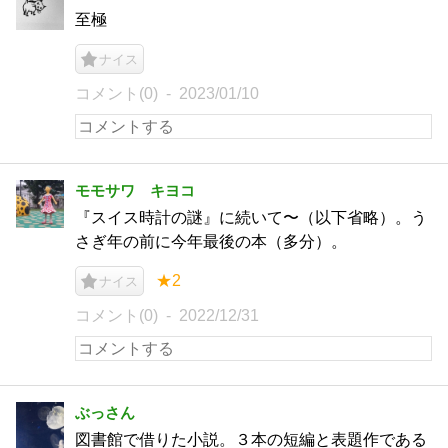
至極
ナイス
コメント(0)
2023/01/10
モモサワ キヨコ
『スイス時計の謎』に続いて〜（以下省略）。う
さぎ年の前に今年最後の本（多分）。
★2
ナイス
コメント(0)
2022/12/31
ぶっさん
図書館で借りた小説。３本の短編と表題作である