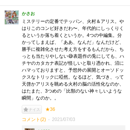
かさお
ミステリーの定番でテッパン、火村＆アリス。や
はりこのコンビ好きだわ〜、年代的にしっくりく
るというか落ち着くというか。4つの中編集。分
かってしまえば、「ああ、なんだ」なんだけど、
勝手に複雑化させた考え方をするもんだから、ち
っとも当たりやしない😅表題作の兎にしても、ハ
チヤのカタカナ表記が怪しいと取り憑かれ、沼に
ハマっておりますと、予想外の展開とオーソドッ
クスなトリックに啞然。なるほど、気づき、って
天啓かアリスを眺める火村の脳の活性化なのか、
はたまた、3つめの「比類のない神々しいような
瞬間」なのか。。
★36
ナイス
コメント(2)
2021/07/03