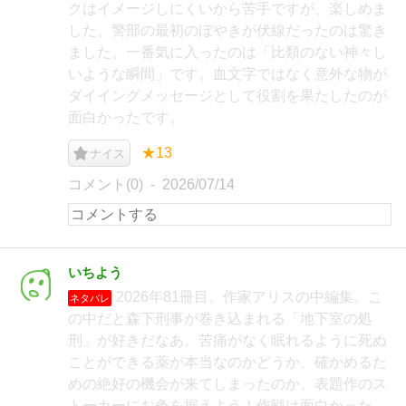
クはイメージしにくいから苦手ですが、楽しめま
した。警部の最初のぼやきが伏線だったのは驚き
ました。一番気に入ったのは「比類のない神々し
いような瞬間」です。血文字ではなく意外な物が
ダイイングメッセージとして役割を果たしたのが
面白かったです。
★13
ナイス
コメント(0)
2026/07/14
いちよう
2026年81冊目。作家アリスの中編集。こ
ネタバレ
の中だと森下刑事が巻き込まれる「地下室の処
刑」が好きだなあ。苦痛がなく眠れるように死ぬ
ことができる薬が本当なのかどうか、確かめるた
めの絶好の機会が来てしまったのか。表題作のス
トーカーにお灸を据えよう！作戦は面白かった