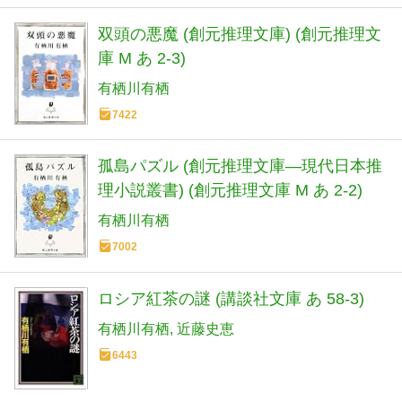
双頭の悪魔 (創元推理文庫) (創元推理文
庫 M あ 2-3)
有栖川有栖
7422
孤島パズル (創元推理文庫―現代日本推
理小説叢書) (創元推理文庫 M あ 2-2)
有栖川有栖
7002
ロシア紅茶の謎 (講談社文庫 あ 58-3)
有栖川有栖
近藤史恵
6443