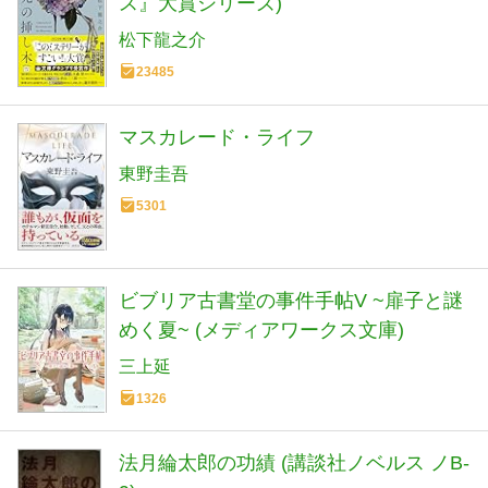
ス』大賞シリーズ)
松下龍之介
23485
マスカレード・ライフ
東野圭吾
5301
ビブリア古書堂の事件手帖V ~扉子と謎
めく夏~ (メディアワークス文庫)
三上延
1326
法月綸太郎の功績 (講談社ノベルス ノB-