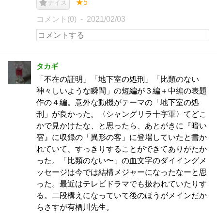
★5
ナイス
コメント(0)
2021/02/03
タカギ
「不在の証明」「地下室の処刑」「比類のない
神々しいような瞬間」の短編が３編＋中編の表題
作の４編。意外な動機がテーマの「地下室の処
刑」が良かった。〈シャングリラ十字軍〉てどこ
かで見かけたな、と思ったら、あとがきに『暗い
宿』に収録の「異形の客」に登場していたと書か
れていて、すっきりすることができてありがたか
った。「比類のない〜」の血文字のダイイングメ
ッセージは今では結構メジャーになったなーと思
った。最近はテレビドラマでも扱われていたりす
る。二段構えになっていて後のほうがメインだか
らさすが有栖川先生。