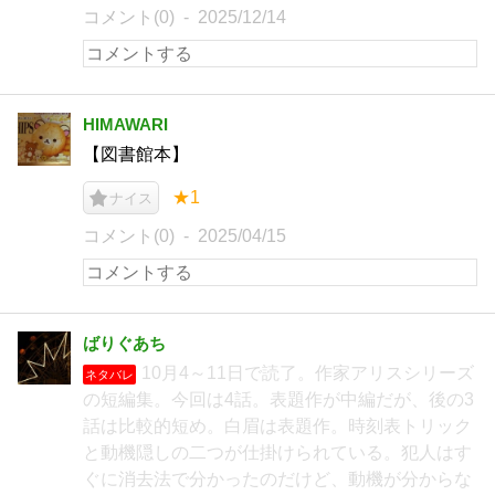
コメント(0)
2025/12/14
HIMAWARI
【図書館本】
★1
ナイス
コメント(0)
2025/04/15
ばりぐあち
10月4～11日で読了。作家アリスシリーズ
ネタバレ
の短編集。今回は4話。表題作が中編だが、後の3
話は比較的短め。白眉は表題作。時刻表トリック
と動機隠しの二つが仕掛けられている。犯人はす
ぐに消去法で分かったのだけど、動機が分からな