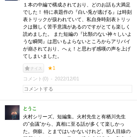
１本の中編で構成されており、どのお話も大満足
でした！ 特に表題作の『白い兎が逃げる』は時刻
表トリックが扱われていて、私自身時刻表トリッ
クは難しく苦手意識があるのですがとても楽しく
読めました。 また短編の『比類のない神々しいよ
うな瞬間』は思いもよらないところからアリバイ
が崩されており、へぇ！と思わず感嘆の声を上げ
てしまいました。
★1
ナイス
コメント(0)
2022/12/01
とうこ
火村シリーズ。短編集。火村先生と有栖川先生
の"会議"から、真相に至る話が多くて楽しかっ
た。倒叙、とまではいかないけれど、犯人目線の