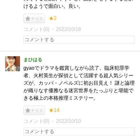
けるようで面白い。良い。
★2
ナイス
コメント(0)
2022/10/18
まひはる
gyaoでドラマを鑑賞しながら読了。臨床犯罪学
者、火村英生が探偵として活躍する超人気シリー
ズが、カッパ・ノベルズに初お目見え！ 謎と論理
が織りなす優雅なる迷宮世界をたっぷりと堪能で
きる極上の本格推理ミステリー。
★14
ナイス
コメント(0)
2022/10/10