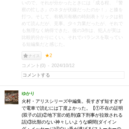
いので、それが分かったときには「成る程、『警
察の忙しさ』のネタが伏線だったのか！」と膝を
打つ。そして、有栖川有栖の時刻表トリックは初
めて読んだが、見事。少々力業だったが、それで
も無理なく納得できた。後の3作は、犯人が実は
比較的分かりにくい。それでバランスを取ってい
る短編集だと感じた。
★2
ナイス
コメント(0)
2024/10/12
ゆかり
火村・アリスシリーズ中編集。長すぎず短すぎず
で電車で読むには丁度よかった。【①不在の証明
(双子の話)②地下室の処刑(森下刑事が拉致される
話)③比類のない神々しいような瞬間(ダイイン
グ・メッセージ)④白い兎が逃げる(ストーカーの