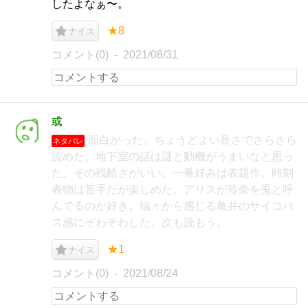
したよなぁ〜。
★8
ナイス
コメント(0)
2021/08/31
或
面白かった。ちょうどよい長さでさらさら
ネタバレ
読めた。地下室の話は謎と動機がうまいなと思っ
た。その残酷さがいい。一番好みは表題作。時刻
表物は苦手だが楽しめた。アリスが玲奈を兎と呼
んでるのが好き。端々から感じる亀井のサイコパ
ス感にぞわぞわした。次も読もう。
★1
ナイス
コメント(0)
2021/08/24