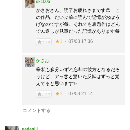
sk1006
かさおさん、読了お疲れさまです😊 こ
の作品、だいぶ前に読んで記憶がおぼろ
げなのですが😅、それでも表題作はどん
でん返しが見事だった記憶があります😁
★1
07/03 17:36
ナイス
かさお
😆私も多分いずれ忘却の彼方となるだろ
うけど、アッ🤯と驚いた反転はずっと覚
えてると思います✨
★1
07/03 21:14
ナイス
gadagiji