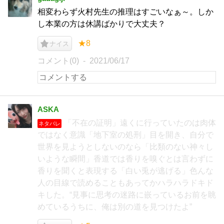
相変わらず火村先生の推理はすごいなぁ～。しか
し本業の方は休講ばかりで大丈夫？
★8
ナイス
コメント(0)
2021/06/17
ASKA
「不在の証明」遠くに行っていたのは肉体
ネタバレ
ではなく意識「地下室の処刑」目を開き、自分で
世界を見ようとしないのなら「比類のない神々し
いような瞬間」香道では香りを嗅ぐとは言わずに
香りを聞くと表現する「白い兎が逃げる」色んな
人の目線で読めることもあってかハラハラドキド
キした。“見事に思考の迷路に嵌っているお前を眺
めているうちに、俺は別の道を見つけたよ”