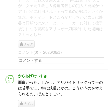
が、女子高生殺し＆脅迫者殺しの犯人の発案かつ
アリバイに利用されちゃってるのが残念というか
無念。ボディガードどころかどっちかと言えば蜂
谷と同類なのかよ！と。ストーカーに対して後手
後手になる警察をアリスが一刀両断にした場面は
スカッとした。
ナイス
コメント(0)
2026/06/17
からあげだいすき
面白かった。しかし、アリバイトリックってーの
は苦手で…。特に鉄道とかの。こういうのを考え
られるの、ほんとすごい。
ナイス