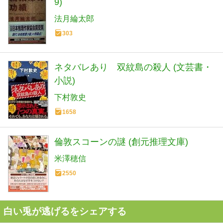
9)
法月綸太郎
303
ネタバレあり 双紋島の殺人 (文芸書・
小説)
下村敦史
1658
倫敦スコーンの謎 (創元推理文庫)
米澤穂信
2550
白い兎が逃げるをシェアする