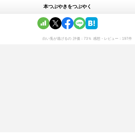
本つぶやきをつぶやく
白い兎が逃げる
の
評価
73
％
感想・レビュー
197
件