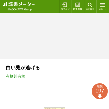
ログイン
新規登録
本を探
白い兎が逃げる
有栖川有栖
感想
197