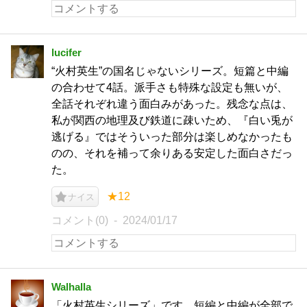
lucifer
“火村英生”の国名じゃないシリーズ。短篇と中編
の合わせて4話。派手さも特殊な設定も無いが、
全話それぞれ違う面白みがあった。残念な点は、
私が関西の地理及び鉄道に疎いため、『白い兎が
逃げる』ではそういった部分は楽しめなかったも
のの、それを補って余りある安定した面白さだっ
た。
★12
ナイス
コメント(0)
2024/01/17
Walhalla
「火村英生シリーズ」です。短編と中編が全部で