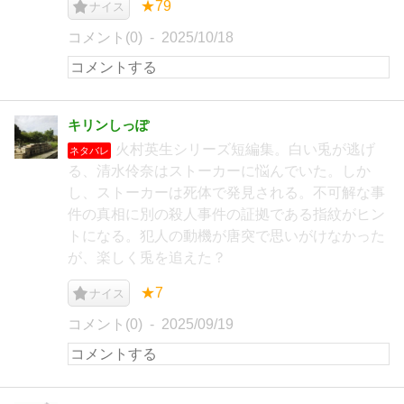
★79
ナイス
コメント(0)
2025/10/18
キリンしっぽ
火村英生シリーズ短編集。白い兎が逃げ
ネタバレ
る、清水伶奈はストーカーに悩んでいた。しか
し、ストーカーは死体で発見される。不可解な事
件の真相に別の殺人事件の証拠である指紋がヒン
トになる。犯人の動機が唐突で思いがけなかった
が、楽しく兎を追えた？
★7
ナイス
コメント(0)
2025/09/19