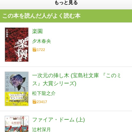
もっと見る
この本を読んだ人がよく読む本
楽園
夕木春央
1722
一次元の挿し木 (宝島社文庫 『このミ
ス』大賞シリーズ)
松下龍之介
23417
ファイア・ドーム (上)
辻村深月