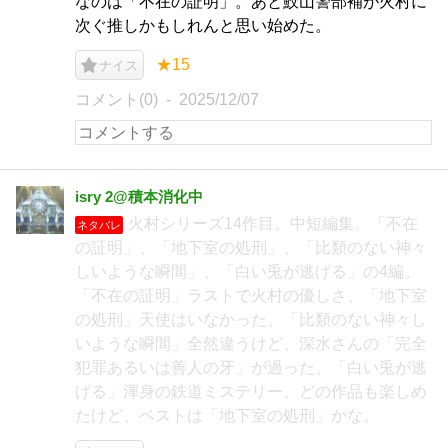
なのは「不在の証明」。あと鮫山警部補が火村に
次ぐ推しかもしれんと思い始めた。
★15
ナイス
コメント(0)
2025/12/07
isry 2@積本消化中
火村シリーズ14作目。中短編集。「不在
ネタバレ
の証明」、「地下室の処刑」、「比類のない神々
しいような瞬間」、「白い兎が逃げる」の4編。
「不在の証明」ラストで火村の優しさ、「地下室
の処刑」天使はいなかった、「比類のない神々し
いような瞬間」全然違うけど、深水さんの「完全
犯罪あるいは善人の牙」が過った、「白い兎が逃
げる」渾身の鉄道ミステリー。どの作品も楽しめ
たけど、ベストは「地下室の処刑」かな。