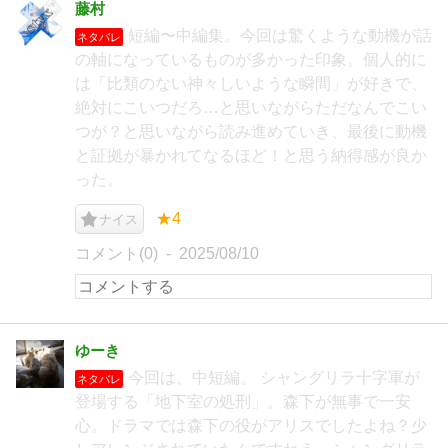
藤村
短編〜中編集。今回は驚くような動機が話
ネタバレ
の軸になっているものが多かった印象。個人的に
は「比類のない神々しいような瞬間」が好きで、
絶対にこいつだろ…と思いながらただなんでこい
つが？と思いながら読み進めていき、最後に動機
と証拠が暴かれてなるほど！と思う納得感が良か
った。
★4
ナイス
コメント(0)
2025/08/10
ゆーき
今回は、中短編。 シャングリラ十字軍が
ネタバレ
登場する「地下室の処刑」。森下が無事で一安
心。ドラマでは森下の役がアリスでしたよね？少