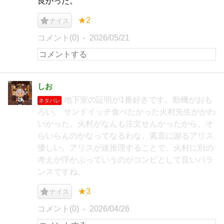
良かった。
★2
ナイス
コメント(0)
2026/05/21
しお
地下室の証明が1番好きです。動機がおも
ネタバレ
ろい。 サンドイッチ食べたかった火村先生がかわ
いかった。火村がなんも注文せんかったから、そ
らいらんのかなってなるわな。素直に謝るアリス
優しい。アリスが迷推理することで、火村に別の
考えが浮かぶっていうのがコンビとして良いバラ
ンスですね。
★3
ナイス
コメント(0)
2026/04/26