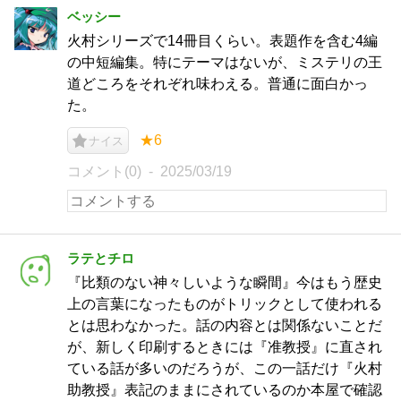
ベッシー
火村シリーズで14冊目くらい。表題作を含む4編
の中短編集。特にテーマはないが、ミステリの王
道どころをそれぞれ味わえる。普通に面白かっ
た。
★6
ナイス
コメント(0)
2025/03/19
ラテとチロ
『比類のない神々しいような瞬間』今はもう歴史
上の言葉になったものがトリックとして使われる
とは思わなかった。話の内容とは関係ないことだ
が、新しく印刷するときには『准教授』に直され
ている話が多いのだろうが、この一話だけ『火村
助教授』表記のままにされているのか本屋で確認