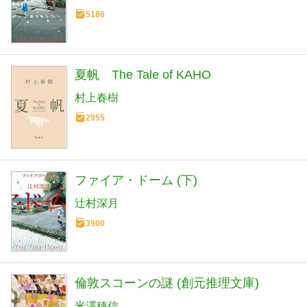
5186
夏帆 The Tale of KAHO
村上春樹
2955
ファイア・ドーム (下)
辻村深月
3900
倫敦スコーンの謎 (創元推理文庫)
米澤穂信