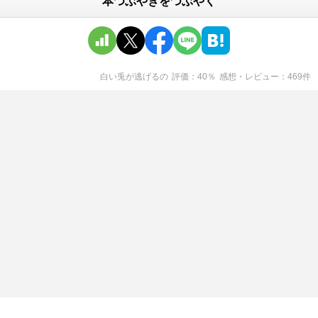
本つぶやきをつぶやく
白い兎が逃げる
の
評価
40
％
感想・レビュー
469
件