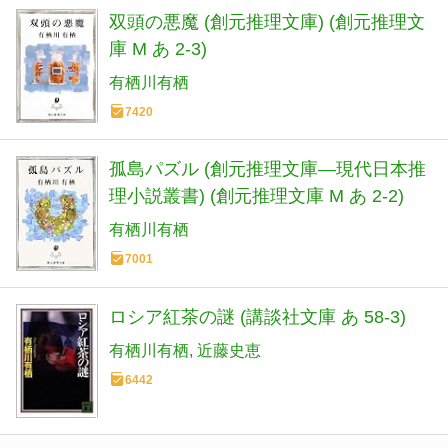
双頭の悪魔 (創元推理文庫) (創元推理文
庫 M あ 2-3)
有栖川有栖
7420
孤島パズル (創元推理文庫―現代日本推
理小説叢書) (創元推理文庫 M あ 2-2)
有栖川有栖
7001
ロシア紅茶の謎 (講談社文庫 あ 58-3)
有栖川有栖
近藤史恵
6442