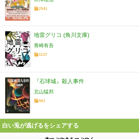
2541
地雷グリコ (角川文庫)
青崎有吾
1137
『石球城』殺人事件
北山猛邦
561
白い兎が逃げるをシェアする