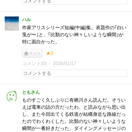
ハル
作家アリスシリーズ短編(中編)集。表題作の｢白い
兎が〜｣と、｢比類のない神々しいような瞬間｣が
特に面白かった。
★2
ナイス
コメント(0)
2026/01/17
ともさん
ものすごく久しぶりに有栖川さん読んだ。そうい
えば電車の話の方だったわ、と読みながら思い出
し、また今回出てくる鉄道が結構身近な路線だっ
たのでわくわくした。比類のない神々しいような
瞬間が一番好きだった。ダイイングメッセージの