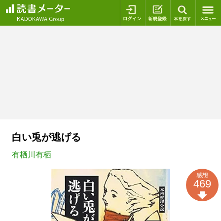
ログイン
新規登録
本を探
白い兎が逃げる
有栖川有栖
感想
469