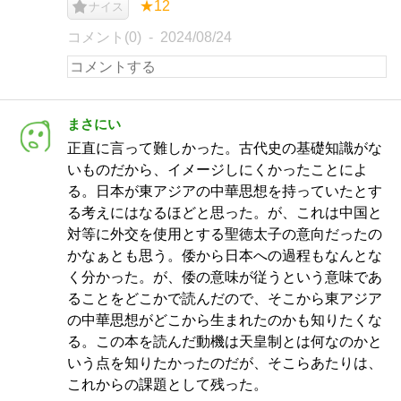
★12
ナイス
コメント(0)
2024/08/24
まさにい
正直に言って難しかった。古代史の基礎知識がな
いものだから、イメージしにくかったことによ
る。日本が東アジアの中華思想を持っていたとす
る考えにはなるほどと思った。が、これは中国と
対等に外交を使用とする聖徳太子の意向だったの
かなぁとも思う。倭から日本への過程もなんとな
く分かった。が、倭の意味が従うという意味であ
ることをどこかで読んだので、そこから東アジア
の中華思想がどこから生まれたのかも知りたくな
る。この本を読んだ動機は天皇制とは何なのかと
いう点を知りたかったのだが、そこらあたりは、
これからの課題として残った。