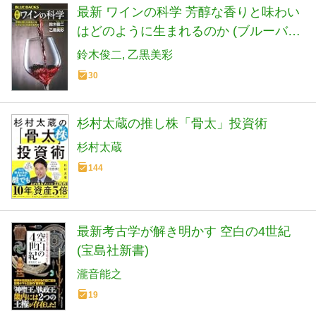
最新 ワインの科学 芳醇な香りと味わい
はどのように生まれるのか (ブルーバッ
クス B 2330)
鈴木俊二
乙黒美彩
30
杉村太蔵の推し株「骨太」投資術
杉村太蔵
144
最新考古学が解き明かす 空白の4世紀
(宝島社新書)
瀧音能之
19