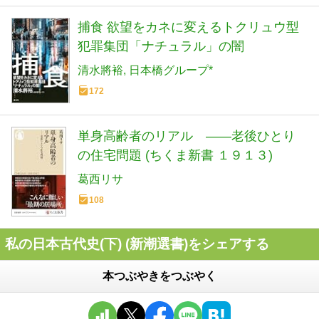
捕食 欲望をカネに変えるトクリュウ型
犯罪集団「ナチュラル」の闇
清水將裕
日本橋グループ*
172
単身高齢者のリアル ――老後ひとり
の住宅問題 (ちくま新書 １９１３)
葛西リサ
108
私の日本古代史(下) (新潮選書)をシェアする
本つぶやきをつぶやく