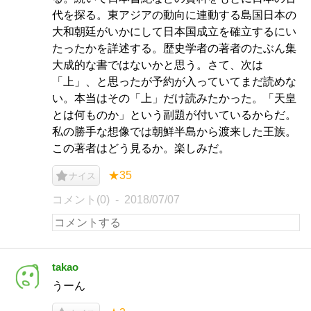
代を探る。東アジアの動向に連動する島国日本の
大和朝廷がいかにして日本国成立を確立するにい
たったかを詳述する。歴史学者の著者のたぶん集
大成的な書ではないかと思う。さて、次は
「上」、と思ったが予約が入っていてまだ読めな
い。本当はその「上」だけ読みたかった。「天皇
とは何ものか」という副題が付いているからだ。
私の勝手な想像では朝鮮半島から渡来した王族。
この著者はどう見るか。楽しみだ。
★35
ナイス
コメント(0)
2018/07/07
takao
うーん