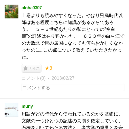
aloha0307
上巻よりも読みやすくなった。やはり飛鳥時代以
降はある程度こちらに知識があるからであろ
う。 ５～６世紀あたりの私にとっての”空白
期”の詳述は在り難かった。 ６６３年の白村江で
の大敗北で唐の属国になっても何らおかしくなか
ったのに...この点について教えていただきたかっ
た。
★3
ナイス
コメント(0)
2013/02/27
muny
用語がどの時代から使われているのかを基礎に、
文献の一つひとつの記述の真贋を確定していく、
石橋を叩いてわたる方法と、考古学の発見とを合