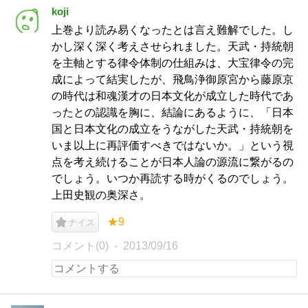
koji
上巻より読み易くなったとは言え難解でした。し
かし深く深く考えさせられました。天武・持統朝
を主軸とする律令体制の仕組みは、大宝律令の完
成によって結実したが、飛鳥浄御原宮から藤原京
の時代は和魂漢才の日本文化が成立した時代であ
ったとの認識を胸に、結論にあるように、「日本
国と日本文化の成立をうながした天武・持統朝を
いま以上に再評価すべきではないか。」という視
点を考え続けることが日本人論の源流に繋がるの
でしょう。いつか再読する時がくるのでしょう。
上田史観の奥深さ。
★9
ナイス
コメント(0)
2013/09/16