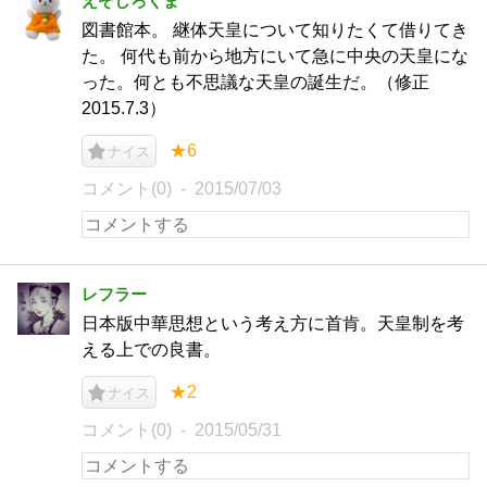
えぞしろくま
図書館本。 継体天皇について知りたくて借りてき
た。 何代も前から地方にいて急に中央の天皇にな
った。何とも不思議な天皇の誕生だ。（修正
2015.7.3）
★6
ナイス
コメント(0)
2015/07/03
レフラー
日本版中華思想という考え方に首肯。天皇制を考
える上での良書。
★2
ナイス
コメント(0)
2015/05/31