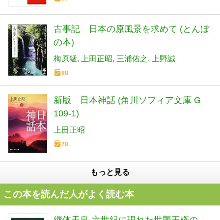
古事記 日本の原風景を求めて (とんぼ
の本)
梅原猛
上田正昭
三浦佑之
上野誠
88
新版 日本神話 (角川ソフィア文庫 G
109-1)
上田正昭
78
もっと見る
この本を読んだ人がよく読む本
継体天皇-六世紀に現れた世襲王権の