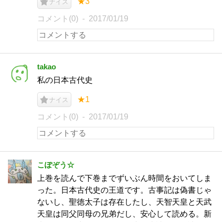
★3
ナイス
コメント(0)
2017/01/19
takao
私の日本古代史
★1
ナイス
コメント(0)
2017/01/19
こぽぞう☆
上巻を読んで下巻までずいぶん時間をおいてしま
った。日本古代史の王道です。古事記は偽書じゃ
ないし、聖徳太子は存在したし、天智天皇と天武
天皇は同父同母の兄弟だし、安心して読める。新