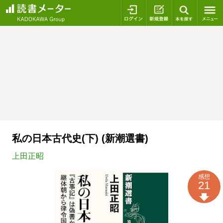
ログイン
新規登録
本を探
私の日本古代史(下) (新潮選書)
上田正昭
感想
21