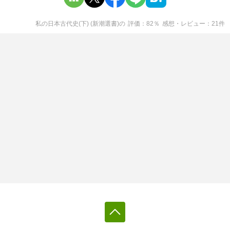
私の日本古代史(下) (新潮選書)
の
評価
82
％
感想・レビュー
21
件