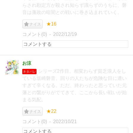
らされ勘定方が殺され知らず識らずのうちに、磐
音は藩政の暗闇との戦いに巻き込まれていく。
★16
ナイス
コメント(0)
2022/12/19
お涼
シリーズ2作目。相変わらず貧乏浪人をし
ネタバレ
ている坂崎磐音。回りの人たちが危険な目に遭い
すぎて辛くなる。ただ、終わったと思っていた元
藩との繋がりがでてきて、ここから長い戦いが始
まる気配。
★22
ナイス
コメント(0)
2022/10/21