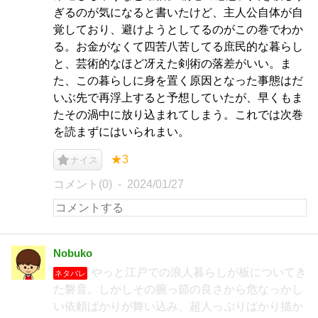
ぎるのが気になると書いたけど、主人公自体が自
覚しており、避けようとしてるのがこの巻でわか
る。お金がなくて四苦八苦してる庶民的な暮らし
と、芸術的なほど冴えた剣術の落差がいい。ま
た、この暮らしに身を置く原因となった事態はだ
いぶ先で再浮上すると予想していたが、早くもま
たその渦中に放り込まれてしまう。これでは次巻
を読まずにはいられまい。
★3
ナイス
コメント(0)
2024/01/27
Nobuko
やっと江戸での浪人暮らしが板についてき
ネタバレ
た磐音。しかしその腕っ節の良さから危なっかし
い依頼ばかりが舞い込み、超人っぷりばかり描か