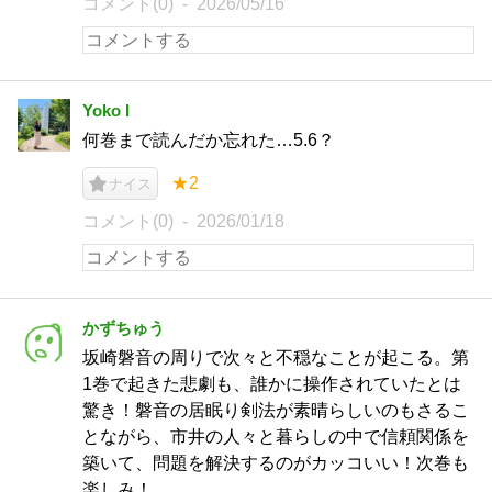
コメント(0)
2026/05/16
Yoko I
何巻まで読んだか忘れた…5.6？
★2
ナイス
コメント(0)
2026/01/18
かずちゅう
坂崎磐音の周りで次々と不穏なことが起こる。第
1巻で起きた悲劇も、誰かに操作されていたとは
驚き！磐音の居眠り剣法が素晴らしいのもさるこ
とながら、市井の人々と暮らしの中で信頼関係を
築いて、問題を解決するのがカッコいい！次巻も
楽しみ！