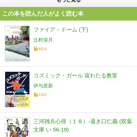
この本を読んだ人がよく読む本
ファイア・ドーム (下)
辻村深月
4014
コズミック・ガール 宙わたる教室
伊与原新
1423
三河雑兵心得（１８）-退き口仁義 (双葉
文庫 い 56-19)