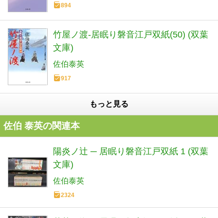
894
竹屋ノ渡-居眠り磐音江戸双紙(50) (双葉
文庫)
佐伯泰英
917
もっと見る
佐伯 泰英の関連本
陽炎ノ辻 ─ 居眠り磐音江戸双紙 1 (双葉
文庫)
佐伯泰英
2324