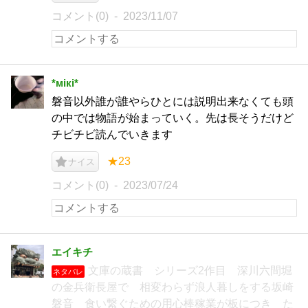
コメント(0)
2023/11/07
*мiкi*
磐音以外誰が誰やらひとには説明出来なくても頭
の中では物語が始まっていく。先は長そうだけど
チビチビ読んでいきます
★23
ナイス
コメント(0)
2023/07/24
エイキチ
文庫の蔵書 シリーズ2作目 深川六間堀
ネタバレ
の金兵衛長屋で 相変わらず浪人暮しをする坂崎
磐音 食い繋ぐための用心棒稼業が板につき た