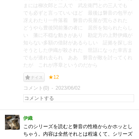
まには柳次郎と二人で 武左衛門との三人でも
でも必ずと言っていいほど 最後は磐音の包平が
冴えわたり一件落着 磐音の長屋が荒らされた
どうやら豊後関前藩の者に 居所を知られたらし
い 藩に不穏な動きがあり 勘定方の上野伊織が
知らない多額の借財があるらしい 証拠を探し出
そうとした伊織が殺された 世話になった幸吉ま
でもが連れ去られ ああ 磐音が敵を討ってくれ
たが これが序章というのだから
★12
ナイス
コメント(0)
2023/06/02
伊織
このシリーズを読むと磐音の性格からかホッとし
ちゃう。内容は全然それとは程遠くて、シリーズ