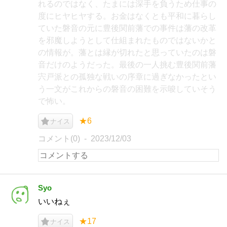
れるのではなく、たまには深手を負うため仕事の
度にヒヤヒヤする。お金はなくとも平和に暮らし
ていた磐音の元に豊後関前藩での事件は藩の改革
を邪魔しようとして仕組まれたものではないかと
の情報が。藩とは縁が切れたと思っていたのは磐
音だけのようだった。最後の一人挑む豊後関前藩
宍戸派との孤独な戦いの序章に過ぎなかったとい
う一文がこれからの磐音の困難を示唆していそう
で怖い。
★6
ナイス
コメント(0)
2023/12/03
Syo
いいねぇ
★17
ナイス