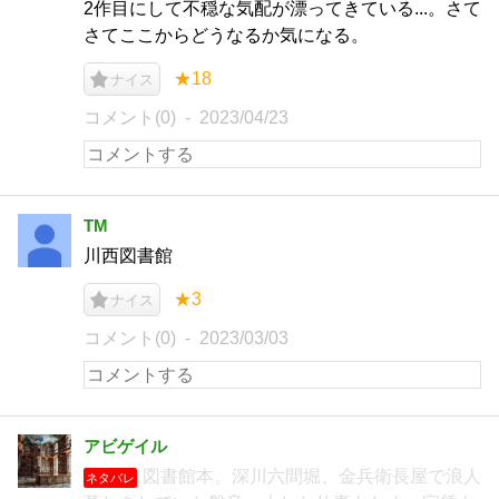
2作目にして不穏な気配が漂ってきている...。さて
さてここからどうなるか気になる。
★18
ナイス
コメント(0)
2023/04/23
TM
川西図書館
★3
ナイス
コメント(0)
2023/03/03
アビゲイル
図書館本。深川六間堀、金兵衛長屋で浪人
ネタバレ