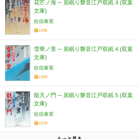
花芒ノ海 ─ 居眠り磐音江戸双紙 3 (双葉
文庫)
佐伯泰英
1396
雪華ノ里 ─ 居眠り磐音江戸双紙 4 (双葉
文庫)
佐伯泰英
1308
龍天ノ門 ─ 居眠り磐音江戸双紙 5 (双葉
文庫)
佐伯泰英
1228
もっと見る