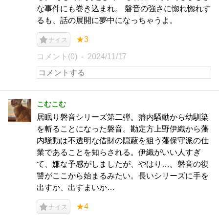
な事件にも巻き込まれ。 磐音の強さに惚れ惚れす
るも、話の展開に夢中になっちゃうよ。
★3
ナイス
コメント(0)
2024/11/17
こむこむ
居眠り磐音シリーズ第二弾。藩内騒動から幼馴染
を斬ることになった磐音。勘定方上野伊織から藩
内騒動は不透明な借財の隠蔽を狙う藩保守派の仕
業であることを知らされる。伊織がいい人すぎ
て、嫌な予感がしましたが、やはり…。磐音の復
讐がここから始まるみたい。長いシリーズに手を
出すか、出すまいか…
★4
ナイス