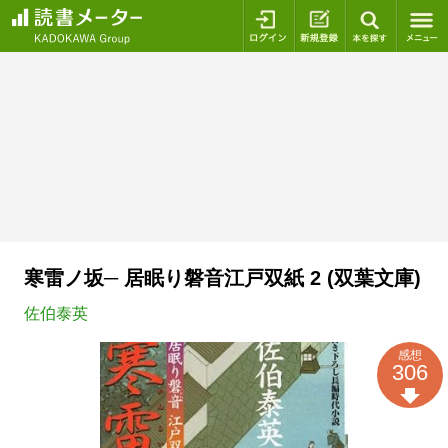
ログイン
新規登録
本を探
寒雷ノ坂─ 居眠り磐音江戸双紙 2 (双葉文庫)
佐伯泰英
感想
306