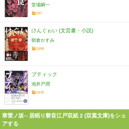
堂場瞬一
297
けんぐゎい (文芸書・小説)
朝倉かすみ
1098
ブティック
池井戸潤
1835
寒雷ノ坂─ 居眠り磐音江戸双紙 2 (双葉文庫)をシェ
アする