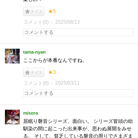
★5
ナイス
コメント(0)
2025/08/13
tama-nyan
ここからが本番なんですね。
★3
ナイス
コメント(0)
2025/03/11
misora
居眠り磐音シリーズ、面白い。 シリーズ冒頭の幼
馴染の間に起こった出来事が、思わぬ展開をみせ
る。 そして、貧乏している磐音の周りでさまざま