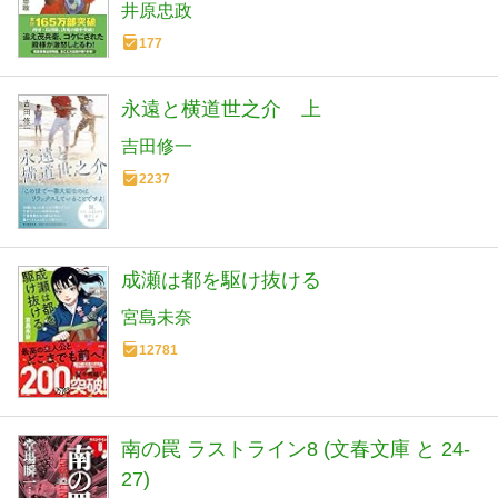
井原忠政
177
永遠と横道世之介 上
吉田修一
2237
成瀬は都を駆け抜ける
宮島未奈
12781
南の罠 ラストライン8 (文春文庫 と 24-
27)