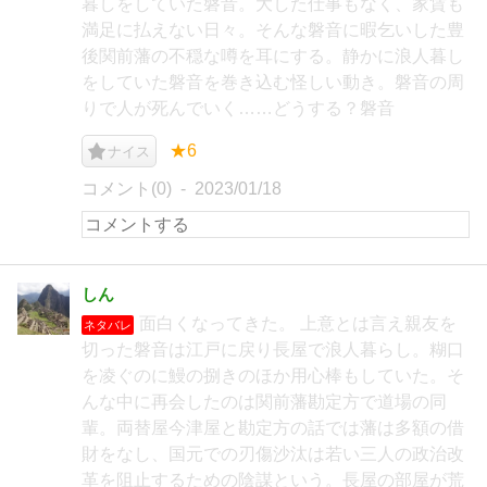
暮しをしていた磐音。大した仕事もなく、家賃も
満足に払えない日々。そんな磐音に暇乞いした豊
後関前藩の不穏な噂を耳にする。静かに浪人暮し
をしていた磐音を巻き込む怪しい動き。磐音の周
りで人が死んでいく……どうする？磐音
★6
ナイス
コメント(0)
2023/01/18
しん
面白くなってきた。 上意とは言え親友を
ネタバレ
切った磐音は江戸に戻り長屋で浪人暮らし。糊口
を凌ぐのに鰻の捌きのほか用心棒もしていた。そ
んな中に再会したのは関前藩勘定方で道場の同
輩。両替屋今津屋と勘定方の話では藩は多額の借
財をなし、国元での刃傷沙汰は若い三人の政治改
革を阻止するための陰謀という。長屋の部屋が荒