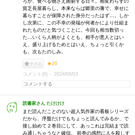
ろか、食べる物さえ困窮する日々。相変わらずの
貧乏長屋暮らし。本来ならば郷里の藩で、幸せに
暮らすことが保障された身分だったはず…。しか
し次第に、この不幸の発端が何者かにより仕組ま
れたものだと気づくことに。今回も相当数切っ
た…いくら人柄がよくとも、相手が悪人とはい
え、盛り上げるためとはいえ、ちょっと引くか
も。次もたのしみ。
★20
ナイス
コメント(0)
2024/06/03
読書家さん たけけけ
まだ読んだことのない超人気作家の看板シリーズ
だから、序盤だけでもちょっと読んでみるか、で
接し始めて２巻目にして、あっこれは完結まで読
み通しちゃうなと確信。 前巻の感想に人を殺しす