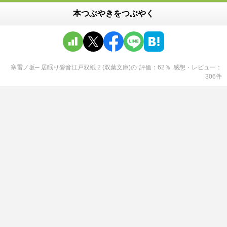
本つぶやきをつぶやく
寒雷ノ坂─ 居眠り磐音江戸双紙 2 (双葉文庫)
の
評価
62
％
感想・レビュー
306
件