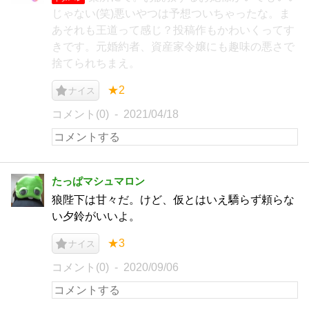
じゃない(笑)悪いやつは予想ついちゃったな。ま
あそれも王道って感じ？投稿作もかわいくってす
きです。元婚約者、資産家令嬢にも趣味の悪さで
捨てられちまえ。
★2
ナイス
コメント(0)
2021/04/18
たっぱマシュマロン
狼陛下は甘々だ。けど、仮とはいえ驕らず頼らな
い夕鈴がいいよ。
★3
ナイス
コメント(0)
2020/09/06