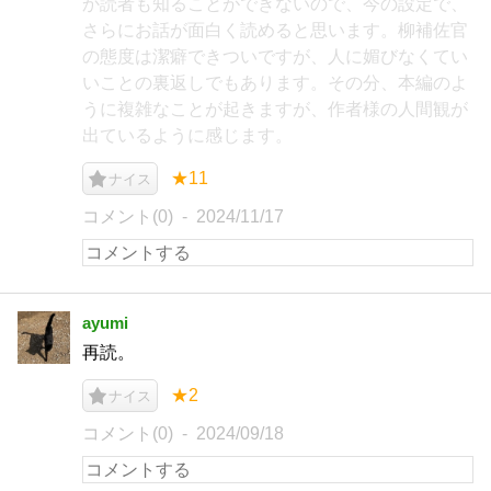
か読者も知ることができないので、今の設定で、
さらにお話が面白く読めると思います。柳補佐官
の態度は潔癖できついですが、人に媚びなくてい
いことの裏返しでもあります。その分、本編のよ
うに複雑なことが起きますが、作者様の人間観が
出ているように感じます。
★11
ナイス
コメント(0)
2024/11/17
ayumi
再読。
★2
ナイス
コメント(0)
2024/09/18