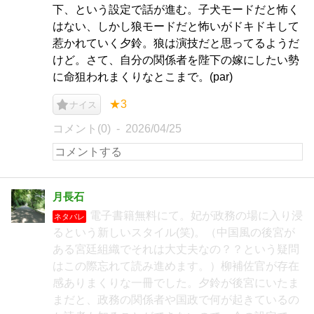
下、という設定で話が進む。子犬モードだと怖く
はない、しかし狼モードだと怖いがドキドキして
惹かれていく夕鈴。狼は演技だと思ってるようだ
けど。さて、自分の関係者を陛下の嫁にしたい勢
に命狙われまくりなとこまで。(par)
★3
ナイス
コメント(0)
2026/04/25
月長石
電子書籍無料にて。妃が政務の場に入り浸
ネタバレ
るという新しいスタイル(笑)。（中国風の後宮が
ある宮廷組織でそれは大丈夫なの？？という疑問
はこの際忘れて読み進めます。）柳補佐官が存在
感ありまくりな一冊でした。夕鈴が後宮にいたま
まだと、政務の関係者や国政で何が起きているの