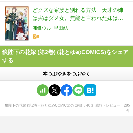
どクズな家族と別れる方法 天才の姉
は実はダメ女。無能と言われた妹は救
国の魔導士だった（コミック） ： 5 (モ
洲鎌ウル
早田結
ンスターコミックスｆ)
5
狼陛下の花嫁 (第2巻) (花とゆめCOMICS)をシェア
する
本つぶやきをつぶやく
狼陛下の花嫁 (第2巻) (花とゆめCOMICS)
の
評価
46
％
感想・レビュー
285
件