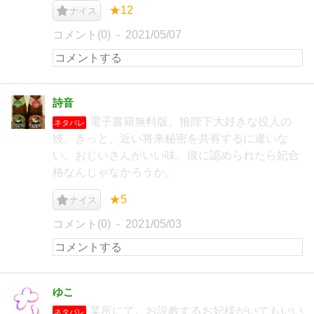
★12
ナイス
コメント(0)
2021/05/07
詩音
電子書籍無料版。狼陛下大好きな役人の
ネタバレ
彼。きっと、近い将来秘密を共有するに違いな
い。おじいさんがいい味。彼に認められたら妃合
格なんじゃなかろうか。
★5
ナイス
コメント(0)
2021/05/03
ゆこ
某所にて。お説教するお妃様がいてもいい
ネタバレ