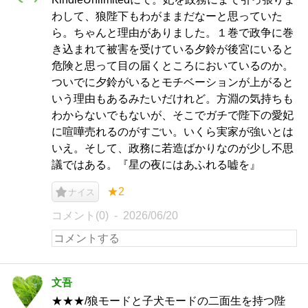
わして、狼陛下もわがままだなーと思っていた
ら。ちゃんと理由がありました。１巻で政争に巻
き込まれて被害を受けている夕鈴が後宮にいると
危険と思って目の届くところにおいているのか。
ついでに夕鈴がいるとモチベーションが上がると
いう理由もあるみたいだけれど。方淵の気持ちも
わからないでもないが、そこでガチで陛下の愛妃
に喧嘩売れるのがすごい。いくら実家が強いとは
いえ。そして、政務に若造ばかりなのが少し不思
議ではある。『星の夜にはあふれる嘘を』
★2
ナイス
コメント(0)
2026/06/20
文吾
★★★/狼モードと子犬モードの二面生を持つ陛