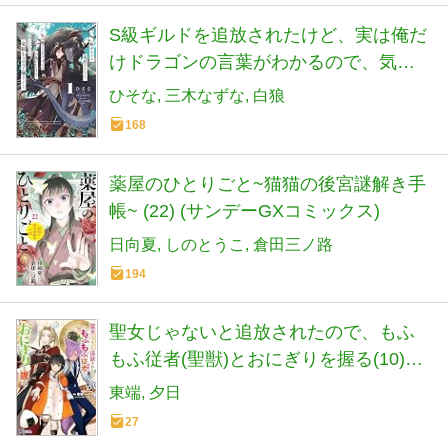
S級ギルドを追放されたけど、実は俺だ
けドラゴンの言葉がわかるので、気付
いたときには竜騎士の頂点を極めてま
ひそな
三木なずな
白狼
した。 1 (電撃コミックスNEXT)
168
薬屋のひとりごと~猫猫の後宮謎解き手
帳~ (22) (サンデーGXコミックス)
日向夏
しのとうこ
倉田三ノ路
194
聖女じゃないと追放されたので、もふ
もふ従者(聖獣)とおにぎりを握る(10)
(モンスターコミックスf)
東端
夕日
27