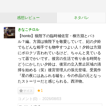
感想レビュー
ネタバレ
きなこチロル
【honto】狼陛下の臨時補佐官・柳方淵とバト
ル？編。方淵は狼陛下を敬愛していて、妃の夕鈴
でもどんな相手でも物申すつよい人！夕鈴は方淵
にボロクソ言われているけど、ちゃんと見ている
って器でかいです。後宮の生活で有り余る時間を
どうにかしたい夕鈴は、後宮の立入禁止区域の清
掃を始める（笑）後宮管理人の張元登場。受賞作
『星の夜にはあふれる嘘を』今の作品の元となっ
たストーリーだと感じられる。西洋物。
★1
ナイス
コメント(0)
2026/08/03