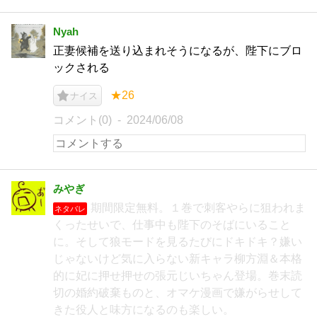
Nyah
正妻候補を送り込まれそうになるが、陛下にブロ
ックされる
★26
ナイス
コメント(0)
2024/06/08
みやぎ
期間限定無料。１巻で刺客やらに狙われま
ネタバレ
くったせいで、仕事中も陛下のそばにいること
に。そして狼モードを見るたびにドキドキ？嫌い
じゃないけど気に入らない新キャラ柳方淵＆本格
的に妃に押せ押せの張元じいちゃん登場。巻末読
切の婚約破棄ものと、オマケ漫画で嫌がらせして
きた役人と味方になるのも楽しい。