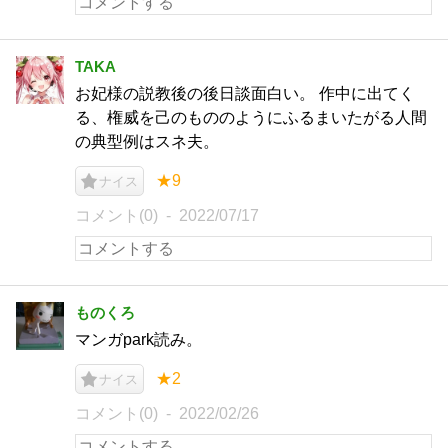
TAKA
お妃様の説教後の後日談面白い。 作中に出てく
る、権威を己のもののようにふるまいたがる人間
の典型例はスネ夫。
★9
ナイス
コメント(0)
2022/07/17
ものくろ
マンガpark読み。
★2
ナイス
コメント(0)
2022/02/26