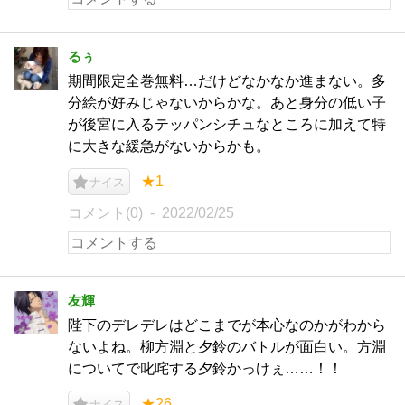
るぅ
期間限定全巻無料…だけどなかなか進まない。多
分絵が好みじゃないからかな。あと身分の低い子
が後宮に入るテッパンシチュなところに加えて特
に大きな緩急がないからかも。
★1
ナイス
コメント(0)
2022/02/25
友輝
陛下のデレデレはどこまでが本心なのかがわから
ないよね。柳方淵と夕鈴のバトルが面白い。方淵
についてで叱咤する夕鈴かっけぇ……！！
★26
ナイス