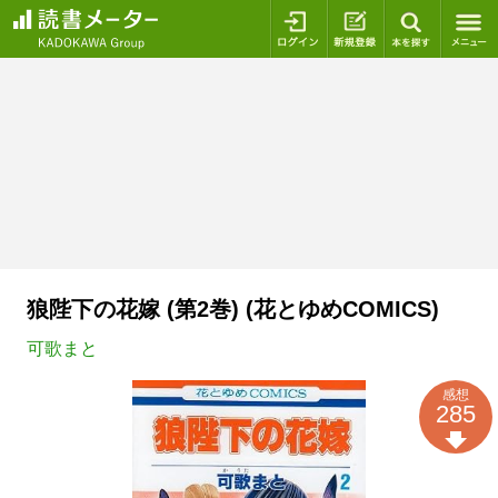
ログイン
新規登録
本を探
狼陛下の花嫁 (第2巻) (花とゆめCOMICS)
可歌まと
感想
285